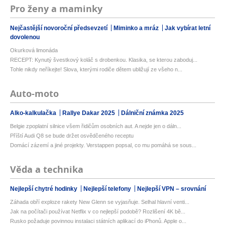
Pro ženy a maminky
Nejčastější novoroční předsevzetí
Miminko a mráz
Jak vybírat letní
dovolenou
Okurková limonáda
RECEPT: Kynutý švestkový koláč s drobenkou. Klasika, se kterou zaboduj...
Tohle nikdy neříkejte! Slova, kterými rodiče dětem ubližují ze všeho n...
Auto-moto
Alko-kalkulačka
Rallye Dakar 2025
Dálniční známka 2025
Belgie zpoplatní silnice všem řidičům osobních aut. A nejde jen o dáln...
Příští Audi Q8 se bude držet osvědčeného receptu
Domácí zázemí a jiné projekty. Verstappen popsal, co mu pomáhá se sous...
Věda a technika
Nejlepší chytré hodinky
Nejlepší telefony
Nejlepší VPN – srovnání
Záhada obří exploze rakety New Glenn se vyjasňuje. Selhal hlavní venti...
Jak na počítači používat Netflix v co nejlepší podobě? Rozlišení 4K bě...
Rusko požaduje povinnou instalaci státních aplikací do iPhonů. Apple o...