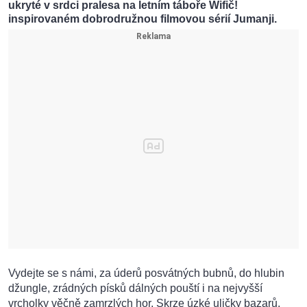
ukryté v srdci pralesa na letním táboře Wifič!
inspirovaném dobrodružnou filmovou sérií Jumanji.
Vydejte se s námi, za úderů posvátných bubnů, do hlubin
džungle, zrádných písků dálných pouští i na nejvyšší
vrcholky věčně zamrzlých hor. Skrze úzké uličky bazarů,