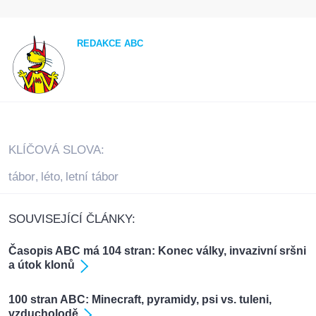
REDAKCE ABC
KLÍČOVÁ SLOVA:
tábor
léto
letní tábor
,
,
SOUVISEJÍCÍ ČLÁNKY:
Časopis ABC má 104 stran: Konec války, invazivní sršni
a útok klonů
100 stran ABC: Minecraft, pyramidy, psi vs. tuleni,
vzducholodě