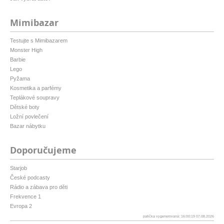
Mimibazar
Testujte s Mimibazarem
Monster High
Barbie
Lego
Pyžama
Kosmetika a parfémy
Teplákové soupravy
Dětské boty
Ložní povlečení
Bazar nábytku
Doporučujeme
Starjob
České podcasty
Rádio a zábava pro děti
Frekvence 1
Evropa 2
patička vygenerovaná: 16:00:19 07.08.2026