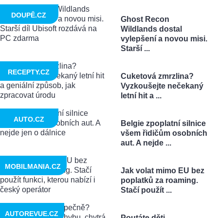
DOUPĚ.CZ
Ghost Recon
Wildlands dostal
vylepšení a novou misi.
Starší ...
RECEPTY.CZ
Cuketová zmrzlina?
Vyzkoušejte nečekaný
letní hit a ...
AUTO.CZ
Belgie zpoplatní silnice
všem řidičům osobních
aut. A nejde ...
MOBILMANIA.CZ
Jak volat mimo EU bez
poplatků za roaming.
Stačí použít ...
AUTOREVUE.CZ
Poutáte děti