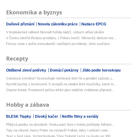
Ekonomika a byznys
Daňové přiznání
Novela zákoníku práce
Nadace EPCG
V bratislavské rafinerii Slovnaft hořela nádrž, výbuch otřásl okolím
V Česku otevřel třicátou prodejnu, v Polsku končí. Německý diskont nez...
Finvox roste v počtu konzultantů i službách pro klienty. Jeho součástí...
Recepty
Oblíbené zimní polévky
Domácí pekárny
Jídlo podle horoskopu
Cuketová zmrzlina? Vyzkoušejte nečekaný letní hit a geniální způsob, j...
Rychlé buchty s broskvemi: 5 receptů na sladké letní moučníky, které m...
Oopsie bread: Proteinové pečivo lehké jako obláček zvládnete připravit...
Hobby a zábava
BLESK Tlapky
Divoký kačer
Netflix filmy a seriály
Přibývá paniky na dovolené: Vnuka paní Soni v hotelu poštípaly štěnice...
Tipy na víkend: Harry Potter na výstavě! Folklor, bitvy i setkání vodn...
Sraz v šest ráno. Vrchol festivalu Tóny Dolomit zazní za úsvitu ve 300...