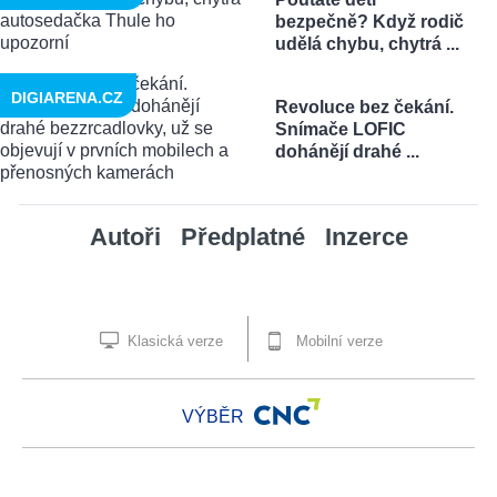
bezpečně? Když rodič
udělá chybu, chytrá ...
DIGIARENA.CZ
Revoluce bez čekání.
Snímače LOFIC
dohánějí drahé ...
Autoři
Předplatné
Inzerce
Klasická verze
Mobilní verze
VÝBĚR