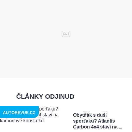
ČLÁNKY ODJINUD
AUTOREVUE.CZ
Obytňák s duší
sporťáku? Atlantis
Carbon 4x4 staví na ...