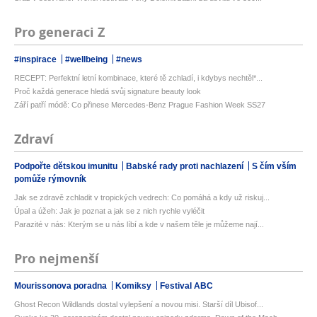
Pro generaci Z
#inspirace
#wellbeing
#news
RECEPT: Perfektní letní kombinace, které tě zchladí, i kdybys nechtěl*...
Proč každá generace hledá svůj signature beauty look
Září patří módě: Co přinese Mercedes-Benz Prague Fashion Week SS27
Zdraví
Podpořte dětskou imunitu
Babské rady proti nachlazení
S čím vším
pomůže rýmovník
Jak se zdravě zchladit v tropických vedrech: Co pomáhá a kdy už riskuj...
Úpal a úžeh: Jak je poznat a jak se z nich rychle vyléčit
Parazité v nás: Kterým se u nás líbí a kde v našem těle je můžeme nají...
Pro nejmenší
Mourissonova poradna
Komiksy
Festival ABC
Ghost Recon Wildlands dostal vylepšení a novou misi. Starší díl Ubisof...