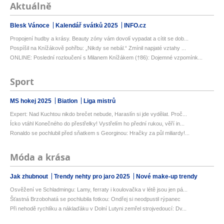
Aktuálně
Blesk Vánoce
Kalendář svátků 2025
INFO.cz
Propojení hudby a krásy. Beauty zóny vám dovolí vypadat a cítit se dob...
Pospíšil na Knížákově pohřbu: „Nikdy se nebál.“ Zmínil napjaté vztahy ...
ONLINE: Poslední rozloučení s Milanem Knížákem (†86): Dojemné vzpomínk...
Sport
MS hokej 2025
Biatlon
Liga mistrů
Expert: Nad Kuchtou nikdo brečet nebude, Haraslín si jde vydělat. Proč...
Ícko vtáhl Konečného do přestřelky! Vystřelím ho přední rukou, věří in...
Ronaldo se pochlubil před sňatkem s Georginou: Hračky za půl miliardy!...
Móda a krása
Jak zhubnout
Trendy nehty pro jaro 2025
Nové make-up trendy
Osvěžení ve Schladmingu: Lamy, ferraty i koulovačka v létě jsou jen pá...
Šťastná Brzobohatá se pochlubila fotkou: Ondřej si neodpustil rýpanec
Při nehodě rychlíku a náklaďáku v Dolní Lutyni zemřel strojvedoucí: Dv...