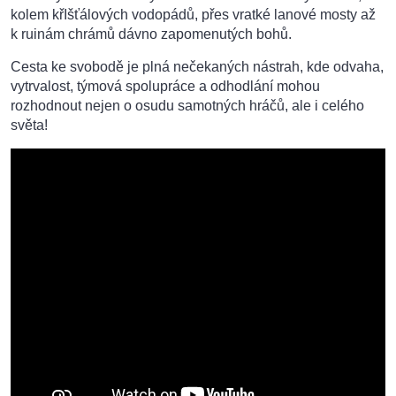
kolem křIšťálových vodopádů, přes vratké lanové mosty až
k ruinám chrámů dávno zapomenutých bohů.
Cesta ke svobodě je plná nečekaných nástrah, kde odvaha,
vytrvalost, týmová spolupráce a odhodlání mohou
rozhodnout nejen o osudu samotných hráčů, ale i celého
světa!