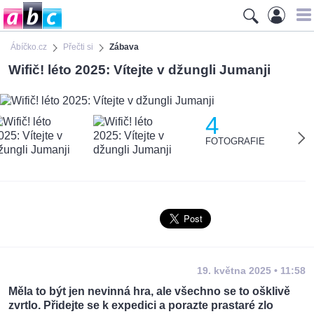
Ábíčko.cz
Přečti si
Zábava
Wifič! léto 2025: Vítejte v džungli Jumanji
4
FOTOGRAFIE
19. května 2025 • 11:58
Měla to být jen nevinná hra, ale všechno se to ošklivě
zvrtlo. Přidejte se k expedici a porazte prastaré zlo