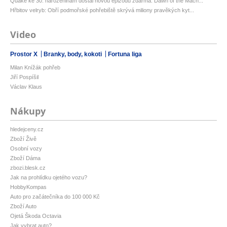
Quake ke 30. narozeninám dostal novou epizodu zdarma. Dawn of the Mach...
Hřbitov velryb: Obří podmořské pohřebiště skrývá miliony pravěkých kyt...
Video
Prostor X
Branky, body, kokoti
Fortuna liga
Milan Knížák pohřeb
Jiří Pospíšil
Václav Klaus
Nákupy
hledejceny.cz
Zboží Živě
Osobní vozy
Zboží Dáma
zbozi.blesk.cz
Jak na prohlídku ojetého vozu?
HobbyKompas
Auto pro začátečníka do 100 000 Kč
Zboží Auto
Ojetá Škoda Octavia
Jak vybrat auto?