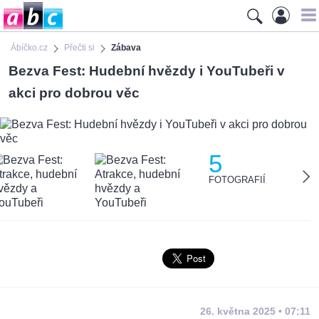
Ábíčko.cz
Přečti si
Zábava
Bezva Fest: Hudební hvězdy i YouTubeři v
akci pro dobrou věc
5
FOTOGRAFIÍ
26. května 2025 • 07:11