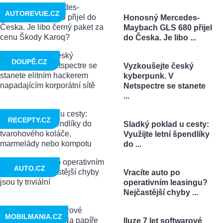
AUTOREVUE.CZ
Honosný Mercedes-
Maybach GLS 680 přijel
do Česka. Je libo ...
DOUPĚ.CZ
Vyzkoušejte český
kyberpunk. V
Netspectre se stanete
...
RECEPTY.CZ
Sladký poklad u cesty:
Využijte letní špendlíky
do ...
AUTO.CZ
Vracíte auto po
operativním leasingu?
Nejčastější chyby ...
MOBILMANIA.CZ
Iluze 7 let softwarové