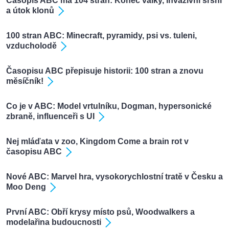
Časopis ABC má 104 stran: Konec války, invazivní sršni
a útok klonů
100 stran ABC: Minecraft, pyramidy, psi vs. tuleni,
vzducholodě
Časopisu ABC přepisuje historii: 100 stran a znovu
měsíčník!
Co je v ABC: Model vrtulníku, Dogman, hypersonické
zbraně, influenceři s UI
Nej mláďata v zoo, Kingdom Come a brain rot v
časopisu ABC
Nové ABC: Marvel hra, vysokorychlostní tratě v Česku a
Moo Deng
První ABC: Obří krysy místo psů, Woodwalkers a
modelařina budoucnosti