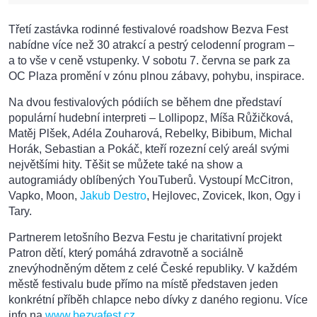
Třetí zastávka rodinné festivalové roadshow Bezva Fest
nabídne více než 30 atrakcí a pestrý celodenní program –
a to vše v ceně vstupenky. V sobotu 7. června se park za
OC Plaza promění v zónu plnou zábavy, pohybu, inspirace.
Na dvou festivalových pódiích se během dne představí
populární hudební interpreti – Lollipopz, Míša Růžičková,
Matěj Plšek, Adéla Zouharová, Rebelky, Bibibum, Michal
Horák, Sebastian a Pokáč, kteří rozezní celý areál svými
největšími hity. Těšit se můžete také na show a
autogramiády oblíbených YouTuberů. Vystoupí McCitron,
Vapko, Moon,
Jakub Destro
, Hejlovec, Zovicek, Ikon, Ogy i
Tary.
Partnerem letošního Bezva Festu je charitativní projekt
Patron dětí, který pomáhá zdravotně a sociálně
znevýhodněným dětem z celé České republiky. V každém
městě festivalu bude přímo na místě představen jeden
konkrétní příběh chlapce nebo dívky z daného regionu. Více
info na
www.bezvafest.cz
.