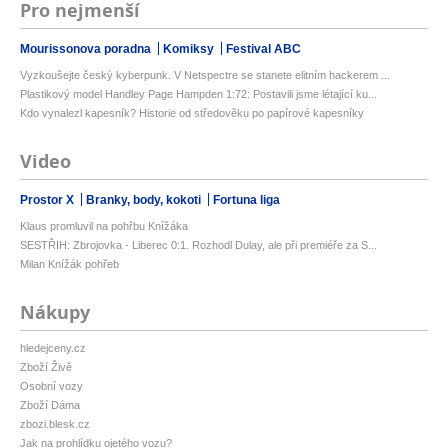
Pro nejmenší
Mourissonova poradna
Komiksy
Festival ABC
Vyzkoušejte český kyberpunk. V Netspectre se stanete elitním hackerem ...
Plastikový model Handley Page Hampden 1:72: Postavili jsme létající ku...
Kdo vynalezl kapesník? Historie od středověku po papírové kapesníky
Video
Prostor X
Branky, body, kokoti
Fortuna liga
Klaus promluvil na pohřbu Knížáka
SESTŘIH: Zbrojovka - Liberec 0:1. Rozhodl Dulay, ale při premiéře za S...
Milan Knížák pohřeb
Nákupy
hledejceny.cz
Zboží Živě
Osobní vozy
Zboží Dáma
zbozi.blesk.cz
Jak na prohlídku ojetého vozu?