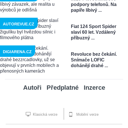
podpory telefonů. Na
papíře líbivý ...
AUTOREVUE.CZ
Fiat 124 Sport Spider
slaví 60 let. Vzdálený
příbuzný ...
DIGIARENA.CZ
Revoluce bez čekání.
Snímače LOFIC
dohánějí drahé ...
Autoři
Předplatné
Inzerce
Klasická verze
Mobilní verze