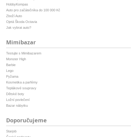
HobbyKompas
Auto pro začátečníka do 100 000 Kč
Zboží Auto
Ojetá Škoda Octavia
Jak vybrat auto?
Mimibazar
Testujte s Mimibazarem
Monster High
Barbie
Lego
Pyžama
Kosmetika a parfémy
Teplákové soupravy
Dětské boty
Ložní povlečení
Bazar nábytku
Doporučujeme
Starjob
České podcasty