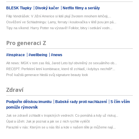
BLESK Tlapky
Divoký kačer
Netflix filmy a seriály
Filip Vondrášek: V Jižní Americe si lidé plují životem mnohem lehčeji,...
Osvěžení ve Schladmingu: Lamy, ferraty i koulovačka v létě jsou jen pá...
Tipy na víkend: Harry Potter na výstavě! Folklor, bitvy i setkání vodn...
Pro generaci Z
#inspirace
#wellbeing
#news
Alt news: MGK v tom zas lítá, Jared Leto byl obviněný ze sexuálního ob...
RECEPT: Perfektní letní kombinace, které tě zchladí, i kdybys nechtěl*...
Proč každá generace hledá svůj signature beauty look
Zdraví
Podpořte dětskou imunitu
Babské rady proti nachlazení
S čím vším
pomůže rýmovník
Jak se zdravě zchladit v tropických vedrech: Co pomáhá a kdy už riskuj...
Úpal a úžeh: Jak je poznat a jak se z nich rychle vyléčit
Parazité v nás: Kterým se u nás líbí a kde v našem těle je můžeme nají...