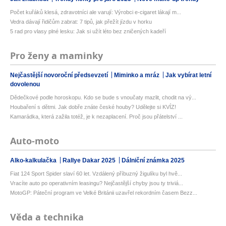
Počet kuřáků klesá, zdravotníci ale varují: Výrobci e-cigaret lákají m...
Vedra dávají řidičům zabrat: 7 tipů, jak přežít jízdu v horku
5 rad pro vlasy plné lesku: Jak si užít léto bez zničených kadeří
Pro ženy a maminky
Nejčastější novoroční předsevzetí
Miminko a mráz
Jak vybírat letní
dovolenou
Dědečkové podle horoskopu. Kdo se bude s vnoučaty mazlit, chodit na vý...
Houbaření s dětmi. Jak dobře znáte české houby? Udělejte si KVÍZ!
Kamarádka, která zažila totéž, je k nezaplacení. Proč jsou přátelství ...
Auto-moto
Alko-kalkulačka
Rallye Dakar 2025
Dálniční známka 2025
Fiat 124 Sport Spider slaví 60 let. Vzdálený příbuzný žigulíku byl hvě...
Vracíte auto po operativním leasingu? Nejčastější chyby jsou ty triviá...
MotoGP: Páteční program ve Velké Británii uzavřel rekordním časem Bezz...
Věda a technika