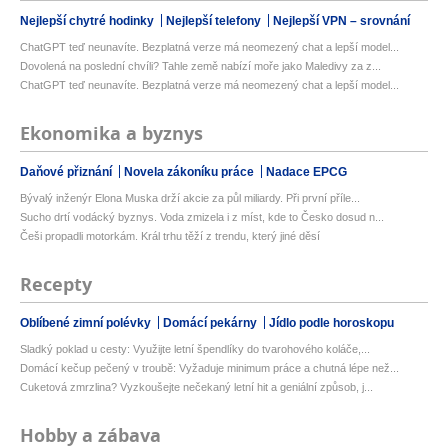
Nejlepší chytré hodinky
Nejlepší telefony
Nejlepší VPN – srovnání
ChatGPT teď neunavíte. Bezplatná verze má neomezený chat a lepší model...
Dovolená na poslední chvíli? Tahle země nabízí moře jako Maledivy za z...
ChatGPT teď neunavíte. Bezplatná verze má neomezený chat a lepší model...
Ekonomika a byznys
Daňové přiznání
Novela zákoníku práce
Nadace EPCG
Bývalý inženýr Elona Muska drží akcie za půl miliardy. Při první příle...
Sucho drtí vodácký byznys. Voda zmizela i z míst, kde to Česko dosud n...
Češi propadli motorkám. Král trhu těží z trendu, který jiné děsí
Recepty
Oblíbené zimní polévky
Domácí pekárny
Jídlo podle horoskopu
Sladký poklad u cesty: Využijte letní špendlíky do tvarohového koláče,...
Domácí kečup pečený v troubě: Vyžaduje minimum práce a chutná lépe než...
Cuketová zmrzlina? Vyzkoušejte nečekaný letní hit a geniální způsob, j...
Hobby a zábava