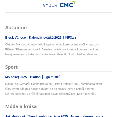
VÝBĚR
Aktuálně
Blesk Vánoce
Kalendář svátků 2025
INFO.cz
Charles Manson: Krvavý kejklíř a psychopat, který svými zločiny navždy...
Fištejn: Slibem nezarmoutíš. Ameriku ovládá nová verze komunismu, kter...
Nejvýznamnější chvíle pohřbu Knížáka: Klempíř mluvil o hádce, Klaus vz...
Sport
MS hokej 2025
Biatlon
Liga mistrů
Debakl od Švýcarů! České fiasko na Hlinka Gretzky Cupu, osmnáctka skon...
Červ ztratil pásku a bojuje o místo: co se stalo v Plzni a pomůže Hysk...
Už rok neslezou ze hřiště: talisman Slavie i železný Srb. Kdo nechyběl...
Móda a krása
Jak zhubnout
Trendy nehty pro jaro 2025
Nové make-up trendy