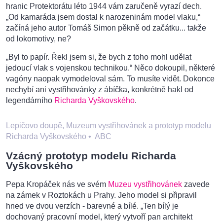
hranic Protektorátu léto 1944 vám zaručeně vyrazí dech.
„Od kamaráda jsem dostal k narozeninám model vlaku,“
začíná jeho autor Tomáš Simon pěkně od začátku... takže
od lokomotivy, ne?
„Byl to papír. Řekl jsem si, že bych z toho mohl udělat
jedoucí vlak s vojenskou technikou.“ Něco dokoupil, některé
vagóny naopak vymodeloval sám. To musíte vidět. Dokonce
nechybí ani vystřihovánky z ábíčka, konkrétně hakl od
legendárního
Richarda Vyškovského
.
Lepičovo doupě, Muzeum vystřihovánek a prototyp modelu
Richarda Vyškovského
•
ABC
Vzácný prototyp modelu Richarda
Vyškovského
Pepa Kropáček nás ve svém
Muzeu vystřihovánek
zavede
na zámek v Roztokách u Prahy. Jeho model si připravil
hned ve dvou verzích - barevné a bílé. „Ten bílý je
dochovaný pracovní model, který vytvoří pan architekt