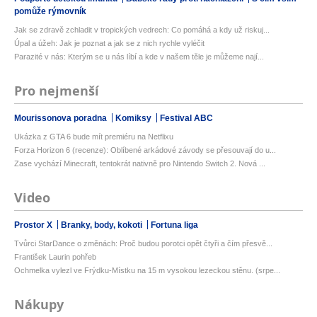
pomůže rýmovník
Jak se zdravě zchladit v tropických vedrech: Co pomáhá a kdy už riskuj...
Úpal a úžeh: Jak je poznat a jak se z nich rychle vyléčit
Parazité v nás: Kterým se u nás líbí a kde v našem těle je můžeme nají...
Pro nejmenší
Mourissonova poradna
Komiksy
Festival ABC
Ukázka z GTA 6 bude mít premiéru na Netflixu
Forza Horizon 6 (recenze): Oblíbené arkádové závody se přesouvají do u...
Zase vychází Minecraft, tentokrát nativně pro Nintendo Switch 2. Nová ...
Video
Prostor X
Branky, body, kokoti
Fortuna liga
Tvůrci StarDance o změnách: Proč budou porotci opět čtyři a čím přesvě...
František Laurin pohřeb
Ochmelka vylezl ve Frýdku-Místku na 15 m vysokou lezeckou stěnu. (srpe...
Nákupy