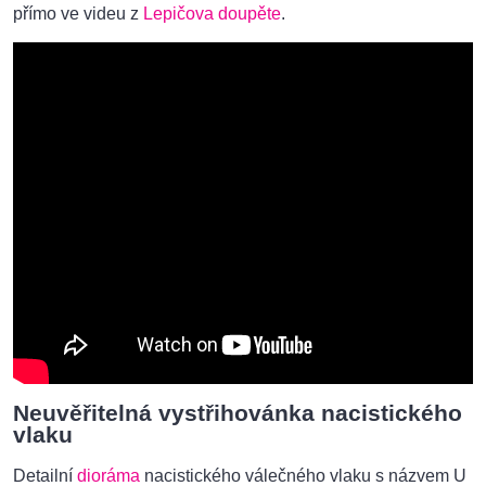
přímo ve videu z
Lepičova doupěte
.
Neuvěřitelná vystřihovánka nacistického
vlaku
Detailní
dioráma
nacistického válečného vlaku s názvem U