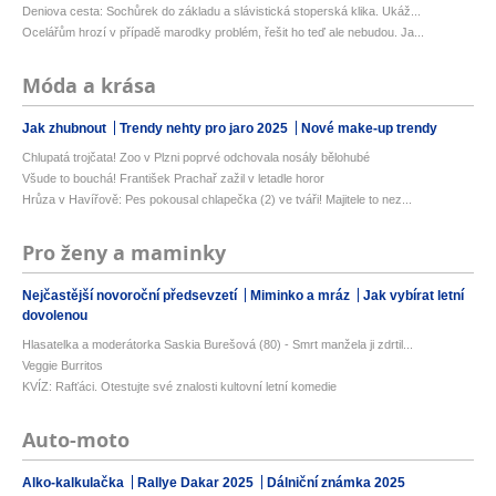
Deniova cesta: Sochůrek do základu a slávistická stoperská klika. Ukáž...
Ocelářům hrozí v případě marodky problém, řešit ho teď ale nebudou. Ja...
Móda a krása
Jak zhubnout
Trendy nehty pro jaro 2025
Nové make-up trendy
Chlupatá trojčata! Zoo v Plzni poprvé odchovala nosály bělohubé
Všude to bouchá! František Prachař zažil v letadle horor
Hrůza v Havířově: Pes pokousal chlapečka (2) ve tváři! Majitele to nez...
Pro ženy a maminky
Nejčastější novoroční předsevzetí
Miminko a mráz
Jak vybírat letní
dovolenou
Hlasatelka a moderátorka Saskia Burešová (80) - Smrt manžela ji zdrtil...
Veggie Burritos
KVÍZ: Rafťáci. Otestujte své znalosti kultovní letní komedie
Auto-moto
Alko-kalkulačka
Rallye Dakar 2025
Dálniční známka 2025