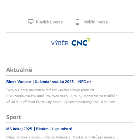
Klasická verze
Mobilní verze
VÝBĚR
Aktuálně
Blesk Vánoce
Kalendář svátků 2025
INFO.cz
Škrty v Čechy oblíbeném řetězci: Zavřou stovky prodejen
ČNB zachovala základní úrokovou sazbu 3,75 %, upozornila na inflační r...
Až 48 °C a příchod čtvrté vlny horka. Výhled meteorologů na 10 dní dov...
Sport
MS hokej 2025
Biatlon
Liga mistrů
Plány na nový stadion v Brně se komplikují. Výška 37 metrů prý narušuj...