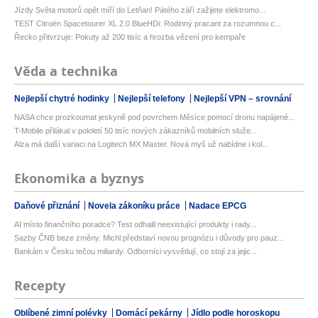
Jízdy Světa motorů opět míří do Letňan! Pátého září zažijete elektromo...
TEST Citroën Spacetourer XL 2.0 BlueHDi: Rodinný pracant za rozumnou c...
Řecko přitvrzuje: Pokuty až 200 tisíc a hrozba vězení pro kempaře
Věda a technika
Nejlepší chytré hodinky
Nejlepší telefony
Nejlepší VPN – srovnání
NASA chce prozkoumat jeskyně pod povrchem Měsíce pomocí dronu napájené...
T-Mobile přilákal v pololetí 50 tisíc nových zákazníků mobilních služe...
Alza má další variaci na Logitech MX Master. Nová myš už nabídne i kol...
Ekonomika a byznys
Daňové přiznání
Novela zákoníku práce
Nadace EPCG
AI místo finančního poradce? Test odhalil neexistující produkty i rady...
Sazby ČNB beze změny. Michl představí novou prognózu i důvody pro pauz...
Bankám v Česku tečou miliardy. Odborníci vysvětlují, co stojí za jejic...
Recepty
Oblíbené zimní polévky
Domácí pekárny
Jídlo podle horoskopu