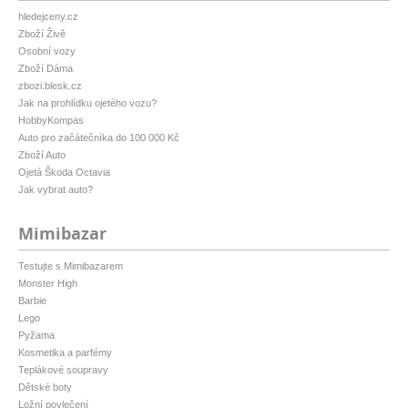
hledejceny.cz
Zboží Živě
Osobní vozy
Zboží Dáma
zbozi.blesk.cz
Jak na prohlídku ojetého vozu?
HobbyKompas
Auto pro začátečníka do 100 000 Kč
Zboží Auto
Ojetá Škoda Octavia
Jak vybrat auto?
Mimibazar
Testujte s Mimibazarem
Monster High
Barbie
Lego
Pyžama
Kosmetika a parfémy
Teplákové soupravy
Dětské boty
Ložní povlečení