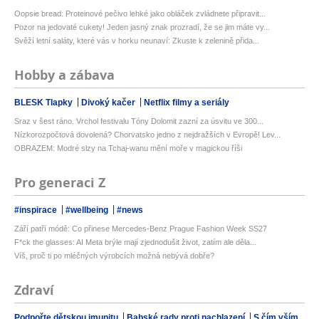
Oopsie bread: Proteinové pečivo lehké jako obláček zvládnete připravit...
Pozor na jedovaté cukety! Jeden jasný znak prozradí, že se jim máte vy...
Svěží letní saláty, které vás v horku neunaví: Zkuste k zelenině přida...
Hobby a zábava
BLESK Tlapky
Divoký kačer
Netflix filmy a seriály
Sraz v šest ráno. Vrchol festivalu Tóny Dolomit zazní za úsvitu ve 300...
Nízkorozpočtová dovolená? Chorvatsko jedno z nejdražších v Evropě! Lev...
OBRAZEM: Modré slzy na Tchaj-wanu mění moře v magickou říši
Pro generaci Z
#inspirace
#wellbeing
#news
Září patří módě: Co přinese Mercedes-Benz Prague Fashion Week SS27
F*ck the glasses: AI Meta brýle mají zjednodušit život, zatím ale děla...
Víš, proč ti po mléčných výrobcích možná nebývá dobře?
Zdraví
Podpořte dětskou imunitu
Babské rady proti nachlazení
S čím vším