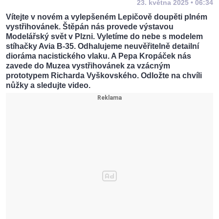
23. května 2025 • 06:34
Vítejte v novém a vylepšeném Lepičově doupěti plném
vystřihovánek. Štěpán nás provede výstavou
Modelářský svět v Plzni. Vyletíme do nebe s modelem
stíhačky Avia B-35. Odhalujeme neuvěřitelně detailní
dioráma nacistického vlaku. A Pepa Kropáček nás
zavede do Muzea vystřihovánek za vzácným
prototypem Richarda Vyškovského. Odložte na chvíli
nůžky a sledujte video.