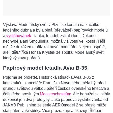
Výstava Modelářský svět v Plzni se konala na začátku
letošního dubna a byla plná (převážně) papírových modelů
a
vystřihovánek
- tanků, letadel, zvířat i lodí. Dokonce
nechyběla ani Šmoulinka, možná v životní velikosti! „Těší
mě, že dokážeme přilákat nové modeláře. Nejen dospělé,
ale i děti,“ říká Honza Krystek ze spolku Modelářský svět,
který výstavu pořádá.
Papírový model letadla Avia B-35
Pojďme se proletět. Historická stíhačka Avia B-35 z
konstrukční kanceláře Františka Novotného měla být před
druhou světovou válkou páteří československého letectva a
čelit třeba proslulým
Messerschmittům
. Ale bohužel se stihly
dokončit jen dva prototypy. Jako papírová vystřihovánka od
JAKAB Publishing ze série AEROmodel 2 se přesto může
stát páteří vaší sbírky. Více prozrazuje a ukazuje Štěpán