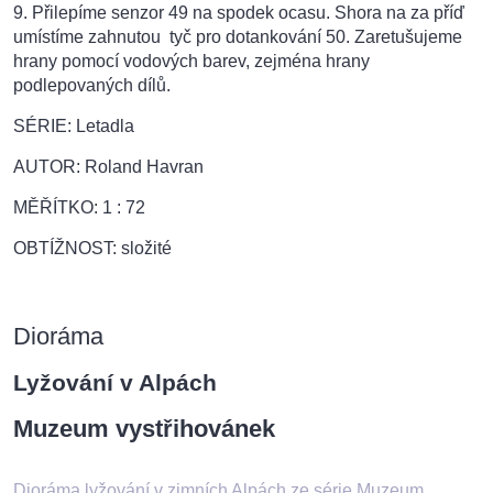
9. Přilepíme senzor 49 na spodek ocasu. Shora na za příď
umístíme zahnutou tyč pro dotankování 50. Zaretušujeme
hrany pomocí vodových barev, zejména hrany
podlepovaných dílů.
SÉRIE: Letadla
AUTOR: Roland Havran
MĚŘÍTKO: 1 : 72
OBTÍŽNOST: složité
Dioráma
Lyžování v Alpách
Muzeum vystřihovánek
Dioráma lyžování v zimních Alpách ze série Muzeum