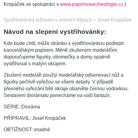
Kropáček ve spolupráci s
www.papirovaarcheologie.cz
.)
Vystřihovánka lyžování v zimních Alpách
•
Josef Kropáček
Návod na slepení vystřihovánky:
Kdo bude chtít, může stránku s vystřihovánkou podlepit
kancelářským papírem. Méně zkušeným modelářům
doporučujeme figurky, stromečky a domy opatrně
vystřihovat s malým okrajem.
Zkušení modeláři použijí modelářský odlamovací nůž a
figurky pečlivě vyřežou se všemi detaily. V případě
přesného vyřezání bílé okraje obarvěte černou vodovkou.
Sestavení diorámatu ponecháme na vaší fantazii.
SÉRIE: Dioráma
PŘIPRAVIL: Josef Kropáček
OBTÍŽNOST: snadné