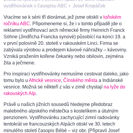
vystřihovánek v časopisu ABC
•
Josef Kropáček
Vracíme se k sérii tří diorámat, jež jsme otiskli v
loňském
ročníku ABC
. Připomeneme si, že i v tomto případě jde o
reklamní vystřihovací arch německé firmy Heinrich Franck
Söhne (Jindřicha Francka synové) působící na konci 19. a
v první polovině 20. století v rakouském Linci. Firma se
zabývala výrobou a prodejem kávové náhražky – kávoviny.
Vzniká pražením kořene čekanky nebo obilovin, zejména
žita a ječmene.
Pro inspiraci vystřihovánky nemusíme cestovat daleko, jako
tomu bylo u
Africké vesnice
,
Čínského města
a Indiánské
vesnice. Možná se někteří z vás v zimě chystají
na lyže do
rakouských Alp
.
Právě u našich jižních sousedů hledejme předobraz
malebného alpského městečka s kostelíkem a útulným
penzionem. Vystřihovánku zachycující zimní radovánky
tentokrát ve francouzských Alpách otiskl ve 30. letech
minulého století časopis Bébé – viz obr. (Připravil Josef