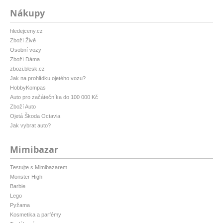
Nákupy
hledejceny.cz
Zboží Živě
Osobní vozy
Zboží Dáma
zbozi.blesk.cz
Jak na prohlídku ojetého vozu?
HobbyKompas
Auto pro začátečníka do 100 000 Kč
Zboží Auto
Ojetá Škoda Octavia
Jak vybrat auto?
Mimibazar
Testujte s Mimibazarem
Monster High
Barbie
Lego
Pyžama
Kosmetika a parfémy