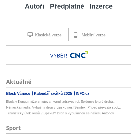
Autoři
Předplatné
Inzerce
Klasická verze
Mobilní verze
VÝBĚR
Aktuálně
Blesk Vánoce
Kalendář svátků 2025
INFO.cz
Ebola v Kongu může zmutovat, varují zdravotníci. Epidemie je prý druhá...
Německá média: Výbušný dron v Lipsku nesl Semtex. Případ převzala spol...
Teroristický útok Rusů v Lipsku!? Dron s výbušninou se našel u Antonov...
Sport