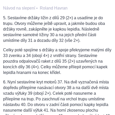
Návod na slepení
•
Roland Havran
5. Sestavíme držáky ližin z dílů 29 (2×) a usadíme je do
trupu. Otvory můžeme ještě upravit, a jakmile budou oba
držáky rovně, zakápněte je kapkou lepidla. Následně
sestavíme samotné ližiny 30 a na jejich přední části
umístíme díly 31 a dozadu díly 32 (vše 2×).
Celky poté spojíme s držáky a spoje překryjeme malými díly
33 zvenku a 34 (obojí 4×) z vnitřní strany. Sestavíme
pouzdra odpalovačů raket z dílů 35 (2×) uzavřených na
koncích díly 36 (4×). Celky můžeme přilepit pomocí kapek
lepidla hranami na konec křídel.
6. Nyní sestavíme kryt motorů 37. Na dvě vyznačená místa
dopředu přilepíme nasávací otvory 38 a na další dvě místa
vzadu výfuky 39 (obojí 2×). Celek poté nasuneme a
přilepíme na trup. Po zaschnutí na vrchol trupu umístíme
nástavbu 40. Do otvoru v zadní části pomocí kapky lepidla
nasuneme další výfuk 41. Na horní zkosenou plochu