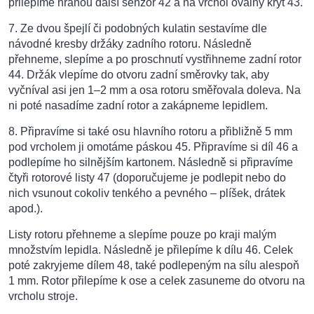
přilepíme hranou další senzor 42 a na vrchol oválný kryt 43.
7. Ze dvou špejlí či podobných kulatin sestavíme dle
návodné kresby držáky zadního rotoru. Následně
přehneme, slepíme a po proschnutí vystřihneme zadní rotor
44. Držák vlepíme do otvoru zadní směrovky tak, aby
vyčníval asi jen 1–2 mm a osa rotoru směřovala doleva. Na
ni poté nasadíme zadní rotor a zakápneme lepidlem.
8. Připravíme si také osu hlavního rotoru a přibližně 5 mm
pod vrcholem ji omotáme páskou 45. Připravíme si díl 46 a
podlepíme ho silnějším kartonem. Následně si připravíme
čtyři rotorové listy 47 (doporučujeme je podlepit nebo do
nich vsunout cokoliv tenkého a pevného – plíšek, drátek
apod.).
Listy rotoru přehneme a slepíme pouze po kraji malým
množstvím lepidla. Následně je přilepíme k dílu 46. Celek
poté zakryjeme dílem 48, také podlepeným na sílu alespoň
1 mm. Rotor přilepíme k ose a celek zasuneme do otvoru na
vrcholu stroje.