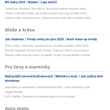
MS hokej 2025
Biatlon
Liga mistrů
Zadražil po Besiktasi: Štve nás to. Ale pokud budeme hrát jako dnes......
Hradec hrál velice dobře, ale kvalita soupeře byla znát. Prohra na hři...
Kozlovi vyšla změna formace: Takhle chceme hrát! Výhru zařídili sváteč...
Móda a krása
Jak zhubnout
Trendy nehty pro jaro 2025
Nové make-up trendy
Šmiky šmiky u Bereniky. Kohoutová se rozhodla zásadně změnit účes
Kuchař Kašpárek slavil po boku krásky: Dojemné přání k narozeninám
Šokující video ukazuje zkázu na palubě: Prudký propad letadla o desítk...
Pro ženy a maminky
Nejčastější novoroční předsevzetí
Miminko a mráz
Jak vybírat letní
dovolenou
Hlasatelka a moderátorka Saskia Burešová (80) - Smrt manžela ji zdrtil...
Veggie Burritos
KVÍZ: Rafťáci. Otestujte své znalosti kultovní letní komedie
Auto-moto