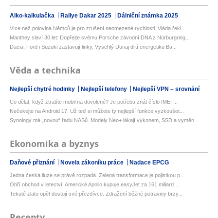
Alko-kalkulačka
Rallye Dakar 2025
Dálniční známka 2025
Více než polovina Němců je pro zrušení neomezené rychlosti. Vláda řekl...
Manthey slaví 30 let: Dopřejte svému Porsche závodní DNA z Nürburgring...
Dacia, Ford i Suzuki zastavují linky. Vyschlý Dunaj drtí energetiku Ba...
Věda a technika
Nejlepší chytré hodinky
Nejlepší telefony
Nejlepší VPN – srovnání
Co dělat, když ztratíte mobil na dovolené? Je potřeba znát číslo IMEI ...
Nečekejte na Android 17. Už teď si můžete ty nejlepší funkce vyzkoušet...
Synology má „novou“ řadu NASů. Modely Neo+ lákají výkonem, SSD a vyměn...
Ekonomika a byznys
Daňové přiznání
Novela zákoníku práce
Nadace EPCG
Jedna česká iluze se právě rozpadá. Zelená transformace je pojistkou p...
Obří obchod v letectví. Americké Apollo kupuje easyJet za 161 miliard ...
Tekuté zlato opět dostojí své přezdívce. Zdražení běžné potraviny brzy...
Recepty