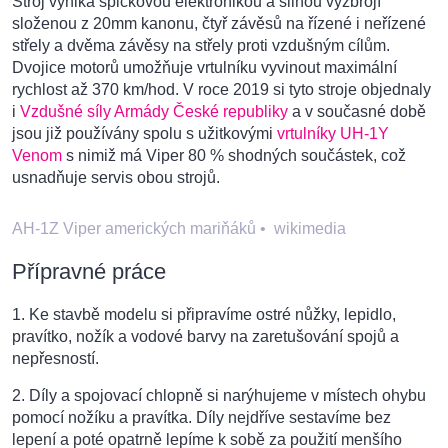
Stroj vyniká špičkovou elektronikou a silnou výzbrojí
složenou z 20mm kanonu, čtyř závěsů na řízené i neřízené
střely a dvěma závěsy na střely proti vzdušným cílům.
Dvojice motorů umožňuje vrtulníku vyvinout maximální
rychlost až 370 km/hod. V roce 2019 si tyto stroje objednaly
i
Vzdušné síly Armády České republiky
a v současné době
jsou již používány spolu s užitkovými
vrtulníky UH-1Y
Venom
s nimiž má Viper 80 % shodných součástek, což
usnadňuje servis obou strojů.
AH-1Z Viper amerických mariňáků
•
wikimedia
Přípravné práce
1. Ke stavbě modelu si připravíme ostré nůžky, lepidlo,
pravítko, nožík a vodové barvy na zaretušování spojů a
nepřesností.
2. Díly a spojovací chlopně si narýhujeme v místech ohybu
pomocí nožíku a pravítka. Díly nejdříve sestavíme bez
lepení a poté opatrně lepíme k sobě za použití menšího