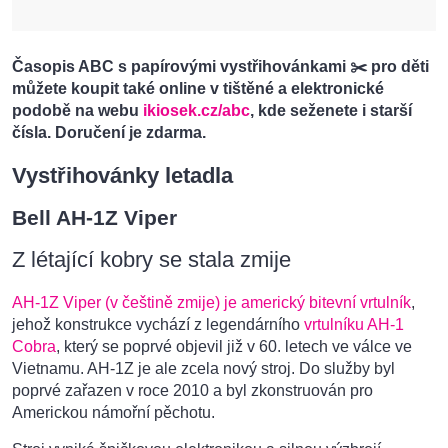
Časopis ABC s papírovými vystřihovánkami ✂️ pro děti
můžete koupit také online v tištěné a elektronické
podobě na webu
ikiosek.cz/abc
, kde seženete i starší
čísla. Doručení je zdarma.
Vystřihovánky letadla
Bell AH-1Z Viper
Z létající kobry se stala zmije
AH-1Z Viper (v češtině zmije) je americký bitevní vrtulník
,
jehož konstrukce vychází z legendárního
vrtulníku AH-1
Cobra
, který se poprvé objevil již v 60. letech ve válce ve
Vietnamu. AH-1Z je ale zcela nový stroj. Do služby byl
poprvé zařazen v roce 2010 a byl zkonstruován pro
Americkou námořní pěchotu.