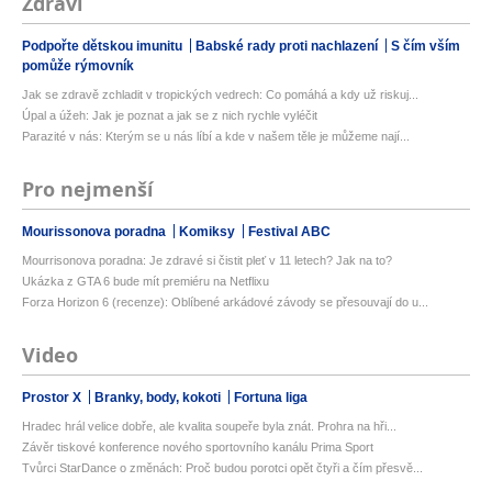
Zdraví
Podpořte dětskou imunitu
Babské rady proti nachlazení
S čím vším
pomůže rýmovník
Jak se zdravě zchladit v tropických vedrech: Co pomáhá a kdy už riskuj...
Úpal a úžeh: Jak je poznat a jak se z nich rychle vyléčit
Parazité v nás: Kterým se u nás líbí a kde v našem těle je můžeme nají...
Pro nejmenší
Mourissonova poradna
Komiksy
Festival ABC
Mourrisonova poradna: Je zdravé si čistit pleť v 11 letech? Jak na to?
Ukázka z GTA 6 bude mít premiéru na Netflixu
Forza Horizon 6 (recenze): Oblíbené arkádové závody se přesouvají do u...
Video
Prostor X
Branky, body, kokoti
Fortuna liga
Hradec hrál velice dobře, ale kvalita soupeře byla znát. Prohra na hři...
Závěr tiskové konference nového sportovního kanálu Prima Sport
Tvůrci StarDance o změnách: Proč budou porotci opět čtyři a čím přesvě...