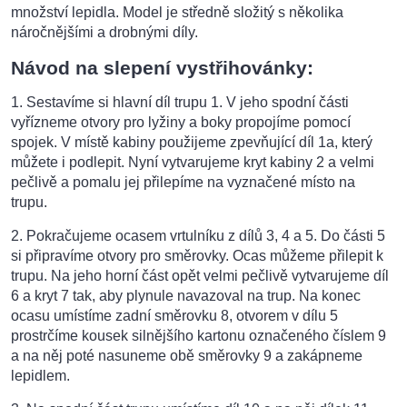
množství lepidla. Model je středně složitý s několika
náročnějšími a drobnými díly.
Návod na slepení vystřihovánky:
1. Sestavíme si hlavní díl trupu 1. V jeho spodní části
vyřízneme otvory pro lyžiny a boky propojíme pomocí
spojek. V místě kabiny použijeme zpevňující díl 1a, který
můžete i podlepit. Nyní vytvarujeme kryt kabiny 2 a velmi
pečlivě a pomalu jej přilepíme na vyznačené místo na
trupu.
2. Pokračujeme ocasem vrtulníku z dílů 3, 4 a 5. Do části 5
si připravíme otvory pro směrovky. Ocas můžeme přilepit k
trupu. Na jeho horní část opět velmi pečlivě vytvarujeme díl
6 a kryt 7 tak, aby plynule navazoval na trup. Na konec
ocasu umístíme zadní směrovku 8, otvorem v dílu 5
prostrčíme kousek silnějšího kartonu označeného číslem 9
a na něj poté nasuneme obě směrovky 9 a zakápneme
lepidlem.