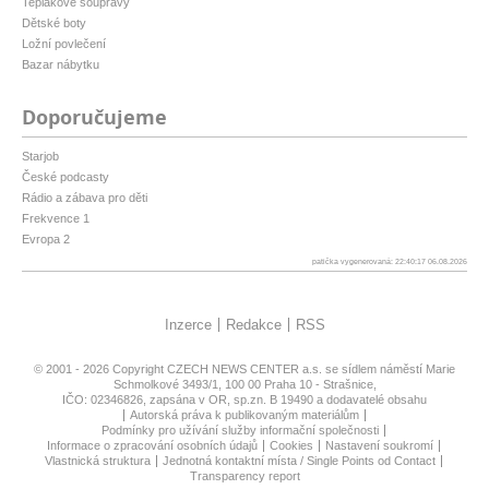
Teplákové soupravy
Dětské boty
Ložní povlečení
Bazar nábytku
Doporučujeme
Starjob
České podcasty
Rádio a zábava pro děti
Frekvence 1
Evropa 2
patička vygenerovaná: 22:40:17 06.08.2026
Inzerce
Redakce
RSS
© 2001 - 2026 Copyright
CZECH NEWS CENTER a.s.
se sídlem náměstí Marie
Schmolkové 3493/1, 100 00 Praha 10 - Strašnice,
IČO: 02346826, zapsána v OR, sp.zn. B 19490 a dodavatelé obsahu
Autorská práva k publikovaným materiálům
Podmínky pro užívání služby informační společnosti
Informace o zpracování osobních údajů
Cookies
Nastavení soukromí
Vlastnická struktura
Jednotná kontaktní místa / Single Points od Contact
Transparency report