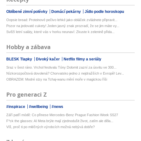
Oblíbené zimní polévky
Domácí pekárny
Jídlo podle horoskopu
Oopsie bread: Proteinové pečivo lehké jako obláček zvládnete připravit...
Pozor na jedovaté cukety! Jeden jasný znak prozradí, že se jim máte vy...
Svěží letní saláty, které vás v horku neunaví: Zkuste k zelenině přida...
Hobby a zábava
BLESK Tlapky
Divoký kačer
Netflix filmy a seriály
Sraz v šest ráno. Vrchol festivalu Tóny Dolomit zazní za úsvitu ve 300...
Nízkorozpočtová dovolená? Chorvatsko jedno z nejdražších v Evropě! Lev...
OBRAZEM: Modré slzy na Tchaj-wanu mění moře v magickou říši
Pro generaci Z
#inspirace
#wellbeing
#news
Září patří módě: Co přinese Mercedes-Benz Prague Fashion Week SS27
F*ck the glasses: AI Meta brýle mají zjednodušit život, zatím ale děla...
Víš, proč ti po mléčných výrobcích možná nebývá dobře?