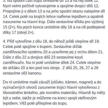
3. Na spodní část trupu umístíme díl 10 a na něj dílek 11.
Nyní velmi pečlivě vytvarujeme a spojíme dvojici dílů 12.
Propojíme ji s dílem 13 a na jeho spodní stranu nalepíme díl
14. Celek poté na krajích lehce natřeme lepidlem a opatrně
nasuneme na hlavní trup. Dále sestavíme křídla pro výzbroj
15 (2×). Na jejich konce umístíme díly 16 a na ně podlepené
dílky 17 (obojí 2×).
4. Příď vytvoříme z dílu 18, do něhož ještě vlepíme díl 19.
Celek poté spojíme s trupem. Sestavíme držák
zaměřovacího systému 20 a uzavřeme jej z vrchu dílem 21.
Dále z dílu 22 a dvojice dílů 23 sestavíme kouli
zaměřovače. Na ni poté umístíme dílek 24. Celek vlepíme
do držáku 20 a ten pod nos stroje. Z dílů 25, 26, 27 a 28
sestavíme věž kanonu.
Do ní umístíme malé závaží (olůvko, kámen, magnet) a do
vyznačených otvorů zasuneme trojici hlavní vytvořenou z
libovolného tenkého, ale rovného materiálu. Hlavně by měly
být u sebe, takže je můžeme na konci spojit vteřinovým
lepidlem. Věž poté přilepíme do trupu.