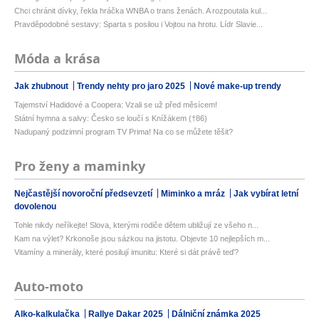
Chci chránit dívky, řekla hráčka WNBA o trans ženách. A rozpoutala kul...
Pravděpodobné sestavy: Sparta s posilou i Vojtou na hrotu. Lídr Slavie...
Móda a krása
Jak zhubnout
Trendy nehty pro jaro 2025
Nové make-up trendy
Tajemství Hadidové a Coopera: Vzali se už před měsícem!
Státní hymna a salvy: Česko se loučí s Knížákem (†86)
Nadupaný podzimní program TV Prima! Na co se můžete těšit?
Pro ženy a maminky
Nejčastější novoroční předsevzetí
Miminko a mráz
Jak vybírat letní
dovolenou
Tohle nikdy neříkejte! Slova, kterými rodiče dětem ubližují ze všeho n...
Kam na výlet? Krkonoše jsou sázkou na jistotu. Objevte 10 nejlepších m...
Vitamíny a minerály, které posilují imunitu: Které si dát právě teď?
Auto-moto
Alko-kalkulačka
Rallye Dakar 2025
Dálniční známka 2025