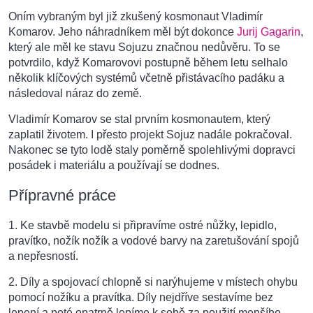
Oním vybraným byl již zkušený kosmonaut Vladimír
Komarov. Jeho náhradníkem měl být dokonce
Jurij Gagarin
,
který ale měl ke stavu Sojuzu značnou nedůvěru. To se
potvrdilo, když Komarovovi postupně během letu selhalo
několik klíčových systémů včetně přistávacího padáku a
následoval náraz do země.
Vladimír Komarov se stal prvním kosmonautem, který
zaplatil životem. I přesto projekt Sojuz nadále pokračoval.
Nakonec se tyto lodě staly poměrně spolehlivými dopravci
posádek i materiálu a používají se dodnes.
Přípravné práce
1. Ke stavbě modelu si připravíme ostré nůžky, lepidlo,
pravítko, nožík nožík a vodové barvy na zaretušování spojů
a nepřesností.
2. Díly a spojovací chlopně si narýhujeme v místech ohybu
pomocí nožíku a pravítka. Díly nejdříve sestavíme bez
lepení a poté opatrně lepíme k sobě za použití menšího