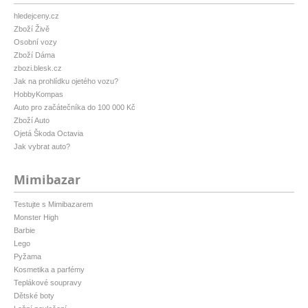
hledejceny.cz
Zboží Živě
Osobní vozy
Zboží Dáma
zbozi.blesk.cz
Jak na prohlídku ojetého vozu?
HobbyKompas
Auto pro začátečníka do 100 000 Kč
Zboží Auto
Ojetá Škoda Octavia
Jak vybrat auto?
Mimibazar
Testujte s Mimibazarem
Monster High
Barbie
Lego
Pyžama
Kosmetika a parfémy
Teplákové soupravy
Dětské boty