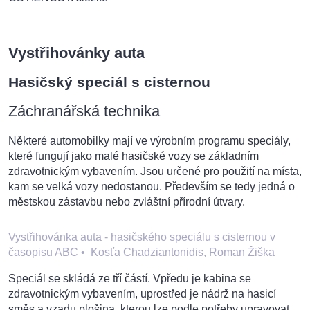
Vystřihovánky auta
Hasičský speciál s cisternou
Záchranářská technika
Některé automobilky mají ve výrobním programu speciály,
které fungují jako malé hasičské vozy se základním
zdravotnickým vybavením. Jsou určené pro použití na místa,
kam se velká vozy nedostanou. Především se tedy jedná o
městskou zástavbu nebo zvláštní přírodní útvary.
Vystřihovánka auta - hasičského speciálu s cisternou v
časopisu ABC
•
Kosťa Chadziantonidis, Roman Žiška
Speciál se skládá ze tří částí. Vpředu je kabina se
zdravotnickým vybavením, uprostřed je nádrž na hasicí
směs a vzadu plošina, kterou lze podle potřeby upravovat.