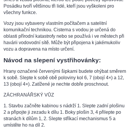
Posádku tvoří většinou tři lidé, kteří jsou vyškoleni pro
všechny funkce.
Vozy jsou vybaveny vlastním počítačem a satelitní
komunikační technikou. Cisterna s vodou je určená do
oblasti přírodní katastrofy nebo se používá i ve městech při
havárii vodovodní sítě. Může být připojena k jakémukoliv
vozu a dopravena na místo určení.
Návod na slepení vystřihovánky:
Hrany označené červenými šipkami budete ohýbat směrem
k sobě. Slepte k sobě obě poloviny kol 6, 7 (obojí 4×) a 12,
13 (obojí 4×). Zatížené je nechte dobře proschnout.
ZÁCHRANÁŘSKÝ VŮZ
1. Stavbu začněte kabinou s nádrží 1. Slepte zadní plošinu
2 a připojte ji zezadu k dílu 1. Boky plošin 3, 4 přilepte po
stranách k dílům 1, 2. Slepte stříkací mechanismus 5 a
umístěte ho na díl 2.