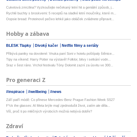
Cuketová zmrzlina? Vyzkoušejte nečekaný letní hit a geniální způsob, j...
Rychlé buchty s broskvemi: 5 receptů na sladké letní moučníky, které m...
Oopsie bread: Proteinové pečivo lehké jako obláček zvládnete připravit...
Hobby a zábava
BLESK Tlapky
Divoký kačer
Netflix filmy a seriály
Přibývá paniky na dovolené: Vnuka paní Soni v hotelu poštípaly štěnice...
Tipy na víkend: Harry Potter na výstavě! Folklor, bitvy i setkání vodn...
Sraz v šest ráno. Vrchol festivalu Tóny Dolomit zazní za úsvitu ve 300...
Pro generaci Z
#inspirace
#wellbeing
#news
Září patří módě: Co přinese Mercedes-Benz Prague Fashion Week SS27
F*ck the glasses: AI Meta brýle mají zjednodušit život, zatím ale děla...
Víš, proč ti po mléčných výrobcích možná nebývá dobře?
Zdraví