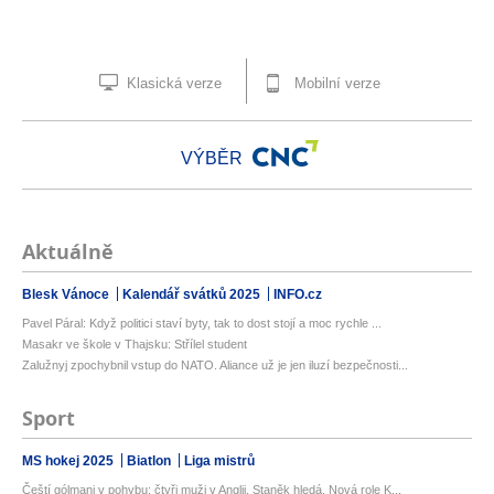
Klasická verze
Mobilní verze
VÝBĚR
Aktuálně
Blesk Vánoce
Kalendář svátků 2025
INFO.cz
Pavel Páral: Když politici staví byty, tak to dost stojí a moc rychle ...
Masakr ve škole v Thajsku: Střílel student
Zalužnyj zpochybnil vstup do NATO. Aliance už je jen iluzí bezpečnosti...
Sport
MS hokej 2025
Biatlon
Liga mistrů
Čeští gólmani v pohybu: čtyři muži v Anglii, Staněk hledá. Nová role K...