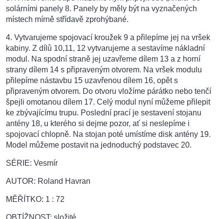
solárními panely 8. Panely by měly být na vyznačených
místech mírně střídavě zprohýbané.
4. Vytvarujeme spojovací kroužek 9 a přilepíme jej na vršek
kabiny. Z dílů 10,11, 12 vytvarujeme a sestavíme nákladní
modul. Na spodní straně jej uzavřeme dílem 13 a z horní
strany dílem 14 s připraveným otvorem. Na vršek modulu
přilepíme nástavbu 15 uzavřenou dílem 16, opět s
připraveným otvorem. Do otvoru vložíme párátko nebo tenčí
špejli omotanou dílem 17. Celý modul nyní můžeme přilepit
ke zbývajícímu trupu. Poslední prací je sestavení stojanu
antény 18, u kterého si dejme pozor, ať si neslepíme i
spojovací chlopně. Na stojan poté umístíme disk antény 19.
Model můžeme postavit na jednoduchý podstavec 20.
SÉRIE: Vesmír
AUTOR: Roland Havran
MĚŘÍTKO: 1 : 72
OBTÍŽNOST: složité