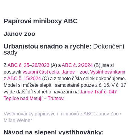
Papírové miniboxy ABC
Janov zoo
Urbanistou snadno a rychle:
Dokončení
sady
Z
ABC č. 25–26/2023
(A) a
ABC č. 2/2024
(B) jste si
postavili
vstupní část celku Janov – zoo
.
Vystřihovánkami
z ABC č. 15/2024
(C) a z tohoto čísla celek dokončujeme.
Model si můžete slepit i samostatně pouze z č. 16. V č. 17
vyjde další díl volného navázání na
Janov Trať č. 047
Teplice nad Metují – Trutnov
.
Vystřihovánky papírových miniboxů z ABC: Janov Zoo
•
Milan Weiner
Návod na slepení vystřihovánky: