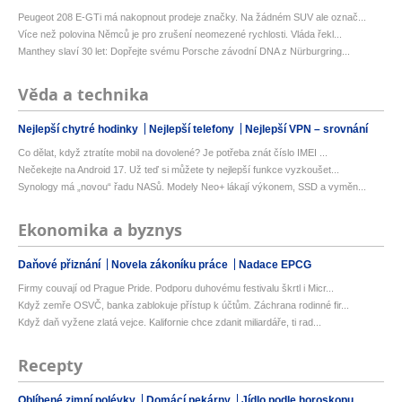
Peugeot 208 E-GTi má nakopnout prodeje značky. Na žádném SUV ale označ...
Více než polovina Němců je pro zrušení neomezené rychlosti. Vláda řekl...
Manthey slaví 30 let: Dopřejte svému Porsche závodní DNA z Nürburgring...
Věda a technika
Nejlepší chytré hodinky
Nejlepší telefony
Nejlepší VPN – srovnání
Co dělat, když ztratíte mobil na dovolené? Je potřeba znát číslo IMEI ...
Nečekejte na Android 17. Už teď si můžete ty nejlepší funkce vyzkoušet...
Synology má „novou“ řadu NASů. Modely Neo+ lákají výkonem, SSD a vyměn...
Ekonomika a byznys
Daňové přiznání
Novela zákoníku práce
Nadace EPCG
Firmy couvají od Prague Pride. Podporu duhovému festivalu škrtl i Micr...
Když zemře OSVČ, banka zablokuje přístup k účtům. Záchrana rodinné fir...
Když daň vyžene zlatá vejce. Kalifornie chce zdanit miliardáře, ti rad...
Recepty
Oblíbené zimní polévky
Domácí pekárny
Jídlo podle horoskopu