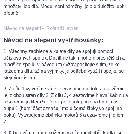
množství lepidla. Model není náročný, je ale důležité lepit
přesně.
Návod na slepení
•
Roland Havran
Návod na slepení vystřihovánky:
1. Všechny zaoblené a kulaté díly se spojují pomocí
očíslovaných spojek. Docílíme tak mnohem přesnějších a
hladších spojů. V návodu tak vždy počítejte s tím, že ke
každému dílu, až na výjimky, je potřeba využít i spojku se
stejným číslem.
2. Z dílu 1 vytvoříme válec servisního modulu a uzavřeme
jej z obou stran díly 2. Z dílů 3, 4 sestavíme hlavní kabinu a
uzavřeme ji dílem 5. Celek poté přilepíme na horní část
trupu 1 (horní část označují malé černé šipky ve spoji na
boku). Vytvarujeme objímku motorů 6 a uzavřeme ji dílem
7.
3. K hotovému trupu můžeme nyní připojit obě „křídla“ se