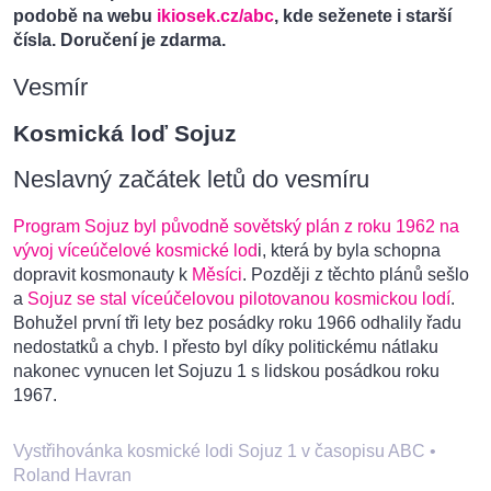
podobě na webu
ikiosek.cz/abc
, kde seženete i starší
čísla. Doručení je zdarma.
Vesmír
Kosmická loď Sojuz
Neslavný začátek letů do vesmíru
Program Sojuz byl původně sovětský plán z roku 1962 na
vývoj víceúčelové kosmické lod
i, která by byla schopna
dopravit kosmonauty k
Měsíci
. Později z těchto plánů sešlo
a
Sojuz se stal víceúčelovou pilotovanou kosmickou lodí
.
Bohužel první tři lety bez posádky roku 1966 odhalily řadu
nedostatků a chyb. I přesto byl díky politickému nátlaku
nakonec vynucen let Sojuzu 1 s lidskou posádkou roku
1967.
Vystřihovánka kosmické lodi Sojuz 1 v časopisu ABC
•
Roland Havran