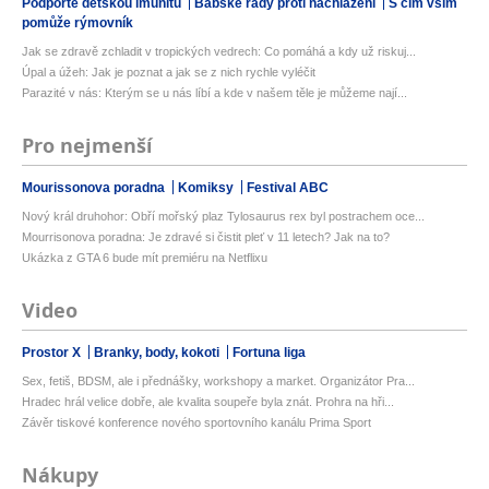
Podpořte dětskou imunitu
Babské rady proti nachlazení
S čím vším
pomůže rýmovník
Jak se zdravě zchladit v tropických vedrech: Co pomáhá a kdy už riskuj...
Úpal a úžeh: Jak je poznat a jak se z nich rychle vyléčit
Parazité v nás: Kterým se u nás líbí a kde v našem těle je můžeme nají...
Pro nejmenší
Mourissonova poradna
Komiksy
Festival ABC
Nový král druhohor: Obří mořský plaz Tylosaurus rex byl postrachem oce...
Mourrisonova poradna: Je zdravé si čistit pleť v 11 letech? Jak na to?
Ukázka z GTA 6 bude mít premiéru na Netflixu
Video
Prostor X
Branky, body, kokoti
Fortuna liga
Sex, fetiš, BDSM, ale i přednášky, workshopy a market. Organizátor Pra...
Hradec hrál velice dobře, ale kvalita soupeře byla znát. Prohra na hři...
Závěr tiskové konference nového sportovního kanálu Prima Sport
Nákupy