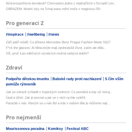
Nízkorozpočtová dovolená? Chorvatsko jedno z nejdražších v Evropě! Lev...
OBRAZEM: Modré slzy na Tchaj-wanu mění moře v magickou říši
Pro generaci Z
#inspirace
#wellbeing
#news
Září patří módě: Co přinese Mercedes-Benz Prague Fashion Week SS27
F*ck the glasses: AI Meta brýle mají zjednodušit život, zatím ale děla...
Víš, proč ti po mléčných výrobcích možná nebývá dobře?
Zdraví
Podpořte dětskou imunitu
Babské rady proti nachlazení
S čím vším
pomůže rýmovník
Jak se zdravě zchladit v tropických vedrech: Co pomáhá a kdy už riskuj...
Úpal a úžeh: Jak je poznat a jak se z nich rychle vyléčit
Parazité v nás: Kterým se u nás líbí a kde v našem těle je můžeme nají...
Pro nejmenší
Mourissonova poradna
Komiksy
Festival ABC