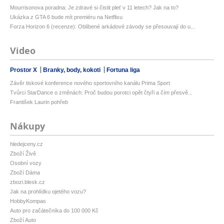
Mourrisonova poradna: Je zdravé si čistit pleť v 11 letech? Jak na to?
Ukázka z GTA 6 bude mít premiéru na Netflixu
Forza Horizon 6 (recenze): Oblíbené arkádové závody se přesouvají do u...
Video
Prostor X
Branky, body, kokoti
Fortuna liga
Závěr tiskové konference nového sportovního kanálu Prima Sport
Tvůrci StarDance o změnách: Proč budou porotci opět čtyři a čím přesvě...
František Laurin pohřeb
Nákupy
hledejceny.cz
Zboží Živě
Osobní vozy
Zboží Dáma
zbozi.blesk.cz
Jak na prohlídku ojetého vozu?
HobbyKompas
Auto pro začátečníka do 100 000 Kč
Zboží Auto