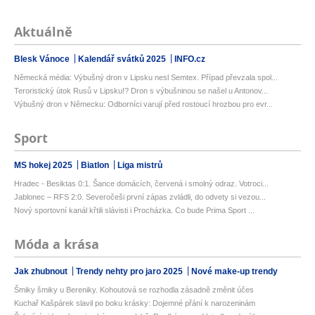
Aktuálně
Blesk Vánoce
Kalendář svátků 2025
INFO.cz
Německá média: Výbušný dron v Lipsku nesl Semtex. Případ převzala spol...
Teroristický útok Rusů v Lipsku!? Dron s výbušninou se našel u Antonov...
Výbušný dron v Německu: Odborníci varují před rostoucí hrozbou pro evr...
Sport
MS hokej 2025
Biatlon
Liga mistrů
Hradec - Besiktas 0:1. Šance domácích, červená i smolný odraz. Votroci...
Jablonec – RFS 2:0. Severočeši první zápas zvládli, do odvety si vezou...
Nový sportovní kanál křtili slávisti i Procházka. Co bude Prima Sport ...
Móda a krása
Jak zhubnout
Trendy nehty pro jaro 2025
Nové make-up trendy
Šmiky šmiky u Bereniky. Kohoutová se rozhodla zásadně změnit účes
Kuchař Kašpárek slavil po boku krásky: Dojemné přání k narozeninám