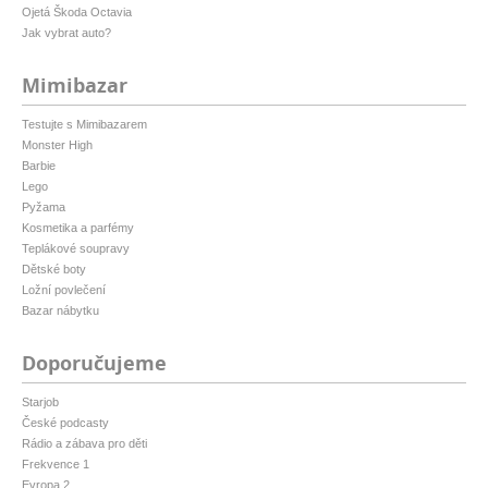
Ojetá Škoda Octavia
Jak vybrat auto?
Mimibazar
Testujte s Mimibazarem
Monster High
Barbie
Lego
Pyžama
Kosmetika a parfémy
Teplákové soupravy
Dětské boty
Ložní povlečení
Bazar nábytku
Doporučujeme
Starjob
České podcasty
Rádio a zábava pro děti
Frekvence 1
Evropa 2