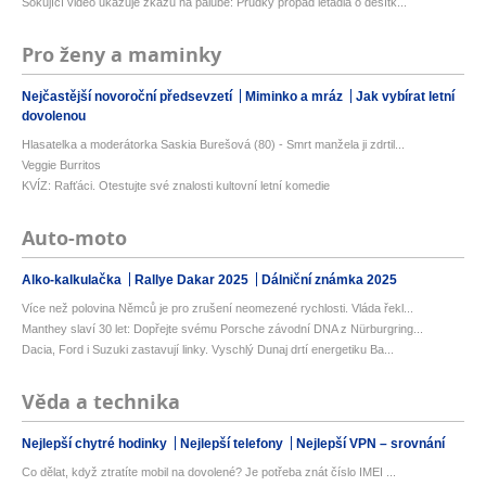
Šokující video ukazuje zkázu na palubě: Prudký propad letadla o desítk...
Pro ženy a maminky
Nejčastější novoroční předsevzetí
Miminko a mráz
Jak vybírat letní
dovolenou
Hlasatelka a moderátorka Saskia Burešová (80) - Smrt manžela ji zdrtil...
Veggie Burritos
KVÍZ: Rafťáci. Otestujte své znalosti kultovní letní komedie
Auto-moto
Alko-kalkulačka
Rallye Dakar 2025
Dálniční známka 2025
Více než polovina Němců je pro zrušení neomezené rychlosti. Vláda řekl...
Manthey slaví 30 let: Dopřejte svému Porsche závodní DNA z Nürburgring...
Dacia, Ford i Suzuki zastavují linky. Vyschlý Dunaj drtí energetiku Ba...
Věda a technika
Nejlepší chytré hodinky
Nejlepší telefony
Nejlepší VPN – srovnání
Co dělat, když ztratíte mobil na dovolené? Je potřeba znát číslo IMEI ...