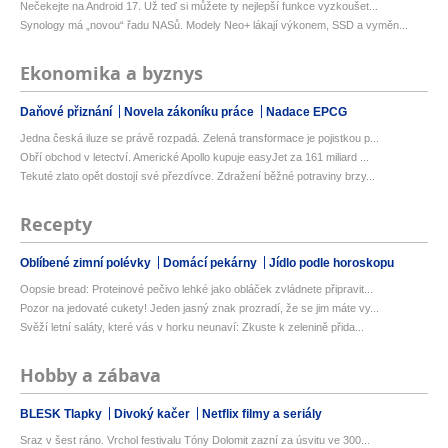
Nečekejte na Android 17. Už teď si můžete ty nejlepší funkce vyzkoušet...
Synology má „novou“ řadu NASů. Modely Neo+ lákají výkonem, SSD a vyměn...
Ekonomika a byznys
Daňové přiznání
Novela zákoníku práce
Nadace EPCG
Jedna česká iluze se právě rozpadá. Zelená transformace je pojistkou p...
Obří obchod v letectví. Americké Apollo kupuje easyJet za 161 miliard ...
Tekuté zlato opět dostojí své přezdívce. Zdražení běžné potraviny brzy...
Recepty
Oblíbené zimní polévky
Domácí pekárny
Jídlo podle horoskopu
Oopsie bread: Proteinové pečivo lehké jako obláček zvládnete připravit...
Pozor na jedovaté cukety! Jeden jasný znak prozradí, že se jim máte vy...
Svěží letní saláty, které vás v horku neunaví: Zkuste k zelenině přida...
Hobby a zábava
BLESK Tlapky
Divoký kačer
Netflix filmy a seriály
Sraz v šest ráno. Vrchol festivalu Tóny Dolomit zazní za úsvitu ve 300...