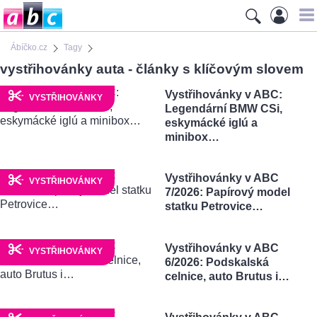
Ábíčko.cz
Tagy
vystřihovánky auta - články s klíčovým slovem
Vystřihovánky v ABC:
VYSTŘIHOVÁNKY
Legendární BMW CSi,
eskymácké iglú a
minibox…
Vystřihovánky v ABC
VYSTŘIHOVÁNKY
7/2026: Papírový model
statku Petrovice…
Vystřihovánky v ABC
VYSTŘIHOVÁNKY
6/2026: Podskalská
celnice, auto Brutus i…