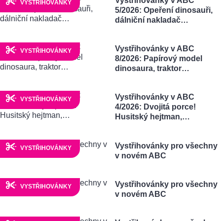
Vystřihovánky v ABC
VYSTŘIHOVÁNKY
5/2026: Opeření dinosauři,
dálniční nakladač…
Vystřihovánky v ABC
VYSTŘIHOVÁNKY
8/2026: Papírový model
dinosaura, traktor…
Vystřihovánky v ABC
VYSTŘIHOVÁNKY
4/2026: Dvojitá porce!
Husitský hejtman,…
Vystřihovánky pro všechny
VYSTŘIHOVÁNKY
v novém ABC
Vystřihovánky pro všechny
VYSTŘIHOVÁNKY
v novém ABC