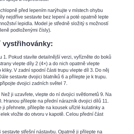
í chlopně před lepením narýhujte v místech ohybu
ly nejdříve sestavte bez lepení a poté opatrně lepte
nožství lepidla. Model je středně složitý s možností
zeleně podloženými čísly).
 vystřihovánky:
pu 1. Pokud stavíte detailnější verzi, vyřízněte do boků
 strany vlepte díly 2 (4×) a do nich opatrně vlepte
 kliky. V zadní spodní části trupu vlepte díl 3. Do něj
 Dále sestavte dvojici blatníků 6 a přilepte je k trupu.
ipojte dvojici zadních světel 7.
. Než ji uzavřete, vlepte do ní dvojici světlometů 9. Na
. Hranou přilepte na přední nárazník dvojici dílů 11.
 ji přehnete, přilepíte na kousek uřízlé kulatinky a
 Celek vložte do otvoru v kapotě. Celou přední část
4 sestavte střešní nástavbu. Opatrně ji přilepte na