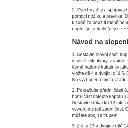
2. Všechny díly a spojovac
pomocí nožíku a pravítka. Dí
k sobě za použití menšího m
doplnit jej detaily (díly se 
Návod na slepení
1. Sestavte hlavní části tru
v místě klik otvory, z vnitřní
černě natřené kulatinky jako
vložte díl 4 a dvojici dílů 5.
Na vyznačená místa vzadu př
2. Pokračujte přední částí 8
horní část nalepte kapotu 10
Sestavte stříkačku 12 tak, že
vytvarujete její zadní část.
můžete spojit s trupem.
3. Z dílu 13 a dvojice dílů 1