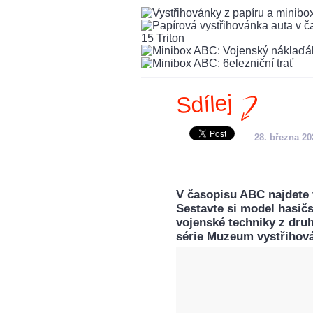
Sdílej
28. března 20
V časopisu ABC najdete v
Sestavte si model hasičs
vojenské techniky z dru
série Muzeum vystřihová