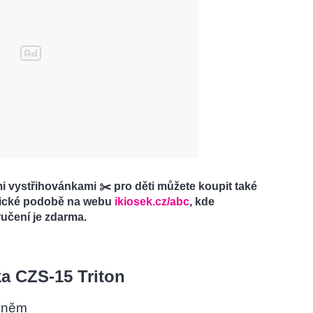
 vystřihovánkami ✂️ pro děti můžete koupit také
onické podobě na webu
ikiosek.cz/abc
, kde
oručení je zdarma.
ka CZS-15 Triton
hněm