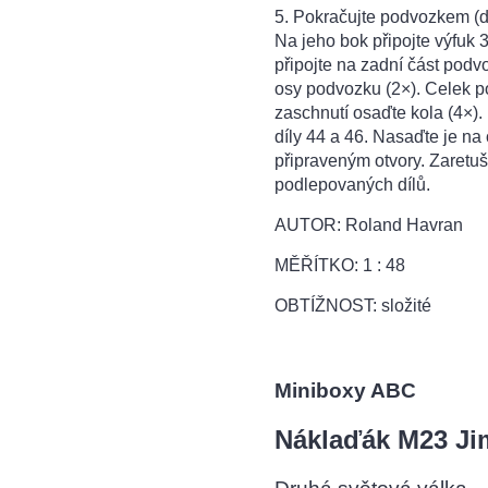
5. Pokračujte podvozkem (dí
Na jeho bok připojte výfuk 3
připojte na zadní část podv
osy podvozku (2×). Celek p
zaschnutí osaďte kola (4×). 
díly 44 a 46. Nasaďte je na
připraveným otvory. Zaretu
podlepovaných dílů.
AUTOR: Roland Havran
MĚŘÍTKO: 1 : 48
OBTÍŽNOST: složité
Miniboxy ABC
Náklaďák M23 J