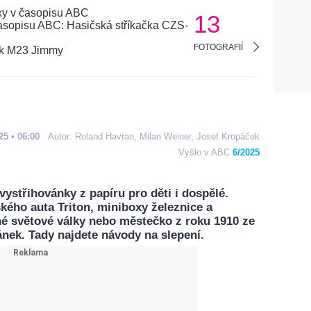
13
FOTOGRAFIÍ
25 • 06:00
Autor:
Roland Havran,
Milan Weiner,
Josef Kropáček
Vyšlo v ABC
6/2025
ystřihovánky z papíru pro děti i dospělé.
kého auta Triton, miniboxy železnice a
hé světové války nebo městečko z roku 1910 ze
nek. Tady najdete návody na slepení.