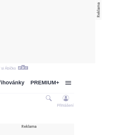
 si Ábíčko
řihovánky
PREMIUM+
Přihlášení