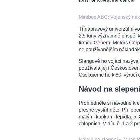
Druhá světová válka
Minibox ABC: Vojenský ná
Třínápravový univerzální v
2,5 tuny významně přispěl k
firmou General Motors Corpo
nejpoužívanějším náklaďák
Slangově ho vojáci nazývali
používala jej i Českosloven
Otiskujeme ho k 80. výročí 
Návod na slepení
Prohlédněte si návodné kre
přesně vystřihněte. Při lep
malými kapkami lepidla, 5–
chlopních. V dílu č. 1 a 2 pr
Návod na slepení
•
Milan 