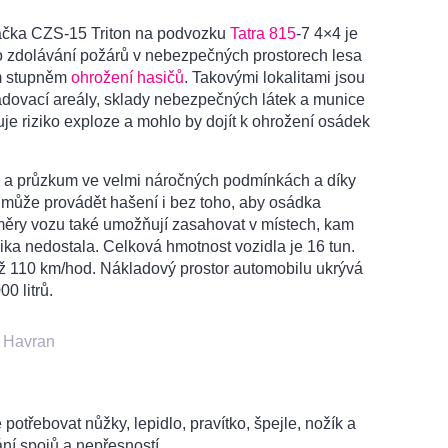
kačka CZS-15 Triton na podvozku
Tatra 815
-7 4×4 je
ro zdolávání požárů v nebezpečných prostorech lesa
ým stupněm
ohrožení hasičů
. Takovými lokalitami jsou
adovací areály, sklady nebezpečných látek a munice
uje riziko exploze a mohlo by dojít k ohrožení osádek
b a průzkum ve velmi náročných podmínkách a díky
 může provádět hašení i bez toho, aby osádka
změry vozu také umožňují zasahovat v místech, kam
ka nedostala. Celková hmotnost vozidla je 16 tun.
ž 110 km/hod. Nákladový prostor automobilu ukrývá
0 litrů.
 Havran
otřebovat nůžky, lepidlo, pravítko, špejle, nožík a
ní spojů a nepřesností.