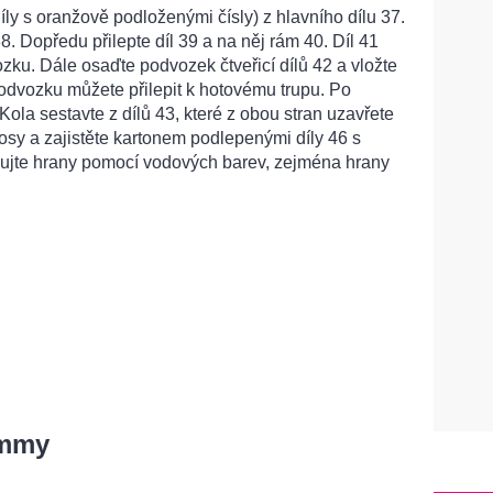
ly s oranžově podloženými čísly) z hlavního dílu 37.
8. Dopředu přilepte díl 39 a na něj rám 40. Díl 41
ozku. Dále osaďte podvozek čtveřicí dílů 42 a vložte
odvozku můžete přilepit k hotovému trupu. Po
Kola sestavte z dílů 43, které z obou stran uzavřete
 osy a zajistěte kartonem podlepenými díly 46 s
šujte hrany pomocí vodových barev, zejména hrany
immy