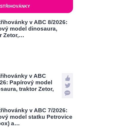
STŘIHOVÁNKY
třihovánky v ABC
026: Papírový model
saura, traktor Zetor,