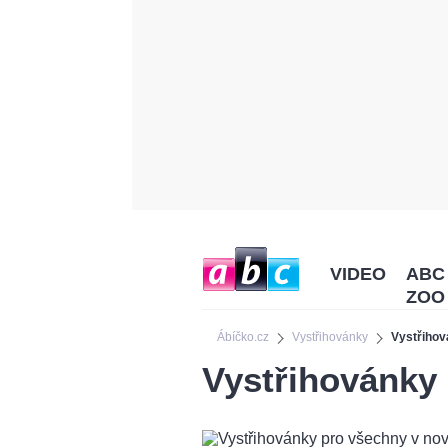
VIDEO
ABC
ZOO
Ábíčko.cz
Vystřihovánky
Vystřiho
Vystřihovánky