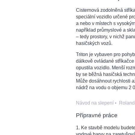
Cisternová zodolněná stří
speciální vozidlo určené p
a nebo v místech s vysok
například průmyslové a skl
– tedy prostory, v nichž pan
hasičských vozů.
Triton je vybaven pro pohy
dálkově ovládané stříkačce
opustila vozidlo. Menší ro
by se běžná hasičská techni
Může dosáhnout rychlosti a
nádrž na vodu o objemu 2 00
Návod na slepení
•
Roland
Přípravné práce
1. Ke stavbě modelu budete p
vodové barvy na zaretušová