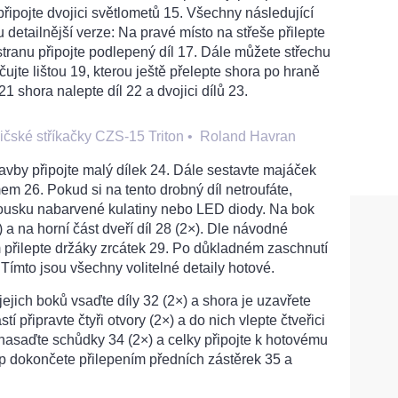
 připojte dvojici světlometů 15. Všechny následující
bu detailnější verze: Na pravé místo na střeše přilepte
í stranu připojte podlepený díl 17. Dále můžete střechu
ačujte lištou 19, kterou ještě přelepte shora po hraně
1 shora nalepte díl 22 a dvojici dílů 23.
ičské stříkačky CZS-15 Triton
•
Roland Havran
tavby připojte malý dílek 24. Dále sestavte majáček
em 26. Pokud si na tento drobný díl netroufáte,
ousku nabarvené kulatiny nebo LED diody. Na bok
) a na horní část dveří díl 28 (2×). Dle návodné
 přilepte držáky zrcátek 29. Po důkladném zaschnutí
. Tímto jsou všechny volitelné detaily hotové.
 jejich boků vsaďte díly 32 (2×) a shora je uzavřete
tí připravte čtyři otvory (2×) a do nich vlepte čtveřici
y nasaďte schůdky 34 (2×) a celky připojte k hotovému
up dokončete přilepením předních zástěrek 35 a