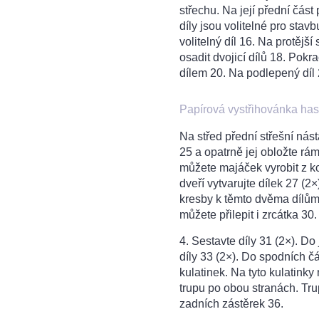
střechu. Na její přední část
díly jsou volitelné pro stav
volitelný díl 16. Na protějš
osadit dvojicí dílů 18. Pokr
dílem 20. Na podlepený díl 2
Papírová vystřihovánka has
Na střed přední střešní nás
25 a opatrně jej obložte rám
můžete majáček vyrobit z k
dveří vytvarujte dílek 27 (2×
kresby k těmto dvěma dílům
můžete přilepit i zrcátka 30
4. Sestavte díly 31 (2×). Do
díly 33 (2×). Do spodních čás
kulatinek. Na tyto kulatink
trupu po obou stranách. Tr
zadních zástěrek 36.