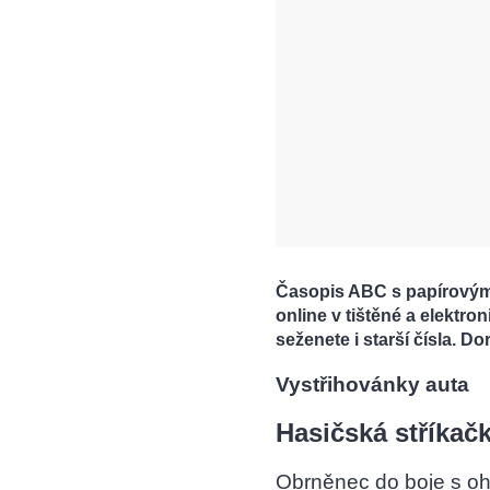
Časopis ABC s papírovými
online v tištěné a elektr
seženete i starší čísla. D
Vystřihovánky auta
Hasičská stříkač
Obrněnec do boje s o