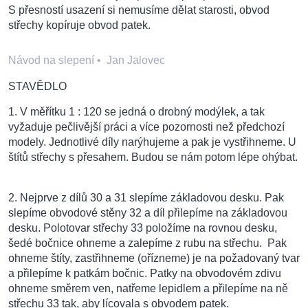
S přesností usazení si nemusíme dělat starosti, obvod
střechy kopíruje obvod patek.
Návod na slepení
•
Jan Jalovec
STAVĚDLO
1. V měřítku 1 : 120 se jedná o drobný modýlek, a tak
vyžaduje pečlivější práci a více pozornosti než předchozí
modely. Jednotlivé díly narýhujeme a pak je vystřihneme. U
štítů střechy s přesahem. Budou se nám potom lépe ohýbat.
2. Nejprve z dílů 30 a 31 slepíme základovou desku. Pak
slepíme obvodové stěny 32 a díl přilepíme na základovou
desku. Polotovar střechy 33 položíme na rovnou desku,
šedé bočnice ohneme a zalepíme z rubu na střechu. Pak
ohneme štíty, zastřihneme (ořízneme) je na požadovaný tvar
a přilepíme k patkám bočnic. Patky na obvodovém zdivu
ohneme směrem ven, natřeme lepidlem a přilepíme na ně
střechu 33 tak, aby lícovala s obvodem patek.