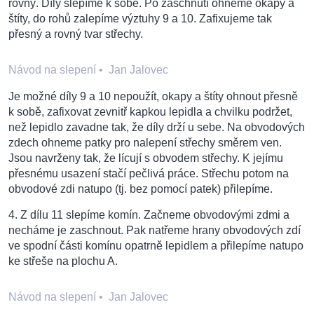
rovný. Díly slepíme k sobě. Po zaschnutí ohneme okapy a
štíty, do rohů zalepíme výztuhy 9 a 10. Zafixujeme tak
přesný a rovný tvar střechy.
Návod na slepení
•
Jan Jalovec
Je možné díly 9 a 10 nepoužít, okapy a štíty ohnout přesně
k sobě, zafixovat zevnitř kapkou lepidla a chvilku podržet,
než lepidlo zavadne tak, že díly drží u sebe. Na obvodových
zdech ohneme patky pro nalepení střechy směrem ven.
Jsou navrženy tak, že lícují s obvodem střechy. K jejímu
přesnému usazení stačí pečlivá práce. Střechu potom na
obvodové zdi natupo (tj. bez pomocí patek) přilepíme.
4. Z dílu 11 slepíme komín. Začneme obvodovými zdmi a
necháme je zaschnout. Pak natřeme hrany obvodových zdí
ve spodní části komínu opatrně lepidlem a přilepíme natupo
ke střeše na plochu A.
Návod na slepení
•
Jan Jalovec