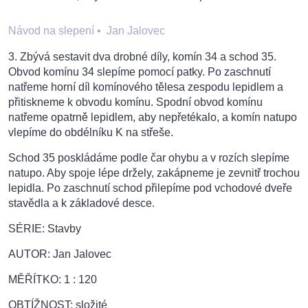
Návod na slepení
•
Jan Jalovec
3. Zbývá sestavit dva drobné díly, komín 34 a schod 35.
Obvod komínu 34 slepíme pomocí patky. Po zaschnutí
natřeme horní díl komínového tělesa zespodu lepidlem a
přitiskneme k obvodu komínu. Spodní obvod komínu
natřeme opatrně lepidlem, aby nepřetékalo, a komín natupo
vlepíme do obdélníku K na střeše.
Schod 35 poskládáme podle čar ohybu a v rozích slepíme
natupo. Aby spoje lépe držely, zakápneme je zevnitř trochou
lepidla. Po zaschnutí schod přilepíme pod vchodové dveře
stavědla a k základové desce.
SÉRIE: Stavby
AUTOR: Jan Jalovec
MĚŘÍTKO: 1 : 120
OBTÍŽNOST: složité