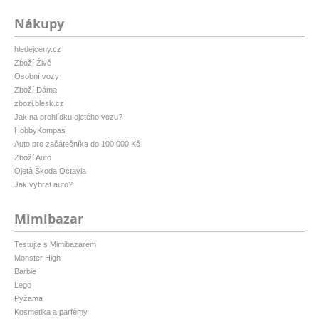
Nákupy
hledejceny.cz
Zboží Živě
Osobní vozy
Zboží Dáma
zbozi.blesk.cz
Jak na prohlídku ojetého vozu?
HobbyKompas
Auto pro začátečníka do 100 000 Kč
Zboží Auto
Ojetá Škoda Octavia
Jak vybrat auto?
Mimibazar
Testujte s Mimibazarem
Monster High
Barbie
Lego
Pyžama
Kosmetika a parfémy