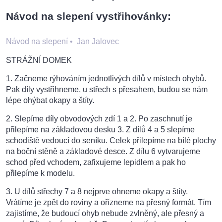
Návod na slepení vystřihovánky:
Návod na slepení
•
Jan Jalovec
STRÁŽNÍ DOMEK
1. Začneme rýhováním jednotlivých dílů v místech ohybů.
Pak díly vystřihneme, u střech s přesahem, budou se nám
lépe ohýbat okapy a štíty.
2. Slepíme díly obvodových zdí 1 a 2. Po zaschnutí je
přilepíme na základovou desku 3. Z dílů 4 a 5 slepíme
schodiště vedoucí do seníku. Celek přilepíme na bílé plochy
na boční stěně a základové desce. Z dílu 6 vytvarujeme
schod před vchodem, zafixujeme lepidlem a pak ho
přilepíme k modelu.
3. U dílů střechy 7 a 8 nejprve ohneme okapy a štíty.
Vrátíme je zpět do roviny a ořízneme na přesný formát. Tím
zajistíme, že budoucí ohyb nebude zvlněný, ale přesný a