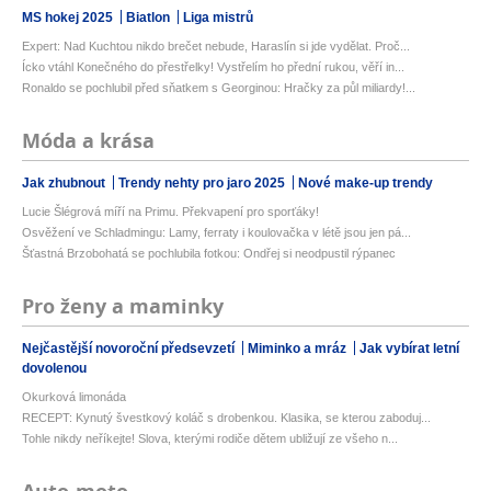
MS hokej 2025
Biatlon
Liga mistrů
Expert: Nad Kuchtou nikdo brečet nebude, Haraslín si jde vydělat. Proč...
Ícko vtáhl Konečného do přestřelky! Vystřelím ho přední rukou, věří in...
Ronaldo se pochlubil před sňatkem s Georginou: Hračky za půl miliardy!...
Móda a krása
Jak zhubnout
Trendy nehty pro jaro 2025
Nové make-up trendy
Lucie Šlégrová míří na Primu. Překvapení pro sporťáky!
Osvěžení ve Schladmingu: Lamy, ferraty i koulovačka v létě jsou jen pá...
Šťastná Brzobohatá se pochlubila fotkou: Ondřej si neodpustil rýpanec
Pro ženy a maminky
Nejčastější novoroční předsevzetí
Miminko a mráz
Jak vybírat letní
dovolenou
Okurková limonáda
RECEPT: Kynutý švestkový koláč s drobenkou. Klasika, se kterou zaboduj...
Tohle nikdy neříkejte! Slova, kterými rodiče dětem ubližují ze všeho n...