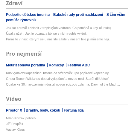
Zdraví
Podpořte dětskou imunitu
Babské rady proti nachlazení
S čím vším
pomůže rýmovník
Jak se zdravě zchladit v tropických vedrech: Co pomáhá a kdy už riskuj...
Úpal a úžeh: Jak je poznat a jak se z nich rychle vyléčit
Parazité v nás: Kterým se u nás líbí a kde v našem těle je můžeme nají...
Pro nejmenší
Mourissonova poradna
Komiksy
Festival ABC
Kdo vynalezl kapesník? Historie od středověku po papírové kapesníky
Ghost Recon Wildlands dostal vylepšení a novou misi. Starší díl Ubisof...
Quake ke 30. narozeninám dostal novou epizodu zdarma. Dawn of the Mach...
Video
Prostor X
Branky, body, kokoti
Fortuna liga
Milan Knížák pohřeb
Jiří Pospíšil
Václav Klaus