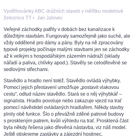
Vystřihovánky ABC drážních staveb v měřítku modelové
železnice TT
•
Jan Jalovec
Veřejné záchodky patřily v dobách bez kanalizace k
důležitým stavbám. Fungovaly samozřejmě jako suché, ale
vždy oddělené pro dámy a pány. Byly na ně zpracovány
typové projekty počínaje malými stavbami jen se záchodky
až k velkým s hospodářským zázemím nádraží (sklady
nářadí a paliva, chlívky apod.). Stavěly se celodřevěné se
sedlovými střechami.
Stavědlo a hradlo není totéž. Stavědlo ovládá výhybky.
Pomocí jejich přestavení umožňuje „postavit vlakovou
cestu“, odtud název stavědlo. Stará se o něj výhybkář –
signalista. Hradlo povoluje nebo zakazuje vjezd na trať
pomocí návěstidel ovládaných hradlařem. Někdy stavby
plnily obě funkce. Šlo o převážně zděné patrové budovy
s proskleným patrem, kvůli výhledu na trať. Prosklená část
byla někdy řešena jako dřevěná nástavba, viz náš model.
Ještě otiskneme zastávky a zájezdní hostinec.