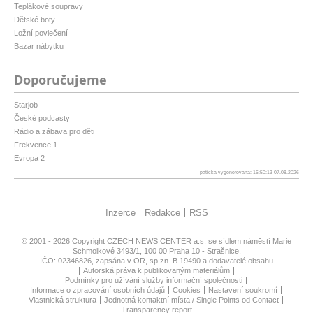
Teplákové soupravy
Dětské boty
Ložní povlečení
Bazar nábytku
Doporučujeme
Starjob
České podcasty
Rádio a zábava pro děti
Frekvence 1
Evropa 2
patička vygenerovaná: 16:50:13 07.08.2026
Inzerce
Redakce
RSS
© 2001 - 2026 Copyright
CZECH NEWS CENTER a.s.
se sídlem náměstí Marie
Schmolkové 3493/1, 100 00 Praha 10 - Strašnice,
IČO: 02346826, zapsána v OR, sp.zn. B 19490 a dodavatelé obsahu
Autorská práva k publikovaným materiálům
Podmínky pro užívání služby informační společnosti
Informace o zpracování osobních údajů
Cookies
Nastavení soukromí
Vlastnická struktura
Jednotná kontaktní místa / Single Points od Contact
Transparency report