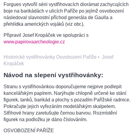
Forgues vytvořil sérii vystřihovacích diorámat zachycujících
boje na barikádách v ulicích Paříže po jejímž osvobození
následoval slavnostní příchod generála de Gaulla a
přehlídka amerických vojáků (viz obr.).
Připravil Josef Kropáček ve spolupráci s
www.papirovaarcheologie.cz
Historické vystřihovánky Osvobození Paříže
•
Josef
Kropáček
Návod na slepení vystřihovánky:
Stranu s vystřihovánkou doporučujeme nejprve podlepit
kancelářským papírem. Narýhujte chlopně určené ke stání
figurek, tanků, barikád a plochy s pozadím Pařížské radnice.
Pokračujte jejich vyřezáním modelářským skalpelem.
Střihové hrany zaretušujte černou barvou. Rozmístění
figurek na podložku je dáno číslováním.
OSVOBOZENÍ PAŘÍŽE