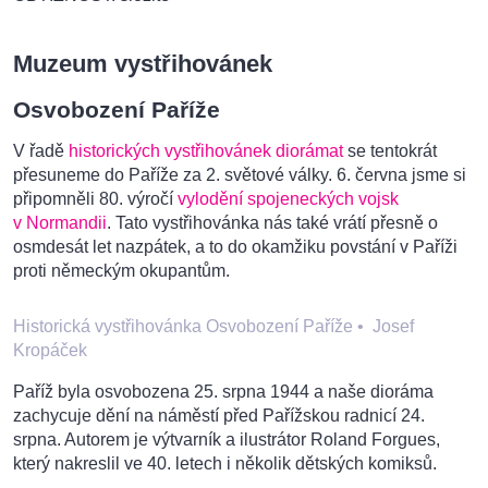
Muzeum vystřihovánek
Osvobození Paříže
V řadě
historických vystřihovánek diorámat
se tentokrát
přesuneme do Paříže za 2. světové války. 6. června jsme si
připomněli 80. výročí
vylodění spojeneckých vojsk
v Normandii
. Tato vystřihovánka nás také vrátí přesně o
osmdesát let nazpátek, a to do okamžiku povstání v Paříži
proti německým okupantům.
Historická vystřihovánka Osvobození Paříže
•
Josef
Kropáček
Paříž byla osvobozena 25. srpna 1944 a naše dioráma
zachycuje dění na náměstí před Pařížskou radnicí 24.
srpna. Autorem je výtvarník a ilustrátor Roland Forgues,
který nakreslil ve 40. letech i několik dětských komiksů.