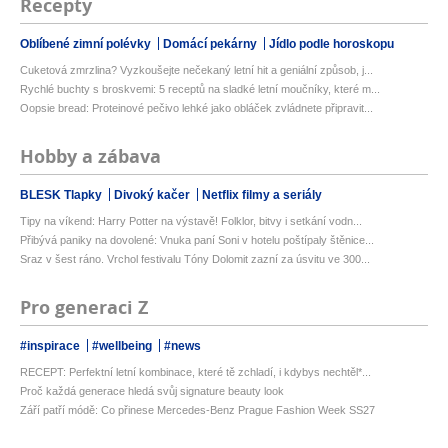
Recepty
Oblíbené zimní polévky
Domácí pekárny
Jídlo podle horoskopu
Cuketová zmrzlina? Vyzkoušejte nečekaný letní hit a geniální způsob, j...
Rychlé buchty s broskvemi: 5 receptů na sladké letní moučníky, které m...
Oopsie bread: Proteinové pečivo lehké jako obláček zvládnete připravit...
Hobby a zábava
BLESK Tlapky
Divoký kačer
Netflix filmy a seriály
Tipy na víkend: Harry Potter na výstavě! Folklor, bitvy i setkání vodn...
Přibývá paniky na dovolené: Vnuka paní Soni v hotelu poštípaly štěnice...
Sraz v šest ráno. Vrchol festivalu Tóny Dolomit zazní za úsvitu ve 300...
Pro generaci Z
#inspirace
#wellbeing
#news
RECEPT: Perfektní letní kombinace, které tě zchladí, i kdybys nechtěl*...
Proč každá generace hledá svůj signature beauty look
Září patří módě: Co přinese Mercedes-Benz Prague Fashion Week SS27