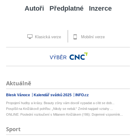
Autoři
Předplatné
Inzerce
Klasická verze
Mobilní verze
VÝBĚR
Aktuálně
Blesk Vánoce
Kalendář svátků 2025
INFO.cz
Propojení hudby a krásy. Beauty zóny vám dovolí vypadat a cítit se dob...
Pospíšil na Knížákově pohřbu: „Nikdy se nebál.“ Zmínil napjaté vztahy ...
ONLINE: Poslední rozloučení s Milanem Knížákem (†86): Dojemné vzpomínk...
Sport