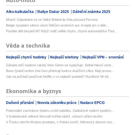
Auto-moto
Alko-kalkulačka
Rallye Dakar 2025
Dálniční známka 2025
Moto3: Odpoledne se ve Velké Británii do čela posunul Perrone
Belgie zpoplatní silnice všem řidičům osobních aut. A nejde jen o dáln...
Poutáte děti bezpečně? Když rodič udělá chybu, chytrá autosedačka Thul...
Věda a technika
Nejlepší chytré hodinky
Nejlepší telefony
Nejlepší VPN – srovnání
Záhada obří exploze rakety New Glenn se vyjasňuje. Selhal hlavní venti...
Bose QuietComfort 2nd Gen přebírají funkce dražších Ultra. Mají prosto...
Jak na počítači používat Netflix v co nejlepší podobě? Rozlišení 4K bě...
Ekonomika a byznys
Daňové přiznání
Novela zákoníku práce
Nadace EPCG
Potenciální zachránce Soleku zrušil nabídku. Zadlužené solární společn...
V bratislavské rafinerii Slovnaft hořela nádrž, výbuch otřásl okolím
V Česku otevřel třicátou prodejnu, v Polsku končí. Německý diskont nez...