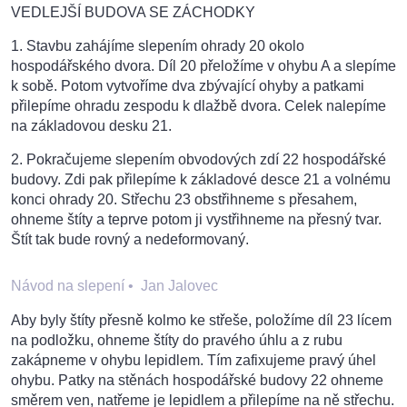
VEDLEJŠÍ BUDOVA SE ZÁCHODKY
1. Stavbu zahájíme slepením ohrady 20 okolo
hospodářského dvora. Díl 20 přeložíme v ohybu A a slepíme
k sobě. Potom vytvoříme dva zbývající ohyby a patkami
přilepíme ohradu zespodu k dlažbě dvora. Celek nalepíme
na základovou desku 21.
2. Pokračujeme slepením obvodových zdí 22 hospodářské
budovy. Zdi pak přilepíme k základové desce 21 a volnému
konci ohrady 20. Střechu 23 obstřihneme s přesahem,
ohneme štíty a teprve potom ji vystřihneme na přesný tvar.
Štít tak bude rovný a nedeformovaný.
Návod na slepení
•
Jan Jalovec
Aby byly štíty přesně kolmo ke střeše, položíme díl 23 lícem
na podložku, ohneme štíty do pravého úhlu a z rubu
zakápneme v ohybu lepidlem. Tím zafixujeme pravý úhel
ohybu. Patky na stěnách hospodářské budovy 22 ohneme
směrem ven, natřeme je lepidlem a přilepíme na ně střechu.