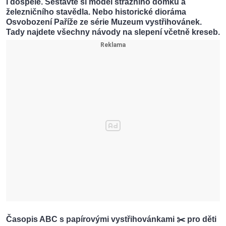
i dospělé. Sestavte si model strážního domku a
železničního stavědla. Nebo historické dioráma
Osvobození Paříže ze série Muzeum vystřihovánek.
Tady najdete všechny návody na slepení včetně kreseb.
Časopis ABC s papírovými vystřihovánkami ✂️ pro děti