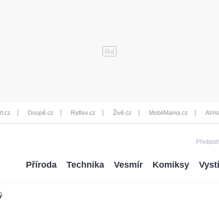
rt.cz
Doupě.cz
Reflex.cz
Živě.cz
MobilMania.cz
AVma
Předplať
Příroda
Technika
Vesmír
Komiksy
Vyst
ý