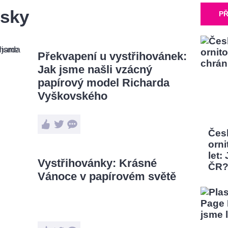
vsky
PŘ
Překvapení u vystřihovánek:
Jak jsme našli vzácný
papírový model Richarda
Vyškovského
Čes
orni
let:
Vystřihovánky: Krásné
ČR
Vánoce v papírovém světě