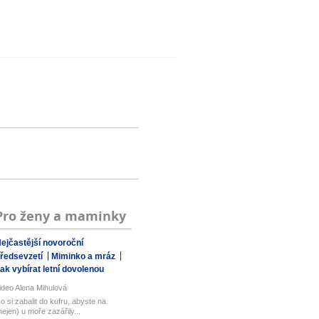
Pro ženy a maminky
ejčastější novoroční
ředsevzetí
Miminko a mráz
ak vybírat letní dovolenou
ideo Alena Mihulová
o si zabalit do kufru, abyste na
nejen) u moře zazářily...