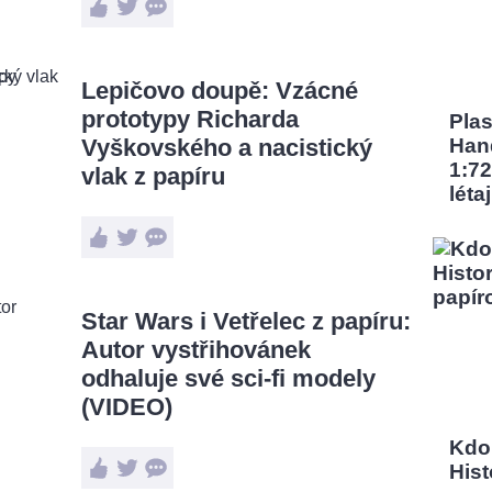
Lepičovo doupě: Vzácné
prototypy Richarda
Pla
Vyškovského a nacistický
Han
1:72
vlak z papíru
léta
Star Wars i Vetřelec z papíru:
Autor vystřihovánek
odhaluje své sci-fi modely
(VIDEO)
Kdo
Hist