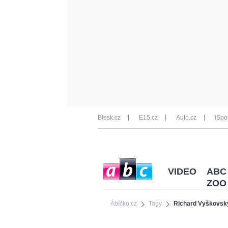
Blesk.cz
E15.cz
Auto.cz
iSpo
VIDEO
ABC
ZOO
Ábíčko.cz
Tagy
Richard Vyškovsk