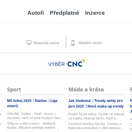
Autoři
Předplatné
Inzerce
Klasická verze
Mobilní verze
VÝBĚR
Sport
Móda a krása
N
MS hokej 2025
Biatlon
Liga
Jak zhubnout
Trendy nehty pro
mistrů
p
jaro 2025
Nové make-up trendy
J
ONLINE: Teplice - Plzeň. Hyský v
a:
Ruské černé vdovy: Rychle se vdávají
ohrožení, udrží se proti rozjetým Sev...
za vojáky, inkasují dávky, když p...
v
Šířily se zvěsti o konci... Nadšený
e:
Cestovní horečka šlechty: Chuďas z
C
Gudas: Měl jsem přehřátý telefon! ...
Klatovska otrokářem v Jižní Americe...
(