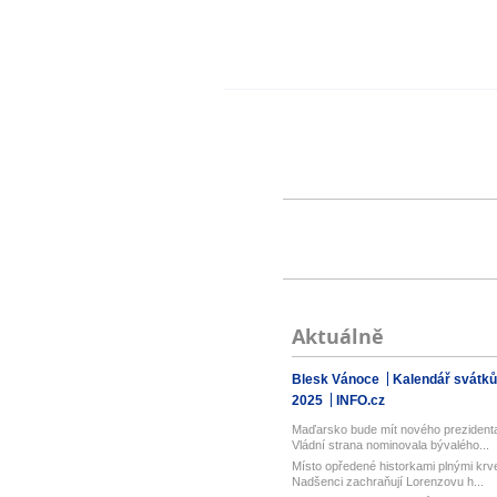
Aktuálně
Blesk Vánoce
Kalendář svátků
2025
INFO.cz
Maďarsko bude mít nového prezident
Vládní strana nominovala bývalého...
Místo opředené historkami plnými krv
Nadšenci zachraňují Lorenzovu h...