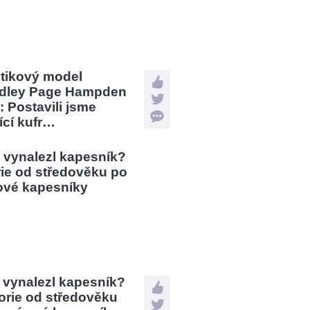
stikový model
dley Page Hampden
: Postavili jsme
jící kufr…
 vynalezl kapesník?
orie od středověku