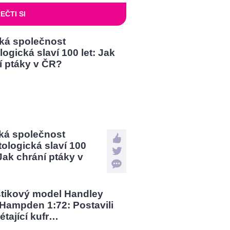
EČTI SI
ká společnost
tologická slaví 100
 Jak chrání ptáky v
?