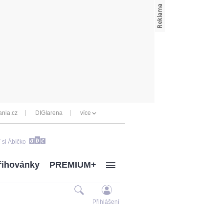
nia.cz
DIGIarena
více
 si Ábíčko
řihovánky
PREMIUM+
Přihlášení