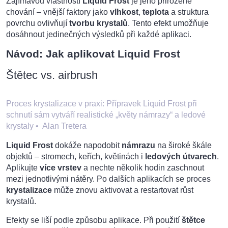
Zajímavou vlastností
Liquid Frost
je jeho přirozené
chování – vnější faktory jako
vlhkost
,
teplota
a struktura
povrchu ovlivňují
tvorbu krystalů
. Tento efekt umožňuje
dosáhnout jedinečných výsledků při každé aplikaci.
Návod: Jak aplikovat Liquid Frost
Štětec vs. airbrush
Proces krystalizace v praxi: Přípravek Liquid Frost při
schnutí sám vytváří realistické „květy námrazy“ a ledové
krystaly
•
Alan Tretera
Liquid Frost
dokáže napodobit
námrazu
na široké škále
objektů – stromech, keřích, květinách i
ledových útvarech
.
Aplikujte
více vrstev
a nechte několik hodin zaschnout
mezi jednotlivými nátěry. Po dalších aplikacích se proces
krystalizace
může znovu aktivovat a restartovat růst
krystalů.
Efekty se liší podle způsobu aplikace. Při použití
štětce