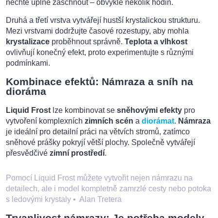
nechte úplně zaschnout – obvykle několik hodin.
Druhá a třetí vrstva vytvářejí hustší krystalickou strukturu.
Mezi vrstvami dodržujte časové rozestupy, aby mohla
krystalizace
proběhnout správně.
Teplota a vlhkost
ovlivňují konečný efekt, proto experimentujte s různými
podmínkami.
Kombinace efektů: Námraza a sníh na
dioráma
Liquid Frost
lze kombinovat se
sněhovými efekty
pro
vytvoření komplexních
zimních scén
a
diorámat
.
Námraza
je ideální pro detailní práci na větvích stromů, zatímco
sněhové prášky pokryjí větší plochy. Společně vytvářejí
přesvědčivé
zimní prostředí
.
Pomocí Liquid Frost můžete vytvořit nejen námrazu na
detailech, ale i model kompletně zamrzlé cesty nebo potoka
s ledovými krystaly
•
Alan Tretera
Trvanlivost námrazy: Je potřeba modely