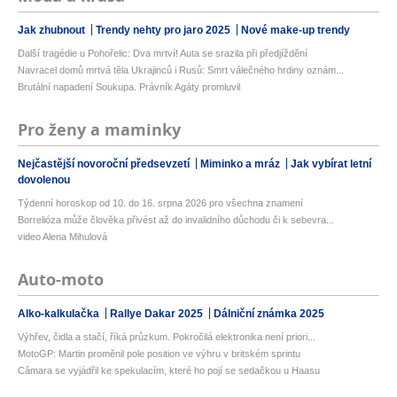
Jak zhubnout
Trendy nehty pro jaro 2025
Nové make-up trendy
Další tragédie u Pohořelic: Dva mrtví! Auta se srazila při předjíždění
Navracel domů mrtvá těla Ukrajinců i Rusů: Smrt válečného hrdiny oznám...
Brutální napadení Soukupa. Právník Agáty promluvil
Pro ženy a maminky
Nejčastější novoroční předsevzetí
Miminko a mráz
Jak vybírat letní
dovolenou
Týdenní horoskop od 10. do 16. srpna 2026 pro všechna znamení
Borrelióza může člověka přivést až do invalidního důchodu či k sebevra...
video Alena Mihulová
Auto-moto
Alko-kalkulačka
Rallye Dakar 2025
Dálniční známka 2025
Výhřev, čidla a stačí, říká průzkum. Pokročilá elektronika není priori...
MotoGP: Martin proměnil pole position ve výhru v britském sprintu
Câmara se vyjádřil ke spekulacím, které ho pojí se sedačkou u Haasu