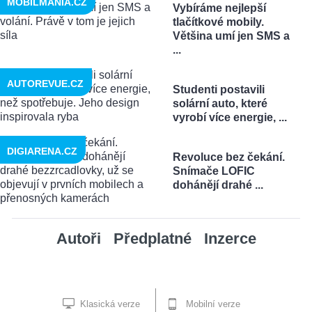
MOBILMANIA.CZ
Vybíráme nejlepší
tlačítkové mobily.
Většina umí jen SMS a
...
AUTOREVUE.CZ
Studenti postavili
solární auto, které
vyrobí více energie, ...
DIGIARENA.CZ
Revoluce bez čekání.
Snímače LOFIC
dohánějí drahé ...
Autoři
Předplatné
Inzerce
Klasická verze
Mobilní verze