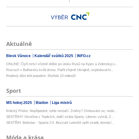
VÝBĚR
Aktuálně
Blesk Vánoce
Kalendář svátků 2025
INFO.cz
ONLINE: Čtyři mrtví včetně dítěte po útoku Rusů na Kyjev a Zelenskyj v...
Rozruch v Bulharsku kvůli dronu: Patřil zřejmě Ukrajině, explodoval ki...
Rodinný dům lehl popelem: Shořelo 10 milionů!
Sport
MS hokej 2025
Biatlon
Liga mistrů
Kritický Priske: Nepřijatelné, tohle nestačí. Změny? Omlouvám se, nedo...
SESTŘIHY: Divočina v Teplicích, další ztráta Sparty. Liberec vyhrál, Z...
SESTŘIH: Boleslav - Sparta 2:0. Bezzubí Letenští opět ztratili, domácí...
Móda a krása