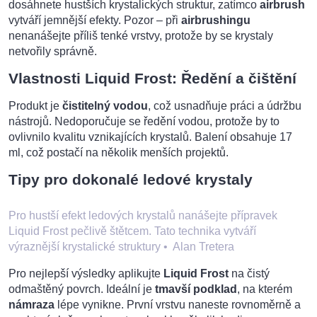
dosáhnete hustších krystalických struktur, zatímco
airbrush
vytváří jemnější efekty. Pozor – při
airbrushingu
nenanášejte příliš tenké vrstvy, protože by se krystaly
netvořily správně.
Vlastnosti Liquid Frost: Ředění a čištění
Produkt je
čistitelný vodou
, což usnadňuje práci a údržbu
nástrojů. Nedoporučuje se ředění vodou, protože by to
ovlivnilo kvalitu vznikajících krystalů. Balení obsahuje 17
ml, což postačí na několik menších projektů.
Tipy pro dokonalé ledové krystaly
Pro hustší efekt ledových krystalů nanášejte přípravek
Liquid Frost pečlivě štětcem. Tato technika vytváří
výraznější krystalické struktury
•
Alan Tretera
Pro nejlepší výsledky aplikujte
Liquid Frost
na čistý
odmaštěný povrch. Ideální je
tmavší podklad
, na kterém
námraza
lépe vynikne. První vrstvu naneste rovnoměrně a