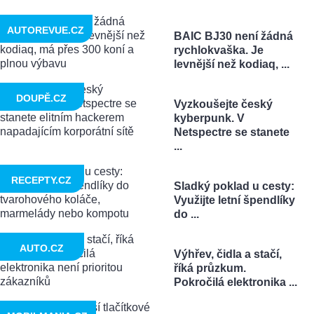
AUTOREVUE.CZ
BAIC BJ30 není žádná
rychlokvaška. Je
levnější než kodiaq, ...
DOUPĚ.CZ
Vyzkoušejte český
kyberpunk. V
Netspectre se stanete
...
RECEPTY.CZ
Sladký poklad u cesty:
Využijte letní špendlíky
do ...
AUTO.CZ
Výhřev, čidla a stačí,
říká průzkum.
Pokročilá elektronika ...