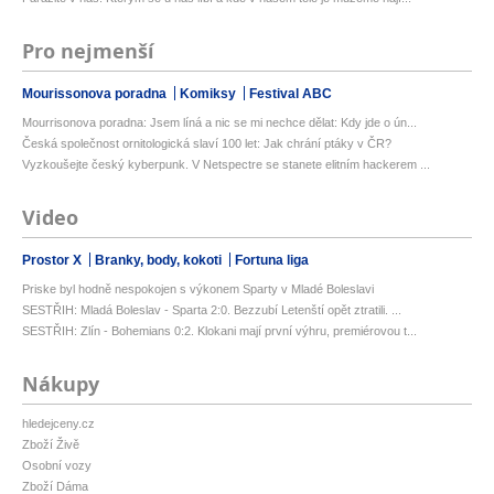
Pro nejmenší
Mourissonova poradna
Komiksy
Festival ABC
Mourrisonova poradna: Jsem líná a nic se mi nechce dělat: Kdy jde o ún...
Česká společnost ornitologická slaví 100 let: Jak chrání ptáky v ČR?
Vyzkoušejte český kyberpunk. V Netspectre se stanete elitním hackerem ...
Video
Prostor X
Branky, body, kokoti
Fortuna liga
Priske byl hodně nespokojen s výkonem Sparty v Mladé Boleslavi
SESTŘIH: Mladá Boleslav - Sparta 2:0. Bezzubí Letenští opět ztratili. ...
SESTŘIH: Zlín - Bohemians 0:2. Klokani mají první výhru, premiérovou t...
Nákupy
hledejceny.cz
Zboží Živě
Osobní vozy
Zboží Dáma