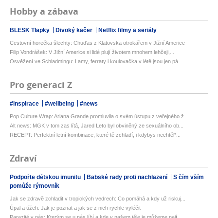
Hobby a zábava
BLESK Tlapky
Divoký kačer
Netflix filmy a seriály
Cestovní horečka šlechty: Chuďas z Klatovska otrokářem v Jižní Americe
Filip Vondrášek: V Jižní Americe si lidé plují životem mnohem lehčeji,...
Osvěžení ve Schladmingu: Lamy, ferraty i koulovačka v létě jsou jen pá...
Pro generaci Z
#inspirace
#wellbeing
#news
Pop Culture Wrap: Ariana Grande promluvila o svém ústupu z veřejného ž...
Alt news: MGK v tom zas lítá, Jared Leto byl obviněný ze sexuálního ob...
RECEPT: Perfektní letní kombinace, které tě zchladí, i kdybys nechtěl*...
Zdraví
Podpořte dětskou imunitu
Babské rady proti nachlazení
S čím vším
pomůže rýmovník
Jak se zdravě zchladit v tropických vedrech: Co pomáhá a kdy už riskuj...
Úpal a úžeh: Jak je poznat a jak se z nich rychle vyléčit
Parazité v nás: Kterým se u nás líbí a kde v našem těle je můžeme nají...