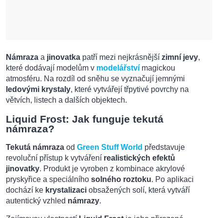
Námraza
a
jinovatka
patří mezi nejkrásnější
zimní jevy
,
které dodávají modelům v
modelářství
magickou
atmosféru. Na rozdíl od sněhu se vyznačují jemnými
ledovými krystaly
, které vytvářejí třpytivé povrchy na
větvích, listech a dalších objektech.
Liquid Frost: Jak funguje tekutá
námraza?
Tekutá námraza
od
Green Stuff World
představuje
revoluční přístup k vytváření
realistických efektů
jinovatky
. Produkt je vyroben z kombinace akrylové
pryskyřice a speciálního
solného roztoku
. Po aplikaci
dochází ke
krystalizaci
obsažených solí, která vytváří
autentický vzhled
námrazy
.