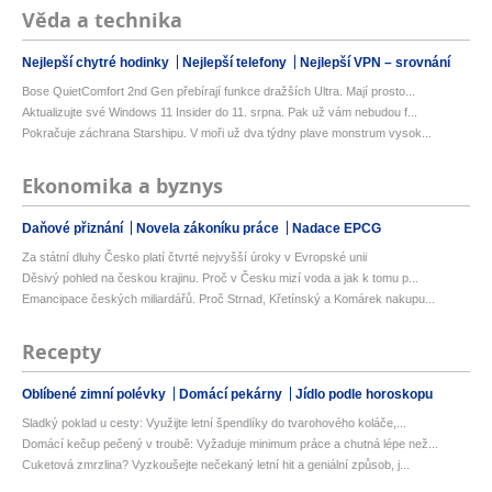
Věda a technika
Nejlepší chytré hodinky
Nejlepší telefony
Nejlepší VPN – srovnání
Bose QuietComfort 2nd Gen přebírají funkce dražších Ultra. Mají prosto...
Aktualizujte své Windows 11 Insider do 11. srpna. Pak už vám nebudou f...
Pokračuje záchrana Starshipu. V moři už dva týdny plave monstrum vysok...
Ekonomika a byznys
Daňové přiznání
Novela zákoníku práce
Nadace EPCG
Za státní dluhy Česko platí čtvrté nejvyšší úroky v Evropské unii
Děsivý pohled na českou krajinu. Proč v Česku mizí voda a jak k tomu p...
Emancipace českých miliardářů. Proč Strnad, Křetínský a Komárek nakupu...
Recepty
Oblíbené zimní polévky
Domácí pekárny
Jídlo podle horoskopu
Sladký poklad u cesty: Využijte letní špendlíky do tvarohového koláče,...
Domácí kečup pečený v troubě: Vyžaduje minimum práce a chutná lépe než...
Cuketová zmrzlina? Vyzkoušejte nečekaný letní hit a geniální způsob, j...