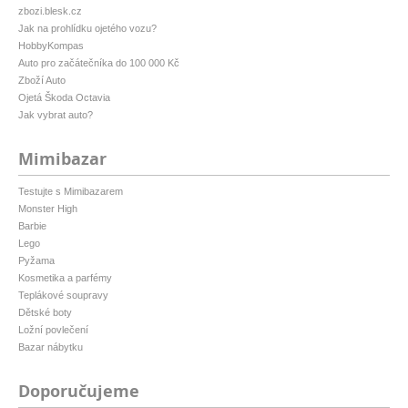
zbozi.blesk.cz
Jak na prohlídku ojetého vozu?
HobbyKompas
Auto pro začátečníka do 100 000 Kč
Zboží Auto
Ojetá Škoda Octavia
Jak vybrat auto?
Mimibazar
Testujte s Mimibazarem
Monster High
Barbie
Lego
Pyžama
Kosmetika a parfémy
Teplákové soupravy
Dětské boty
Ložní povlečení
Bazar nábytku
Doporučujeme