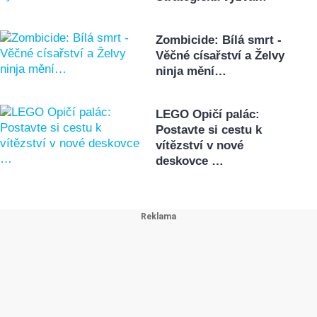
Zombicide: Bílá smrt -
Věčné císařství a Želvy
ninja mění…
LEGO Opičí palác:
Postavte si cestu k
vítězství v nové
deskovce …