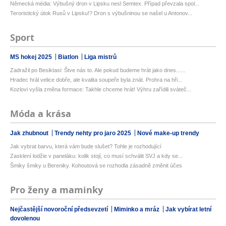
Německá média: Výbušný dron v Lipsku nesl Semtex. Případ převzala spol...
Teroristický útok Rusů v Lipsku!? Dron s výbušninou se našel u Antonov...
Sport
MS hokej 2025
Biatlon
Liga mistrů
Zadražil po Besiktasi: Štve nás to. Ale pokud budeme hrát jako dnes......
Hradec hrál velice dobře, ale kvalita soupeře byla znát. Prohra na hři...
Kozlovi vyšla změna formace: Takhle chceme hrát! Výhru zařídili sváteč...
Móda a krása
Jak zhubnout
Trendy nehty pro jaro 2025
Nové make-up trendy
Jak vybrat barvu, která vám bude slušet? Tohle je rozhodující
Zasklení lodžie v paneláku: kolik stojí, co musí schválit SVJ a kdy se...
Šmiky šmiky u Bereniky. Kohoutová se rozhodla zásadně změnit účes
Pro ženy a maminky
Nejčastější novoroční předsevzetí
Miminko a mráz
Jak vybírat letní
dovolenou