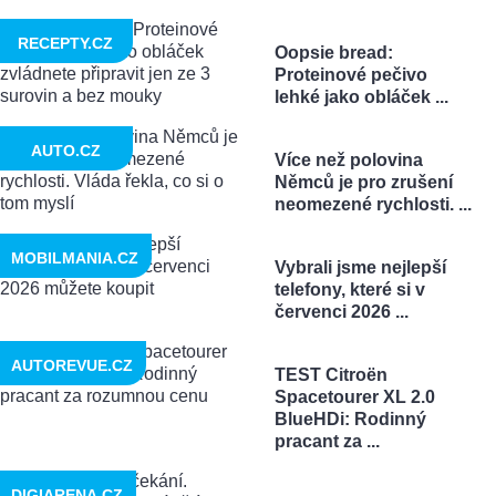
RECEPTY.CZ
Oopsie bread:
Proteinové pečivo
lehké jako obláček ...
AUTO.CZ
Více než polovina
Němců je pro zrušení
neomezené rychlosti. ...
MOBILMANIA.CZ
Vybrali jsme nejlepší
telefony, které si v
červenci 2026 ...
AUTOREVUE.CZ
TEST Citroën
Spacetourer XL 2.0
BlueHDi: Rodinný
pracant za ...
DIGIARENA.CZ