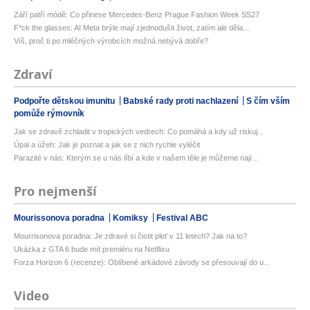
Září patří módě: Co přinese Mercedes-Benz Prague Fashion Week SS27
F*ck the glasses: AI Meta brýle mají zjednodušit život, zatím ale děla...
Víš, proč ti po mléčných výrobcích možná nebývá dobře?
Zdraví
Podpořte dětskou imunitu
Babské rady proti nachlazení
S čím vším
pomůže rýmovník
Jak se zdravě zchladit v tropických vedrech: Co pomáhá a kdy už riskuj...
Úpal a úžeh: Jak je poznat a jak se z nich rychle vyléčit
Parazité v nás: Kterým se u nás líbí a kde v našem těle je můžeme nají...
Pro nejmenší
Mourissonova poradna
Komiksy
Festival ABC
Mourrisonova poradna: Je zdravé si čistit pleť v 11 letech? Jak na to?
Ukázka z GTA 6 bude mít premiéru na Netflixu
Forza Horizon 6 (recenze): Oblíbené arkádové závody se přesouvají do u...
Video