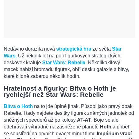
Nedávno dorazila nová
strategická hra
ze světa
Star
Wars
.
Už několik let na poli figurkových strategických
deskovek kraluje
Star Wars: Rebelie
. Několikakilový
macek nabízí hromadu figurek, obří desku galaxie a bitvy,
které klidně zaberou několik hodin.
Hratelnost a figurky: Bitva o Hoth je
rychlejší než Star Wars: Rebelie
Bitva o Hoth
na to jde úplně jinak. Působí jako pravý opak
Rebelie. I tady najdete desítky figurek známých jednotek od
sněžných speederů až po kolosy
AT-AT
. Boje se ale
odehrávají výhradně na zasněžené planetě
Hoth
a příběh
se soustředí na prvních dvacet minut filmu
Impérium vrací