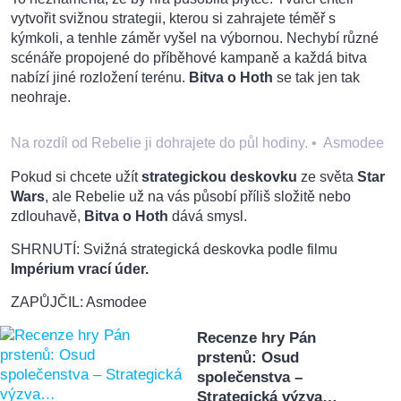
vytvořit svižnou strategii, kterou si zahrajete téměř s
kýmkoli, a tenhle záměr vyšel na výbornou. Nechybí různé
scénáře propojené do příběhové kampaně a každá bitva
nabízí jiné rozložení terénu.
Bitva o Hoth
se tak jen tak
neohraje.
Na rozdíl od Rebelie ji dohrajete do půl hodiny.
•
Asmodee
Pokud si chcete užít
strategickou deskovku
ze světa
Star
Wars
, ale Rebelie už na vás působí příliš složitě nebo
zdlouhavě,
Bitva o Hoth
dává smysl.
SHRNUTÍ: Svižná strategická deskovka podle filmu
Impérium vrací úder.
ZAPŮJČIL: Asmodee
Recenze hry Pán
prstenů: Osud
společenstva –
Strategická výzva…