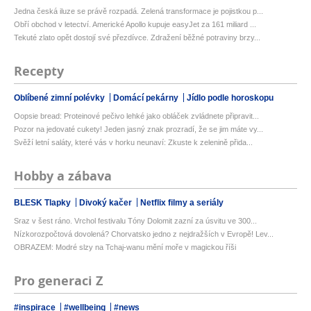
Jedna česká iluze se právě rozpadá. Zelená transformace je pojistkou p...
Obří obchod v letectví. Americké Apollo kupuje easyJet za 161 miliard ...
Tekuté zlato opět dostojí své přezdívce. Zdražení běžné potraviny brzy...
Recepty
Oblíbené zimní polévky
Domácí pekárny
Jídlo podle horoskopu
Oopsie bread: Proteinové pečivo lehké jako obláček zvládnete připravit...
Pozor na jedovaté cukety! Jeden jasný znak prozradí, že se jim máte vy...
Svěží letní saláty, které vás v horku neunaví: Zkuste k zelenině přida...
Hobby a zábava
BLESK Tlapky
Divoký kačer
Netflix filmy a seriály
Sraz v šest ráno. Vrchol festivalu Tóny Dolomit zazní za úsvitu ve 300...
Nízkorozpočtová dovolená? Chorvatsko jedno z nejdražších v Evropě! Lev...
OBRAZEM: Modré slzy na Tchaj-wanu mění moře v magickou říši
Pro generaci Z
#inspirace
#wellbeing
#news