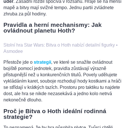
úder
. Zásadní rozdíl spočívá v rozsahu. Hraje se na menší
mapě a bitvy mají svižné tempo. Jednu partii zvládnete
zhruba za půl hodiny.
Pravidla a herní mechanismy: Jak
ovládnout planetu Hoth?
Stolní hra Star Wars: Bitva o Hoth nabízí detailní figurky
•
Asmodee
Přestože jde o
strategii
, ve které se snažíte ovládnout
bojiště pomocí jednotek, pravidla zůstávají výrazně
přístupnější než u konkurenčních titulů. Povely udělujete
vykládáním karet, souboje rozhodují hody kostkami a hráči
se střídají v krátkých tazích. Prostoru pro taktiku tu najdete
dost, ale hra se nikde nezasekává a jedno kolo netrvá
nekonečně dlouho.
Proč je Bitva o Hoth ideální rodinná
strategie?
To neznamená, že by hra působila plytce. Tvůrci chtěli