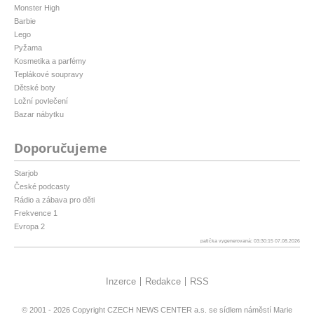
Monster High
Barbie
Lego
Pyžama
Kosmetika a parfémy
Teplákové soupravy
Dětské boty
Ložní povlečení
Bazar nábytku
Doporučujeme
Starjob
České podcasty
Rádio a zábava pro děti
Frekvence 1
Evropa 2
patička vygenerovaná: 03:30:15 07.08.2026
Inzerce
Redakce
RSS
© 2001 - 2026 Copyright
CZECH NEWS CENTER a.s.
se sídlem náměstí Marie