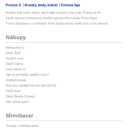
Prostor X
Branky, body, kokoti
Fortuna liga
Hradec hrál velice dobře, ale kvalita soupeře byla znát. Prohra na hři...
Závěr tiskové konference nového sportovního kanálu Prima Sport
Tvůrci StarDance o změnách: Proč budou porotci opět čtyři a čím přesvě...
Nákupy
hledejceny.cz
Zboží Živě
Osobní vozy
Zboží Dáma
zbozi.blesk.cz
Jak na prohlídku ojetého vozu?
HobbyKompas
Auto pro začátečníka do 100 000 Kč
Zboží Auto
Ojetá Škoda Octavia
Jak vybrat auto?
Mimibazar
Testujte s Mimibazarem