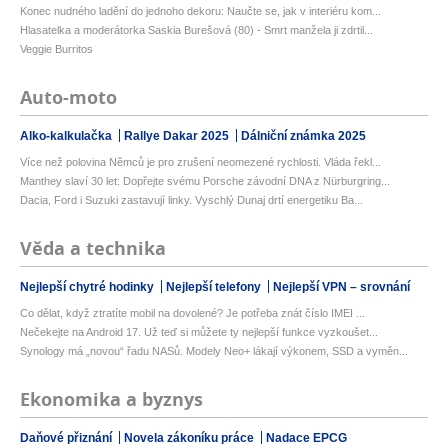
Konec nudného ladění do jednoho dekoru: Naučte se, jak v interiéru kom...
Hlasatelka a moderátorka Saskia Burešová (80) - Smrt manžela ji zdrtil...
Veggie Burritos
Auto-moto
Alko-kalkulačka
Rallye Dakar 2025
Dálniční známka 2025
Více než polovina Němců je pro zrušení neomezené rychlosti. Vláda řekl...
Manthey slaví 30 let: Dopřejte svému Porsche závodní DNA z Nürburgring...
Dacia, Ford i Suzuki zastavují linky. Vyschlý Dunaj drtí energetiku Ba...
Věda a technika
Nejlepší chytré hodinky
Nejlepší telefony
Nejlepší VPN – srovnání
Co dělat, když ztratíte mobil na dovolené? Je potřeba znát číslo IMEI ...
Nečekejte na Android 17. Už teď si můžete ty nejlepší funkce vyzkoušet...
Synology má „novou“ řadu NASů. Modely Neo+ lákají výkonem, SSD a vyměn...
Ekonomika a byznys
Daňové přiznání
Novela zákoníku práce
Nadace EPCG