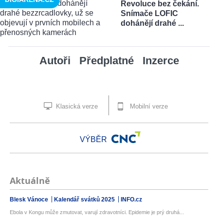
Revoluce bez čekání.
Snímače LOFIC
dohánějí drahé ...
Autoři
Předplatné
Inzerce
Klasická verze
Mobilní verze
VÝBĚR
Aktuálně
Blesk Vánoce
Kalendář svátků 2025
INFO.cz
Ebola v Kongu může zmutovat, varují zdravotníci. Epidemie je prý druhá...