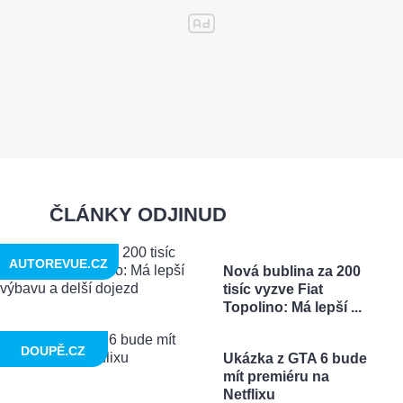
ČLÁNKY ODJINUD
AUTOREVUE.CZ
Nová bublina za 200
tisíc vyzve Fiat
Topolino: Má lepší ...
DOUPĚ.CZ
Ukázka z GTA 6 bude
mít premiéru na
Netflixu