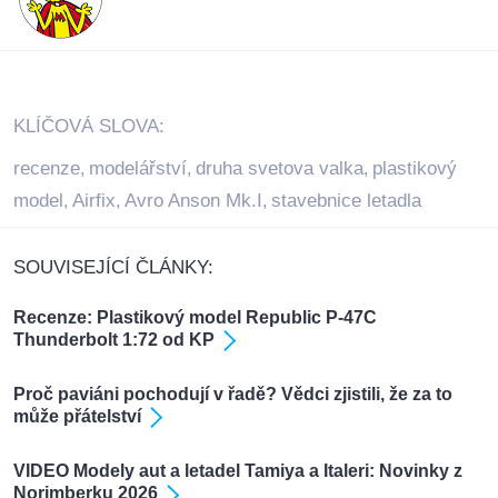
KLÍČOVÁ SLOVA:
recenze
modelářství
druha svetova valka
plastikový
,
,
,
model
Airfix
Avro Anson Mk.I
stavebnice letadla
,
,
,
SOUVISEJÍCÍ ČLÁNKY:
Recenze: Plastikový model Republic P-47C
Thunderbolt 1:72 od KP
Proč paviáni pochodují v řadě? Vědci zjistili, že za to
může přátelství
VIDEO Modely aut a letadel Tamiya a Italeri: Novinky z
Norimberku 2026