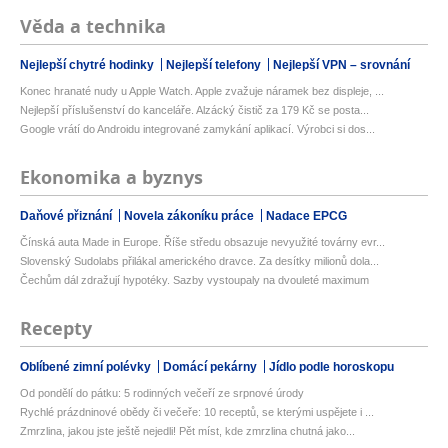
Věda a technika
Nejlepší chytré hodinky
Nejlepší telefony
Nejlepší VPN – srovnání
Konec hranaté nudy u Apple Watch. Apple zvažuje náramek bez displeje, ...
Nejlepší příslušenství do kanceláře. Alzácký čistič za 179 Kč se posta...
Google vrátí do Androidu integrované zamykání aplikací. Výrobci si dos...
Ekonomika a byznys
Daňové přiznání
Novela zákoníku práce
Nadace EPCG
Čínská auta Made in Europe. Říše středu obsazuje nevyužité továrny evr...
Slovenský Sudolabs přilákal amerického dravce. Za desítky milionů dola...
Čechům dál zdražují hypotéky. Sazby vystoupaly na dvouleté maximum
Recepty
Oblíbené zimní polévky
Domácí pekárny
Jídlo podle horoskopu
Od pondělí do pátku: 5 rodinných večeří ze srpnové úrody
Rychlé prázdninové obědy či večeře: 10 receptů, se kterými uspějete i ...
Zmrzlina, jakou jste ještě nejedli! Pět míst, kde zmrzlina chutná jako...