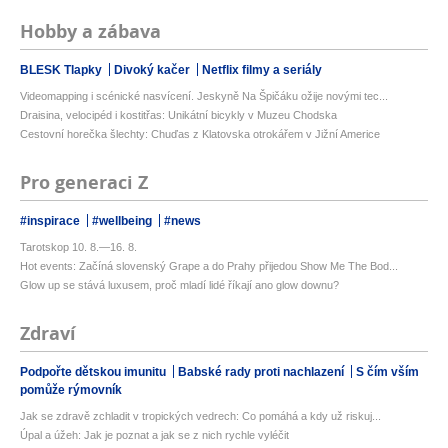
Hobby a zábava
BLESK Tlapky
Divoký kačer
Netflix filmy a seriály
Videomapping i scénické nasvícení. Jeskyně Na Špičáku ožije novými tec...
Draisina, velocipéd i kostitřas: Unikátní bicykly v Muzeu Chodska
Cestovní horečka šlechty: Chuďas z Klatovska otrokářem v Jižní Americe
Pro generaci Z
#inspirace
#wellbeing
#news
Tarotskop 10. 8.—16. 8.
Hot events: Začíná slovenský Grape a do Prahy přijedou Show Me The Bod...
Glow up se stává luxusem, proč mladí lidé říkají ano glow downu?
Zdraví
Podpořte dětskou imunitu
Babské rady proti nachlazení
S čím vším
pomůže rýmovník
Jak se zdravě zchladit v tropických vedrech: Co pomáhá a kdy už riskuj...
Úpal a úžeh: Jak je poznat a jak se z nich rychle vyléčit