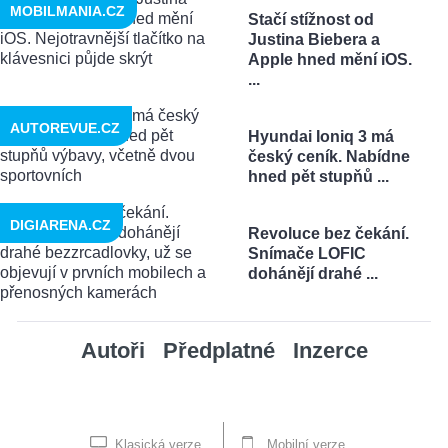
MOBILMANIA.CZ
Stačí stížnost od
Justina Biebera a
Apple hned mění iOS.
...
AUTOREVUE.CZ
Hyundai Ioniq 3 má
český ceník. Nabídne
hned pět stupňů ...
DIGIARENA.CZ
Revoluce bez čekání.
Snímače LOFIC
dohánějí drahé ...
Autoři
Předplatné
Inzerce
Klasická verze
Mobilní verze