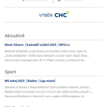
VÝBĚR
Aktuálně
Blesk Vánoce
Kalendář svátků 2025
INFO.cz
Motorkář předjížděl, srazil seniora na přechodu: Jeden mrtvý, jeden tě...
„Zcela nepřijatelné.“ Umělci tepou Klempíře za nový návrh. Babiš: Budu...
Návrat tropů s teplotami přes 36 °C! Přijdou i bouřky a ochlazení! Sle...
Sport
MS hokej 2025
Biatlon
Liga mistrů
Náhrada za Macka v Mladé Boleslavi? Opora Vlašimi to nebude, přichází ...
Blamáž české osmnáctky a co se s ní musí stát. Velká zkouška, pranýř n...
Slavia proti Pardubicím: historický start, uragán a těžká adaptace. Al...