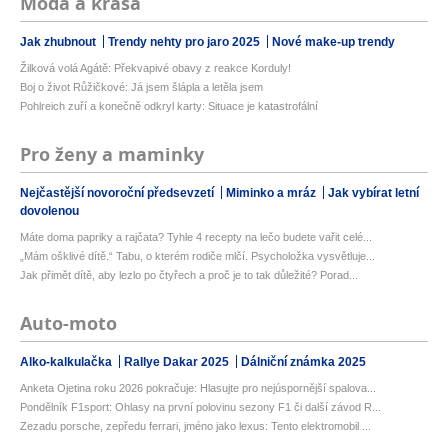
Móda a krása
Jak zhubnout
Trendy nehty pro jaro 2025
Nové make-up trendy
Žilková volá Agátě: Překvapivé obavy z reakce Korduly!
Boj o život Růžičkové: Já jsem šlápla a letěla jsem
Pohlreich zuří a konečně odkryl karty: Situace je katastrofální
Pro ženy a maminky
Nejčastější novoroční předsevzetí
Miminko a mráz
Jak vybírat letní
dovolenou
Máte doma papriky a rajčata? Tyhle 4 recepty na lečo budete vařit celé...
„Mám ošklivé dítě.“ Tabu, o kterém rodiče mlčí. Psycholožka vysvětluje...
Jak přimět dítě, aby lezlo po čtyřech a proč je to tak důležité? Porad...
Auto-moto
Alko-kalkulačka
Rallye Dakar 2025
Dálniční známka 2025
Anketa Ojetina roku 2026 pokračuje: Hlasujte pro nejúspornější spalova...
Pondělník F1sport: Ohlasy na první polovinu sezony F1 či další závod R...
Zezadu porsche, zepředu ferrari, jméno jako lexus: Tento elektromobil ...