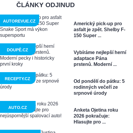
ČLÁNKY ODJINUD
AUTOREVUE.CZ
Americký pick-up pro
asfalt je zpět. Shelby F-
150 Super ...
DOUPĚ.CZ
Vybíráme nejlepší herní
adaptace Pána
prstenů. Moderní ...
RECEPTY.CZ
Od pondělí do pátku: 5
rodinných večeří ze
srpnové úrody
AUTO.CZ
Anketa Ojetina roku
2026 pokračuje:
Hlasujte pro ...