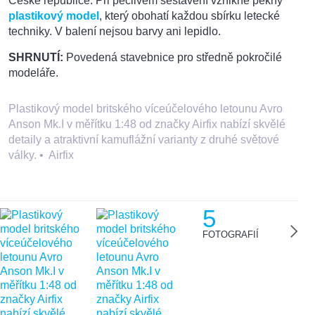
České republice. Při pečlivém sestavení vznikne pěkný
plastikový model
, který obohatí každou sbírku letecké
techniky. V balení nejsou barvy ani lepidlo.
SHRNUTÍ:
Povedená stavebnice pro středně pokročilé
modeláře.
Plastikový model britského víceúčelového letounu Avro
Anson Mk.I v měřítku 1:48 od značky Airfix nabízí skvělé
detaily a atraktivní kamuflážní varianty z druhé světové
války.
•
Airfix
5
FOTOGRAFIÍ