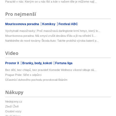
Parazité v nás: Kterým se u nás líbí a kde v našem těle je můžeme nají...
Pro nejmenší
Mourissonova poradna
Komiksy
Festival ABC
Vychytralé masožravky: Proč masožravá darlingtonie krmí hmyz, který lo...
Mourrisonova poradna: Má smysl zrušit devátou třídu a jít na střední š...
Nahlédněte do nové továrny Škoda Auto: Takhle probíhá výroba baterií p...
Video
Prostor X
Branky, body, kokoti
Fortuna liga
Bez dětí, bez chlapů, bez pravidel! Komedie Wellness víkend slibuje dá...
Prague Pride: Střet s odpůrci
Účastnící duhového pochodu provokovali líbáním
Nákupy
hledejceny.cz
Zboží Živě
Osobní vozy