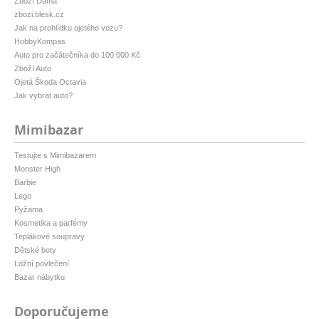
Zboží Dáma
zbozi.blesk.cz
Jak na prohlídku ojetého vozu?
HobbyKompas
Auto pro začátečníka do 100 000 Kč
Zboží Auto
Ojetá Škoda Octavia
Jak vybrat auto?
Mimibazar
Testujte s Mimibazarem
Monster High
Barbie
Lego
Pyžama
Kosmetika a parfémy
Teplákové soupravy
Dětské boty
Ložní povlečení
Bazar nábytku
Doporučujeme