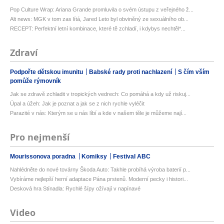
Pop Culture Wrap: Ariana Grande promluvila o svém ústupu z veřejného ž...
Alt news: MGK v tom zas lítá, Jared Leto byl obviněný ze sexuálního ob...
RECEPT: Perfektní letní kombinace, které tě zchladí, i kdybys nechtěl*...
Zdraví
Podpořte dětskou imunitu
Babské rady proti nachlazení
S čím vším
pomůže rýmovník
Jak se zdravě zchladit v tropických vedrech: Co pomáhá a kdy už riskuj...
Úpal a úžeh: Jak je poznat a jak se z nich rychle vyléčit
Parazité v nás: Kterým se u nás líbí a kde v našem těle je můžeme nají...
Pro nejmenší
Mourissonova poradna
Komiksy
Festival ABC
Nahlédněte do nové továrny Škoda Auto: Takhle probíhá výroba baterií p...
Vybíráme nejlepší herní adaptace Pána prstenů. Moderní pecky i histori...
Desková hra Stínadla: Rychlé šípy ožívají v napínavé
Video