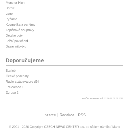
Monster High
Barbie
Lego
Pyžama
Kosmetika a parfémy
Teplákové soupravy
Dětské boty
Ložní povlečení
Bazar nábytku
Doporučujeme
Starjob
České podcasty
Rádio a zábava pro děti
Frekvence 1
Evropa 2
patička vygenerovaná: 12:10:12 09.08.2026
Inzerce
Redakce
RSS
© 2001 - 2026 Copyright
CZECH NEWS CENTER a.s.
se sídlem náměstí Marie