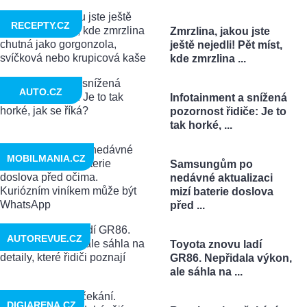
RECEPTY.CZ
Zmrzlina, jakou jste
ještě nejedli! Pět míst,
kde zmrzlina ...
AUTO.CZ
Infotainment a snížená
pozornost řidiče: Je to
tak horké, ...
MOBILMANIA.CZ
Samsungům po
nedávné aktualizaci
mizí baterie doslova
před ...
AUTOREVUE.CZ
Toyota znovu ladí
GR86. Nepřidala výkon,
ale sáhla na ...
DIGIARENA.CZ