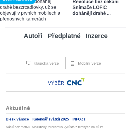
Revoluce bez čekání.
Snímače LOFIC
dohánějí drahé ...
Autoři
Předplatné
Inzerce
Klasická verze
Mobilní verze
VÝBĚR
Aktuálně
Blesk Vánoce
Kalendář svátků 2025
INFO.cz
Násilí bez motivu. Nihilistický terorismus vyrůstá z temných koutů int...