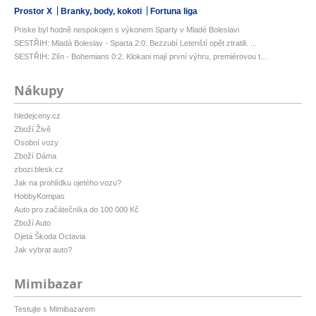
Prostor X
Branky, body, kokoti
Fortuna liga
Priske byl hodně nespokojen s výkonem Sparty v Mladé Boleslavi
SESTŘIH: Mladá Boleslav - Sparta 2:0. Bezzubí Letenští opět ztratili. ...
SESTŘIH: Zlín - Bohemians 0:2. Klokani mají první výhru, premiérovou t...
Nákupy
hledejceny.cz
Zboží Živě
Osobní vozy
Zboží Dáma
zbozi.blesk.cz
Jak na prohlídku ojetého vozu?
HobbyKompas
Auto pro začátečníka do 100 000 Kč
Zboží Auto
Ojetá Škoda Octavia
Jak vybrat auto?
Mimibazar
Testujte s Mimibazarem