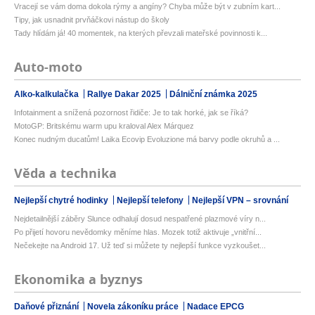
Vracejí se vám doma dokola rýmy a angíny? Chyba může být v zubním kart...
Tipy, jak usnadnit prvňáčkovi nástup do školy
Tady hlídám já! 40 momentek, na kterých převzali mateřské povinnosti k...
Auto-moto
Alko-kalkulačka
Rallye Dakar 2025
Dálniční známka 2025
Infotainment a snížená pozornost řidiče: Je to tak horké, jak se říká?
MotoGP: Britskému warm upu kraloval Alex Márquez
Konec nudným ducatům! Laika Ecovip Evoluzione má barvy podle okruhů a ...
Věda a technika
Nejlepší chytré hodinky
Nejlepší telefony
Nejlepší VPN – srovnání
Nejdetailnější záběry Slunce odhalují dosud nespatřené plazmové víry n...
Po přijetí hovoru nevědomky měníme hlas. Mozek totiž aktivuje „vnitřní...
Nečekejte na Android 17. Už teď si můžete ty nejlepší funkce vyzkoušet...
Ekonomika a byznys
Daňové přiznání
Novela zákoníku práce
Nadace EPCG