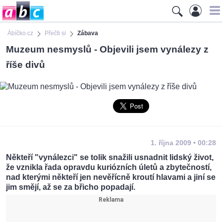
Ábíčko.cz
Přečti si
Zábava
Muzeum nesmyslů - Objevili jsem vynálezy z
říše divů
1. října 2009 • 00:28
Někteří "vynálezci" se tolik snažili usnadnit lidský život,
že vznikla řada opravdu kuriózních úletů a zbytečností,
nad kterými někteří jen nevěřícně kroutí hlavami a jiní se
jim smějí, až se za břicho popadají.