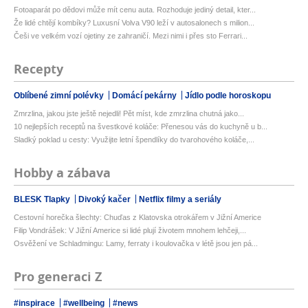
Fotoaparát po dědovi může mít cenu auta. Rozhoduje jediný detail, kter...
Že lidé chtějí kombíky? Luxusní Volva V90 leží v autosalonech s milion...
Češi ve velkém vozí ojetiny ze zahraničí. Mezi nimi i přes sto Ferrari...
Recepty
Oblíbené zimní polévky
Domácí pekárny
Jídlo podle horoskopu
Zmrzlina, jakou jste ještě nejedli! Pět míst, kde zmrzlina chutná jako...
10 nejlepších receptů na švestkové koláče: Přenesou vás do kuchyně u b...
Sladký poklad u cesty: Využijte letní špendlíky do tvarohového koláče,...
Hobby a zábava
BLESK Tlapky
Divoký kačer
Netflix filmy a seriály
Cestovní horečka šlechty: Chuďas z Klatovska otrokářem v Jižní Americe
Filip Vondrášek: V Jižní Americe si lidé plují životem mnohem lehčeji,...
Osvěžení ve Schladmingu: Lamy, ferraty i koulovačka v létě jsou jen pá...
Pro generaci Z
#inspirace
#wellbeing
#news