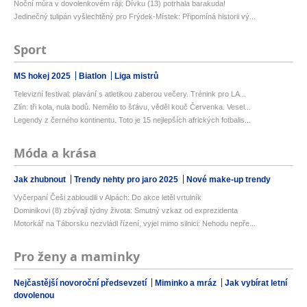
Noční můra v dovolenkovém ráji: Dívku (13) potrhala barakuda!
Jedinečný tulipán vyšlechtěný pro Frýdek-Místek: Připomíná historii vý...
Sport
MS hokej 2025
Biatlon
Liga mistrů
Televizní festival: plavání s atletikou zaberou večery. Trénink pro LA...
Zlín: tři kola, nula bodů. Nemělo to šťávu, věděl kouč Červenka. Vesel...
Legendy z černého kontinentu. Toto je 15 nejlepších afrických fotbalis...
Móda a krása
Jak zhubnout
Trendy nehty pro jaro 2025
Nové make-up trendy
Vyčerpaní Češi zabloudili v Alpách: Do akce letěl vrtulník
Dominikovi (8) zbývají týdny života: Smutný vzkaz od exprezidenta
Motorkář na Táborsku nezvládl řízení, vyjel mimo silnici: Nehodu nepře...
Pro ženy a maminky
Nejčastější novoroční předsevzetí
Miminko a mráz
Jak vybírat letní
dovolenou