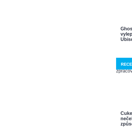
Ghos
vylep
Ubisof
RECE
Cuke
neček
způso