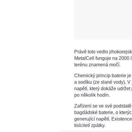
Právě toto vedlo jihokorejsk
MetalCell funguje na 2000 l
terénu znamená močí.
Chemický princip baterie je 
a sodíku (ze slané vody). V
napětí, který dokáže udržet
po několik hodin.
Zařízení se ve své podsta
bagdádské baterie, o kterých
generující napětí. Existenc
tisíciletí zpátky.