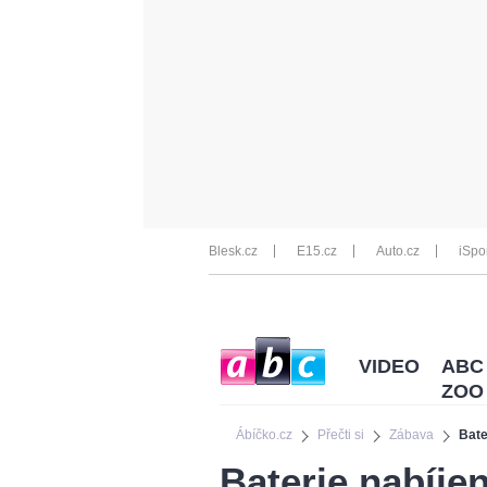
Blesk.cz
E15.cz
Auto.cz
iSpo
VIDEO
ABC
ZOO
Ábíčko.cz
Přečti si
Zábava
Bate
Baterie nabíje