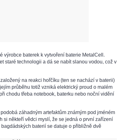
é výrobce baterek k vytvoření baterie MetalCell.
et staré technologii a dá se nabít slanou vodou, což v
založený na reakci hořčíku (ten se nachází v baterii)
 jejím průběhu totiž vzniká elektrický proud o malém
 při chodu třeba notebook, baterku nebo noční vidění
tě podobá záhadným artefaktům známým pod jméném
 si někteří vědci myslí, že se jedná o první zařízení
e bagdádských baterií se datuje o přibližně dvě