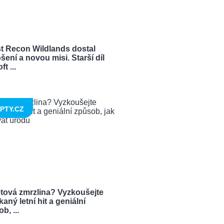
t Recon Wildlands dostal
šení a novou misi. Starší díl
t ...
PTY.CZ
tová zmrzlina? Vyzkoušejte
aný letní hit a geniální
b, ...