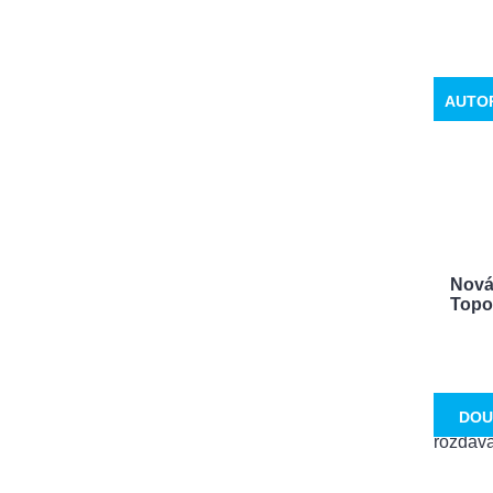
AUTO
Nová 
Topol
DOU