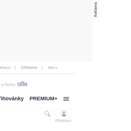
nia.cz
DIGIarena
více
 si Ábíčko
řihovánky
PREMIUM+
Přihlášení