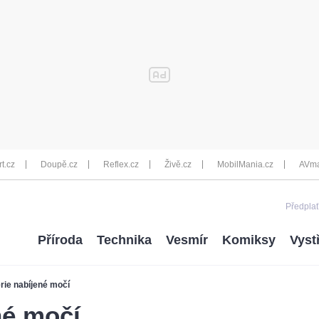
rt.cz
Doupě.cz
Reflex.cz
Živě.cz
MobilMania.cz
AVma
Předplať
Příroda
Technika
Vesmír
Komiksy
Vyst
rie nabíjené močí
né močí