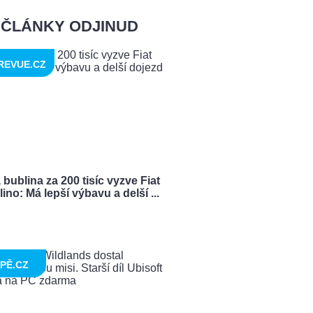
ČLÁNKY ODJINUD
REVUE.CZ
bublina za 200 tisíc vyzve Fiat
ino: Má lepší výbavu a delší ...
PĚ.CZ