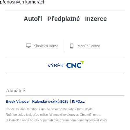
Autoři
Předplatné
Inzerce
Klasická verze
Mobilní verze
VÝBĚR
Aktuálně
Blesk Vánoce
Kalendář svátků 2025
INFO.cz
Konec střídání letního i zimního času: Víme, kdy k tomu dojde!
Ruší se tisíce letů, přes milion lidí museli evakuovat: Čínu ničí extr...
U Daniela Landy hořelo! V památkově chráněném domě vypalovali vosy