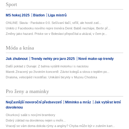
Sport
MS hokej 2025
Biatlon
Liga mistrů
ONLINE: Slavia - Pardubice 0:0. Sešívaní tlačí, střílí, ale hosté zatí...
Uniklo z Facebooku nového repre trenéra Denii: Babiš nechápe, Berbr př...
Změny jako hazard. Priske se v Boleslavi přepočítal a ukázal, v čem je...
Móda a krása
Jak zhubnout
Trendy nehty pro jaro 2025
Nové make-up trendy
Další poklad z Dunaje: Z bahna vytáhli motorku i s nacistou
Marek Ztracený po životním koncertě: Závist kolegů a slova o teplém po...
Draisina, velocipéd i kostitřas: Unikátní bicykly v Muzeu Chodska
Pro ženy a maminky
Nejčastější novoroční předsevzetí
Miminko a mráz
Jak vybírat letní
dovolenou
Okurkový salát s novými brambory
Dobrý základ na dovolenou nejen u moře...
Vracejí se vám doma dokola rýmy a angíny? Chyba může být v zubním kart...