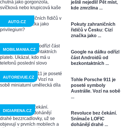
ještě nejedli! Pět míst,
kde zmrzlina ...
AUTO.CZ
Pokuty zahraničních
řidičů v Česku: Cizí
značka jako ...
MOBILMANIA.CZ
Google na dálku odřízl
část Androidů od
bezkontaktních ...
AUTOREVUE.CZ
Tohle Porsche 911 je
poseté symboly
Austrálie. Vozí na sobě
...
DIGIARENA.CZ
Revoluce bez čekání.
Snímače LOFIC
dohánějí drahé ...