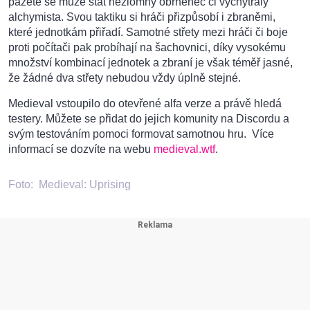
pážete se může stát nezlomný obrněnec či vychytralý
alchymista. Svou taktiku si hráči přizpůsobí i zbraněmi,
které jednotkám přiřadí. Samotné střety mezi hráči či boje
proti počítači pak probíhají na šachovnici, díky vysokému
množství kombinací jednotek a zbraní je však téměř jasné,
že žádné dva střety nebudou vždy úplně stejné.
Medieval vstoupilo do otevřené alfa verze a právě hledá
testery. Můžete se přidat do jejich komunity na Discordu a
svým testováním pomoci formovat samotnou hru. Více
informací se dozvíte na webu
medieval.wtf
.
Foto:
Medieval: Uprising