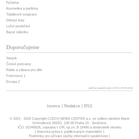
Pyžama
Kosmetika a parfémy
Teplákové soupravy
Dětské boty
Ložní povlečení
Bazar nábytku
Doporučujeme
Starjob
České podcasty
Rádio a zábava pro děti
Frekvence 1
Evropa 2
patička vygenerovaná: 15:50:12 09.08.2026
Inzerce
Redakce
RSS
© 2001 - 2026 Copyright
CZECH NEWS CENTER a.s.
se sídlem náměstí Marie
Schmolkové 3493/1, 100 00 Praha 10 - Strašnice,
IČO: 02346826, zapsána v OR, sp.zn. B 19490 a dodavatelé obsahu
Autorská práva k publikovaným materiálům
Podmínky pro užívání služby informační společnosti