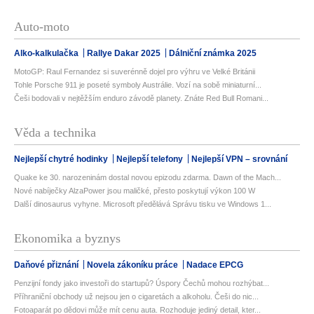
Auto-moto
Alko-kalkulačka
Rallye Dakar 2025
Dálniční známka 2025
MotoGP: Raul Fernandez si suverénně dojel pro výhru ve Velké Británii
Tohle Porsche 911 je poseté symboly Austrálie. Vozí na sobě miniaturní...
Češi bodovali v nejtěžším enduro závodě planety. Znáte Red Bull Romani...
Věda a technika
Nejlepší chytré hodinky
Nejlepší telefony
Nejlepší VPN – srovnání
Quake ke 30. narozeninám dostal novou epizodu zdarma. Dawn of the Mach...
Nové nabíječky AlzaPower jsou maličké, přesto poskytují výkon 100 W
Další dinosaurus vyhyne. Microsoft předělává Správu tisku ve Windows 1...
Ekonomika a byznys
Daňové přiznání
Novela zákoníku práce
Nadace EPCG
Penzijní fondy jako investoři do startupů? Úspory Čechů mohou rozhýbat...
Příhraniční obchody už nejsou jen o cigaretách a alkoholu. Češi do nic...
Fotoaparát po dědovi může mít cenu auta. Rozhoduje jediný detail, kter...