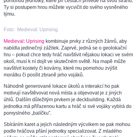
pomohou jednotky, které při cestách přivede na svou stranu.
Ty si postupem hrou můžete vycvičit do svého vysněného
týmu.
Foto:
Medieval: Uprising
Medieval: Uprising
kombinuje prvky z různých žánrů, aby
nabídla jedinečný zážitek. Zaprvé, jedná se o geolokační
hru – pokud chce tedy hráč navštívit nějakou lokaci ve svém
okolí, musí k ní dojít ve skutečném světě. Na mapě může
navštívit kostely či kovárny, které mu pomohou zvýšit
morálku či posílit zbraně jeho vojáků.
Náhodně generované lokace úkolů a interakcí ho pak
motivují navštěvovat nová místa a objevovat je z jiných
úhlů. Dalším důležitým prvkem je deckbuilding. Každá
jednotka má přiřazenou kartu a hráč si své vojáky vybírá do
pomyslného „balíčku”.
Sbíráním karet a jejich následným výcvikem se pak mohou
podle hráčova přání jednotky specializovat. Z mladého