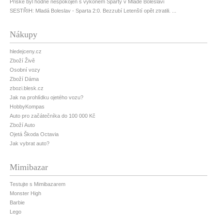
Priske byl hodně nespokojen s výkonem Sparty v Mladé Boleslavi
SESTŘIH: Mladá Boleslav - Sparta 2:0. Bezzubí Letenští opět ztratili. ...
Nákupy
hledejceny.cz
Zboží Živě
Osobní vozy
Zboží Dáma
zbozi.blesk.cz
Jak na prohlídku ojetého vozu?
HobbyKompas
Auto pro začátečníka do 100 000 Kč
Zboží Auto
Ojetá Škoda Octavia
Jak vybrat auto?
Mimibazar
Testujte s Mimibazarem
Monster High
Barbie
Lego