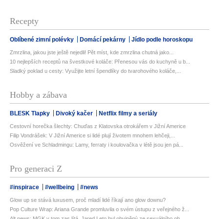
Recepty
Oblíbené zimní polévky
Domácí pekárny
Jídlo podle horoskopu
Zmrzlina, jakou jste ještě nejedli! Pět míst, kde zmrzlina chutná jako...
10 nejlepších receptů na švestkové koláče: Přenesou vás do kuchyně u b...
Sladký poklad u cesty: Využijte letní špendlíky do tvarohového koláče,...
Hobby a zábava
BLESK Tlapky
Divoký kačer
Netflix filmy a seriály
Cestovní horečka šlechty: Chuďas z Klatovska otrokářem v Jižní Americe
Filip Vondrášek: V Jižní Americe si lidé plují životem mnohem lehčeji,...
Osvěžení ve Schladmingu: Lamy, ferraty i koulovačka v létě jsou jen pá...
Pro generaci Z
#inspirace
#wellbeing
#news
Glow up se stává luxusem, proč mladí lidé říkají ano glow downu?
Pop Culture Wrap: Ariana Grande promluvila o svém ústupu z veřejného ž...
Alt news: MGK v tom zas lítá, Jared Leto byl obviněný ze sexuálního ob...