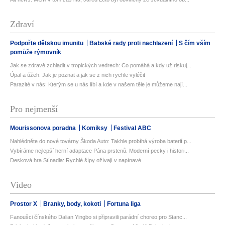
Zdraví
Podpořte dětskou imunitu
Babské rady proti nachlazení
S čím vším
pomůže rýmovník
Jak se zdravě zchladit v tropických vedrech: Co pomáhá a kdy už riskuj...
Úpal a úžeh: Jak je poznat a jak se z nich rychle vyléčit
Parazité v nás: Kterým se u nás líbí a kde v našem těle je můžeme nají...
Pro nejmenší
Mourissonova poradna
Komiksy
Festival ABC
Nahlédněte do nové továrny Škoda Auto: Takhle probíhá výroba baterií p...
Vybíráme nejlepší herní adaptace Pána prstenů. Moderní pecky i histori...
Desková hra Stínadla: Rychlé šípy ožívají v napínavé
Video
Prostor X
Branky, body, kokoti
Fortuna liga
Fanoušci čínského Dalian Yingbo si připravili parádní choreo pro Stanc...