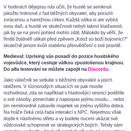
V hodinách dějepisu nás učili, že husité se semknuli
jakožto hrdinové z řad běžných obyvatel, aby porazili
zvrácenou a hamižnou církev. Každá válka si ale vybírá
svou daň, a husité ve skutečnosti nebyli takoví klaďasové,
jak by se na první pohled mohlo zdát. Málokdo by věřil, že
římští žoldnéři utíkali před zpěvem „Kdož sú boží bojovníci?”
skutečně jenom kvůli slabému přesvědčení o své pravdě.
Medieval: Uprising vás posadí do pozice husitského
vojevůdce, který cestuje válkou zpustošenou krajinou.
Do alfa testování se můžete zapojit na
Discordu
.
Jako válečník se setkáte s běžnými obyvateli a jejich
obtížemi. V různorodých situacích se pak musíte
rozhodnout, zda se například s hladovějící vesnicí podělíte
o své zásoby, ponecháte ji napospas jejímu osudu… nebo
jim nemilosrdně zabavíte majetek ve jménu vyššího dobra.
Na hráče čeká celá řada interakcí s NPC. Nejednou však
dojde k násilnému střetu a vy budete nuceni ukázat své
vůdcovské schopnosti ve strategických bojích. Tehdy vám