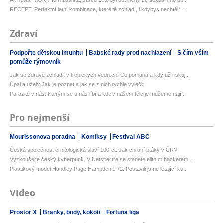
RECEPT: Perfektní letní kombinace, které tě zchladí, i kdybys nechtěl*...
Zdraví
Podpořte dětskou imunitu
Babské rady proti nachlazení
S čím vším
pomůže rýmovník
Jak se zdravě zchladit v tropických vedrech: Co pomáhá a kdy už riskuj...
Úpal a úžeh: Jak je poznat a jak se z nich rychle vyléčit
Parazité v nás: Kterým se u nás líbí a kde v našem těle je můžeme nají...
Pro nejmenší
Mourissonova poradna
Komiksy
Festival ABC
Česká společnost ornitologická slaví 100 let: Jak chrání ptáky v ČR?
Vyzkoušejte český kyberpunk. V Netspectre se stanete elitním hackerem ...
Plastikový model Handley Page Hampden 1:72: Postavili jsme létající ku...
Video
Prostor X
Branky, body, kokoti
Fortuna liga