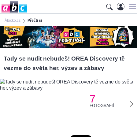
Ábíčko.cz
Přečti si
Tady se nudit nebudeš! OREA Discovery tě
vezme do světa her, výzev a zábavy
7
FOTOGRAFIÍ