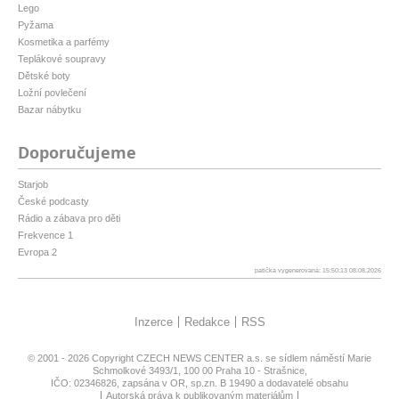
Lego
Pyžama
Kosmetika a parfémy
Teplákové soupravy
Dětské boty
Ložní povlečení
Bazar nábytku
Doporučujeme
Starjob
České podcasty
Rádio a zábava pro děti
Frekvence 1
Evropa 2
patička vygenerovaná: 15:50:13 08.08.2026
Inzerce
Redakce
RSS
© 2001 - 2026 Copyright
CZECH NEWS CENTER a.s.
se sídlem náměstí Marie
Schmolkové 3493/1, 100 00 Praha 10 - Strašnice,
IČO: 02346826, zapsána v OR, sp.zn. B 19490 a dodavatelé obsahu
Autorská práva k publikovaným materiálům