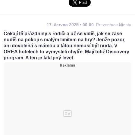
17. června 2025 • 00:00
Prezentace klienta
Čekají tě prázdniny s rodiči a už se vidíš, jak se zase
nudíš na pokoji s malým limitem na hry? Jenže pozor,
ani dovolená s mámou a tátou nemusí být nuda. V
OREA hotelech to vymysleli chytře. Mají totiž Discovery
program. A ten je fakt jiný level.