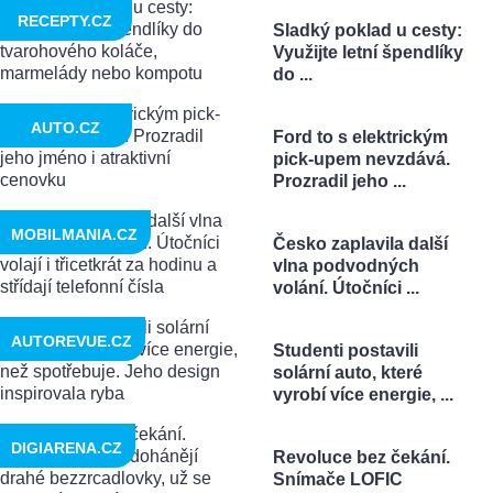
RECEPTY.CZ
Sladký poklad u cesty:
Využijte letní špendlíky
do ...
AUTO.CZ
Ford to s elektrickým
pick-upem nevzdává.
Prozradil jeho ...
MOBILMANIA.CZ
Česko zaplavila další
vlna podvodných
volání. Útočníci ...
AUTOREVUE.CZ
Studenti postavili
solární auto, které
vyrobí více energie, ...
DIGIARENA.CZ
Revoluce bez čekání.
Snímače LOFIC