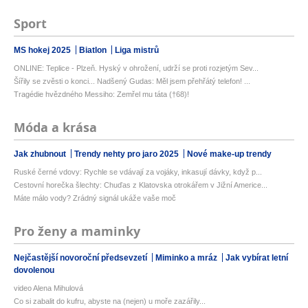
Sport
MS hokej 2025
Biatlon
Liga mistrů
ONLINE: Teplice - Plzeň. Hyský v ohrožení, udrží se proti rozjetým Sev...
Šířily se zvěsti o konci... Nadšený Gudas: Měl jsem přehřátý telefon! ...
Tragédie hvězdného Messiho: Zemřel mu táta (†68)!
Móda a krása
Jak zhubnout
Trendy nehty pro jaro 2025
Nové make-up trendy
Ruské černé vdovy: Rychle se vdávají za vojáky, inkasují dávky, když p...
Cestovní horečka šlechty: Chuďas z Klatovska otrokářem v Jižní Americe...
Máte málo vody? Zrádný signál ukáže vaše moč
Pro ženy a maminky
Nejčastější novoroční předsevzetí
Miminko a mráz
Jak vybírat letní
dovolenou
video Alena Mihulová
Co si zabalit do kufru, abyste na (nejen) u moře zazářily...