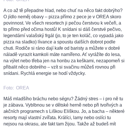
A co až tě přepadne hlad, nebo chuť na něco fakt dobrýho?
O jídlo neměj obavy – pizza přímo z pece je v OREA skoro
povinnost. Ve všech resortech ji pečou čerstvou k večeři, a
to přímo před očima hostů! K snídani si dáš čerstvé pečivo,
legendární valašský frgál (jo, to je ten koláč, co vypadá jako
pizza na sladko) lívance a spoustu dalších dobrot podle
chuti. Rodiče si ráno dají kafe od baristy a můžete v dobré
náladě vyrazit kamkoli máte namířeno. Ať vyrážíte do lesa,
na výlet nebo třeba jen na honbu za keškami, nezapomeň si
přibalit něco dobrého – vzít si svačinu můžeš rovnou při
snídani. Rychlá energie se hodí vždycky.
Foto:
OREA
Máš mladšího bráchu nebo ségru? Žádný stres – i pro ně tu
je zábava. Vyblbnou se v dětské herně nebo při tvořivých a
akčních programech s Liškou Eliškou. Jo, a bacha – některé
resorty mají vlastní zvířata. Králíci, lamy nebo oslíci tu
nejsou na okrasu, ale fakt tam žijou. Takže až budeš mít