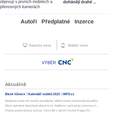
dohánějí drahé ...
Autoři
Předplatné
Inzerce
Klasická verze
Mobilní verze
VÝBĚR
Aktuálně
Blesk Vánoce
Kalendář svátků 2025
INFO.cz
Maďarsko bude mít nového prezidenta: Vládní strana nominovala bývalého...
Místo opředené historkami plnými krve: Nadšenci zachraňují Lorenzovu h...
Prahou prošel duhový průvod: Tisíce lidí v ulicích! Vrcholí Prague Pri...