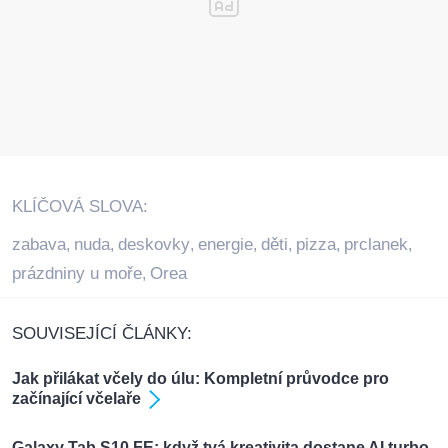
KLÍČOVÁ SLOVA:
zabava
nuda
deskovky
energie
děti
pizza
prclanek
,
,
,
,
,
,
,
prázdniny u moře
Orea
,
SOUVISEJÍCÍ ČLÁNKY:
Jak přilákat včely do úlu: Kompletní průvodce pro
začínající včelaře
Galaxy Tab S10 FE: když tvá kreativita dostane AI turbo