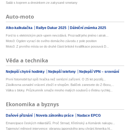
Salát s koprem a dresinkem ze zakysané smetany
Auto-moto
Alko-kalkulačka
Rallye Dakar 2025
Dálniční známka 2025
Ford to s elektrickým pick-upem nevzdává. Prozradil jeho jméno i atrak...
Moto3: Ogden vyrazí do svého domácího závodu z pole position
Moto3: Z prvního místa se do druhé části britské kvalifikace posouvá D...
Věda a technika
Nejlepší chytré hodinky
Nejlepší telefony
Nejlepší VPN – srovnání
První fotomobil byl spíš hračka než seriózní zařízení. O 25 let pozděj...
Zásilkovna usnadní vrácení zboží e-shopům. Balíček zanesete do Z-Boxu,...
Válka s bloky. Průzkumník smaže mnoho malých souborů o třetinu rychlej...
Ekonomika a byznys
Daňové přiznání
Novela zákoníku práce
Nadace EPCG
Emancipace českých miliardářů. Proč Strnad, Křetínský a Komárek nakupu...
Tajemství měnové intervence: obranou japonského jenu chrání Amerika hl...