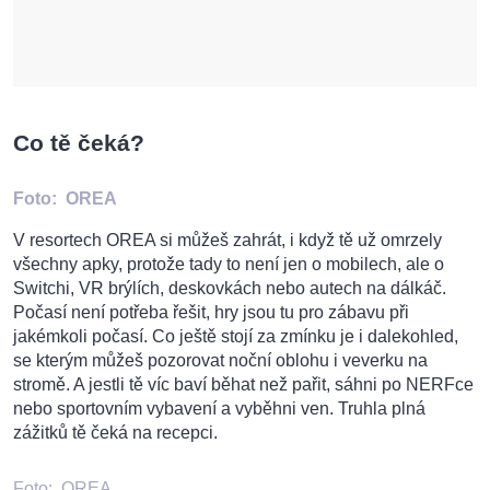
Co tě čeká?
Foto:
OREA
V resortech OREA si můžeš zahrát, i když tě už omrzely
všechny apky, protože tady to není jen o mobilech, ale o
Switchi, VR brýlích, deskovkách nebo autech na dálkáč.
Počasí není potřeba řešit, hry jsou tu pro zábavu při
jakémkoli počasí. Co ještě stojí za zmínku je i dalekohled,
se kterým můžeš pozorovat noční oblohu i veverku na
stromě. A jestli tě víc baví běhat než pařit, sáhni po NERFce
nebo sportovním vybavení a vyběhni ven. Truhla plná
zážitků tě čeká na recepci.
Foto:
OREA