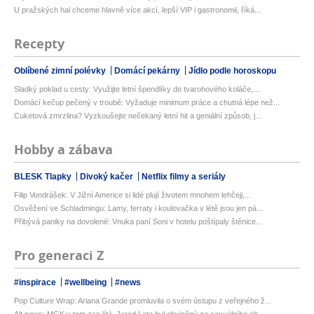
U pražských hal chceme hlavně více akcí, lepší VIP i gastronomii, říká...
Recepty
Oblíbené zimní polévky
Domácí pekárny
Jídlo podle horoskopu
Sladký poklad u cesty: Využijte letní špendlíky do tvarohového koláče,...
Domácí kečup pečený v troubě: Vyžaduje minimum práce a chutná lépe než...
Cuketová zmrzlina? Vyzkoušejte nečekaný letní hit a geniální způsob, j...
Hobby a zábava
BLESK Tlapky
Divoký kačer
Netflix filmy a seriály
Filip Vondrášek: V Jižní Americe si lidé plují životem mnohem lehčeji,...
Osvěžení ve Schladmingu: Lamy, ferraty i koulovačka v létě jsou jen pá...
Přibývá paniky na dovolené: Vnuka paní Soni v hotelu poštípaly štěnice...
Pro generaci Z
#inspirace
#wellbeing
#news
Pop Culture Wrap: Ariana Grande promluvila o svém ústupu z veřejného ž...
Alt news: MGK v tom zas lítá, Jared Leto byl obviněný ze sexuálního ob...