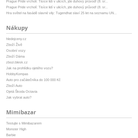
Prague Pride vrcholí: Tisíce lidí v ulicích, jde duhový průvod! (8. sr...
Prague Pride vrcholí: Tisíce lidí v ulicích, jde duhový průvod! (8. sr...
Hra světel na fasádě slavné vily: Tugendhat slaví 25 let na seznamu UN...
Nákupy
hledejceny.cz
Zboží Živě
Osobní vozy
Zboží Dáma
zbozi.blesk.cz
Jak na prohlídku ojetého vozu?
HobbyKompas
Auto pro začátečníka do 100 000 Kč
Zboží Auto
Ojetá Škoda Octavia
Jak vybrat auto?
Mimibazar
Testujte s Mimibazarem
Monster High
Barbie