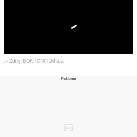
. •
Zdroj: BONTONFILM a.s.