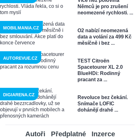
Více než polovina
Němců je pro zrušení
neomezené rychlosti. ...
MOBILMANIA.CZ
O2 nabízí neomezená
data a volání za 499 Kč
měsíčně i bez ...
AUTOREVUE.CZ
TEST Citroën
Spacetourer XL 2.0
BlueHDi: Rodinný
pracant za ...
DIGIARENA.CZ
Revoluce bez čekání.
Snímače LOFIC
dohánějí drahé ...
Autoři
Předplatné
Inzerce