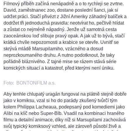
Filmový příběh začíná nenápadně a o to rychleji se zvrtne.
David, zaměstnanec zoo, dostane poslední šanci, jak si
udržet práci. Stačí přivézt z Jižní Ameriky záhadný balíček a
dodržet tři jednoduchá pravidla: neotvírat ho, pečlivě hlídat
a zůstat co nejméně nápadný. Jenže už samotná cesta
zaoceánskou loď slibuje pravý opak. A jak už to bývá, stačí
krátká chvíle nepozornosti a krabice se otevře. Uvnitř se
skrývá mládě Marsupilamiho, vzácného a dosud
neprozkoumaného druhu. A nutno podotknout, že taky
pořádně bláznivého. Z tajné mise se rázem stává série
komických situací a katastrof, před kterými není úniku.
Foto:
BONTONFILM a.s.
Aby tenhle chlupatý uragán fungoval na plátně stejně dobře
jako v komiksu, vzal si ho do parády zkušený tvůrčí tým
kolem Philippa Lacheaua, podepsaný pod komediemi jako
Alibi na klíč nebo Super-Blb. Vsadil na kombinaci hraného
filmu a detailní animace, díky níž si Marsupilami zachovává
svůj typický komiksový vzhled, ale zároveň působí živě a