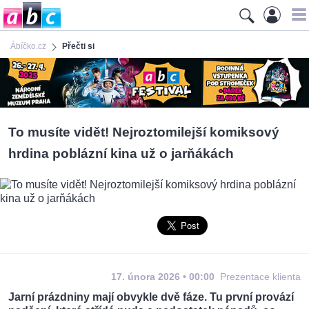
Ábíčko.cz
Přečti si
To musíte vidět! Nejroztomilejší komiksový
hrdina poblázní kina už o jarňákách
17. února 2026 • 00:00
Prezentace klienta
Jarní prázdniny mají obvykle dvě fáze. Tu první provází