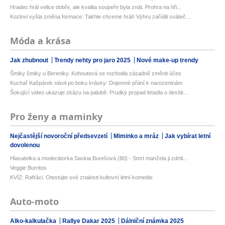
Hradec hrál velice dobře, ale kvalita soupeře byla znát. Prohra na hři...
Kozlovi vyšla změna formace: Takhle chceme hrát! Výhru zařídili sváteč...
Móda a krása
Jak zhubnout
Trendy nehty pro jaro 2025
Nové make-up trendy
Šmiky šmiky u Bereniky. Kohoutová se rozhodla zásadně změnit účes
Kuchař Kašpárek slavil po boku krásky: Dojemné přání k narozeninám
Šokující video ukazuje zkázu na palubě: Prudký propad letadla o desítk...
Pro ženy a maminky
Nejčastější novoroční předsevzetí
Miminko a mráz
Jak vybírat letní
dovolenou
Hlasatelka a moderátorka Saskia Burešová (80) - Smrt manžela ji zdrtil...
Veggie Burritos
KVÍZ: Rafťáci. Otestujte své znalosti kultovní letní komedie
Auto-moto
Alko-kalkulačka
Rallye Dakar 2025
Dálniční známka 2025