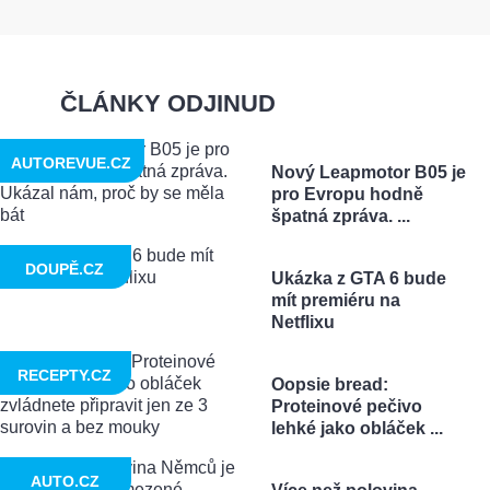
ČLÁNKY ODJINUD
AUTOREVUE.CZ
Nový Leapmotor B05 je
pro Evropu hodně
špatná zpráva. ...
DOUPĚ.CZ
Ukázka z GTA 6 bude
mít premiéru na
Netflixu
RECEPTY.CZ
Oopsie bread:
Proteinové pečivo
lehké jako obláček ...
AUTO.CZ