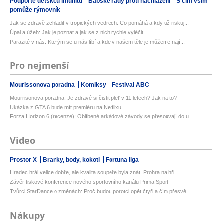
Podpořte dětskou imunitu
Babské rady proti nachlazení
S čím vším
pomůže rýmovník
Jak se zdravě zchladit v tropických vedrech: Co pomáhá a kdy už riskuj...
Úpal a úžeh: Jak je poznat a jak se z nich rychle vyléčit
Parazité v nás: Kterým se u nás líbí a kde v našem těle je můžeme nají...
Pro nejmenší
Mourissonova poradna
Komiksy
Festival ABC
Mourrisonova poradna: Je zdravé si čistit pleť v 11 letech? Jak na to?
Ukázka z GTA 6 bude mít premiéru na Netflixu
Forza Horizon 6 (recenze): Oblíbené arkádové závody se přesouvají do u...
Video
Prostor X
Branky, body, kokoti
Fortuna liga
Hradec hrál velice dobře, ale kvalita soupeře byla znát. Prohra na hři...
Závěr tiskové konference nového sportovního kanálu Prima Sport
Tvůrci StarDance o změnách: Proč budou porotci opět čtyři a čím přesvě...
Nákupy