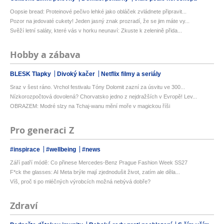
Oopsie bread: Proteinové pečivo lehké jako obláček zvládnete připravit...
Pozor na jedovaté cukety! Jeden jasný znak prozradí, že se jim máte vy...
Svěží letní saláty, které vás v horku neunaví: Zkuste k zelenině přida...
Hobby a zábava
BLESK Tlapky
Divoký kačer
Netflix filmy a seriály
Sraz v šest ráno. Vrchol festivalu Tóny Dolomit zazní za úsvitu ve 300...
Nízkorozpočtová dovolená? Chorvatsko jedno z nejdražších v Evropě! Lev...
OBRAZEM: Modré slzy na Tchaj-wanu mění moře v magickou říši
Pro generaci Z
#inspirace
#wellbeing
#news
Září patří módě: Co přinese Mercedes-Benz Prague Fashion Week SS27
F*ck the glasses: AI Meta brýle mají zjednodušit život, zatím ale děla...
Víš, proč ti po mléčných výrobcích možná nebývá dobře?
Zdraví