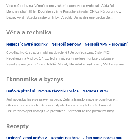
Více než polovina Němců je pro zrušení neomezené rychlosti. Vláda řekl...
Manthey slaví 30 let: Dopřejte svému Porsche závodní DNA z Nürburgring...
Dacia, Ford i Suzuki zastavují linky. Vyschlý Dunaj drtí energetiku Ba...
Věda a technika
Nejlepší chytré hodinky
Nejlepší telefony
Nejlepší VPN – srovnání
Co dělat, když ztratíte mobil na dovolené? Je potřeba znát číslo IMEI ...
Nečekejte na Android 17. Už teď si můžete ty nejlepší funkce vyzkoušet...
Synology má „novou“ řadu NASů. Modely Neo+ lákají výkonem, SSD a vyměn...
Ekonomika a byznys
Daňové přiznání
Novela zákoníku práce
Nadace EPCG
Jedna česká iluze se právě rozpadá. Zelená transformace je pojistkou p...
Obří obchod v letectví. Americké Apollo kupuje easyJet za 161 miliard ...
Tekuté zlato opět dostojí své přezdívce. Zdražení běžné potraviny brzy...
Recepty
Oblíbené zimní polévky
Domácí pekárny
Jídlo podle horoskopu