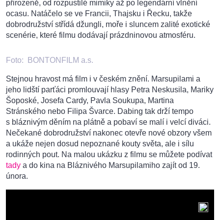
přirozeně, od rozpustilé mimiky až po legendární vlnění
ocasu. Natáčelo se ve Francii, Thajsku i Řecku, takže
dobrodružství střídá džungli, moře i sluncem zalité exotické
scenérie, které filmu dodávají prázdninovou atmosféru.
Foto:
BONTONFILM a.s.
Stejnou hravost má film i v českém znění. Marsupilami a
jeho lidští parťáci promlouvají hlasy Petra Neskusila, Mariky
Šoposké, Josefa Cardy, Pavla Soukupa, Martina
Stránského nebo Filipa Švarce. Dabing tak drží tempo
s bláznivým děním na plátně a pobaví se malí i velcí diváci.
Nečekané dobrodružství nakonec otevře nové obzory všem
a ukáže nejen dosud nepoznané kouty světa, ale i sílu
rodinných pout. Na malou ukázku z filmu se můžete podívat
tady
a do kina na Bláznivého Marsupilamiho zajít od 19.
února.