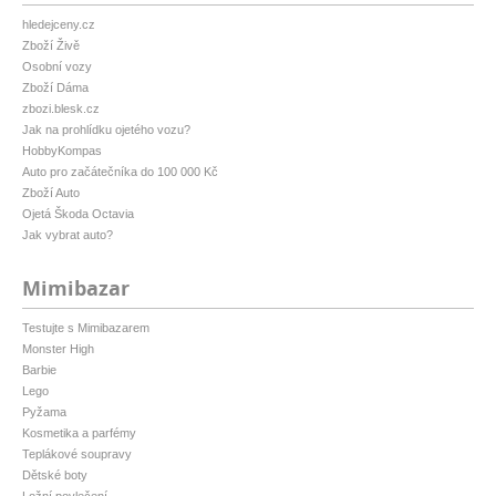
hledejceny.cz
Zboží Živě
Osobní vozy
Zboží Dáma
zbozi.blesk.cz
Jak na prohlídku ojetého vozu?
HobbyKompas
Auto pro začátečníka do 100 000 Kč
Zboží Auto
Ojetá Škoda Octavia
Jak vybrat auto?
Mimibazar
Testujte s Mimibazarem
Monster High
Barbie
Lego
Pyžama
Kosmetika a parfémy
Teplákové soupravy
Dětské boty