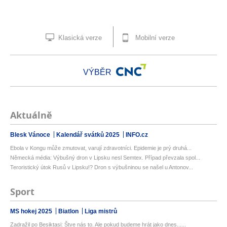
Klasická verze
Mobilní verze
VÝBĚR
Aktuálně
Blesk Vánoce
Kalendář svátků 2025
INFO.cz
Ebola v Kongu může zmutovat, varují zdravotníci. Epidemie je prý druhá...
Německá média: Výbušný dron v Lipsku nesl Semtex. Případ převzala spol...
Teroristický útok Rusů v Lipsku!? Dron s výbušninou se našel u Antonov...
Sport
MS hokej 2025
Biatlon
Liga mistrů
Zadražil po Besiktasi: Štve nás to. Ale pokud budeme hrát jako dnes......