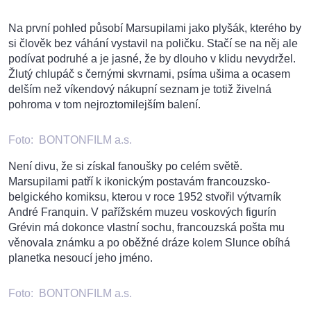
Na první pohled působí Marsupilami jako plyšák, kterého by
si člověk bez váhání vystavil na poličku. Stačí se na něj ale
podívat podruhé a je jasné, že by dlouho v klidu nevydržel.
Žlutý chlupáč s černými skvrnami, psíma ušima a ocasem
delším než víkendový nákupní seznam je totiž živelná
pohroma v tom nejroztomilejším balení.
Foto:
BONTONFILM a.s.
Není divu, že si získal fanoušky po celém světě.
Marsupilami patří k ikonickým postavám francouzsko-
belgického komiksu, kterou v roce 1952 stvořil výtvarník
André Franquin. V pařížském muzeu voskových figurín
Grévin má dokonce vlastní sochu, francouzská pošta mu
věnovala známku a po oběžné dráze kolem Slunce obíhá
planetka nesoucí jeho jméno.
Foto:
BONTONFILM a.s.