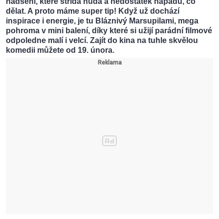
nadšení, které střídá nuda a nedostatek nápadů, co
dělat. A proto máme super tip! Když už dochází
inspirace i energie, je tu Bláznivý Marsupilami, mega
pohroma v mini balení, díky které si užijí parádní filmové
odpoledne malí i velcí. Zajít do kina na tuhle skvělou
komedii můžete od 19. února.