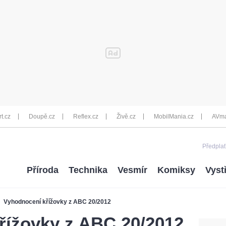
rt.cz
Doupě.cz
Reflex.cz
Živě.cz
MobilMania.cz
AVma
Předplať
Příroda
Technika
Vesmír
Komiksy
Vyst
Vyhodnocení křížovky z ABC 20/2012
řížovky z ABC 20/2012