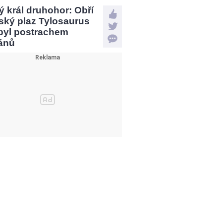
 král druhohor: Obří
ský plaz Tylosaurus
 byl postrachem
ánů