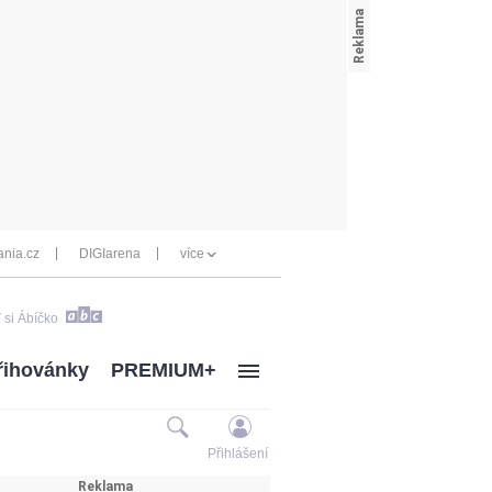
nia.cz
DIGIarena
více
 si Ábíčko
řihovánky
PREMIUM+
Přihlášení