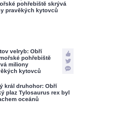
tov velryb: Obří
mořské pohřebiště
vá miliony
věkých kytovců