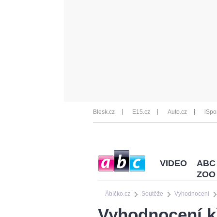
Blesk.cz
E15.cz
Auto.cz
iSpo
VIDEO
ABC
ZOO
Ábíčko.cz
Soutěže
Vyhodnocení
Vyhodnocení k