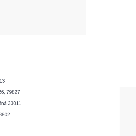
213
 26, 79827
šná 33011
28802