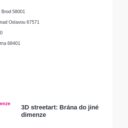
v Brod 58001
 nad Oslavou 67571
00
Brna 68401
3D streetart: Brána do jiné
dimenze