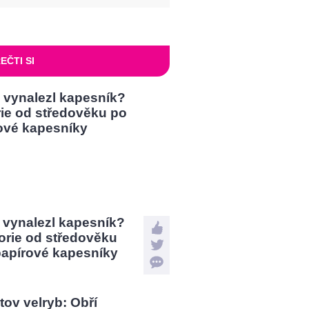
EČTI SI
 vynalezl kapesník?
orie od středověku
papírové kapesníky