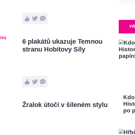
PŘ
6 plakátů ukazuje Temnou
stranu Hobitovy Síly
Kdo
Hist
Žralok útočí v šíleném stylu
po 