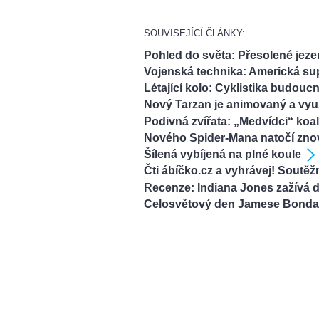
SOUVISEJÍCÍ ČLÁNKY:
Pohled do světa: Přesolené jez
Vojenská technika: Americká su
Létající kolo: Cyklistika budouc
Nový Tarzan je animovaný a vyu
Podivná zvířata: „Medvídci“ koa
Nového Spider-Mana natočí znovu
Šílená vybíjená na plné koule
Čti ábíčko.cz a vyhrávej! Soutěž
Recenze: Indiana Jones zažívá d
Celosvětový den Jamese Bonda: 0