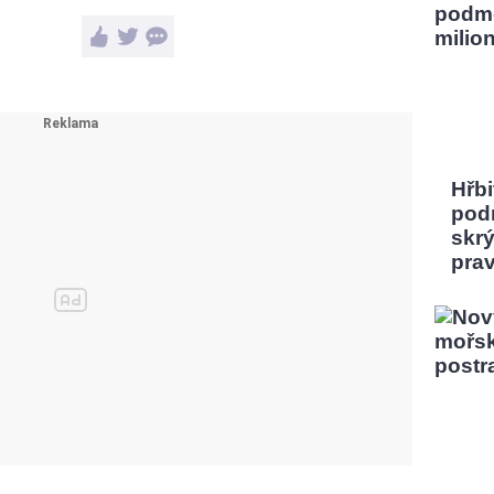
Hřbi
pod
skrý
pra