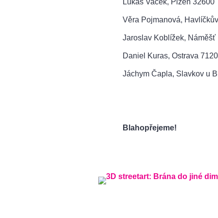
Lukáš Vacek, Plzeň 32600
Věra Pojmanová, Havlíčků
Jaroslav Koblížek, Náměšť
Daniel Kuras, Ostrava 712
Jáchym Čapla, Slavkov u 
Blahopřejeme!