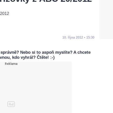
10. října 2012 • 15:30
ste správně? Nebo si to aspoň myslíte? A chcete
vnou, kdo vyhrál? Čtěte! :-)