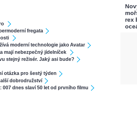
Nový
moř
rex
ero
oce
permoderní fregata
nosti
žívá moderní technologie jako Avatar
la mají nebezpečný jídelníček
 stejný režisér. Jaký asi bude?
ní otázka pro šestý týden
alší dobrodružství
07 dnes slaví 50 let od prvního filmu