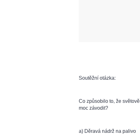
Soutěžní otázka:
Co způsobilo to, že světov
moc závodit?
a) Děravá nádrž na palivo