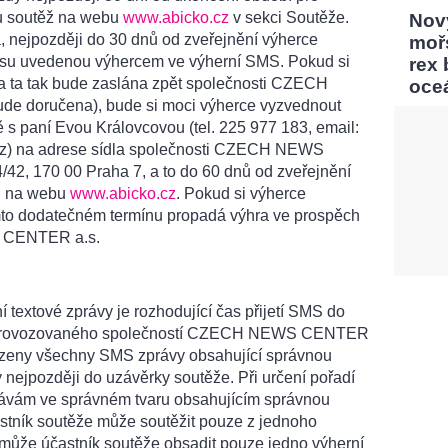
ou soutěž na webu
www.abicko.cz
v sekci Soutěže.
Nový
, nejpozději do 30 dnů od zveřejnění výherce
moř
su uvedenou výhercem ve výherní SMS. Pokud si
rex
a ta tak bude zaslána zpět společnosti CZECH
oce
 doručena), bude si moci výherce vyzvednout
 s paní Evou Královcovou (tel. 225 977 183, email:
cz) na adrese sídla společnosti CZECH NEWS
, 170 00 Praha 7, a to do 60 dnů od zveřejnění
ů na webu
www.abicko.cz
. Pokud si výherce
mto dodatečném termínu propadá výhra ve prospěch
 CENTER a.s.
 textové zprávy je rozhodující čas přijetí SMS do
v, provozovaného společností CZECH NEWS CENTER
azeny všechny SMS zprávy obsahující správnou
y nejpozději do uzávěrky soutěže. Při určení pořadí
rávám ve správném tvaru obsahujícím správnou
astník soutěže může soutěžit pouze z jednoho
ň může účastník soutěže obsadit pouze jedno výherní