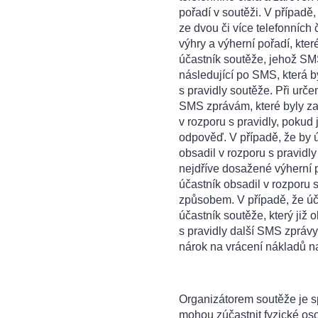
pořadí v soutěži. V případě,
ze dvou či více telefonních
výhry a výherní pořadí, kter
účastník soutěže, jehož SM
následující po SMS, která 
s pravidly soutěže. Při urče
SMS zprávám, které byly z
v rozporu s pravidly, pokud
odpověď. V případě, že by úč
obsadil v rozporu s pravidl
nejdříve dosažené výherní p
účastník obsadil v rozporu
způsobem. V případě, že úča
účastník soutěže, který již 
s pravidly další SMS zprávy
nárok na vrácení nákladů n
Organizátorem soutěže je
mohou zúčastnit fyzické oso