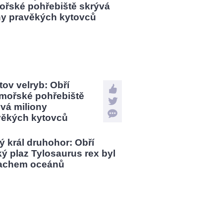
tov velryb: Obří
mořské pohřebiště
vá miliony
věkých kytovců