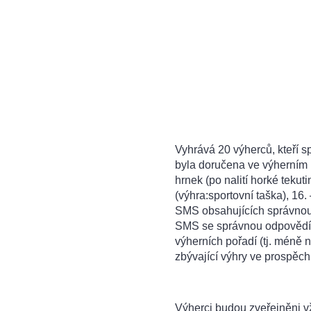
Vyhrává 20 výherců, kteří 
byla doručena ve výherním po
hrnek (po nalití horké tekuti
(výhra:sportovní taška), 16.
SMS obsahujících správnou
SMS se správnou odpovědí 
výherních pořadí (tj. méně
zbývající výhry ve prosp
Výherci budou zveřejněni v