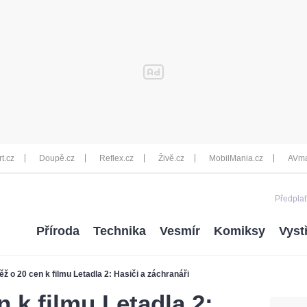
rt.cz
Doupě.cz
Reflex.cz
Živě.cz
MobilMania.cz
AVma
Předplať
Příroda
Technika
Vesmír
Komiksy
Vyst
ěž o 20 cen k filmu Letadla 2: Hasiči a záchranáři
 k filmu Letadla 2: