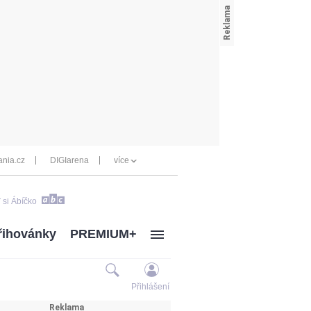
nia.cz
DIGIarena
více
 si Ábíčko
řihovánky
PREMIUM+
Přihlášení