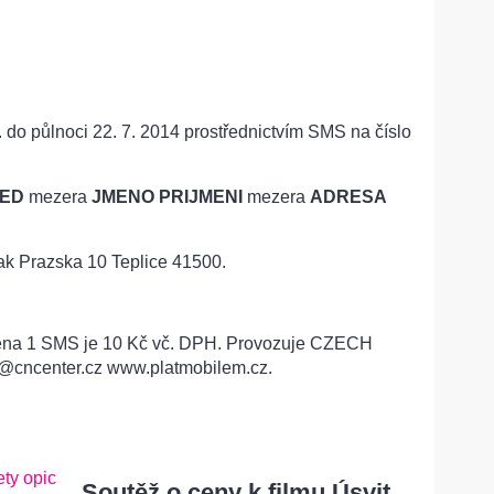
. do půlnoci 22. 7. 2014 prostřednictvím SMS na číslo
ED
mezera
JMENO PRIJMENI
mezera
ADRESA
k Prazska 10 Teplice 41500.
 Cena 1 SMS je 10 Kč vč. DPH. Provozuje CZECH
cncenter.cz www.platmobilem.cz.
Soutěž o ceny k filmu Úsvit