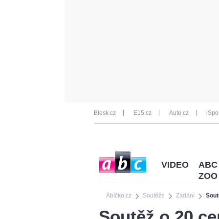
Blesk.cz
E15.cz
Auto.cz
iSpo
VIDEO
ABC
ZOO
Ábíčko.cz
Soutěže
Zadání
Sout
Soutěž o 20 cen