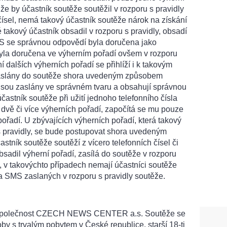
 že by účastník soutěže soutěžil v rozporu s pravidly
 čísel, nemá takový účastník soutěže nárok na získání
é takový účastník obsadil v rozporu s pravidly, obsadí
S se správnou odpovědí byla doručena jako
byla doručena ve výherním pořadí ovšem v rozporu
ní dalších výherních pořadí se přihlíží i k takovým
aslány do soutěže shora uvedeným způsobem
 jsou zaslány ve správném tvaru a obsahují správnou
astník soutěže při užití jednoho telefonního čísla
y dvě či více výherních pořadí, započítá se mu pouze
ořadí. U zbývajících výherních pořadí, která takový
 s pravidly, se bude postupovat shora uvedeným
stník soutěže soutěží z vícero telefonních čísel či
obsadil výherní pořadí, zasílá do soutěže v rozporu
, v takovýchto případech nemají účastníci soutěže
a SMS zaslaných v rozporu s pravidly soutěže.
 společnost CZECH NEWS CENTER a.s. Soutěže se
by s trvalým pobytem v České republice, starší 18-ti