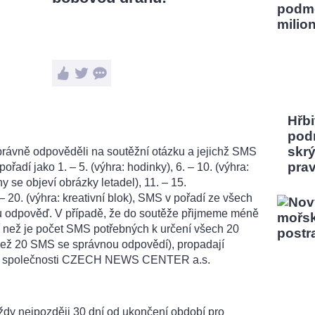
Hřbi
pod
skrý
správně odpověděli na soutěžní otázku a jejichž SMS
pra
řadí jako 1. – 5. (výhra: hodinky), 6. – 10. (výhra:
ny se objeví obrázky letadel), 11. – 15.
 – 20. (výhra: kreativní blok), SMS v pořadí ze všech
 odpověď. V případě, že do soutěže přijmeme méně
než je počet SMS potřebných k určení všech 20
 než 20 SMS se správnou odpovědí), propadají
ěch společnosti CZECH NEWS CENTER a.s.
ždy nejpozději 30 dní od ukončení období pro