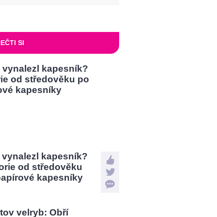
EČTI SI
 vynalezl kapesník?
orie od středověku
papírové kapesníky