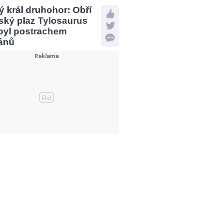
 král druhohor: Obří
ský plaz Tylosaurus
 byl postrachem
ánů