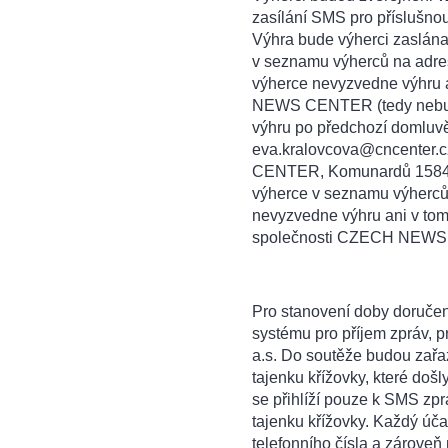
zasílání SMS pro příslušn
Výhra bude výherci zaslána
v seznamu výherců na adre
výherce nevyzvedne výhru 
NEWS CENTER (tedy nebude
výhru po předchozí domluvě
eva.kralovcova@cncenter.
CENTER, Komunardů 1584/42
výherce v seznamu výherc
nevyzvedne výhru ani v to
společnosti CZECH NEWS
Pro stanovení doby doručení
systému pro příjem zprá
a.s. Do soutěže budou zař
tajenku křížovky, které došl
se přihlíží pouze k SMS zp
tajenku křížovky. Každý úč
telefonního čísla a zárove