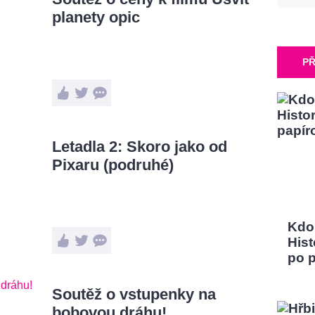
planety opic
PŘ
Letadla 2: Skoro jako od
Pixaru (podruhé)
Kdo
Hist
po 
Soutěž o vstupenky na
bobovou dráhu!