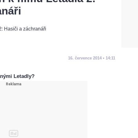
anáři
16. července 2014 • 14:11
anými Letadly?