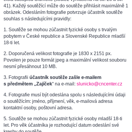
41). Každý soutěžící může do soutěže přihlásit maximálně 1
obrázek. Odesláním fotografie potvrzuje účastník soutěže
souhlas s následujícími pravidly:
1. Soutěže se mohou zúčastnit fyzické osoby s trvalým
pobytem v České republice a Slovenské Republice mladší
18-ti let.
2. Doporučená velikost fotografie je 1830 x 2151 px.
Povolen je pouze formát jpeg a maximální velikost souboru
nesmí přesáhnout 10 MB.
3. Fotografii
účastník soutěže zašle e-mailem
s předmětem „Zajíček
“ na e-mail:
slunicko@cncenter.cz
4. Fotografie musí být odeslána spolu s následujícími údaji
o soutěžícím: jméno, příjmení, věk, e-mailová adresa
kontaktní osoby, poštovní adresa.
5. Soutěže se mohou zúčastnit fyzické osoby mladší 18-ti
let. Pro věk účastníka je rozhodující datum odeslání své
kresby do soutěže.