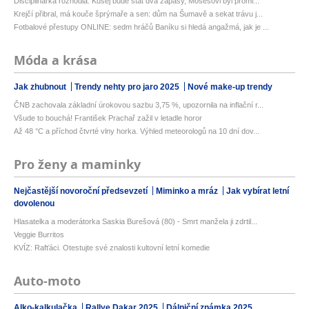
Disciplinárka rozhodla: Kušej bude stát dva zápasy, Mosesovi byl promi...
Krejčí přibral, má kouče šprýmaře a sen: dům na Šumavě a sekat trávu j...
Fotbalové přestupy ONLINE: sedm hráčů Baníku si hledá angažmá, jak je ...
Móda a krása
Jak zhubnout
Trendy nehty pro jaro 2025
Nové make-up trendy
ČNB zachovala základní úrokovou sazbu 3,75 %, upozornila na inflační r...
Všude to bouchá! František Prachař zažil v letadle horor
Až 48 °C a příchod čtvrté vlny horka. Výhled meteorologů na 10 dní dov...
Pro ženy a maminky
Nejčastější novoroční předsevzetí
Miminko a mráz
Jak vybírat letní
dovolenou
Hlasatelka a moderátorka Saskia Burešová (80) - Smrt manžela ji zdrtil...
Veggie Burritos
KVÍZ: Rafťáci. Otestujte své znalosti kultovní letní komedie
Auto-moto
Alko-kalkulačka
Rallye Dakar 2025
Dálniční známka 2025