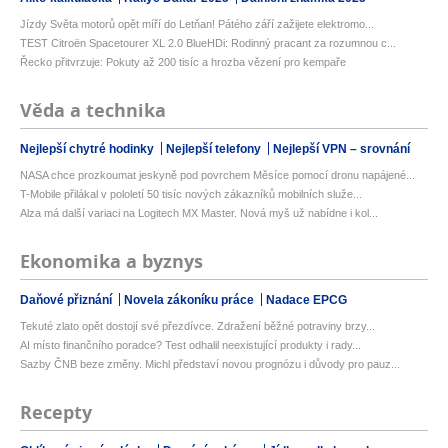
Jízdy Světa motorů opět míří do Letňan! Pátého září zažijete elektromo...
TEST Citroën Spacetourer XL 2.0 BlueHDi: Rodinný pracant za rozumnou c...
Řecko přitvrzuje: Pokuty až 200 tisíc a hrozba vězení pro kempaře
Věda a technika
Nejlepší chytré hodinky
Nejlepší telefony
Nejlepší VPN – srovnání
NASA chce prozkoumat jeskyně pod povrchem Měsíce pomocí dronu napájené...
T-Mobile přilákal v pololetí 50 tisíc nových zákazníků mobilních služe...
Alza má další variaci na Logitech MX Master. Nová myš už nabídne i kol...
Ekonomika a byznys
Daňové přiznání
Novela zákoníku práce
Nadace EPCG
Tekuté zlato opět dostojí své přezdívce. Zdražení běžné potraviny brzy...
AI místo finančního poradce? Test odhalil neexistující produkty i rady...
Sazby ČNB beze změny. Michl představí novou prognózu i důvody pro pauz...
Recepty