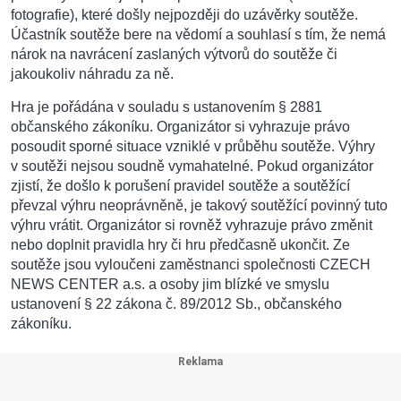
fotografie), které došly nejpozději do uzávěrky soutěže.
Účastník soutěže bere na vědomí a souhlasí s tím, že nemá
nárok na navrácení zaslaných výtvorů do soutěže či
jakoukoliv náhradu za ně.
Hra je pořádána v souladu s ustanovením § 2881
občanského zákoníku. Organizátor si vyhrazuje právo
posoudit sporné situace vzniklé v průběhu soutěže. Výhry
v soutěži nejsou soudně vymahatelné. Pokud organizátor
zjistí, že došlo k porušení pravidel soutěže a soutěžící
převzal výhru neoprávněně, je takový soutěžící povinný tuto
výhru vrátit. Organizátor si rovněž vyhrazuje právo změnit
nebo doplnit pravidla hry či hru předčasně ukončit. Ze
soutěže jsou vyloučeni zaměstnanci společnosti CZECH
NEWS CENTER a.s. a osoby jim blízké ve smyslu
ustanovení § 22 zákona č. 89/2012 Sb., občanského
zákoníku.