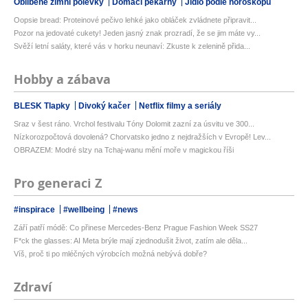
Oblíbené zimní polévky
Domácí pekárny
Jídlo podle horoskopu
Oopsie bread: Proteinové pečivo lehké jako obláček zvládnete připravit...
Pozor na jedovaté cukety! Jeden jasný znak prozradí, že se jim máte vy...
Svěží letní saláty, které vás v horku neunaví: Zkuste k zelenině přida...
Hobby a zábava
BLESK Tlapky
Divoký kačer
Netflix filmy a seriály
Sraz v šest ráno. Vrchol festivalu Tóny Dolomit zazní za úsvitu ve 300...
Nízkorozpočtová dovolená? Chorvatsko jedno z nejdražších v Evropě! Lev...
OBRAZEM: Modré slzy na Tchaj-wanu mění moře v magickou říši
Pro generaci Z
#inspirace
#wellbeing
#news
Září patří módě: Co přinese Mercedes-Benz Prague Fashion Week SS27
F*ck the glasses: AI Meta brýle mají zjednodušit život, zatím ale děla...
Víš, proč ti po mléčných výrobcích možná nebývá dobře?
Zdraví