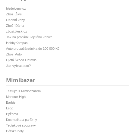
hledejceny.cz
Zboží Živě
Osobní vozy
Zboží Dáma
zbozi.blesk.cz
Jak na prohlídku ojetého vozu?
HobbyKompas
Auto pro začátečníka do 100 000 Kč
Zboží Auto
Ojetá Škoda Octavia
Jak vybrat auto?
Mimibazar
Testujte s Mimibazarem
Monster High
Barbie
Lego
Pyžama
Kosmetika a parfémy
Teplákové soupravy
Dětské boty