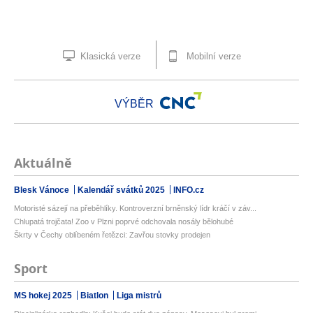
Klasická verze
Mobilní verze
VÝBĚR
Aktuálně
Blesk Vánoce
Kalendář svátků 2025
INFO.cz
Motoristé sázejí na přeběhlíky. Kontroverzní brněnský lídr kráčí v záv...
Chlupatá trojčata! Zoo v Plzni poprvé odchovala nosály bělohubé
Škrty v Čechy oblíbeném řetězci: Zavřou stovky prodejen
Sport
MS hokej 2025
Biatlon
Liga mistrů