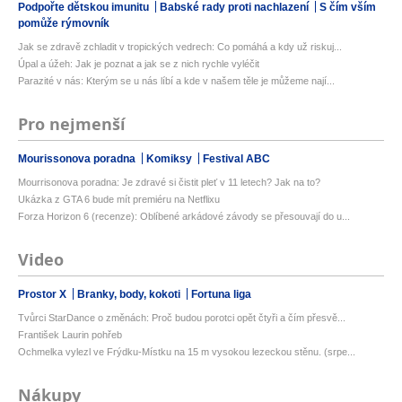
Podpořte dětskou imunitu
Babské rady proti nachlazení
S čím vším
pomůže rýmovník
Jak se zdravě zchladit v tropických vedrech: Co pomáhá a kdy už riskuj...
Úpal a úžeh: Jak je poznat a jak se z nich rychle vyléčit
Parazité v nás: Kterým se u nás líbí a kde v našem těle je můžeme nají...
Pro nejmenší
Mourissonova poradna
Komiksy
Festival ABC
Mourrisonova poradna: Je zdravé si čistit pleť v 11 letech? Jak na to?
Ukázka z GTA 6 bude mít premiéru na Netflixu
Forza Horizon 6 (recenze): Oblíbené arkádové závody se přesouvají do u...
Video
Prostor X
Branky, body, kokoti
Fortuna liga
Tvůrci StarDance o změnách: Proč budou porotci opět čtyři a čím přesvě...
František Laurin pohřeb
Ochmelka vylezl ve Frýdku-Místku na 15 m vysokou lezeckou stěnu. (srpe...
Nákupy