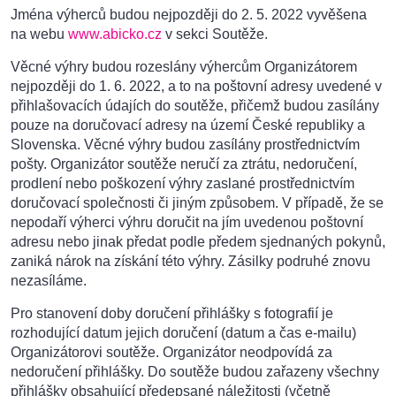
Jména výherců budou nejpozději do 2. 5. 2022 vyvěšena
na webu
www.abicko.cz
v sekci Soutěže.
Věcné výhry budou rozeslány výhercům Organizátorem
nejpozději do 1. 6. 2022, a to na poštovní adresy uvedené v
přihlašovacích údajích do soutěže, přičemž budou zasílány
pouze na doručovací adresy na území České republiky a
Slovenska. Věcné výhry budou zasílány prostřednictvím
pošty. Organizátor soutěže neručí za ztrátu, nedoručení,
prodlení nebo poškození výhry zaslané prostřednictvím
doručovací společnosti či jiným způsobem. V případě, že se
nepodaří výherci výhru doručit na jím uvedenou poštovní
adresu nebo jinak předat podle předem sjednaných pokynů,
zaniká nárok na získání této výhry. Zásilky podruhé znovu
nezasíláme.
Pro stanovení doby doručení přihlášky s fotografií je
rozhodující datum jejich doručení (datum a čas e-mailu)
Organizátorovi soutěže. Organizátor neodpovídá za
nedoručení přihlášky. Do soutěže budou zařazeny všechny
přihlášky obsahující předepsané náležitosti (včetně