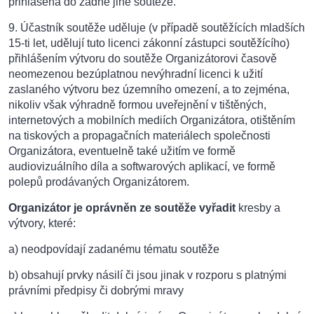
přihlášena do žádné jiné soutěže.
9. Účastník soutěže uděluje (v případě soutěžících mladších
15-ti let, udělují tuto licenci zákonní zástupci soutěžícího)
přihlášením výtvoru do soutěže Organizátorovi časově
neomezenou bezúplatnou nevýhradní licenci k užití
zaslaného výtvoru bez územního omezení, a to zejména,
nikoliv však výhradně formou uveřejnění v tištěných,
internetových a mobilních mediích Organizátora, otištěním
na tiskových a propagačních materiálech společnosti
Organizátora, eventuelně také užitím ve formě
audiovizuálního díla a softwarových aplikací, ve formě
polepů prodávaných Organizátorem.
Organizátor je oprávněn ze soutěže vyřadit
kresby a
výtvory, které:
a) neodpovídají zadanému tématu soutěže
b) obsahují prvky násilí či jsou jinak v rozporu s platnými
právními předpisy či dobrými mravy