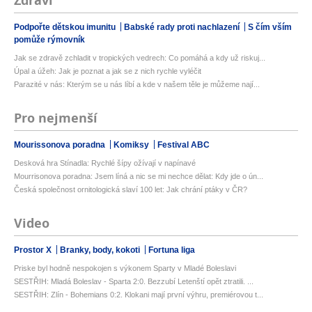
Zdraví
Podpořte dětskou imunitu
Babské rady proti nachlazení
S čím vším
pomůže rýmovník
Jak se zdravě zchladit v tropických vedrech: Co pomáhá a kdy už riskuj...
Úpal a úžeh: Jak je poznat a jak se z nich rychle vyléčit
Parazité v nás: Kterým se u nás líbí a kde v našem těle je můžeme nají...
Pro nejmenší
Mourissonova poradna
Komiksy
Festival ABC
Desková hra Stínadla: Rychlé šípy ožívají v napínavé
Mourrisonova poradna: Jsem líná a nic se mi nechce dělat: Kdy jde o ún...
Česká společnost ornitologická slaví 100 let: Jak chrání ptáky v ČR?
Video
Prostor X
Branky, body, kokoti
Fortuna liga
Priske byl hodně nespokojen s výkonem Sparty v Mladé Boleslavi
SESTŘIH: Mladá Boleslav - Sparta 2:0. Bezzubí Letenští opět ztratili. ...
SESTŘIH: Zlín - Bohemians 0:2. Klokani mají první výhru, premiérovou t...