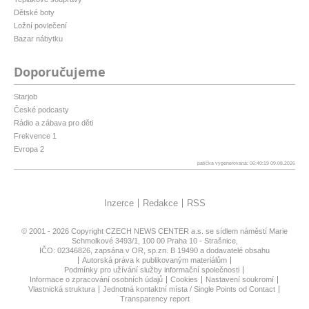
Dětské boty
Ložní povlečení
Bazar nábytku
Doporučujeme
Starjob
České podcasty
Rádio a zábava pro děti
Frekvence 1
Evropa 2
patička vygenerovaná: 06:40:19 09.08.2026
Inzerce
Redakce
RSS
© 2001 - 2026 Copyright
CZECH NEWS CENTER a.s.
se sídlem náměstí Marie
Schmolkové 3493/1, 100 00 Praha 10 - Strašnice,
IČO: 02346826, zapsána v OR, sp.zn. B 19490 a dodavatelé obsahu
Autorská práva k publikovaným materiálům
Podmínky pro užívání služby informační společnosti
Informace o zpracování osobních údajů
Cookies
Nastavení soukromí
Vlastnická struktura
Jednotná kontaktní místa / Single Points od Contact
Transparency report