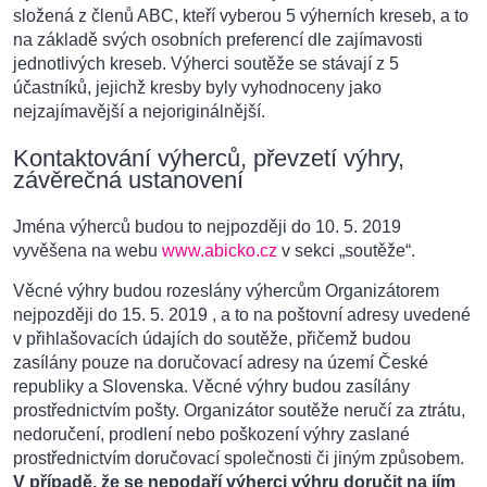
složená z členů ABC, kteří vyberou 5 výherních kreseb, a to
na základě svých osobních preferencí dle zajímavosti
jednotlivých kreseb. Výherci soutěže se stávají z 5
účastníků, jejichž kresby byly vyhodnoceny jako
nejzajímavější a nejoriginálnější.
Kontaktování výherců, převzetí výhry,
závěrečná ustanovení
Jména výherců budou to nejpozději do 10. 5. 2019
vyvěšena na webu
www.abicko.cz
v sekci „soutěže“.
Věcné výhry budou rozeslány výhercům Organizátorem
nejpozději do 15. 5. 2019 , a to na poštovní adresy uvedené
v přihlašovacích údajích do soutěže, přičemž budou
zasílány pouze na doručovací adresy na území České
republiky a Slovenska. Věcné výhry budou zasílány
prostřednictvím pošty. Organizátor soutěže neručí za ztrátu,
nedoručení, prodlení nebo poškození výhry zaslané
prostřednictvím doručovací společnosti či jiným způsobem.
V případě, že se nepodaří výherci výhru doručit na jím