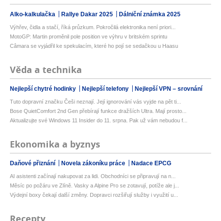
Alko-kalkulačka
Rallye Dakar 2025
Dálniční známka 2025
Výhřev, čidla a stačí, říká průzkum. Pokročilá elektronika není priori...
MotoGP: Martin proměnil pole position ve výhru v britském sprintu
Câmara se vyjádřil ke spekulacím, které ho pojí se sedačkou u Haasu
Věda a technika
Nejlepší chytré hodinky
Nejlepší telefony
Nejlepší VPN – srovnání
Tuto dopravní značku Češi neznají. Její ignorování vás vyjde na pět ti...
Bose QuietComfort 2nd Gen přebírají funkce dražších Ultra. Mají prosto...
Aktualizujte své Windows 11 Insider do 11. srpna. Pak už vám nebudou f...
Ekonomika a byznys
Daňové přiznání
Novela zákoníku práce
Nadace EPCG
AI asistenti začínají nakupovat za lidi. Obchodníci se připravují na n...
Měsíc po požáru ve Zlíně. Vasky a Alpine Pro se zotavují, potíže ale j...
Výdejní boxy čekají další změny. Dopravci rozšiřují služby i využití u...
Recepty