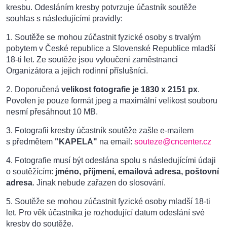
kresbu. Odesláním kresby potvrzuje účastník soutěže
souhlas s následujícími pravidly:
1. Soutěže se mohou zúčastnit fyzické osoby s trvalým
pobytem v České republice a Slovenské Republice mladší
18-ti let. Ze soutěže jsou vyloučeni zaměstnanci
Organizátora a jejich rodinní příslušníci.
2. Doporučená
velikost fotografie je 1830 x 2151 px
.
Povolen je pouze formát jpeg a maximální velikost souboru
nesmí přesáhnout 10 MB.
3. Fotografii kresby účastník soutěže zašle e-mailem
s předmětem
"KAPELA"
na email:
souteze@cncenter.cz
4. Fotografie musí být odeslána spolu s následujícími údaji
o soutěžícím:
jméno, příjmení, emailová adresa, poštovní
adresa
. Jinak nebude zařazen do slosování.
5. Soutěže se mohou zúčastnit fyzické osoby mladší 18-ti
let. Pro věk účastníka je rozhodující datum odeslání své
kresby do soutěže.