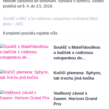
nebude zařazena do slosování. Vyhrává 5 výherců. Soutěž
probíhá od 8. 4. do 3.5. 2019.
Soutěž s ABC o 5x rodinnou vstupenku na festival Mezi
ploty
•
ABC
Kompletní pravidla najdete níže.
Soutěž s Mateřídouškou
o balíček s rodinnou
vstupenkou do…
Kočičí plemena: Sphynx,
tak trochu jiná kočka
Vodíkový závod s
časem: Horizon Grand
Prix