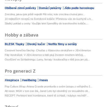
Oblíbené zimní polévky
Domácí pekárny
Jídlo podle horoskopu
Zmrzlina, jakou jste ještě nejedli! Pět míst, kde zmrzlina chutná jako...
10 nejlepších receptů na švestkové koláče: Přenesou vás do kuchyně u b...
Sladký poklad u cesty: Využijte letní špendlíky do tvarohového koláče,...
Hobby a zábava
BLESK Tlapky
Divoký kačer
Netflix filmy a seriály
Cestovní horečka šlechty: Chuďas z Klatovska otrokářem v Jižní Americe
Filip Vondrášek: V Jižní Americe si lidé plují životem mnohem lehčeji,...
Osvěžení ve Schladmingu: Lamy, ferraty i koulovačka v létě jsou jen pá...
Pro generaci Z
#inspirace
#wellbeing
#news
Pop Culture Wrap: Ariana Grande promluvila o svém ústupu z veřejného ž...
Alt news: MGK v tom zas lítá, Jared Leto byl obviněný ze sexuálního ob...
RECEPT: Perfektní letní kombinace, které tě zchladí, i kdybys nechtěl*...