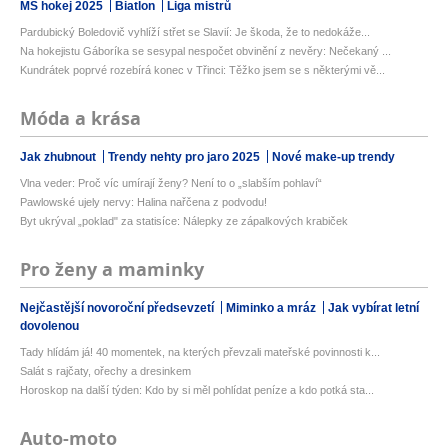
MS hokej 2025
Biatlon
Liga mistrů
Pardubický Boledovič vyhlíží střet se Slavií: Je škoda, že to nedokáže...
Na hokejistu Gáboríka se sesypal nespočet obvinění z nevěry: Nečekaný ...
Kundrátek poprvé rozebírá konec v Třinci: Těžko jsem se s některými vě...
Móda a krása
Jak zhubnout
Trendy nehty pro jaro 2025
Nové make-up trendy
Vlna veder: Proč víc umírají ženy? Není to o „slabším pohlaví“
Pawlowské ujely nervy: Halina nařčena z podvodu!
Byt ukrýval „poklad" za statisíce: Nálepky ze zápalkových krabiček
Pro ženy a maminky
Nejčastější novoroční předsevzetí
Miminko a mráz
Jak vybírat letní
dovolenou
Tady hlídám já! 40 momentek, na kterých převzali mateřské povinnosti k...
Salát s rajčaty, ořechy a dresinkem
Horoskop na další týden: Kdo by si měl pohlídat peníze a kdo potká sta...
Auto-moto