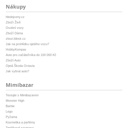
Nákupy
hledejceny.cz
Zboží Živě
Osobní vozy
Zboží Dáma
zbozi.blesk.cz
Jak na prohlídku ojetého vozu?
HobbyKompas
Auto pro začátečníka do 100 000 Kč
Zboží Auto
Ojetá Škoda Octavia
Jak vybrat auto?
Mimibazar
Testujte s Mimibazarem
Monster High
Barbie
Lego
Pyžama
Kosmetika a parfémy
Teplákové soupravy