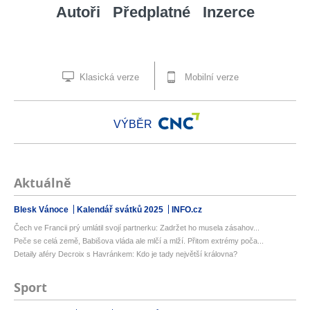
Autoři
Předplatné
Inzerce
Klasická verze
Mobilní verze
VÝBĚR
Aktuálně
Blesk Vánoce
Kalendář svátků 2025
INFO.cz
Čech ve Francii prý umlátil svojí partnerku: Zadržet ho musela zásahov...
Peče se celá země, Babišova vláda ale mlčí a mlží. Přitom extrémy poča...
Detaily aféry Decroix s Havránkem: Kdo je tady největší královna?
Sport