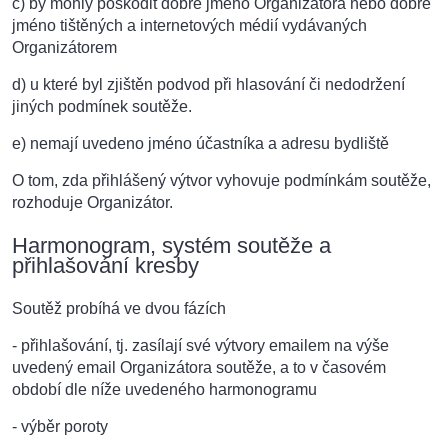
c) by mohly poškodit dobré jméno Organizátora nebo dobré
jméno tištěných a internetových médií vydávaných
Organizátorem
d) u které byl zjištěn podvod při hlasování či nedodržení
jiných podmínek soutěže.
e) nemají uvedeno jméno účastníka a adresu bydliště
O tom, zda přihlášený výtvor vyhovuje podmínkám soutěže,
rozhoduje Organizátor.
Harmonogram, systém soutěže a
přihlašování kresby
Soutěž probíhá ve dvou fázích
- přihlašování, tj. zasílají své výtvory emailem na výše
uvedený email Organizátora soutěže, a to v časovém
období dle níže uvedeného harmonogramu
- výběr poroty