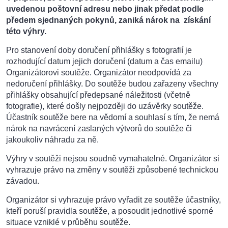
uvedenou poštovní adresu nebo jinak předat podle
předem sjednaných pokynů, zaniká nárok na získání
této výhry.
Pro stanovení doby doručení přihlášky s fotografií je
rozhodující datum jejich doručení (datum a čas emailu)
Organizátorovi soutěže. Organizátor neodpovídá za
nedoručení přihlášky. Do soutěže budou zařazeny všechny
přihlášky obsahující předepsané náležitosti (včetně
fotografie), které došly nejpozději do uzávěrky soutěže.
Účastník soutěže bere na vědomí a souhlasí s tím, že nemá
nárok na navrácení zaslaných výtvorů do soutěže či
jakoukoliv náhradu za ně.
Výhry v soutěži nejsou soudně vymahatelné. Organizátor si
vyhrazuje právo na změny v soutěži způsobené technickou
závadou.
Organizátor si vyhrazuje právo vyřadit ze soutěže účastníky,
kteří poruší pravidla soutěže, a posoudit jednotlivé sporné
situace vzniklé v průběhu soutěže.