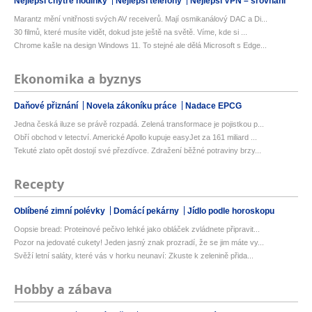
Nejlepší chytré hodinky
Nejlepší telefony
Nejlepší VPN – srovnání
Marantz mění vnitřnosti svých AV receiverů. Mají osmikanálový DAC a Di...
30 filmů, které musíte vidět, dokud jste ještě na světě. Víme, kde si ...
Chrome kašle na design Windows 11. To stejné ale dělá Microsoft s Edge...
Ekonomika a byznys
Daňové přiznání
Novela zákoníku práce
Nadace EPCG
Jedna česká iluze se právě rozpadá. Zelená transformace je pojistkou p...
Obří obchod v letectví. Americké Apollo kupuje easyJet za 161 miliard ...
Tekuté zlato opět dostojí své přezdívce. Zdražení běžné potraviny brzy...
Recepty
Oblíbené zimní polévky
Domácí pekárny
Jídlo podle horoskopu
Oopsie bread: Proteinové pečivo lehké jako obláček zvládnete připravit...
Pozor na jedovaté cukety! Jeden jasný znak prozradí, že se jim máte vy...
Svěží letní saláty, které vás v horku neunaví: Zkuste k zelenině přida...
Hobby a zábava