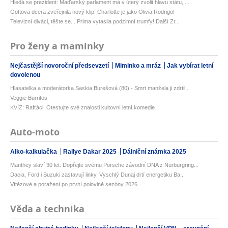
Hledá se prezident: Maďarský parlament má v úterý zvolit hlavu státu, ...
Gottova dcera zveřejnila nový klip: Charlotte je jako Olivia Rodrigo!
Televizní diváci, těšte se... Prima vytasila podzimní trumfy! Další Zr...
Pro ženy a maminky
Nejčastější novoroční předsevzetí
Miminko a mráz
Jak vybírat letní
dovolenou
Hlasatelka a moderátorka Saskia Burešová (80) - Smrt manžela ji zdrtil...
Veggie Burritos
KVÍZ: Rafťáci. Otestujte své znalosti kultovní letní komedie
Auto-moto
Alko-kalkulačka
Rallye Dakar 2025
Dálniční známka 2025
Manthey slaví 30 let: Dopřejte svému Porsche závodní DNA z Nürburgring...
Dacia, Ford i Suzuki zastavují linky. Vyschlý Dunaj drtí energetiku Ba...
Vítězové a poražení po první polovině sezóny 2026
Věda a technika