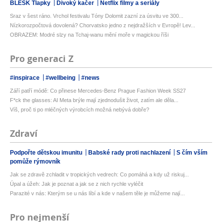
BLESK Tlapky
Divoký kačer
Netflix filmy a seriály
Sraz v šest ráno. Vrchol festivalu Tóny Dolomit zazní za úsvitu ve 300...
Nízkorozpočtová dovolená? Chorvatsko jedno z nejdražších v Evropě! Lev...
OBRAZEM: Modré slzy na Tchaj-wanu mění moře v magickou říši
Pro generaci Z
#inspirace
#wellbeing
#news
Září patří módě: Co přinese Mercedes-Benz Prague Fashion Week SS27
F*ck the glasses: AI Meta brýle mají zjednodušit život, zatím ale děla...
Víš, proč ti po mléčných výrobcích možná nebývá dobře?
Zdraví
Podpořte dětskou imunitu
Babské rady proti nachlazení
S čím vším
pomůže rýmovník
Jak se zdravě zchladit v tropických vedrech: Co pomáhá a kdy už riskuj...
Úpal a úžeh: Jak je poznat a jak se z nich rychle vyléčit
Parazité v nás: Kterým se u nás líbí a kde v našem těle je můžeme nají...
Pro nejmenší