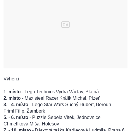
Výherci
1. místo
- Lego Technics Vydra Václav, Blatná
2. místo
- Max steel Racer Králík Michal, Plzeň
3. - 4. místo
- Lego Star Wars Suchý Hubert, Beroun
Friml Filip, Žamberk
5. - 6. místo
- Puzzle Šebela Vítek, Jednovnice
Chmelíková Míša, Holešov
7. - 10. místo
- Dárková taška Kadlecová Ludmila, Praha 6