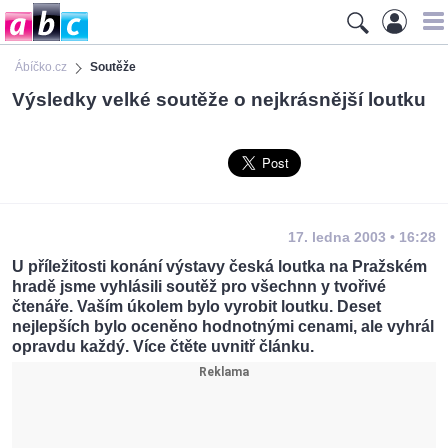
Ábíčko.cz
Soutěže
Výsledky velké soutěže o nejkrásnější loutku
17. ledna 2003 • 16:28
U příležitosti konání výstavy česká loutka na Pražském
hradě jsme vyhlásili soutěž pro všechnn y tvořivé
čtenáře. Vaším úkolem bylo vyrobit loutku. Deset
nejlepších bylo oceněno hodnotnými cenami, ale vyhrál
opravdu každý. Více čtěte uvnitř článku.