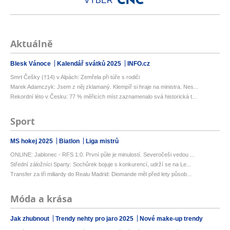
VÝBĚR
Aktuálně
Blesk Vánoce
Kalendář svátků 2025
INFO.cz
Smrt Češky (†14) v Alpách: Zemřela při túře s rodiči
Marek Adamczyk: Jsem z něj zklamaný. Klempíř si hraje na ministra. Nes...
Rekordní léto v Česku: 77 % měřicích míst zaznamenalo svá historická t...
Sport
MS hokej 2025
Biatlon
Liga mistrů
ONLINE: Jablonec - RFS 1:0. První půle je minulostí. Severočeši vedou ...
Střední záložníci Sparty: Sochůrek bojuje s konkurencí, udrží se na Le...
Transfer za tři miliardy do Realu Madrid: Diomande měl před lety působ...
Móda a krása
Jak zhubnout
Trendy nehty pro jaro 2025
Nové make-up trendy