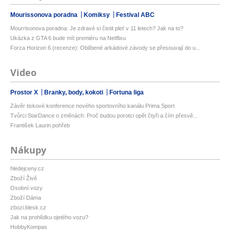
Mourissonova poradna
Komiksy
Festival ABC
Mourrisonova poradna: Je zdravé si čistit pleť v 11 letech? Jak na to?
Ukázka z GTA 6 bude mít premiéru na Netflixu
Forza Horizon 6 (recenze): Oblíbené arkádové závody se přesouvají do u...
Video
Prostor X
Branky, body, kokoti
Fortuna liga
Závěr tiskové konference nového sportovního kanálu Prima Sport
Tvůrci StarDance o změnách: Proč budou porotci opět čtyři a čím přesvě...
František Laurin pohřeb
Nákupy
hledejceny.cz
Zboží Živě
Osobní vozy
Zboží Dáma
zbozi.blesk.cz
Jak na prohlídku ojetého vozu?
HobbyKompas