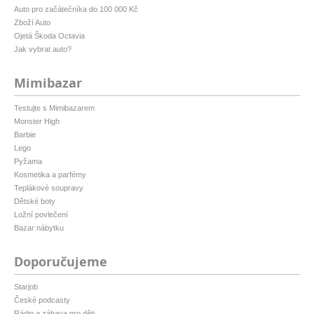
Auto pro začátečníka do 100 000 Kč
Zboží Auto
Ojetá Škoda Octavia
Jak vybrat auto?
Mimibazar
Testujte s Mimibazarem
Monster High
Barbie
Lego
Pyžama
Kosmetika a parfémy
Teplákové soupravy
Dětské boty
Ložní povlečení
Bazar nábytku
Doporučujeme
Starjob
České podcasty
Rádio a zábava pro děti