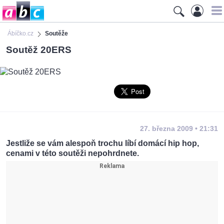
Ábíčko.cz
Soutěže
Soutěž 20ERS
27. března 2009 • 21:31
Jestliže se vám alespoň trochu líbí domácí hip hop,
cenami v této soutěži nepohrdnete.