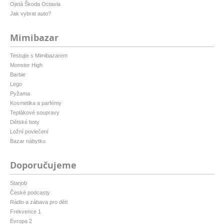
Ojetá Škoda Octavia
Jak vybrat auto?
Mimibazar
Testujte s Mimibazarem
Monster High
Barbie
Lego
Pyžama
Kosmetika a parfémy
Teplákové soupravy
Dětské boty
Ložní povlečení
Bazar nábytku
Doporučujeme
Starjob
České podcasty
Rádio a zábava pro děti
Frekvence 1
Evropa 2