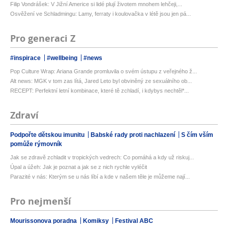
Filip Vondrášek: V Jižní Americe si lidé plují životem mnohem lehčeji,...
Osvěžení ve Schladmingu: Lamy, ferraty i koulovačka v létě jsou jen pá...
Pro generaci Z
#inspirace
#wellbeing
#news
Pop Culture Wrap: Ariana Grande promluvila o svém ústupu z veřejného ž...
Alt news: MGK v tom zas lítá, Jared Leto byl obviněný ze sexuálního ob...
RECEPT: Perfektní letní kombinace, které tě zchladí, i kdybys nechtěl*...
Zdraví
Podpořte dětskou imunitu
Babské rady proti nachlazení
S čím vším
pomůže rýmovník
Jak se zdravě zchladit v tropických vedrech: Co pomáhá a kdy už riskuj...
Úpal a úžeh: Jak je poznat a jak se z nich rychle vyléčit
Parazité v nás: Kterým se u nás líbí a kde v našem těle je můžeme nají...
Pro nejmenší
Mourissonova poradna
Komiksy
Festival ABC