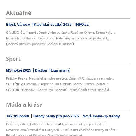
Aktuálně
Blesk Vánoce
Kalendář svátků 2025
INFO.cz
ONLINE: Čtyři mrtví včetně dítěte po útoku Rusů na Kyjev a Zelenskyj v...
Rozruch v Bulharsku kvůli dronu: Patřil zřejmě Ukrajině, explodoval ki...
Rodinný dům lehl popelem: Shořelo 10 milionů!
Sport
MS hokej 2025
Biatlon
Liga mistrů
Kritický Priske: Nepřijatelné, tohle nestačí. Změny? Omlouvám se, nedo...
SESTŘIHY: Divočina v Teplicích, další ztráta Sparty. Liberec vyhrál, Z...
SESTŘIH: Boleslav - Sparta 2:0. Bezzubí Letenští opět ztratili, domácí...
Móda a krása
Jak zhubnout
Trendy nehty pro jaro 2025
Nové make-up trendy
Další tragédie u Pohořelic: Dva mrtví! Auta se srazila při předjíždění
Navracel domů mrtvá těla Ukrajinců i Rusů: Smrt válečného hrdiny oznám...
Brutální napadení Soukupa. Právník Agáty promluvil