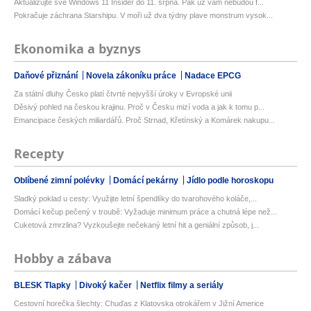
Aktualizujte své Windows 11 Insider do 11. srpna. Pak už vám nebudou f...
Pokračuje záchrana Starshipu. V moři už dva týdny plave monstrum vysok...
Ekonomika a byznys
Daňové přiznání
Novela zákoníku práce
Nadace EPCG
Za státní dluhy Česko platí čtvrté nejvyšší úroky v Evropské unii
Děsivý pohled na českou krajinu. Proč v Česku mizí voda a jak k tomu p...
Emancipace českých miliardářů. Proč Strnad, Křetínský a Komárek nakupu...
Recepty
Oblíbené zimní polévky
Domácí pekárny
Jídlo podle horoskopu
Sladký poklad u cesty: Využijte letní špendlíky do tvarohového koláče,...
Domácí kečup pečený v troubě: Vyžaduje minimum práce a chutná lépe než...
Cuketová zmrzlina? Vyzkoušejte nečekaný letní hit a geniální způsob, j...
Hobby a zábava
BLESK Tlapky
Divoký kačer
Netflix filmy a seriály
Cestovní horečka šlechty: Chuďas z Klatovska otrokářem v Jižní Americe