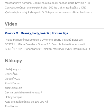
Mourrisonova poradna: Jsem líná a nic se mi nechce dělat: Kdy jde o ún...
Česká společnost ornitologická slaví 100 let: Jak chrání ptáky v ČR?
Vyzkoušejte český kyberpunk. V Netspectre se stanete elitním hackerem ...
Video
Prostor X
Branky, body, kokoti
Fortuna liga
Priske byl hodně nespokojen s výkonem Sparty v Mladé Boleslavi
SESTŘIH: Mladá Boleslav - Sparta 2:0. Bezzubí Letenští opět ztratili. ...
SESTŘIH: Zlín - Bohemians 0:2. Klokani mají první výhru, premiérovou t...
Nákupy
hledejceny.cz
Zboží Živě
Osobní vozy
Zboží Dáma
zbozi.blesk.cz
Jak na prohlídku ojetého vozu?
HobbyKompas
Auto pro začátečníka do 100 000 Kč
Zboží Auto