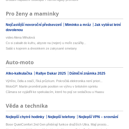
Pro ženy a maminky
Nejčastější novoroční předsevzetí
Miminko a mráz
Jak vybírat letní
dovolenou
video Alena Mihulová
Co si zabalit do kufru, abyste na (nejen) u moře zazářily...
Salát s koprem a dresinkem ze zakysané smetany
Auto-moto
Alko-kalkulačka
Rallye Dakar 2025
Dálniční známka 2025
Výhřev, čidla a stačí, říká průzkum. Pokročilá elektronika není priori...
MotoGP: Martin proměnil pole position ve výhru v britském sprintu
Câmara se vyjádřil ke spekulacím, které ho pojí se sedačkou u Haasu
Věda a technika
Nejlepší chytré hodinky
Nejlepší telefony
Nejlepší VPN – srovnání
Bose QuietComfort 2nd Gen přebírají funkce dražších Ultra. Mají prosto...