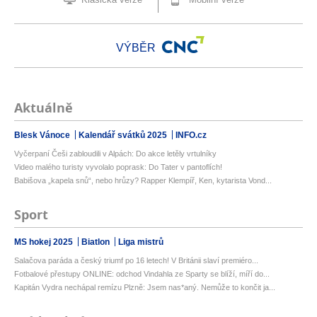
VÝBĚR
Aktuálně
Blesk Vánoce
Kalendář svátků 2025
INFO.cz
Vyčerpaní Češi zabloudili v Alpách: Do akce letěly vrtulníky
Video malého turisty vyvolalo poprask: Do Tater v pantoflích!
Babišova „kapela snů“, nebo hrůzy? Rapper Klempíř, Ken, kytarista Vond...
Sport
MS hokej 2025
Biatlon
Liga mistrů
Salačova paráda a český triumf po 16 letech! V Británii slaví premiéro...
Fotbalové přestupy ONLINE: odchod Vindahla ze Sparty se blíží, míří do...
Kapitán Vydra nechápal remízu Plzně: Jsem nas*aný. Nemůže to končit ja...