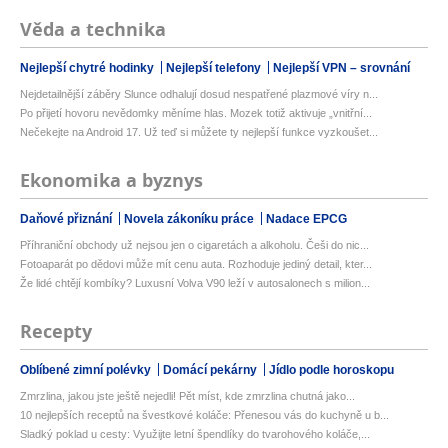
Věda a technika
Nejlepší chytré hodinky
Nejlepší telefony
Nejlepší VPN – srovnání
Nejdetailnější záběry Slunce odhalují dosud nespatřené plazmové víry n...
Po přijetí hovoru nevědomky měníme hlas. Mozek totiž aktivuje „vnitřní...
Nečekejte na Android 17. Už teď si můžete ty nejlepší funkce vyzkoušet...
Ekonomika a byznys
Daňové přiznání
Novela zákoníku práce
Nadace EPCG
Příhraniční obchody už nejsou jen o cigaretách a alkoholu. Češi do nic...
Fotoaparát po dědovi může mít cenu auta. Rozhoduje jediný detail, kter...
Že lidé chtějí kombíky? Luxusní Volva V90 leží v autosalonech s milion...
Recepty
Oblíbené zimní polévky
Domácí pekárny
Jídlo podle horoskopu
Zmrzlina, jakou jste ještě nejedli! Pět míst, kde zmrzlina chutná jako...
10 nejlepších receptů na švestkové koláče: Přenesou vás do kuchyně u b...
Sladký poklad u cesty: Využijte letní špendlíky do tvarohového koláče,...