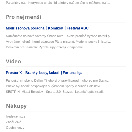
Parazité v nás: Kterým se u nás líbí a kde v našem těle je můžeme nají...
Pro nejmenší
Mourissonova poradna
Komiksy
Festival ABC
Nahlédněte do nové továrny Škoda Auto: Takhle probíhá výroba baterií p...
Vybíráme nejlepší herní adaptace Pána prstenů. Moderní pecky i histori...
Desková hra Stínadla: Rychlé šípy ožívají v napínavé
Video
Prostor X
Branky, body, kokoti
Fortuna liga
Fanoušci čínského Dalian Yingbo si připravili parádní choreo pro Stanc...
Priske byl hodně nespokojen s výkonem Sparty v Mladé Boleslavi
SESTŘIH: Mladá Boleslav - Sparta 2:0. Bezzubí Letenští opět ztratili. ...
Nákupy
hledejceny.cz
Zboží Živě
Osobní vozy