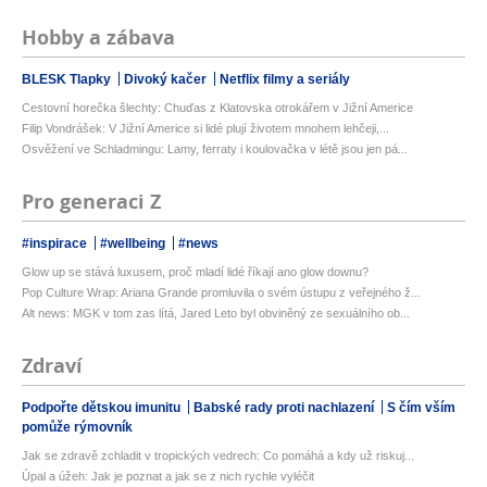
Hobby a zábava
BLESK Tlapky
Divoký kačer
Netflix filmy a seriály
Cestovní horečka šlechty: Chuďas z Klatovska otrokářem v Jižní Americe
Filip Vondrášek: V Jižní Americe si lidé plují životem mnohem lehčeji,...
Osvěžení ve Schladmingu: Lamy, ferraty i koulovačka v létě jsou jen pá...
Pro generaci Z
#inspirace
#wellbeing
#news
Glow up se stává luxusem, proč mladí lidé říkají ano glow downu?
Pop Culture Wrap: Ariana Grande promluvila o svém ústupu z veřejného ž...
Alt news: MGK v tom zas lítá, Jared Leto byl obviněný ze sexuálního ob...
Zdraví
Podpořte dětskou imunitu
Babské rady proti nachlazení
S čím vším
pomůže rýmovník
Jak se zdravě zchladit v tropických vedrech: Co pomáhá a kdy už riskuj...
Úpal a úžeh: Jak je poznat a jak se z nich rychle vyléčit