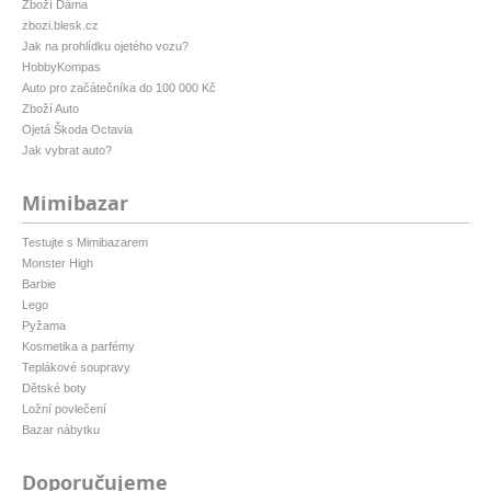
Zboží Dáma
zbozi.blesk.cz
Jak na prohlídku ojetého vozu?
HobbyKompas
Auto pro začátečníka do 100 000 Kč
Zboží Auto
Ojetá Škoda Octavia
Jak vybrat auto?
Mimibazar
Testujte s Mimibazarem
Monster High
Barbie
Lego
Pyžama
Kosmetika a parfémy
Teplákové soupravy
Dětské boty
Ložní povlečení
Bazar nábytku
Doporučujeme