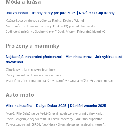
Móda a krása
Jak zhubnout
Trendy nehty pro jaro 2025
Nové make-up trendy
Kašpárková o milence svého ex Radka: Kopie z Wishe!
Noční můra v dovolenkovém ráji: Dívku (13) potrhala barakuda!
Jedinečný tulipán vyšlechtěný pro Frýdek-Místek: Připomíná historii vý...
Pro ženy a maminky
Nejčastější novoroční předsevzetí
Miminko a mráz
Jak vybírat letní
dovolenou
Okurkový salát s novými brambory
Dobrý základ na dovolenou nejen u moře...
Vracejí se vám doma dokola rýmy a angíny? Chyba může být v zubním kart...
Auto-moto
Alko-kalkulačka
Rallye Dakar 2025
Dálniční známka 2025
Moto2: Filip Salač se ve Velké Británii raduje ze své první výhry kari...
Podle Bergera je boj o letošní titul stále otevřený. Rakušan připomíná...
Toyota znovu ladí GR86. Nepřidala výkon, ale sáhla na detaily, které ř...