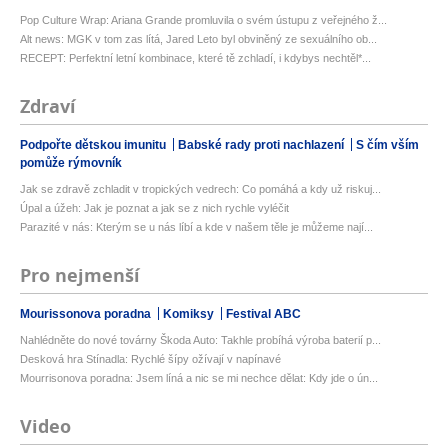
Pop Culture Wrap: Ariana Grande promluvila o svém ústupu z veřejného ž...
Alt news: MGK v tom zas lítá, Jared Leto byl obviněný ze sexuálního ob...
RECEPT: Perfektní letní kombinace, které tě zchladí, i kdybys nechtěl*...
Zdraví
Podpořte dětskou imunitu
Babské rady proti nachlazení
S čím vším
pomůže rýmovník
Jak se zdravě zchladit v tropických vedrech: Co pomáhá a kdy už riskuj...
Úpal a úžeh: Jak je poznat a jak se z nich rychle vyléčit
Parazité v nás: Kterým se u nás líbí a kde v našem těle je můžeme nají...
Pro nejmenší
Mourissonova poradna
Komiksy
Festival ABC
Nahlédněte do nové továrny Škoda Auto: Takhle probíhá výroba baterií p...
Desková hra Stínadla: Rychlé šípy ožívají v napínavé
Mourrisonova poradna: Jsem líná a nic se mi nechce dělat: Kdy jde o ún...
Video