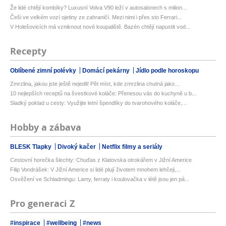
Že lidé chtějí kombíky? Luxusní Volva V90 leží v autosalonech s milion...
Češi ve velkém vozí ojetiny ze zahraničí. Mezi nimi i přes sto Ferrari...
V Holešovicích má vzniknout nové koupaliště. Bazén chtějí napustit vod...
Recepty
Oblíbené zimní polévky
Domácí pekárny
Jídlo podle horoskopu
Zmrzlina, jakou jste ještě nejedli! Pět míst, kde zmrzlina chutná jako...
10 nejlepších receptů na švestkové koláče: Přenesou vás do kuchyně u b...
Sladký poklad u cesty: Využijte letní špendlíky do tvarohového koláče,...
Hobby a zábava
BLESK Tlapky
Divoký kačer
Netflix filmy a seriály
Cestovní horečka šlechty: Chuďas z Klatovska otrokářem v Jižní Americe
Filip Vondrášek: V Jižní Americe si lidé plují životem mnohem lehčeji,...
Osvěžení ve Schladmingu: Lamy, ferraty i koulovačka v létě jsou jen pá...
Pro generaci Z
#inspirace
#wellbeing
#news