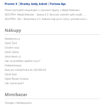
Prostor X
Branky, body, kokoti
Fortuna liga
Priske byl hodně nespokojen s výkonem Sparty v Mladé Boleslavi
SESTŘIH: Mladá Boleslav - Sparta 2:0. Bezzubí Letenští opět ztratili. ...
SESTŘIH: Zlín - Bohemians 0:2. Klokani mají první výhru, premiérovou t...
Nákupy
hledejceny.cz
Zboží Živě
Osobní vozy
Zboží Dáma
zbozi.blesk.cz
Jak na prohlídku ojetého vozu?
HobbyKompas
Auto pro začátečníka do 100 000 Kč
Zboží Auto
Ojetá Škoda Octavia
Jak vybrat auto?
Mimibazar
Testujte s Mimibazarem