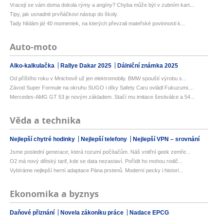
Vracejí se vám doma dokola rýmy a angíny? Chyba může být v zubním kart...
Tipy, jak usnadnit prvňáčkovi nástup do školy
Tady hlídám já! 40 momentek, na kterých převzali mateřské povinnosti k...
Auto-moto
Alko-kalkulačka
Rallye Dakar 2025
Dálniční známka 2025
Od příštího roku v Mnichově už jen elektromobily. BMW spouští výrobu s...
Závod Super Formule na okruhu SUGO i díky Safety Caru ovládl Fukuzumi....
Mercedes-AMG GT 53 je novým základem. Stačí mu imitace šestiválce a 54...
Věda a technika
Nejlepší chytré hodinky
Nejlepší telefony
Nejlepší VPN – srovnání
Jsme poslední generace, která rozumí počítačům. Náš vnitřní geek zemře...
O2 má nový dětský tarif, kde se data nezastaví. Pořídit ho mohou rodič...
Vybíráme nejlepší herní adaptace Pána prstenů. Moderní pecky i histori...
Ekonomika a byznys
Daňové přiznání
Novela zákoníku práce
Nadace EPCG