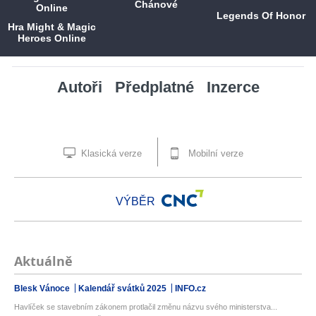
Chánové
Legends Of Honor
Hra Might & Magic
Heroes Online
Autoři
Předplatné
Inzerce
Klasická verze
Mobilní verze
VÝBĚR
Aktuálně
Blesk Vánoce
Kalendář svátků 2025
INFO.cz
Havlíček se stavebním zákonem protlačil změnu názvu svého ministerstva...