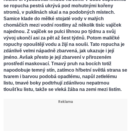
se ropucha pestrá ukrývá pod mohutnými kořeny
stromů, v puklinách skal a na podobných místech.
Samice klade do mělké stojaté vody v malých
chomáčích mezi vodní rostliny až několik tisíc vajíček
najednou. Z vajíček se pulci líhnou po týdnu a svůj
vývoj ukončí asi za pět až šest týdnů. Potom maličké
ropuchy opouštějí vodu a žijí na souši. Tato ropucha je
zdánlivě velmi nápadně zbarvená, jak ukazuje i její
jméno. Avšak přesto je její zbarvení v přirozeném
prostředí maskovací. Tmavý pruh na bocích totiž
napodobuje temný stín, zatímco hřbetní světlá strana se
tvarem i barvou podobá opadlému, napůl zetlelému
listu, tmavé boky podtrhují zdánlivou nepatrnou
tloušťku listu, takže se vleká žába na zemi mezi listím.