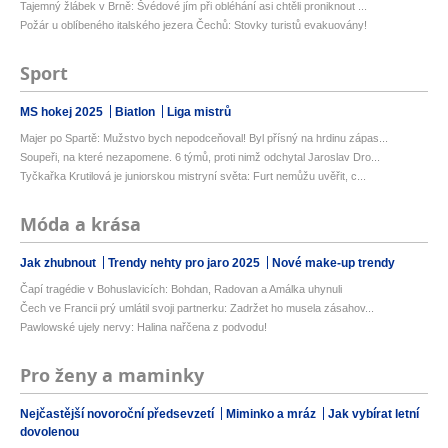
Tajemný žlábek v Brně: Švédové jím při obléhání asi chtěli proniknout ...
Požár u oblíbeného italského jezera Čechů: Stovky turistů evakuovány!
Sport
MS hokej 2025
Biatlon
Liga mistrů
Majer po Spartě: Mužstvo bych nepodceňoval! Byl přísný na hrdinu zápas...
Soupeři, na které nezapomene. 6 týmů, proti nimž odchytal Jaroslav Dro...
Tyčkařka Krutilová je juniorskou mistryní světa: Furt nemůžu uvěřit, c...
Móda a krása
Jak zhubnout
Trendy nehty pro jaro 2025
Nové make-up trendy
Čapí tragédie v Bohuslavicích: Bohdan, Radovan a Amálka uhynuli
Čech ve Francii prý umlátil svoji partnerku: Zadržet ho musela zásahov...
Pawlowské ujely nervy: Halina nařčena z podvodu!
Pro ženy a maminky
Nejčastější novoroční předsevzetí
Miminko a mráz
Jak vybírat letní
dovolenou