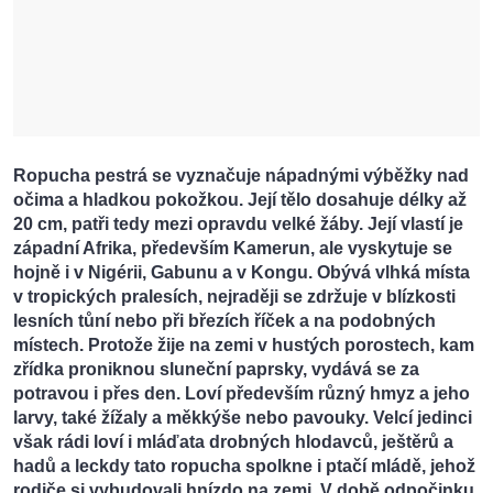
Ropucha pestrá se vyznačuje nápadnými výběžky nad
očima a hladkou pokožkou. Její tělo dosahuje délky až
20 cm, patři tedy mezi opravdu velké žáby. Její vlastí je
západní Afrika, především Kamerun, ale vyskytuje se
hojně i v Nigérii, Gabunu a v Kongu. Obývá vlhká místa
v tropických pralesích, nejraději se zdržuje v blízkosti
lesních tůní nebo při březích říček a na podobných
místech. Protože žije na zemi v hustých porostech, kam
zřídka proniknou sluneční paprsky, vydává se za
potravou i přes den. Loví především různý hmyz a jeho
larvy, také žížaly a měkkýše nebo pavouky. Velcí jedinci
však rádi loví i mláďata drobných hlodavců, ještěrů a
hadů a leckdy tato ropucha spolkne i ptačí mládě, jehož
rodiče si vybudovali hnízdo na zemi. V době odpočinku