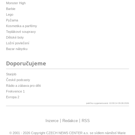
Monster High
Barbie
Lego
Pyžama
Kosmetika a parfémy
Teplákové soupravy
Dětské boty
Ložní povlečení
Bazar nábytku
Doporučujeme
Starjob
České podcasty
Rádio a zábava pro děti
Frekvence 1
Evropa 2
patička vygenerovaná: 10:30:14 09.08.2026
Inzerce
Redakce
RSS
© 2001 - 2026 Copyright
CZECH NEWS CENTER a.s.
se sídlem náměstí Marie