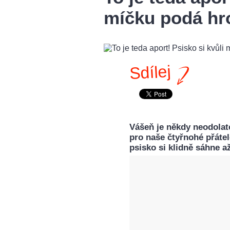
míčku podá hro
Sdílej
Vášeň je někdy neodolate
pro naše čtyřnohé přáte
psisko si klidně sáhne a