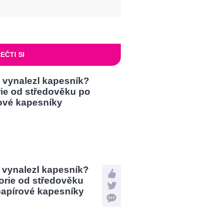
EČTI SI
 vynalezl kapesník?
orie od středověku
papírové kapesníky