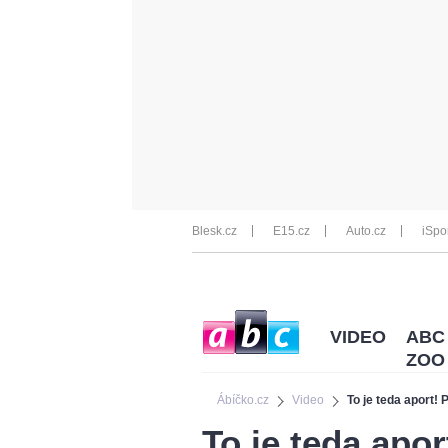
Blesk.cz
E15.cz
Auto.cz
iSpo
VIDEO
ABC
ZOO
Ábíčko.cz
Video
To je teda aport! 
To je teda apor