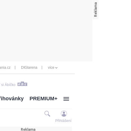
nia.cz
DIGIarena
více
 si Ábíčko
řihovánky
PREMIUM+
Přihlášení