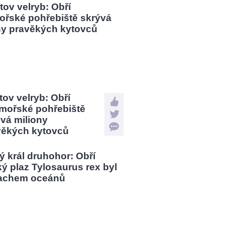
tov velryb: Obří
mořské pohřebiště
vá miliony
věkých kytovců