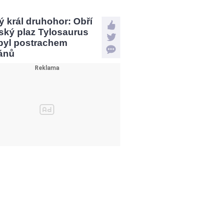
 král druhohor: Obří
ský plaz Tylosaurus
 byl postrachem
ánů