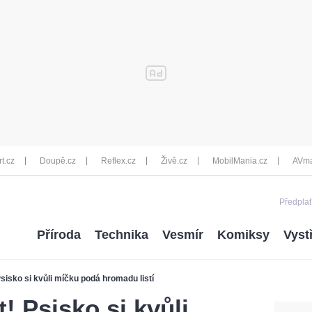
rt.cz
Doupě.cz
Reflex.cz
Živě.cz
MobilMania.cz
AVma
Předplať
Příroda
Technika
Vesmír
Komiksy
Vyst
Psisko si kvůli míčku podá hromadu listí
t! Psisko si kvůli