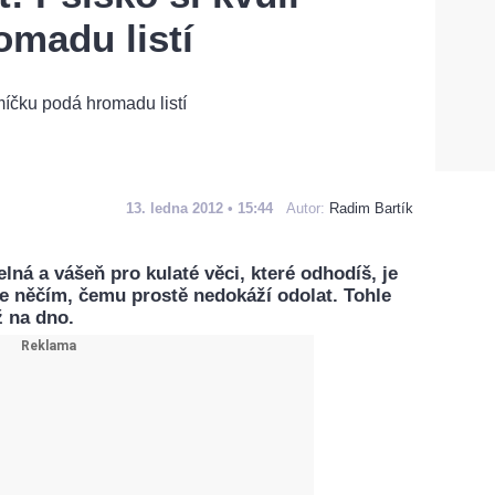
madu listí
13. ledna 2012 • 15:44
Autor:
Radim Bartík
lná a vášeň pro kulaté věci, které odhodíš, je
le něčím, čemu prostě nedokáží odolat. Tohle
ž na dno.