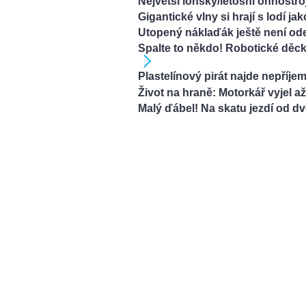
Největší loňský/letošní ohňostr
Gigantické vlny si hrají s lodí 
Utopený náklaďák ještě není od
Spalte to někdo! Robotické děcko
Plastelínový pirát najde nepříj
Život na hraně: Motorkář vyjel a
Malý ďábel! Na skatu jezdí od d