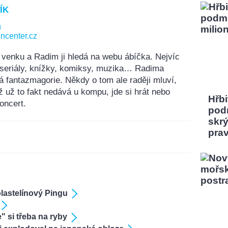
ÍK
u
ncenter.cz
 venku a Radim ji hledá na webu ábíčka. Nejvíc
, seriály, knížky, komiksy, muzika… Radima
á fantazmagorie. Někdy o tom ale raději mluví,
ž už to fakt nedává u kompu, jde si hrát nebo
Hřbi
oncert.
pod
skrý
pra
lastelínový Pingu
e" si třeba na ryby