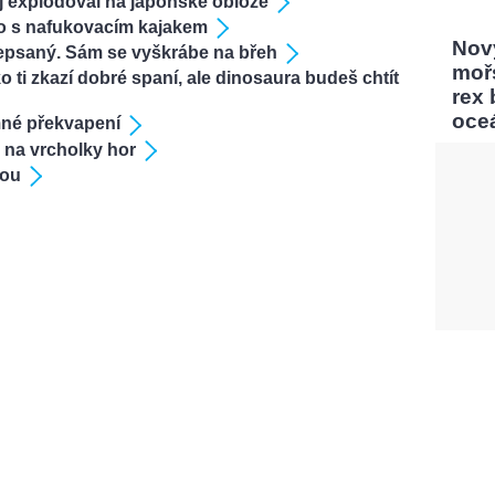
oj explodoval na japonské obloze
jako s nafukovacím kajakem
Nový
epsaný. Sám se vyškrábe na břeh
moř
 ti zkazí dobré spaní, ale dinosaura budeš chtít
rex
oce
emné překvapení
ž na vrcholky hor
vou