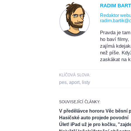
RADIM BART
Redaktor web
radim.bartik@c
Pravda je tam
ho baví filmy
zajímá kdejak
než píše. Kdy
zaskákat na k
KLÍČOVÁ SLOVA:
pes
,
aport
,
listy
SOUVISEJÍCÍ ČLÁNKY:
V předělávce hororu Věc běsní p
Hasičské auto projede povodní
Úlet! iPad už je pro kočku, "zajd