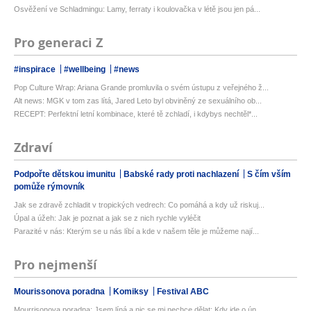
Osvěžení ve Schladmingu: Lamy, ferraty i koulovačka v létě jsou jen pá...
Pro generaci Z
#inspirace
#wellbeing
#news
Pop Culture Wrap: Ariana Grande promluvila o svém ústupu z veřejného ž...
Alt news: MGK v tom zas lítá, Jared Leto byl obviněný ze sexuálního ob...
RECEPT: Perfektní letní kombinace, které tě zchladí, i kdybys nechtěl*...
Zdraví
Podpořte dětskou imunitu
Babské rady proti nachlazení
S čím vším
pomůže rýmovník
Jak se zdravě zchladit v tropických vedrech: Co pomáhá a kdy už riskuj...
Úpal a úžeh: Jak je poznat a jak se z nich rychle vyléčit
Parazité v nás: Kterým se u nás líbí a kde v našem těle je můžeme nají...
Pro nejmenší
Mourissonova poradna
Komiksy
Festival ABC
Mourrisonova poradna: Jsem líná a nic se mi nechce dělat: Kdy jde o ún...