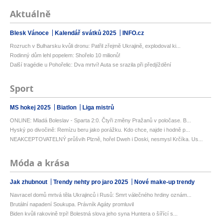
Aktuálně
Blesk Vánoce
Kalendář svátků 2025
INFO.cz
Rozruch v Bulharsku kvůli dronu: Patřil zřejmě Ukrajině, explodoval ki...
Rodinný dům lehl popelem: Shořelo 10 milionů!
Další tragédie u Pohořelic: Dva mrtví! Auta se srazila při předjíždění
Sport
MS hokej 2025
Biatlon
Liga mistrů
ONLINE: Mladá Boleslav - Sparta 2:0. Čtyři změny Pražanů v poločase. B...
Hyský po divočině: Remízu beru jako porážku. Kdo chce, najde i hodně p...
NEAKCEPTOVATELNÝ průšvih Plzně, hořel Dweh i Doski, nesmysl Krčíka. Us...
Móda a krása
Jak zhubnout
Trendy nehty pro jaro 2025
Nové make-up trendy
Navracel domů mrtvá těla Ukrajinců i Rusů: Smrt válečného hrdiny oznám...
Brutální napadení Soukupa. Právník Agáty promluvil
Biden kvůli rakovině trpí! Bolestná slova jeho syna Huntera o šířící s...