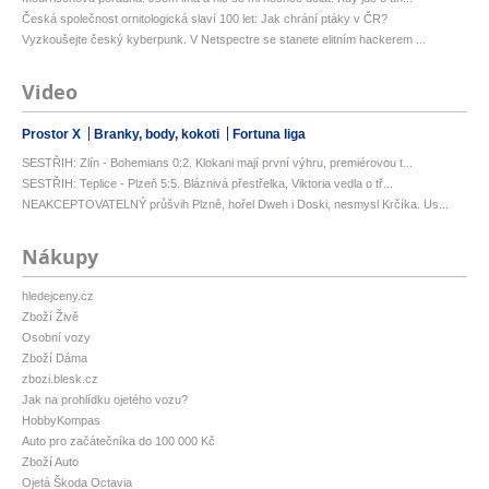
Česká společnost ornitologická slaví 100 let: Jak chrání ptáky v ČR?
Vyzkoušejte český kyberpunk. V Netspectre se stanete elitním hackerem ...
Video
Prostor X
Branky, body, kokoti
Fortuna liga
SESTŘIH: Zlín - Bohemians 0:2. Klokani mají první výhru, premiérovou t...
SESTŘIH: Teplice - Plzeň 5:5. Bláznivá přestřelka, Viktoria vedla o tř...
NEAKCEPTOVATELNÝ průšvih Plzně, hořel Dweh i Doski, nesmysl Krčíka. Us...
Nákupy
hledejceny.cz
Zboží Živě
Osobní vozy
Zboží Dáma
zbozi.blesk.cz
Jak na prohlídku ojetého vozu?
HobbyKompas
Auto pro začátečníka do 100 000 Kč
Zboží Auto
Ojetá Škoda Octavia