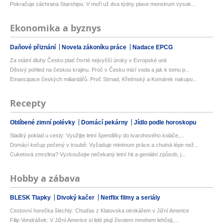
Pokračuje záchrana Starshipu. V moři už dva týdny plave monstrum vysok...
Ekonomika a byznys
Daňové přiznání
Novela zákoníku práce
Nadace EPCG
Za státní dluhy Česko platí čtvrté nejvyšší úroky v Evropské unii
Děsivý pohled na českou krajinu. Proč v Česku mizí voda a jak k tomu p...
Emancipace českých miliardářů. Proč Strnad, Křetínský a Komárek nakupu...
Recepty
Oblíbené zimní polévky
Domácí pekárny
Jídlo podle horoskopu
Sladký poklad u cesty: Využijte letní špendlíky do tvarohového koláče,...
Domácí kečup pečený v troubě: Vyžaduje minimum práce a chutná lépe než...
Cuketová zmrzlina? Vyzkoušejte nečekaný letní hit a geniální způsob, j...
Hobby a zábava
BLESK Tlapky
Divoký kačer
Netflix filmy a seriály
Cestovní horečka šlechty: Chuďas z Klatovska otrokářem v Jižní Americe
Filip Vondrášek: V Jižní Americe si lidé plují životem mnohem lehčeji,...