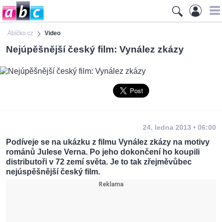
Ábíčko.cz
Video
Nejúpěšnější český film: Vynález zkázy
24. ledna 2013 • 06:00
Podíveje se na ukázku z filmu Vynález zkázy na motivy
románů Julese Verna. Po jeho dokončení ho koupili
distributoři v 72 zemí světa. Je to tak zřejměvůbec
nejúspěšnější český film.