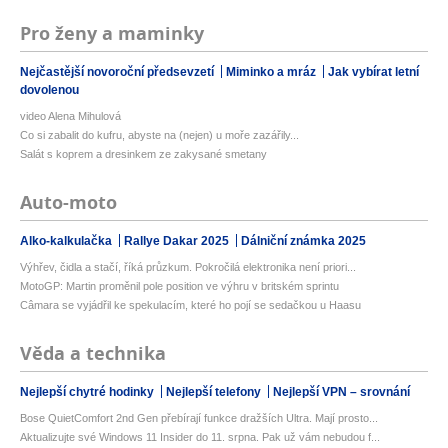
Pro ženy a maminky
Nejčastější novoroční předsevzetí
Miminko a mráz
Jak vybírat letní
dovolenou
video Alena Mihulová
Co si zabalit do kufru, abyste na (nejen) u moře zazářily...
Salát s koprem a dresinkem ze zakysané smetany
Auto-moto
Alko-kalkulačka
Rallye Dakar 2025
Dálniční známka 2025
Výhřev, čidla a stačí, říká průzkum. Pokročilá elektronika není priori...
MotoGP: Martin proměnil pole position ve výhru v britském sprintu
Câmara se vyjádřil ke spekulacím, které ho pojí se sedačkou u Haasu
Věda a technika
Nejlepší chytré hodinky
Nejlepší telefony
Nejlepší VPN – srovnání
Bose QuietComfort 2nd Gen přebírají funkce dražších Ultra. Mají prosto...
Aktualizujte své Windows 11 Insider do 11. srpna. Pak už vám nebudou f...