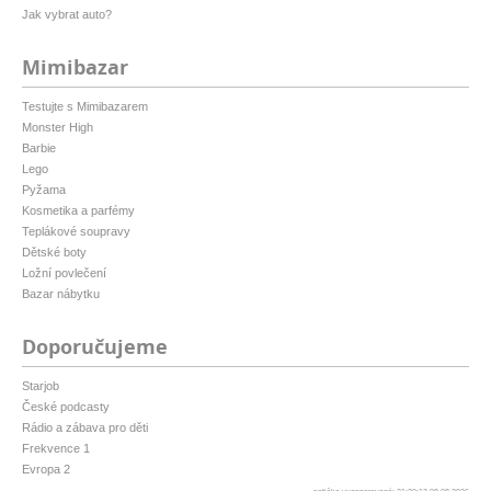
Jak vybrat auto?
Mimibazar
Testujte s Mimibazarem
Monster High
Barbie
Lego
Pyžama
Kosmetika a parfémy
Teplákové soupravy
Dětské boty
Ložní povlečení
Bazar nábytku
Doporučujeme
Starjob
České podcasty
Rádio a zábava pro děti
Frekvence 1
Evropa 2