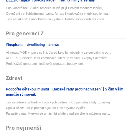
BLESK Tlapky
Divoký kačer
Netflix filmy a seriály
Filip Vondrášek: V Jižní Americe si lidé plují životem mnohem lehčeji,...
Osvěžení ve Schladmingu: Lamy, ferraty i koulovačka v létě jsou jen pá...
Tipy na víkend: Harry Potter na výstavě! Folklor, bitvy i setkání vodn...
Pro generaci Z
#inspirace
#wellbeing
#news
Alt news: MGK v tom zas lítá, Jared Leto byl obviněný ze sexuálního ob...
RECEPT: Perfektní letní kombinace, které tě zchladí, i kdybys nechtěl*...
Proč každá generace hledá svůj signature beauty look
Zdraví
Podpořte dětskou imunitu
Babské rady proti nachlazení
S čím vším
pomůže rýmovník
Jak se zdravě zchladit v tropických vedrech: Co pomáhá a kdy už riskuj...
Úpal a úžeh: Jak je poznat a jak se z nich rychle vyléčit
Parazité v nás: Kterým se u nás líbí a kde v našem těle je můžeme nají...
Pro nejmenší