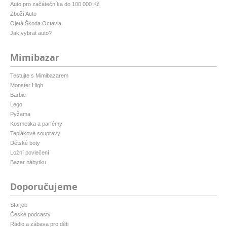
Auto pro začátečníka do 100 000 Kč
Zboží Auto
Ojetá Škoda Octavia
Jak vybrat auto?
Mimibazar
Testujte s Mimibazarem
Monster High
Barbie
Lego
Pyžama
Kosmetika a parfémy
Teplákové soupravy
Dětské boty
Ložní povlečení
Bazar nábytku
Doporučujeme
Starjob
České podcasty
Rádio a zábava pro děti