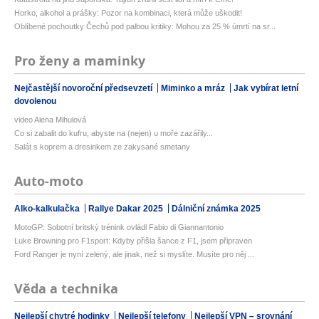
Horko, alkohol a prášky: Pozor na kombinaci, která může uškodit!
Oblíbené pochoutky Čechů pod palbou kritiky: Mohou za 25 % úmrtí na sr...
Pro ženy a maminky
Nejčastější novoroční předsevzetí
Miminko a mráz
Jak vybírat letní
dovolenou
video Alena Mihulová
Co si zabalit do kufru, abyste na (nejen) u moře zazářily...
Salát s koprem a dresinkem ze zakysané smetany
Auto-moto
Alko-kalkulačka
Rallye Dakar 2025
Dálniční známka 2025
MotoGP: Sobotní britský trénink ovládl Fabio di Giannantonio
Luke Browning pro F1sport: Kdyby přišla šance z F1, jsem připraven
Ford Ranger je nyní zelený, ale jinak, než si myslíte. Musíte pro něj ...
Věda a technika
Nejlepší chytré hodinky
Nejlepší telefony
Nejlepší VPN – srovnání