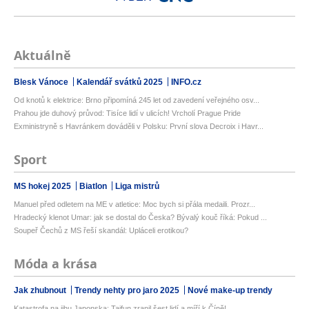
Aktuálně
Blesk Vánoce
Kalendář svátků 2025
INFO.cz
Od knotů k elektrice: Brno připomíná 245 let od zavedení veřejného osv...
Prahou jde duhový průvod: Tisíce lidí v ulicích! Vrcholí Prague Pride
Exministryně s Havránkem dováděli v Polsku: První slova Decroix i Havr...
Sport
MS hokej 2025
Biatlon
Liga mistrů
Manuel před odletem na ME v atletice: Moc bych si přála medaili. Prozr...
Hradecký klenot Umar: jak se dostal do Česka? Bývalý kouč říká: Pokud ...
Soupeř Čechů z MS řeší skandál: Upláceli erotikou?
Móda a krása
Jak zhubnout
Trendy nehty pro jaro 2025
Nové make-up trendy
Katastrofa na jihu Japonska: Tajfun zranil šest lidí a míří k Číně!