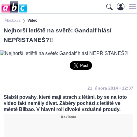
Ábíčko.cz
Video
Nejhorší letiště na světě: Gandalf hlásí
NEPŘISTANEŠ?!!
21. února 2014 • 12:37
Slabší povahy, které mají strach z létání, by se na toto
video fakt neměly dívat. Záběry pochází z letiště ve
městě Bilbao. V hlavní roli divoké vzdušné proudy.