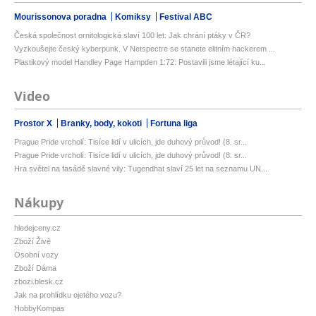
Mourissonova poradna
Komiksy
Festival ABC
Česká společnost ornitologická slaví 100 let: Jak chrání ptáky v ČR?
Vyzkoušejte český kyberpunk. V Netspectre se stanete elitním hackerem ...
Plastikový model Handley Page Hampden 1:72: Postavili jsme létající ku...
Video
Prostor X
Branky, body, kokoti
Fortuna liga
Prague Pride vrcholí: Tisíce lidí v ulicích, jde duhový průvod! (8. sr...
Prague Pride vrcholí: Tisíce lidí v ulicích, jde duhový průvod! (8. sr...
Hra světel na fasádě slavné vily: Tugendhat slaví 25 let na seznamu UN...
Nákupy
hledejceny.cz
Zboží Živě
Osobní vozy
Zboží Dáma
zbozi.blesk.cz
Jak na prohlídku ojetého vozu?
HobbyKompas