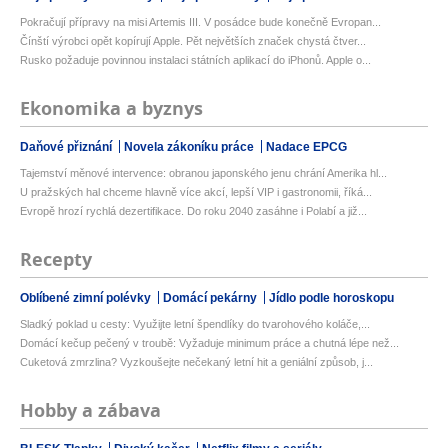
Pokračují přípravy na misi Artemis III. V posádce bude konečně Evropan...
Čínští výrobci opět kopírují Apple. Pět největších značek chystá čtver...
Rusko požaduje povinnou instalaci státních aplikací do iPhonů. Apple o...
Ekonomika a byznys
Daňové přiznání
Novela zákoníku práce
Nadace EPCG
Tajemství měnové intervence: obranou japonského jenu chrání Amerika hl...
U pražských hal chceme hlavně více akcí, lepší VIP i gastronomii, říká...
Evropě hrozí rychlá dezertifikace. Do roku 2040 zasáhne i Polabí a již...
Recepty
Oblíbené zimní polévky
Domácí pekárny
Jídlo podle horoskopu
Sladký poklad u cesty: Využijte letní špendlíky do tvarohového koláče,...
Domácí kečup pečený v troubě: Vyžaduje minimum práce a chutná lépe než...
Cuketová zmrzlina? Vyzkoušejte nečekaný letní hit a geniální způsob, j...
Hobby a zábava