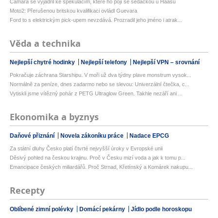
Câmara se vyjádřil ke spekulacím, které ho pojí se sedačkou u Haasu
Moto2: Přerušenou britskou kvalifikaci ovládl Guevara
Ford to s elektrickým pick-upem nevzdává. Prozradil jeho jméno i atrak...
Věda a technika
Nejlepší chytré hodinky
Nejlepší telefony
Nejlepší VPN – srovnání
Pokračuje záchrana Starshipu. V moři už dva týdny plave monstrum vysok...
Normálně za peníze, dnes zadarmo nebo se slevou: Univerzální čtečka, c...
Vytiskli jsme vítězný pohár z PETG Ultraglow Green. Takhle nezáří ani ...
Ekonomika a byznys
Daňové přiznání
Novela zákoníku práce
Nadace EPCG
Za státní dluhy Česko platí čtvrté nejvyšší úroky v Evropské unii
Děsivý pohled na českou krajinu. Proč v Česku mizí voda a jak k tomu p...
Emancipace českých miliardářů. Proč Strnad, Křetínský a Komárek nakupu...
Recepty
Oblíbené zimní polévky
Domácí pekárny
Jídlo podle horoskopu