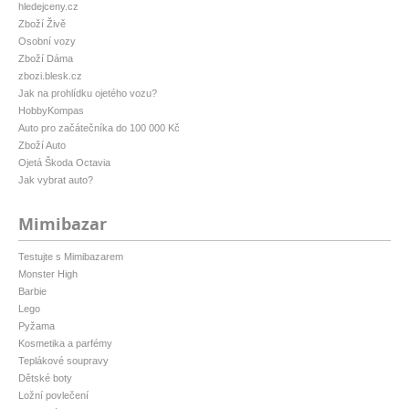
hledejceny.cz
Zboží Živě
Osobní vozy
Zboží Dáma
zbozi.blesk.cz
Jak na prohlídku ojetého vozu?
HobbyKompas
Auto pro začátečníka do 100 000 Kč
Zboží Auto
Ojetá Škoda Octavia
Jak vybrat auto?
Mimibazar
Testujte s Mimibazarem
Monster High
Barbie
Lego
Pyžama
Kosmetika a parfémy
Teplákové soupravy
Dětské boty
Ložní povlečení