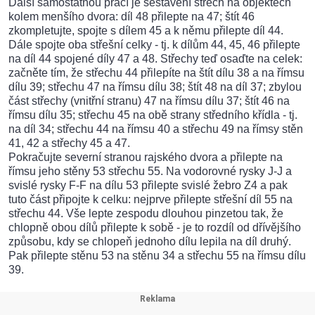
Další samostatnou prací je sestavení střech na objektech
kolem menšího dvora: díl 48 přilepte na 47; štít 46
zkompletujte, spojte s dílem 45 a k němu přilepte díl 44.
Dále spojte oba střešní celky - tj. k dílům 44, 45, 46 přilepte
na díl 44 spojené díly 47 a 48. Střechy teď osaďte na celek:
začněte tím, že střechu 44 přilepíte na štít dílu 38 a na římsu
dílu 39; střechu 47 na římsu dílu 38; štít 48 na díl 37; zbylou
část střechy (vnitřní stranu) 47 na římsu dílu 37; štít 46 na
římsu dílu 35; střechu 45 na obě strany středního křídla - tj.
na díl 34; střechu 44 na římsu 40 a střechu 49 na římsy stěn
41, 42 a střechy 45 a 47.
Pokračujte severní stranou rajského dvora a přilepte na
římsu jeho stěny 53 střechu 55. Na vodorovné rysky J-J a
svislé rysky F-F na dílu 53 přilepte svislé žebro Z4 a pak
tuto část připojte k celku: nejprve přilepte střešní díl 55 na
střechu 44. Vše lepte zespodu dlouhou pinzetou tak, že
chlopně obou dílů přilepte k sobě - je to rozdíl od dřívějšího
způsobu, kdy se chlopeň jednoho dílu lepila na díl druhý.
Pak přilepte stěnu 53 na stěnu 34 a střechu 55 na římsu dílu
39.