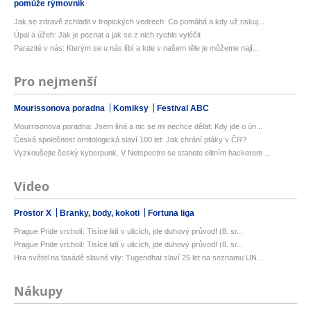
pomůže rýmovník
Jak se zdravě zchladit v tropických vedrech: Co pomáhá a kdy už riskuj...
Úpal a úžeh: Jak je poznat a jak se z nich rychle vyléčit
Parazité v nás: Kterým se u nás líbí a kde v našem těle je můžeme nají...
Pro nejmenší
Mourissonova poradna
Komiksy
Festival ABC
Mourrisonova poradna: Jsem líná a nic se mi nechce dělat: Kdy jde o ún...
Česká společnost ornitologická slaví 100 let: Jak chrání ptáky v ČR?
Vyzkoušejte český kyberpunk. V Netspectre se stanete elitním hackerem ...
Video
Prostor X
Branky, body, kokoti
Fortuna liga
Prague Pride vrcholí: Tisíce lidí v ulicích, jde duhový průvod! (8. sr...
Prague Pride vrcholí: Tisíce lidí v ulicích, jde duhový průvod! (8. sr...
Hra světel na fasádě slavné vily: Tugendhat slaví 25 let na seznamu UN...
Nákupy