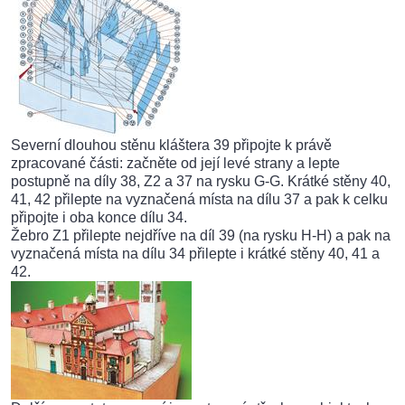
Severní dlouhou stěnu kláštera 39 připojte k právě
zpracované části: začněte od její levé strany a lepte
postupně na díly 38, Z2 a 37 na rysku G-G. Krátké stěny 40,
41, 42 přilepte na vyznačená místa na dílu 37 a pak k celku
připojte i oba konce dílu 34.
Žebro Z1 přilepte nejdříve na díl 39 (na rysku H-H) a pak na
vyznačená místa na dílu 34 přilepte i krátké stěny 40, 41 a
42.