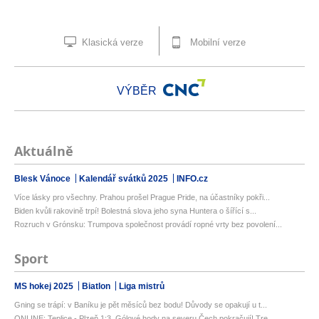
Klasická verze
Mobilní verze
VÝBĚR
Aktuálně
Blesk Vánoce
Kalendář svátků 2025
INFO.cz
Více lásky pro všechny. Prahou prošel Prague Pride, na účastníky pokři...
Biden kvůli rakovině trpí! Bolestná slova jeho syna Huntera o šířící s...
Rozruch v Grónsku: Trumpova společnost provádí ropné vrty bez povolení...
Sport
MS hokej 2025
Biatlon
Liga mistrů
Gning se trápí: v Baníku je pět měsíců bez bodu! Důvody se opakují u t...
ONLINE: Teplice - Plzeň 1:3. Gólové hody na severu Čech pokračují! Tre...