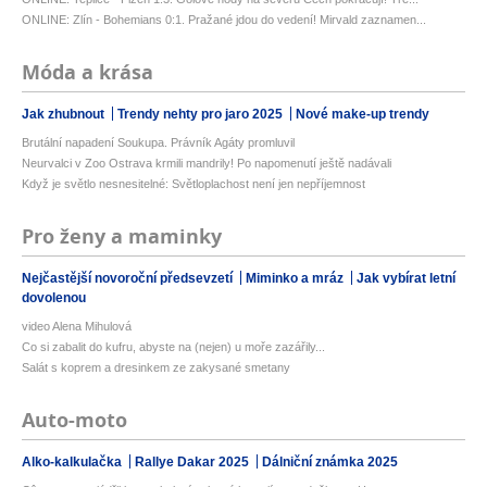
ONLINE: Zlín - Bohemians 0:1. Pražané jdou do vedení! Mirvald zaznamen...
Móda a krása
Jak zhubnout
Trendy nehty pro jaro 2025
Nové make-up trendy
Brutální napadení Soukupa. Právník Agáty promluvil
Neurvalci v Zoo Ostrava krmili mandrily! Po napomenutí ještě nadávali
Když je světlo nesnesitelné: Světloplachost není jen nepříjemnost
Pro ženy a maminky
Nejčastější novoroční předsevzetí
Miminko a mráz
Jak vybírat letní
dovolenou
video Alena Mihulová
Co si zabalit do kufru, abyste na (nejen) u moře zazářily...
Salát s koprem a dresinkem ze zakysané smetany
Auto-moto
Alko-kalkulačka
Rallye Dakar 2025
Dálniční známka 2025