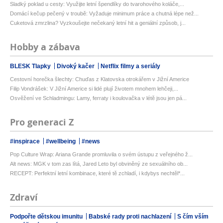
Sladký poklad u cesty: Využijte letní špendlíky do tvarohového koláče,...
Domácí kečup pečený v troubě: Vyžaduje minimum práce a chutná lépe než...
Cuketová zmrzlina? Vyzkoušejte nečekaný letní hit a geniální způsob, j...
Hobby a zábava
BLESK Tlapky
Divoký kačer
Netflix filmy a seriály
Cestovní horečka šlechty: Chuďas z Klatovska otrokářem v Jižní Americe
Filip Vondrášek: V Jižní Americe si lidé plují životem mnohem lehčeji,...
Osvěžení ve Schladmingu: Lamy, ferraty i koulovačka v létě jsou jen pá...
Pro generaci Z
#inspirace
#wellbeing
#news
Pop Culture Wrap: Ariana Grande promluvila o svém ústupu z veřejného ž...
Alt news: MGK v tom zas lítá, Jared Leto byl obviněný ze sexuálního ob...
RECEPT: Perfektní letní kombinace, které tě zchladí, i kdybys nechtěl*...
Zdraví
Podpořte dětskou imunitu
Babské rady proti nachlazení
S čím vším