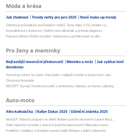
Móda a krása
Jak zhubnout
Trendy nehty pro jaro 2025
Nové make-up trendy
Zdenka je průvodkyní pozůstalých rodičů: Syna Vojtu (†21) ztratila o p...
Konvalinková o Kaiserovi: Oldřich není alkoholik a práskla diagnózu
Poprava během živého vysílání: Influencera zastřelil kartel na ulici
Pro ženy a maminky
Nejčastější novoroční předsevzetí
Miminko a mráz
Jak vybírat letní
dovolenou
Horoskop zdraví na srpen: Kdo bude v nejlepší kondici a komu hrozí nad...
Okurková limonáda
RECEPT: Kynutý švestkový koláč s drobenkou. Klasika, se kterou zaboduj...
Auto-moto
Alko-kalkulačka
Rallye Dakar 2025
Dálniční známka 2025
MotoGP: Páteční program ve Velké Británii uzavřel rekordním časem Bezz...
Další klasická corvette s dobrými jízdními vlastnostmi? Mitsuoka znovu...
Problémy Cadillacu s brzdami souvisí podle Bottase s jejich chlazením