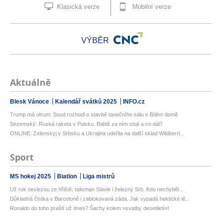
Klasická verze
Mobilní verze
VÝBĚR
Aktuálně
Blesk Vánoce
Kalendář svátků 2025
INFO.cz
Trump má utrum: Soud rozhodl o stavbě tanečního sálu v Bílém domě
Sezemský: Ruská raketa v Polsku. Babiš za ním stojí a co dál?
ONLINE: Zelenskyj v Srbsku a Ukrajina udeřila na další sklad Wildberri...
Sport
MS hokej 2025
Biatlon
Liga mistrů
Už rok neslezou ze hřiště: talisman Slavie i železný Srb. Kdo nechyběl...
Důkladná čistka v Barceloně i zablokovaná záda. Jak vypadá hektické lé...
Ronaldo do toho praští už dnes? Šachy kolem »svatby desetiletí«!