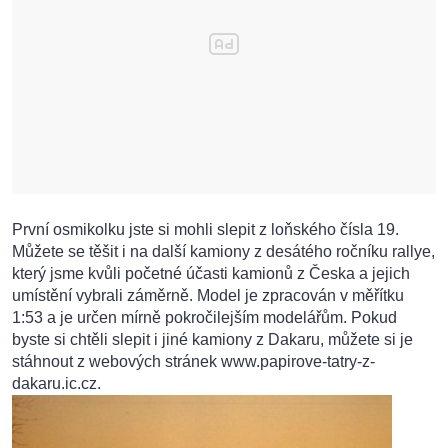
První osmikolku jste si mohli slepit z loňského čísla 19.
Můžete se těšit i na další kamiony z desátého ročníku rallye,
který jsme kvůli početné účasti kamionů z Česka a jejich
umístění vybrali záměrně. Model je zpracován v měřítku
1:53 a je určen mírně pokročilejším modelářům. Pokud
byste si chtěli slepit i jiné kamiony z Dakaru, můžete si je
stáhnout z webových stránek www.papirove-tatry-z-
dakaru.ic.cz.