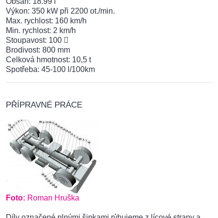
Obsah: 18.99 l
Výkon: 350 kW při 2200 ot./min.
Max. rychlost: 160 km/h
Min. rychlost: 2 km/h
Stoupavost: 100 
Brodivost: 800 mm
Celková hmotnost: 10,5 t
Spotřeba: 45-100 l/100km
PŘÍPRAVNÉ PRÁCE
Foto:
Roman Hruška
Díly označené plnými šipkami rýhujeme z lícové strany a