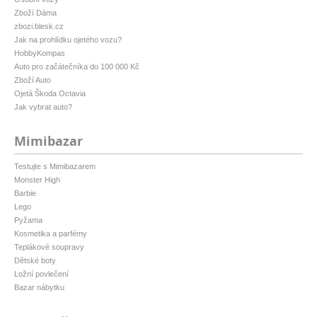
Zboží Dáma
zbozi.blesk.cz
Jak na prohlídku ojetého vozu?
HobbyKompas
Auto pro začátečníka do 100 000 Kč
Zboží Auto
Ojetá Škoda Octavia
Jak vybrat auto?
Mimibazar
Testujte s Mimibazarem
Monster High
Barbie
Lego
Pyžama
Kosmetika a parfémy
Teplákové soupravy
Dětské boty
Ložní povlečení
Bazar nábytku