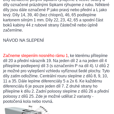
díly označené prázdnými šipkami rýhujeme z rubu. Některé
díly jsou dále označené P jako pravý nebo přední a L jako
levý. Díly 14, 39, 40 (bez chlopní), 46, 65 podlepíme
kartonem silným 1 mm. Díly 22, 23, 42, 65 a spodní část
boků kabiny 44 z rubové strany částečně nebo úplně
začerníme.
NÁVOD NA SLEPENÍ
Začneme slepením nosného rámu 1
, ke kterému přilepíme
díl 20 a přední nárazník 19. Na jeden díl 2 a na jeden díl 4
přilepíme podlepený díl 3 (s označením P na díl 4). U dílů 2
je možné pro vylepšení vzhledu vyříznout šedé plochy. Tyto
díly zatím odložíme. Centrální rouru slepíme z dílů 8, 9, 10,
11 a 35. Dále lepíme diferenciály 5 a 2x 6. Ke každému
diferenciálu 6 je pouze jeden díl 7. Z druhé strany ho
přilepíme k dílu 2. Zadní poloosy slepíme z dílů 26 a přední
poloosy z dílů 25. Zde je možné udělat 2 varianty -
pootočená kola nebo rovná.