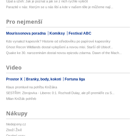
Úpal a úžeh: Jak je poznat a jak se z nich rychle vyléčit
Parazité v nás: Kterým se u nás líbí a kde v našem těle je můžeme nají...
Pro nejmenší
Mourissonova poradna
Komiksy
Festival ABC
Kdo vynalezl kapesník? Historie od středověku po papírové kapesníky
Ghost Recon Wildlands dostal vylepšení a novou misi. Starší díl Ubisof...
Quake ke 30. narozeninám dostal novou epizodu zdarma. Dawn of the Mach...
Video
Prostor X
Branky, body, kokoti
Fortuna liga
Klaus promluvil na pohřbu Knížáka
SESTŘIH: Zbrojovka - Liberec 0:1. Rozhodl Dulay, ale při premiéře za S...
Milan Knížák pohřeb
Nákupy
hledejceny.cz
Zboží Živě
Osobní vozy