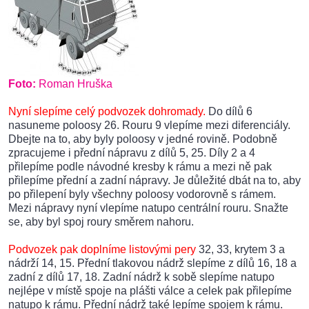
Foto:
Roman Hruška
Nyní slepíme celý podvozek dohromady.
Do dílů 6
nasuneme poloosy 26. Rouru 9 vlepíme mezi diferenciály.
Dbejte na to, aby byly poloosy v jedné rovině. Podobně
zpracujeme i přední nápravu z dílů 5, 25. Díly 2 a 4
přilepíme podle návodné kresby k rámu a mezi ně pak
přilepíme přední a zadní nápravy. Je důležité dbát na to, aby
po přilepení byly všechny poloosy vodorovně s rámem.
Mezi nápravy nyní vlepíme natupo centrální rouru. Snažte
se, aby byl spoj roury směrem nahoru.
Podvozek pak doplníme listovými pery
32, 33, krytem 3 a
nádrží 14, 15. Přední tlakovou nádrž slepíme z dílů 16, 18 a
zadní z dílů 17, 18. Zadní nádrž k sobě slepíme natupo
nejlépe v místě spoje na plášti válce a celek pak přilepíme
natupo k rámu. Přední nádrž také lepíme spojem k rámu.