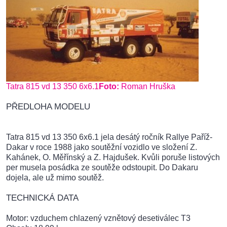
Tatra 815 vd 13 350 6x6.1
Foto:
Roman Hruška
PŘEDLOHA MODELU
Tatra 815 vd 13 350 6x6.1 jela desátý ročník Rallye Paříž-
Dakar v roce 1988 jako soutěžní vozidlo ve složení Z.
Kahánek, O. Měřínský a Z. Hajdušek. Kvůli poruše listových
per musela posádka ze soutěže odstoupit. Do Dakaru
dojela, ale už mimo soutěž.
TECHNICKÁ DATA
Motor: vzduchem chlazený vznětový desetiválec T3