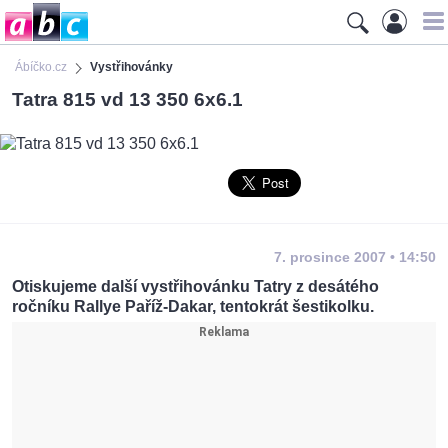
Ábíčko.cz
Vystřihovánky
Tatra 815 vd 13 350 6x6.1
7. prosince 2007 • 14:50
Otiskujeme další vystřihovánku Tatry z desátého
ročníku Rallye Paříž-Dakar, tentokrát šestikolku.