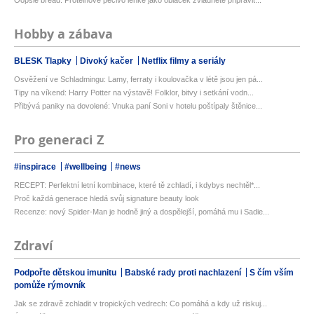
Oopsie bread: Proteinové pečivo lehké jako obláček zvládnete připravit...
Hobby a zábava
BLESK Tlapky
Divoký kačer
Netflix filmy a seriály
Osvěžení ve Schladmingu: Lamy, ferraty i koulovačka v létě jsou jen pá...
Tipy na víkend: Harry Potter na výstavě! Folklor, bitvy i setkání vodn...
Přibývá paniky na dovolené: Vnuka paní Soni v hotelu poštípaly štěnice...
Pro generaci Z
#inspirace
#wellbeing
#news
RECEPT: Perfektní letní kombinace, které tě zchladí, i kdybys nechtěl*...
Proč každá generace hledá svůj signature beauty look
Recenze: nový Spider-Man je hodně jiný a dospělejší, pomáhá mu i Sadie...
Zdraví
Podpořte dětskou imunitu
Babské rady proti nachlazení
S čím vším
pomůže rýmovník
Jak se zdravě zchladit v tropických vedrech: Co pomáhá a kdy už riskuj...