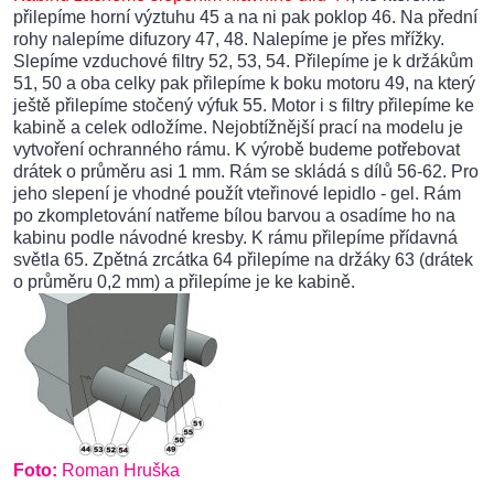
přilepíme horní výztuhu 45 a na ni pak poklop 46. Na přední
rohy nalepíme difuzory 47, 48. Nalepíme je přes mřížky.
Slepíme vzduchové filtry 52, 53, 54. Přilepíme je k držákům
51, 50 a oba celky pak přilepíme k boku motoru 49, na který
ještě přilepíme stočený výfuk 55. Motor i s filtry přilepíme ke
kabině a celek odložíme. Nejobtížnější prací na modelu je
vytvoření ochranného rámu. K výrobě budeme potřebovat
drátek o průměru asi 1 mm. Rám se skládá s dílů 56-62. Pro
jeho slepení je vhodné použít vteřinové lepidlo - gel. Rám
po zkompletování natřeme bílou barvou a osadíme ho na
kabinu podle návodné kresby. K rámu přilepíme přídavná
světla 65. Zpětná zrcátka 64 přilepíme na držáky 63 (drátek
o průměru 0,2 mm) a přilepíme je ke kabině.
Foto:
Roman Hruška