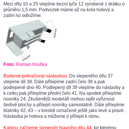
Mezi díly 10 a 25 vlepíme torzní tyče 12 vyrobené z drátku o
průměru 1,5 mm. Podvozek máme až na kola hotový a
zatím ho odložíme.
Foto:
Roman Hruška
Budeme pokračovat nástavbou.
Do slepeného dílu 37
vlepíme díl 38. Dále přilepíme zadní čelo 36 a pak
podlepené dno 40. Podlepený díl 39 vlepíme do nástavby a
k celku pak přilepíme přední čelo 41. Na spodek přilepíme
nosníky 24. Zkušenější modeláři mohou opět vyříznout
šedivé plochy a přilepit nosníky samostatně. Dále přilepíme
blatníky 42, 43 – v kresbě označené ještě jako levé a pravé.
Nástavba je hotova a můžeme ji přilepit k rámu.
Kabinu začneme slepením hlavního dílu 44
, ke kterému