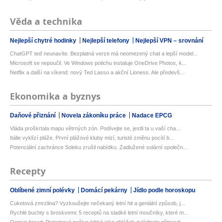
Věda a technika
Nejlepší chytré hodinky
Nejlepší telefony
Nejlepší VPN – srovnání
ChatGPT teď neunavíte. Bezplatná verze má neomezený chat a lepší model...
Microsoft se nepoučil. Ve Windows potichu instaluje OneDrive Photos, k...
Netflix a další na víkend: nový Ted Lasso a akční Lioness. Ale předevš...
Ekonomika a byznys
Daňové přiznání
Novela zákoníku práce
Nadace EPCG
Vláda proškrtala mapu větrných zón. Podívejte se, jestli ta u vaší cha...
Itálie vyklízí pláže. První plážové kluby mizí, turisté změnu pocítí b...
Potenciální zachránce Soleku zrušil nabídku. Zadlužené solární společn...
Recepty
Oblíbené zimní polévky
Domácí pekárny
Jídlo podle horoskopu
Cuketová zmrzlina? Vyzkoušejte nečekaný letní hit a geniální způsob, j...
Rychlé buchty s broskvemi: 5 receptů na sladké letní moučníky, které m...