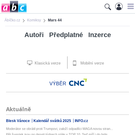
Ábíčko.cz
Komiksy
Mars 44
Autoři
Předplatné
Inzerce
Klasická verze
Mobilní verze
VÝBĚR
Aktuálně
Blesk Vánoce
Kalendář svátků 2025
INFO.cz
Moderátor se obrátil proti Trumpovi, založí odpadlíci MAGA novou stran...
Pět švestek jsou po deseti týdnech stále v TOP 10. Teď míří i do brits...