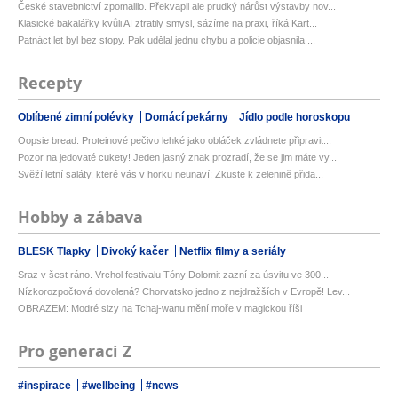
České stavebnictví zpomalilo. Překvapil ale prudký nárůst výstavby nov...
Klasické bakalářky kvůli AI ztratily smysl, sázíme na praxi, říká Kart...
Patnáct let byl bez stopy. Pak udělal jednu chybu a policie objasnila ...
Recepty
Oblíbené zimní polévky
Domácí pekárny
Jídlo podle horoskopu
Oopsie bread: Proteinové pečivo lehké jako obláček zvládnete připravit...
Pozor na jedovaté cukety! Jeden jasný znak prozradí, že se jim máte vy...
Svěží letní saláty, které vás v horku neunaví: Zkuste k zelenině přida...
Hobby a zábava
BLESK Tlapky
Divoký kačer
Netflix filmy a seriály
Sraz v šest ráno. Vrchol festivalu Tóny Dolomit zazní za úsvitu ve 300...
Nízkorozpočtová dovolená? Chorvatsko jedno z nejdražších v Evropě! Lev...
OBRAZEM: Modré slzy na Tchaj-wanu mění moře v magickou říši
Pro generaci Z
#inspirace
#wellbeing
#news