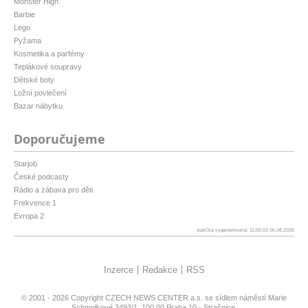
Monster High
Barbie
Lego
Pyžama
Kosmetika a parfémy
Teplákové soupravy
Dětské boty
Ložní povlečení
Bazar nábytku
Doporučujeme
Starjob
České podcasty
Rádio a zábava pro děti
Frekvence 1
Evropa 2
patička vygenerovaná: 11:00:15 06.08.2026
Inzerce
Redakce
RSS
© 2001 - 2026 Copyright
CZECH NEWS CENTER a.s.
se sídlem náměstí Marie
Schmolkové 3493/1, 100 00 Praha 10 - Strašnice,