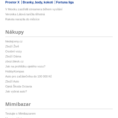
Prostor X
Branky, body, kokoti
Fortuna liga
V Mexiku zastřelili streamera během vysílání
Veronika Lálová tančila těhotná
Raketa narazila do měsíce
Nákupy
hledejceny.cz
Zboží Živě
Osobní vozy
Zboží Dáma
zbozi.blesk.cz
Jak na prohlídku ojetého vozu?
HobbyKompas
Auto pro začátečníka do 100 000 Kč
Zboží Auto
Ojetá Škoda Octavia
Jak vybrat auto?
Mimibazar
Testujte s Mimibazarem