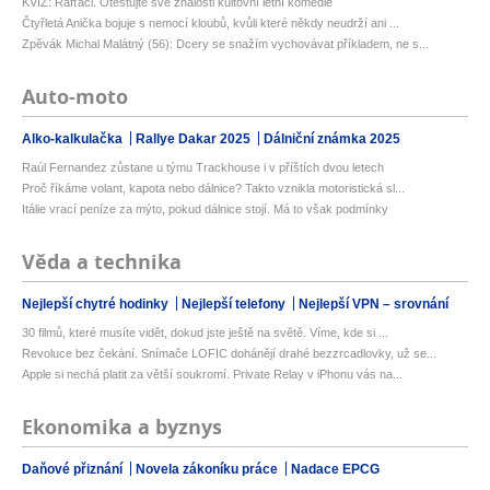
KVÍZ: Rafťáci. Otestujte své znalosti kultovní letní komedie
Čtyřletá Anička bojuje s nemocí kloubů, kvůli které někdy neudrží ani ...
Zpěvák Michal Malátný (56): Dcery se snažím vychovávat příkladem, ne s...
Auto-moto
Alko-kalkulačka
Rallye Dakar 2025
Dálniční známka 2025
Raúl Fernandez zůstane u týmu Trackhouse i v příštích dvou letech
Proč říkáme volant, kapota nebo dálnice? Takto vznikla motoristická sl...
Itálie vrací peníze za mýto, pokud dálnice stojí. Má to však podmínky
Věda a technika
Nejlepší chytré hodinky
Nejlepší telefony
Nejlepší VPN – srovnání
30 filmů, které musíte vidět, dokud jste ještě na světě. Víme, kde si ...
Revoluce bez čekání. Snímače LOFIC dohánějí drahé bezzrcadlovky, už se...
Apple si nechá platit za větší soukromí. Private Relay v iPhonu vás na...
Ekonomika a byznys
Daňové přiznání
Novela zákoníku práce
Nadace EPCG