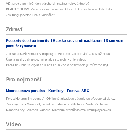
Víš, proč ti po mléčných výrobcích možná nebývá dobře?
BEAUTY NEWS: Zara Larsson servíruje Cheetah Girl makeup a Billie Eilis...
Jak funguje vztah Lva a Vodnáře?
Zdraví
Podpořte dětskou imunitu
Babské rady proti nachlazení
S čím vším
pomůže rýmovník
Jak se zdravě zchladit v tropických vedrech: Co pomáhá a kdy už riskuj...
Úpal a úžeh: Jak je poznat a jak se z nich rychle vyléčit
Parazité v nás: Kterým se u nás líbí a kde v našem těle je můžeme nají...
Pro nejmenší
Mourissonova poradna
Komiksy
Festival ABC
Forza Horizon 6 (recenze): Oblíbené arkádové závody se přesouvají do u...
Zase vychází Minecraft, tentokrát nativně pro Nintendo Switch 2. Nová ...
Recenze hry Splatoon Raiders. Nintendo proměnilo svou multiplayerovou ...
Video