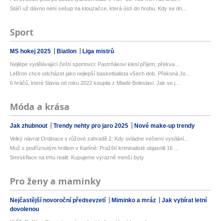
Stáří už dávno není sešup na klouzačce, která ústí do hrobu. Kdy se dn...
Sport
MS hokej 2025
Biatlon
Liga mistrů
Nejlépe vydělávající čeští sportovci: Pastrňákovi klesl příjem, překva...
LeBron chce odcházet jako nejlepší basketbalista všech dob. Překoná Jo...
6 hráčů, které Slavia od roku 2022 koupila z Mladé Boleslavi. Jak se j...
Móda a krása
Jak zhubnout
Trendy nehty pro jaro 2025
Nové make-up trendy
Velký návrat Ordinace v růžové zahradě 2: Kdy ovládne večerní vysílání...
Muž s podříznutým hrdlem v Karlíně: Pražští kriminalisté objasnili 16 ...
Smrskflace na trhu realit: Kupujeme výrazně menší byty
Pro ženy a maminky
Nejčastější novoroční předsevzetí
Miminko a mráz
Jak vybírat letní
dovolenou