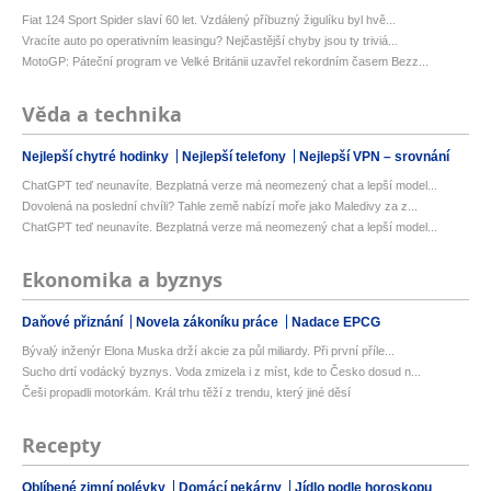
Fiat 124 Sport Spider slaví 60 let. Vzdálený příbuzný žigulíku byl hvě...
Vracíte auto po operativním leasingu? Nejčastější chyby jsou ty triviá...
MotoGP: Páteční program ve Velké Británii uzavřel rekordním časem Bezz...
Věda a technika
Nejlepší chytré hodinky
Nejlepší telefony
Nejlepší VPN – srovnání
ChatGPT teď neunavíte. Bezplatná verze má neomezený chat a lepší model...
Dovolená na poslední chvíli? Tahle země nabízí moře jako Maledivy za z...
ChatGPT teď neunavíte. Bezplatná verze má neomezený chat a lepší model...
Ekonomika a byznys
Daňové přiznání
Novela zákoníku práce
Nadace EPCG
Bývalý inženýr Elona Muska drží akcie za půl miliardy. Při první příle...
Sucho drtí vodácký byznys. Voda zmizela i z míst, kde to Česko dosud n...
Češi propadli motorkám. Král trhu těží z trendu, který jiné děsí
Recepty
Oblíbené zimní polévky
Domácí pekárny
Jídlo podle horoskopu