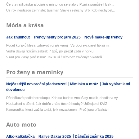
Červ ztratil pásku a bojuje o místo: co se stalo v Plzni a pomůže Hysk...
Už rok neslezou ze hřiště: talisman Slavie i železný Srb. Kdo nechyběl...
Móda a krása
Jak zhubnout
Trendy nehty pro jaro 2025
Nové make-up trendy
Počet kuřáků klesá, zdravotníci ale varují: Výrobci e-cigaret lákají m...
Vedra dávají řidičům zabrat: 7 tipů, jak přežít jízdu v horku
5 rad pro vlasy plné lesku: Jak si užít léto bez zničených kadeří
Pro ženy a maminky
Nejčastější novoroční předsevzetí
Miminko a mráz
Jak vybírat letní
dovolenou
Dědečkové podle horoskopu. Kdo se bude s vnoučaty mazlit, chodit na vý...
Houbaření s dětmi. Jak dobře znáte české houby? Udělejte si KVÍZ!
Kamarádka, která zažila totéž, je k nezaplacení. Proč jsou přátelství ...
Auto-moto
Alko-kalkulačka
Rallye Dakar 2025
Dálniční známka 2025