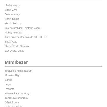
hledejceny.cz
Zboží Živě
Osobní vozy
Zboží Dáma
zbozi.blesk.cz
Jak na prohlídku ojetého vozu?
HobbyKompas
Auto pro začátečníka do 100 000 Kč
Zboží Auto
Ojetá Škoda Octavia
Jak vybrat auto?
Mimibazar
Testujte s Mimibazarem
Monster High
Barbie
Lego
Pyžama
Kosmetika a parfémy
Teplákové soupravy
Dětské boty