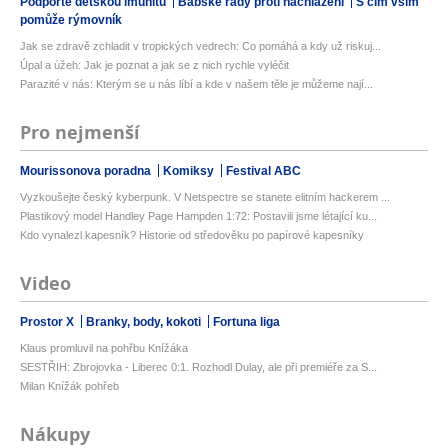
Podpořte dětskou imunitu
Babské rady proti nachlazení
S čím vším
pomůže rýmovník
Jak se zdravě zchladit v tropických vedrech: Co pomáhá a kdy už riskuj...
Úpal a úžeh: Jak je poznat a jak se z nich rychle vyléčit
Parazité v nás: Kterým se u nás líbí a kde v našem těle je můžeme nají...
Pro nejmenší
Mourissonova poradna
Komiksy
Festival ABC
Vyzkoušejte český kyberpunk. V Netspectre se stanete elitním hackerem ...
Plastikový model Handley Page Hampden 1:72: Postavili jsme létající ku...
Kdo vynalezl kapesník? Historie od středověku po papírové kapesníky
Video
Prostor X
Branky, body, kokoti
Fortuna liga
Klaus promluvil na pohřbu Knížáka
SESTŘIH: Zbrojovka - Liberec 0:1. Rozhodl Dulay, ale při premiéře za S...
Milan Knížák pohřeb
Nákupy