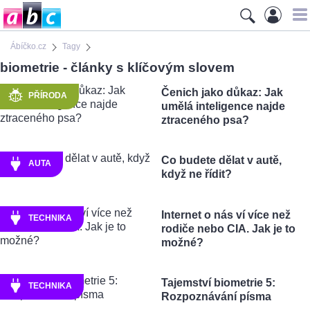
Ábíčko.cz
Tagy
biometrie - články s klíčovým slovem
Čenich jako důkaz: Jak
PŘÍRODA
umělá inteligence najde
ztraceného psa?
Co budete dělat v autě,
AUTA
když ne řídit?
Internet o nás ví více než
TECHNIKA
rodiče nebo CIA. Jak je to
možné?
Tajemství biometrie 5:
TECHNIKA
Rozpoznávání písma