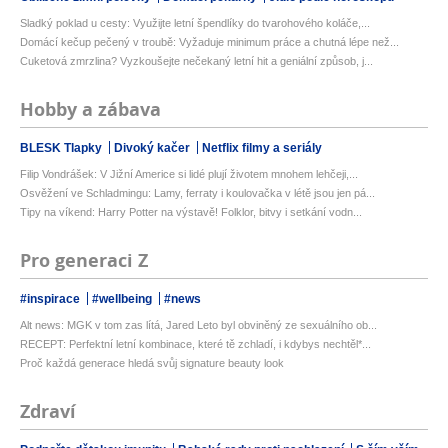
Sladký poklad u cesty: Využijte letní špendlíky do tvarohového koláče,...
Domácí kečup pečený v troubě: Vyžaduje minimum práce a chutná lépe než...
Cuketová zmrzlina? Vyzkoušejte nečekaný letní hit a geniální způsob, j...
Hobby a zábava
BLESK Tlapky
Divoký kačer
Netflix filmy a seriály
Filip Vondrášek: V Jižní Americe si lidé plují životem mnohem lehčeji,...
Osvěžení ve Schladmingu: Lamy, ferraty i koulovačka v létě jsou jen pá...
Tipy na víkend: Harry Potter na výstavě! Folklor, bitvy i setkání vodn...
Pro generaci Z
#inspirace
#wellbeing
#news
Alt news: MGK v tom zas lítá, Jared Leto byl obviněný ze sexuálního ob...
RECEPT: Perfektní letní kombinace, které tě zchladí, i kdybys nechtěl*...
Proč každá generace hledá svůj signature beauty look
Zdraví