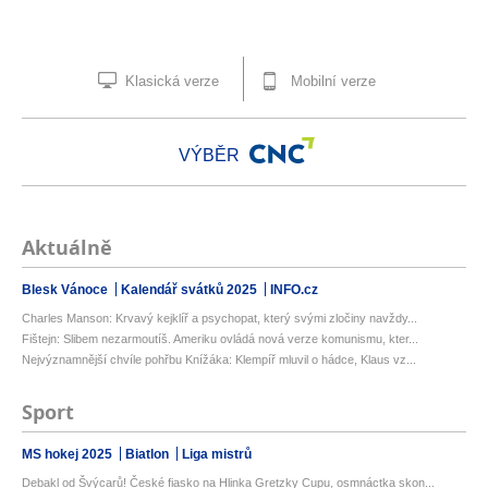
Klasická verze
Mobilní verze
VÝBĚR
Aktuálně
Blesk Vánoce
Kalendář svátků 2025
INFO.cz
Charles Manson: Krvavý kejklíř a psychopat, který svými zločiny navždy...
Fištejn: Slibem nezarmoutíš. Ameriku ovládá nová verze komunismu, kter...
Nejvýznamnější chvíle pohřbu Knížáka: Klempíř mluvil o hádce, Klaus vz...
Sport
MS hokej 2025
Biatlon
Liga mistrů
Debakl od Švýcarů! České fiasko na Hlinka Gretzky Cupu, osmnáctka skon...