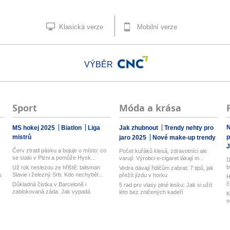
Klasická verze
Mobilní verze
VÝBĚR
Sport
Móda a krása
N
MS hokej 2025
Biatlon
Liga
Jak zhubnout
Trendy nehty pro
mistrů
p
jaro 2025
Nové make-up trendy
J
Červ ztratil pásku a bojuje o místo: co
Počet kuřáků klesá, zdravotníci ale
se stalo v Plzni a pomůže Hysk...
varují: Výrobci e-cigaret lákají m...
D
b
Už rok neslezou ze hřiště: talisman
Vedra dávají řidičům zabrat: 7 tipů, jak
Slavie i železný Srb. Kdo nechyběl...
s
přežít jízdu v horku
H
č
Důkladná čistka v Barceloně i
5 rad pro vlasy plné lesku: Jak si užít
zablokovaná záda. Jak vypadá
léto bez zničených kadeří
K
hektické lé...
n