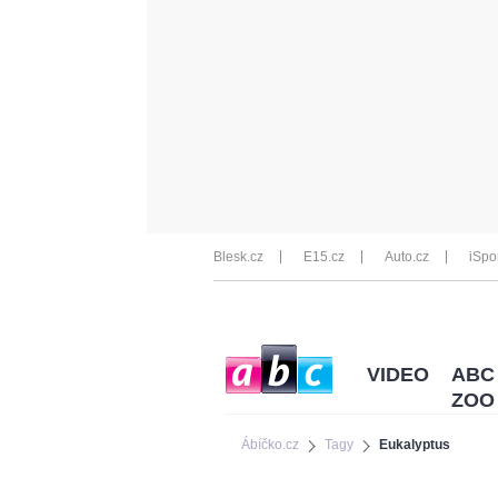
Blesk.cz
E15.cz
Auto.cz
iSpo
VIDEO
ABC
ZOO
Ábíčko.cz
Tagy
Eukalyptus