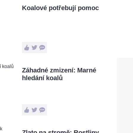
Koalové potřebují pomoc
Záhadné zmizení: Marné
hledání koalů
Zlato na stromě: Rostliny