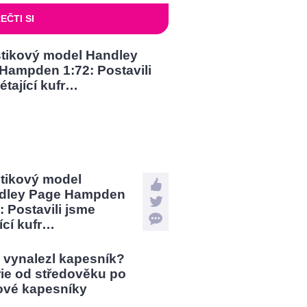
EČTI SI
stikový model
dley Page Hampden
: Postavili jsme
jící kufr…