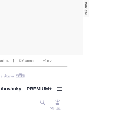
nia.cz
DIGIarena
více
 si Ábíčko
řihovánky
PREMIUM+
Přihlášení