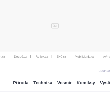
rt.cz
Doupě.cz
Reflex.cz
Živě.cz
MobilMania.cz
AVma
Předplať
Příroda
Technika
Vesmír
Komiksy
Vyst