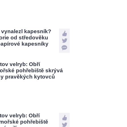
 vynalezl kapesník?
orie od středověku
papírové kapesníky
tov velryb: Obří
mořské pohřebiště