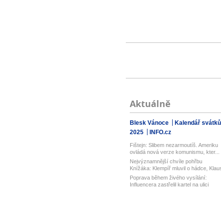
Aktuálně
Blesk Vánoce
Kalendář svátků
2025
INFO.cz
Fištejn: Slibem nezarmoutíš. Ameriku
ovládá nová verze komunismu, kter...
Nejvýznamnější chvíle pohřbu
Knížáka: Klempíř mluvil o hádce, Klau
vz...
Poprava během živého vysílání:
Influencera zastřelil kartel na ulici