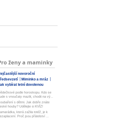
Pro ženy a maminky
ejčastější novoroční
ředsevzetí
Miminko a mráz
ak vybírat letní dovolenou
ědečkové podle horoskopu. Kdo se
ude s vnoučaty mazlit, chodit na vý...
oubaření s dětmi. Jak dobře znáte
eské houby? Udělejte si KVÍZ!
amarádka, která zažila totéž, je k
ezaplacení. Proč jsou přátelství ...