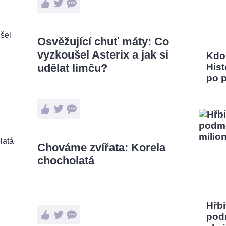
Osvěžující chuť máty: Co
vyzkoušel Asterix a jak si
Kdo
udělat limču?
Hist
po 
Chováme zvířata: Korela
chocholatá
Hřbi
pod