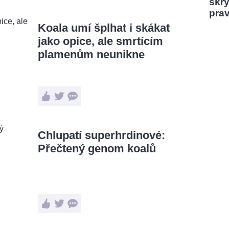
skrý
pra
Koala umí šplhat i skákat
jako opice, ale smrtícím
plamenům neunikne
Chlupatí superhrdinové:
Přečtený genom koalů