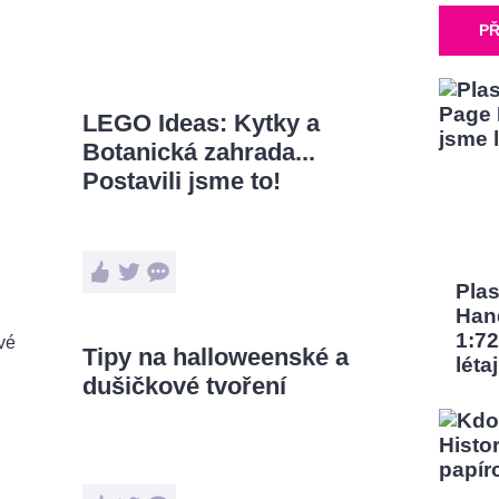
PŘ
LEGO Ideas: Kytky a
Botanická zahrada...
Postavili jsme to!
Pla
Han
1:72
Tipy na halloweenské a
léta
dušičkové tvoření