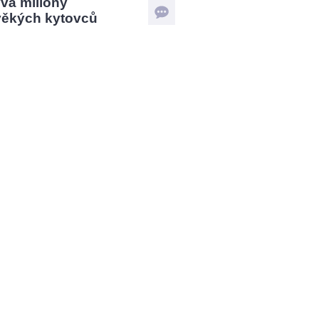
vá miliony
věkých kytovců