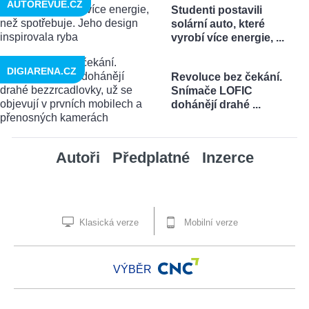
AUTOREVUE.CZ
Studenti postavili
solární auto, které
vyrobí více energie, ...
DIGIARENA.CZ
Revoluce bez čekání.
Snímače LOFIC
dohánějí drahé ...
Autoři
Předplatné
Inzerce
Klasická verze
Mobilní verze
VÝBĚR