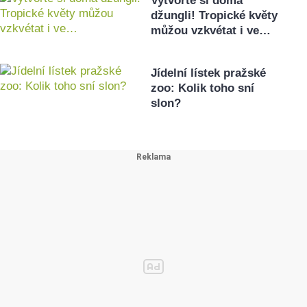
Vytvořte si doma
džungli! Tropické květy
můžou vzkvétat i ve…
Jídelní lístek pražské
zoo: Kolik toho sní
slon?