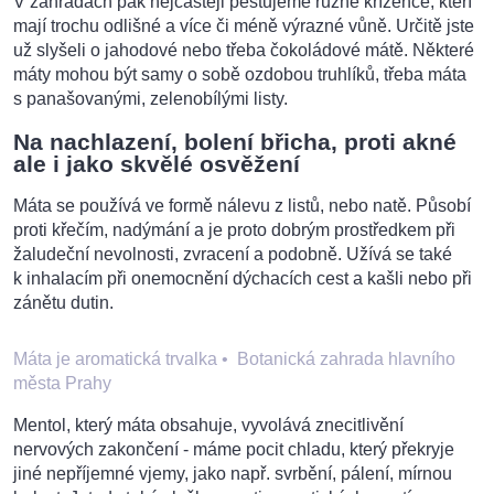
V zahradách pak nejčastěji pěstujeme různé křížence, kteří
mají trochu odlišné a více či méně výrazné vůně. Určitě jste
už slyšeli o jahodové nebo třeba čokoládové mátě. Některé
máty mohou být samy o sobě ozdobou truhlíků, třeba máta
s panašovanými, zelenobílými listy.
Na nachlazení, bolení břicha, proti akné
ale i jako skvělé osvěžení
Máta se používá ve formě nálevu z listů, nebo natě. Působí
proti křečím, nadýmání a je proto dobrým prostředkem při
žaludeční nevolnosti, zvracení a podobně. Užívá se také
k inhalacím při onemocnění dýchacích cest a kašli nebo při
zánětu dutin.
Máta je aromatická trvalka
•
Botanická zahrada hlavního
města Prahy
Mentol, který máta obsahuje, vyvolává znecitlivění
nervových zakončení - máme pocit chladu, který překryje
jiné nepříjemné vjemy, jako např. svrbění, pálení, mírnou