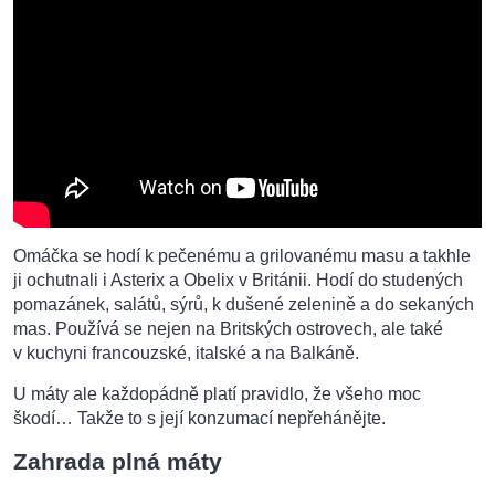
Omáčka se hodí k pečenému a grilovanému masu a takhle
ji ochutnali i Asterix a Obelix v Británii. Hodí do studených
pomazánek, salátů, sýrů, k dušené zelenině a do sekaných
mas. Používá se nejen na Britských ostrovech, ale také
v kuchyni francouzské, italské a na Balkáně.
U máty ale každopádně platí pravidlo, že všeho moc
škodí… Takže to s její konzumací nepřehánějte.
Zahrada plná máty