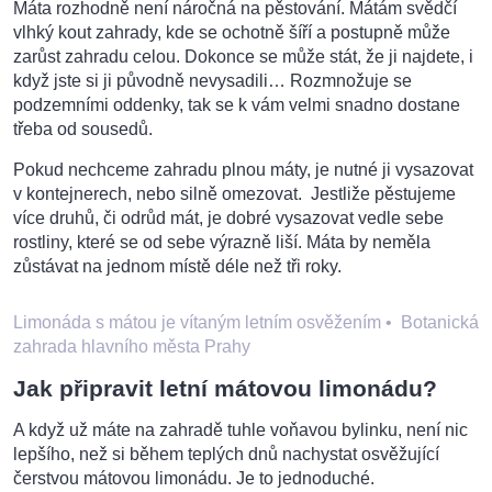
Máta rozhodně není náročná na pěstování. Mátám svědčí
vlhký kout zahrady, kde se ochotně šíří a postupně může
zarůst zahradu celou. Dokonce se může stát, že ji najdete, i
když jste si ji původně nevysadili… Rozmnožuje se
podzemními oddenky, tak se k vám velmi snadno dostane
třeba od sousedů.
Pokud nechceme zahradu plnou máty, je nutné ji vysazovat
v kontejnerech, nebo silně omezovat. Jestliže pěstujeme
více druhů, či odrůd mát, je dobré vysazovat vedle sebe
rostliny, které se od sebe výrazně liší. Máta by neměla
zůstávat na jednom místě déle než tři roky.
Limonáda s mátou je vítaným letním osvěžením
•
Botanická
zahrada hlavního města Prahy
Jak připravit letní mátovou limonádu?
A když už máte na zahradě tuhle voňavou bylinku, není nic
lepšího, než si během teplých dnů nachystat osvěžující
čerstvou mátovou limonádu. Je to jednoduché.