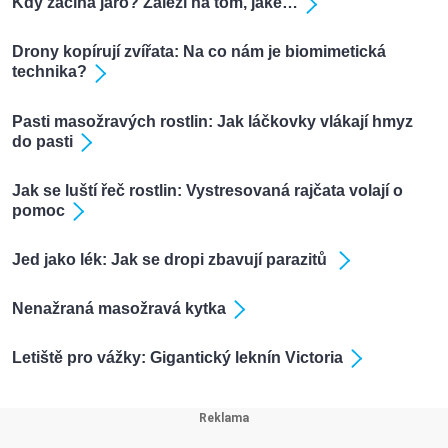
Kdy začíná jaro? Zaleží na tom, jaké…
Drony kopírují zvířata: Na co nám je biomimetická
technika?
Pasti masožravých rostlin: Jak láčkovky vlákají hmyz
do pasti
Jak se luští řeč rostlin: Vystresovaná rajčata volají o
pomoc
Jed jako lék: Jak se dropi zbavují parazitů
Nenažraná masožravá kytka
Letiště pro vážky: Gigantický leknín Victoria