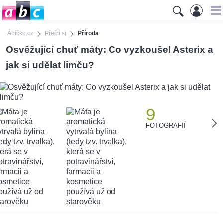
Ábíčko.cz
Přečti si
Příroda
Osvěžující chuť máty: Co vyzkoušel Asterix a
jak si udělat limču?
9
FOTOGRAFIÍ