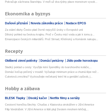
Pokračuje záchrana Starshipu. V moři už dva týdny plave monstrum vysok...
Ekonomika a byznys
Daňové přiznání
Novela zákoníku práce
Nadace EPCG
Za státní dluhy Česko platí čtvrté nejvyšší úroky v Evropské unii
Děsivý pohled na českou krajinu. Proč v Česku mizí voda a jak k tomu p...
Emancipace českých miliardářů. Proč Strnad, Křetínský a Komárek nakupu...
Recepty
Oblíbené zimní polévky
Domácí pekárny
Jídlo podle horoskopu
Sladký poklad u cesty: Využijte letní špendlíky do tvarohového koláče,...
Domácí kečup pečený v troubě: Vyžaduje minimum práce a chutná lépe než...
Cuketová zmrzlina? Vyzkoušejte nečekaný letní hit a geniální způsob, j...
Hobby a zábava
BLESK Tlapky
Divoký kačer
Netflix filmy a seriály
Cestovní horečka šlechty: Chuďas z Klatovska otrokářem v Jižní Americe
Filip Vondrášek: V Jižní Americe si lidé plují životem mnohem lehčeji,...