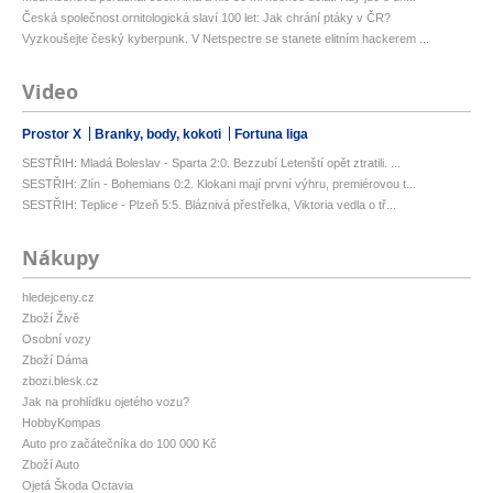
Česká společnost ornitologická slaví 100 let: Jak chrání ptáky v ČR?
Vyzkoušejte český kyberpunk. V Netspectre se stanete elitním hackerem ...
Video
Prostor X
Branky, body, kokoti
Fortuna liga
SESTŘIH: Mladá Boleslav - Sparta 2:0. Bezzubí Letenští opět ztratili. ...
SESTŘIH: Zlín - Bohemians 0:2. Klokani mají první výhru, premiérovou t...
SESTŘIH: Teplice - Plzeň 5:5. Bláznivá přestřelka, Viktoria vedla o tř...
Nákupy
hledejceny.cz
Zboží Živě
Osobní vozy
Zboží Dáma
zbozi.blesk.cz
Jak na prohlídku ojetého vozu?
HobbyKompas
Auto pro začátečníka do 100 000 Kč
Zboží Auto
Ojetá Škoda Octavia