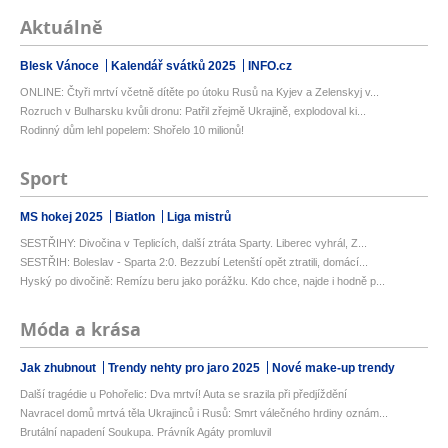
Aktuálně
Blesk Vánoce
Kalendář svátků 2025
INFO.cz
ONLINE: Čtyři mrtví včetně dítěte po útoku Rusů na Kyjev a Zelenskyj v...
Rozruch v Bulharsku kvůli dronu: Patřil zřejmě Ukrajině, explodoval ki...
Rodinný dům lehl popelem: Shořelo 10 milionů!
Sport
MS hokej 2025
Biatlon
Liga mistrů
SESTŘIHY: Divočina v Teplicích, další ztráta Sparty. Liberec vyhrál, Z...
SESTŘIH: Boleslav - Sparta 2:0. Bezzubí Letenští opět ztratili, domácí...
Hyský po divočině: Remízu beru jako porážku. Kdo chce, najde i hodně p...
Móda a krása
Jak zhubnout
Trendy nehty pro jaro 2025
Nové make-up trendy
Další tragédie u Pohořelic: Dva mrtví! Auta se srazila při předjíždění
Navracel domů mrtvá těla Ukrajinců i Rusů: Smrt válečného hrdiny oznám...
Brutální napadení Soukupa. Právník Agáty promluvil