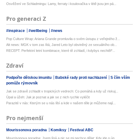
Osvěžení ve Schladmingu: Lamy, ferraty i koulovačka v létě jsou jen pá...
Pro generaci Z
#inspirace
#wellbeing
#news
Pop Culture Wrap: Ariana Grande promluvila o svém ústupu z veřejného ž...
Alt news: MGK v tom zas lítá, Jared Leto byl obviněný ze sexuálního ob...
RECEPT: Perfektní letní kombinace, které tě zchladí, i kdybys nechtěl*...
Zdraví
Podpořte dětskou imunitu
Babské rady proti nachlazení
S čím vším
pomůže rýmovník
Jak se zdravě zchladit v tropických vedrech: Co pomáhá a kdy už riskuj...
Úpal a úžeh: Jak je poznat a jak se z nich rychle vyléčit
Parazité v nás: Kterým se u nás líbí a kde v našem těle je můžeme nají...
Pro nejmenší
Mourissonova poradna
Komiksy
Festival ABC
Mourrisonova poradna: Jsem líná a nic se mi nechce dělat: Kdy jde o ún...