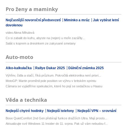
Pro ženy a maminky
Nejčastější novoroční předsevzetí
Miminko a mráz
Jak vybírat letní
dovolenou
video Alena Mihulová
Co si zabalit do kufru, abyste na (nejen) u moře zazářily...
Salát s koprem a dresinkem ze zakysané smetany
Auto-moto
Alko-kalkulačka
Rallye Dakar 2025
Dálniční známka 2025
Výhřev, čidla a stačí, říká průzkum. Pokročilá elektronika není priori...
MotoGP: Martin proměnil pole position ve výhru v britském sprintu
Câmara se vyjádřil ke spekulacím, které ho pojí se sedačkou u Haasu
Věda a technika
Nejlepší chytré hodinky
Nejlepší telefony
Nejlepší VPN – srovnání
Bose QuietComfort 2nd Gen přebírají funkce dražších Ultra. Mají prosto...
Aktualizujte své Windows 11 Insider do 11. srpna. Pak už vám nebudou f...