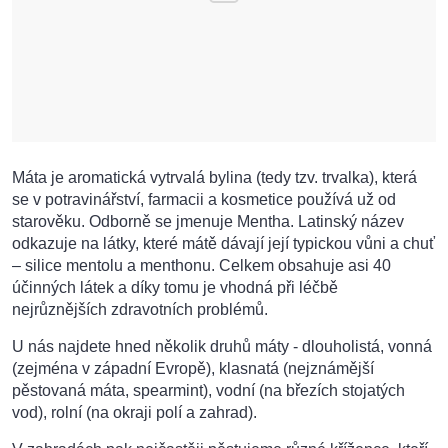
Máta je aromatická vytrvalá bylina (tedy tzv. trvalka), která
se v potravinářství, farmacii a kosmetice používá už od
starověku. Odborně se jmenuje Mentha. Latinský název
odkazuje na látky, které mátě dávají její typickou vůni a chuť
– silice mentolu a menthonu. Celkem obsahuje asi 40
účinných látek a díky tomu je vhodná při léčbě
nejrůznějších zdravotních problémů.
U nás najdete hned několik druhů máty - dlouholistá, vonná
(zejména v západní Evropě), klasnatá (nejznámější
pěstovaná máta, spearmint), vodní (na březích stojatých
vod), rolní (na okraji polí a zahrad).