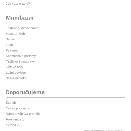
Jak vybrat auto?
Mimibazar
Testujte s Mimibazarem
Monster High
Barbie
Lego
Pyžama
Kosmetika a parfémy
Teplákové soupravy
Dětské boty
Ložní povlečení
Bazar nábytku
Doporučujeme
Starjob
České podcasty
Rádio a zábava pro děti
Frekvence 1
Evropa 2
patička vygenerovaná: 23:20:19 08.08.2026