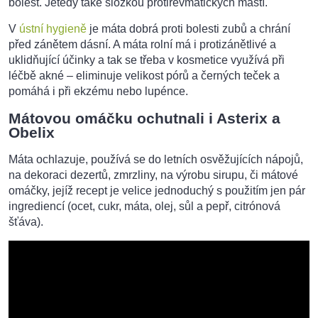
bolest. Jetedy také složkou protirevmatických mastí.
V
ústní hygieně
je máta dobrá proti bolesti zubů a chrání
před zánětem dásní. A máta rolní má i protizánětlivé a
uklidňující účinky a tak se třeba v kosmetice využívá při
léčbě akné – eliminuje velikost pórů a černých teček a
pomáhá i při ekzému nebo lupénce.
Mátovou omáčku ochutnali i Asterix a
Obelix
Máta ochlazuje, používá se do letních osvěžujících nápojů,
na dekoraci dezertů, zmrzliny, na výrobu sirupu, či mátové
omáčky, jejíž recept je velice jednoduchý s použitím jen pár
ingrediencí (ocet, cukr, máta, olej, sůl a pepř, citrónová
šťáva).