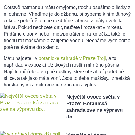
Čerstvě natrhanou mátu omyjeme, trochu osušíme a lístky z
ní otrháme. Vhodíme je do džbánu, přisypeme k nim třtinový
cukr a společně jemně rozdrtíme, aby se z máty uvolnila
šťáva. Pokud nechcete drtit, můžete i rozsekat v mixeru.
Přidáme citrony nebo limetypokrájené na kolečka, také je
trochu rozmačkáme a zalijeme vodou. Necháme vychladit a
poté naléváme do sklenic.
Mátu najdete i v
botanické zahradě v Praze Troji
, a to
například v expozici Užitkových rostlin mírného pásma.
Najít tu můžete ale i jiné rostliny, které obsahují podobné
silice, a tak jako máta voní. Jsou to třeba muškáty, izraelská
horská bylinka mikromerie nebo eukalyptus.
Největší ovoce světa v
Praze: Botanická
zahrada zve na výpravu
do…