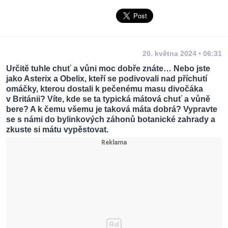
20. května 2024 • 06:31
Určitě tuhle chuť a vůni moc dobře znáte… Nebo jste
jako Asterix a Obelix, kteří se podivovali nad příchutí
omáčky, kterou dostali k pečenému masu divočáka
v Británii? Víte, kde se ta typická mátová chuť a vůně
bere? A k čemu všemu je taková máta dobrá? Vypravte
se s námi do bylinkových záhonů botanické zahrady a
zkuste si mátu vypěstovat.