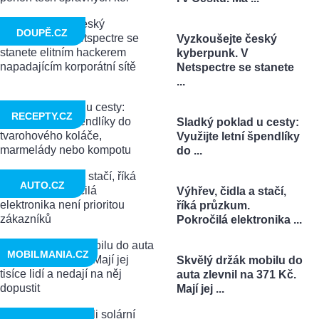
DOUPĚ.CZ
Vyzkoušejte český
kyberpunk. V
Netspectre se stanete
...
RECEPTY.CZ
Sladký poklad u cesty:
Využijte letní špendlíky
do ...
AUTO.CZ
Výhřev, čidla a stačí,
říká průzkum.
Pokročilá elektronika ...
MOBILMANIA.CZ
Skvělý držák mobilu do
auta zlevnil na 371 Kč.
Mají jej ...