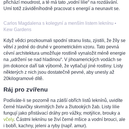
přichází moudrost, a té má tato „vodní lilie“ na rozdávání.
Umí totiž záviděníhodně pracovat s energií a neunavit se.
Carlos Magdalena s kolegyní a menším listem leknínu
•
Kew Gardens
Když vědci prozkoumali spodní stranu listu, zjistili, že žíly se
větví z jedné do druhé v geometrickém vzoru. Tato pevná
cévní architektura umožňuje rostlině vynaložit méně energie
na „udržení se nad hladinou“. V jihoamerických vodách se
jim dokonce daří tak výborně, že vytlačují jiné rostliny. Listy
některých z nich jsou dostatečně pevné, aby unesly až
20kilogramové dítě.
Ráj pro zvířenu
Podíváte-li se pozorně na zátiší obřích listů leknínů, uvidíte
černé hlavičky skvrnitých želv a žlutookých žab. Listy lilie
fungují jako přistávací dráhy pro vážky, motýlice, brouky a
včely
. Částmi leknínu se živí černé mšice a vodní brouci, ale
i bobři, kachny, jeleni a ryby (např. amur).