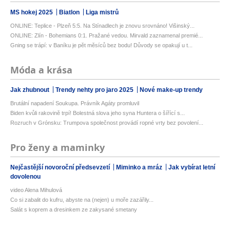
MS hokej 2025
Biatlon
Liga mistrů
ONLINE: Teplice - Plzeň 5:5. Na Stínadlech je znovu srovnáno! Višinský...
ONLINE: Zlín - Bohemians 0:1. Pražané vedou. Mirvald zaznamenal premié...
Gning se trápí: v Baníku je pět měsíců bez bodu! Důvody se opakují u t...
Móda a krása
Jak zhubnout
Trendy nehty pro jaro 2025
Nové make-up trendy
Brutální napadení Soukupa. Právník Agáty promluvil
Biden kvůli rakovině trpí! Bolestná slova jeho syna Huntera o šířící s...
Rozruch v Grónsku: Trumpova společnost provádí ropné vrty bez povolení...
Pro ženy a maminky
Nejčastější novoroční předsevzetí
Miminko a mráz
Jak vybírat letní
dovolenou
video Alena Mihulová
Co si zabalit do kufru, abyste na (nejen) u moře zazářily...
Salát s koprem a dresinkem ze zakysané smetany