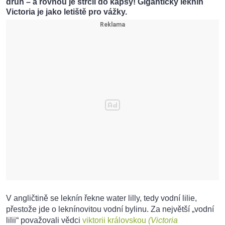
druh – a rovnou je strčil do kapsy! Gigantický leknín
Victoria je jako letiště pro vážky.
V angličtině se leknín řekne water lilly, tedy vodní lilie,
přestože jde o leknínovitou vodní bylinu. Za největší „vodní
lilii“ považovali vědci
viktorii královskou
(Victoria