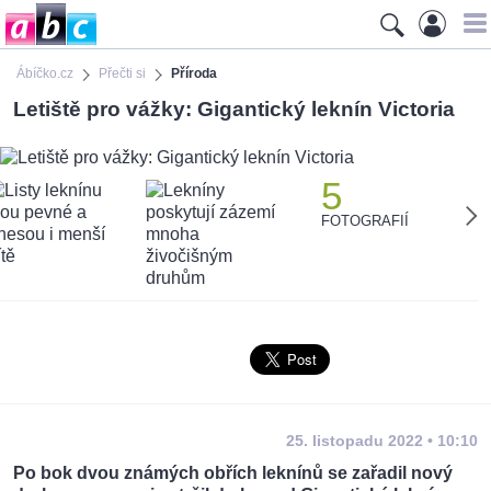
Ábíčko.cz
Přečti si
Příroda
Letiště pro vážky: Gigantický leknín Victoria
5
FOTOGRAFIÍ
25. listopadu 2022 • 10:10
Po bok dvou známých obřích leknínů se zařadil nový