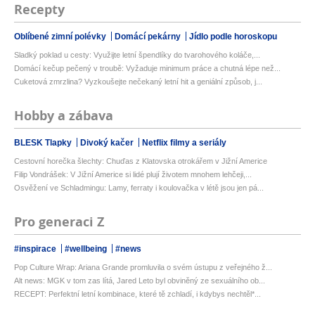
Recepty
Oblíbené zimní polévky
Domácí pekárny
Jídlo podle horoskopu
Sladký poklad u cesty: Využijte letní špendlíky do tvarohového koláče,...
Domácí kečup pečený v troubě: Vyžaduje minimum práce a chutná lépe než...
Cuketová zmrzlina? Vyzkoušejte nečekaný letní hit a geniální způsob, j...
Hobby a zábava
BLESK Tlapky
Divoký kačer
Netflix filmy a seriály
Cestovní horečka šlechty: Chuďas z Klatovska otrokářem v Jižní Americe
Filip Vondrášek: V Jižní Americe si lidé plují životem mnohem lehčeji,...
Osvěžení ve Schladmingu: Lamy, ferraty i koulovačka v létě jsou jen pá...
Pro generaci Z
#inspirace
#wellbeing
#news
Pop Culture Wrap: Ariana Grande promluvila o svém ústupu z veřejného ž...
Alt news: MGK v tom zas lítá, Jared Leto byl obviněný ze sexuálního ob...
RECEPT: Perfektní letní kombinace, které tě zchladí, i kdybys nechtěl*...