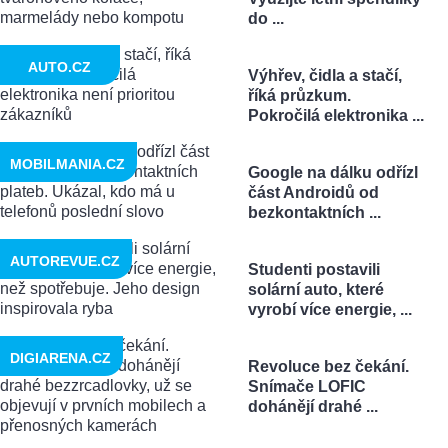
do ...
AUTO.CZ
Výhřev, čidla a stačí,
říká průzkum.
Pokročilá elektronika ...
MOBILMANIA.CZ
Google na dálku odřízl
část Androidů od
bezkontaktních ...
AUTOREVUE.CZ
Studenti postavili
solární auto, které
vyrobí více energie, ...
DIGIARENA.CZ
Revoluce bez čekání.
Snímače LOFIC
dohánějí drahé ...