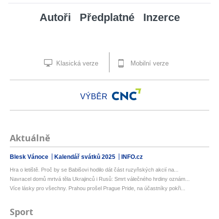
Autoři
Předplatné
Inzerce
Klasická verze
Mobilní verze
VÝBĚR
Aktuálně
Blesk Vánoce
Kalendář svátků 2025
INFO.cz
Hra o letiště. Proč by se Babišovi hodilo dát část ruzyňských akcií na...
Navracel domů mrtvá těla Ukrajinců i Rusů: Smrt válečného hrdiny oznám...
Více lásky pro všechny. Prahou prošel Prague Pride, na účastníky pokři...
Sport