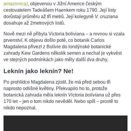
amazonica)
, objevenou v Jižní Americe českým
cestovatelem Tadeášem Haenkem roku 1790. Její listy
dorůstají průměru až tří metrů. Její kolegyně
V. cruziana
dosahuje až 2metrových listů.
Nově mezi ně přibyla Victoria boliviana – a rovnou si vzala
prvenství. K objevu došlo poté, co botanik Carlos
Magdalena přivezl z Bolívie do londýnské botanické
zahrady Kew Gardens několik semen a nechal je vykvést
ve stejných podmínkách jako měly další dva druhy.
Leknín jako leknín? Ne!
Po prohlídce Magdalena zjistil, že má před sebou tři
naprosto odlišné květiny. Překvapilo ho to, protože
botanická zahrada měla leknín
Victoria boliviana
už přes
170 let – jen o tom nikdo nevěděl. Nebo spíš – prostě to
nikdo nepoznal.