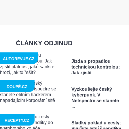
ČLÁNKY ODJINUD
AUTOREVUE.CZ
Jízda s propadlou
technickou kontrolou:
Jak zjistit ...
DOUPĚ.CZ
Vyzkoušejte český
kyberpunk. V
Netspectre se stanete
...
RECEPTY.CZ
Sladký poklad u cesty:
Využijte letní špendlíky