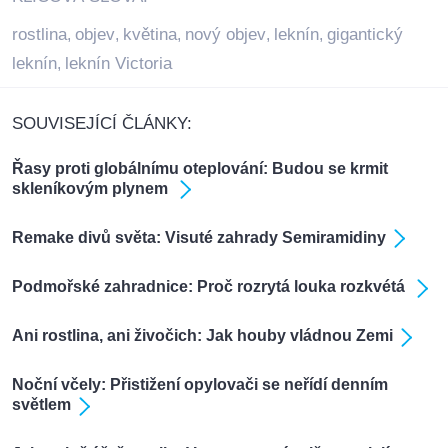
rostlina
objev
květina
nový objev
leknín
gigantický
,
,
,
,
,
leknín
leknín Victoria
,
SOUVISEJÍCÍ ČLÁNKY:
Řasy proti globálnímu oteplování: Budou se krmit
skleníkovým plynem
Remake divů světa: Visuté zahrady Semiramidiny
Podmořské zahradnice: Proč rozrytá louka rozkvétá
Ani rostlina, ani živočich: Jak houby vládnou Zemi
Noční včely: Přistižení opylovači se neřídí denním
světlem