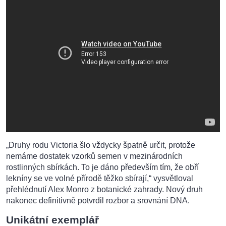
„Druhy rodu Victoria šlo vždycky špatně určit, protože
nemáme dostatek vzorků semen v mezinárodních
rostlinných sbírkách. To je dáno především tím, že obří
lekníny se ve volné přírodě těžko sbírají,“ vysvětloval
přehlédnutí Alex Monro z botanické zahrady. Nový druh
nakonec definitivně potvrdil rozbor a srovnání DNA.
Unikátní exemplář