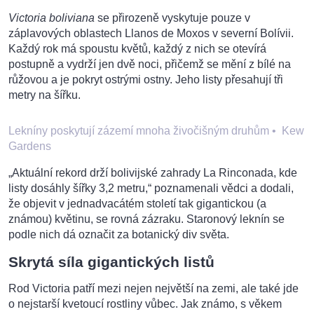
Victoria boliviana
se přirozeně vyskytuje pouze v
záplavových oblastech Llanos de Moxos v severní Bolívii.
Každý rok má spoustu květů, každý z nich se otevírá
postupně a vydrží jen dvě noci, přičemž se mění z bílé na
růžovou a je pokryt ostrými ostny. Jeho listy přesahují tři
metry na šířku.
Lekníny poskytují zázemí mnoha živočišným druhům
•
Kew
Gardens
„Aktuální rekord drží bolivijské zahrady La Rinconada, kde
listy dosáhly šířky 3,2 metru,“ poznamenali vědci a dodali,
že objevit v jednadvacátém století tak gigantickou (a
známou) květinu, se rovná zázraku. Staronový leknín se
podle nich dá označit za botanický div světa.
Skrytá síla gigantických listů
Rod Victoria patří mezi nejen největší na zemi, ale také jde
o nejstarší kvetoucí rostliny vůbec. Jak známo, s věkem