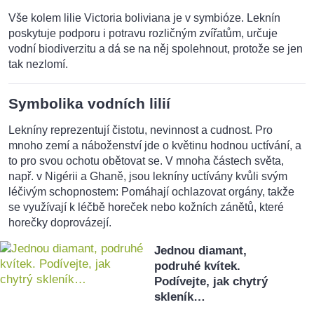
Vše kolem lilie Victoria boliviana je v symbióze. Leknín
poskytuje podporu i potravu rozličným zvířatům, určuje
vodní biodiverzitu a dá se na něj spolehnout, protože se jen
tak nezlomí.
Symbolika vodních lilií
Lekníny reprezentují čistotu, nevinnost a cudnost. Pro
mnoho zemí a náboženství jde o květinu hodnou uctívání, a
to pro svou ochotu obětovat se. V mnoha částech světa,
např. v Nigérii a Ghaně, jsou lekníny uctívány kvůli svým
léčivým schopnostem: Pomáhají ochlazovat orgány, takže
se využívají k léčbě horeček nebo kožních zánětů, které
horečky doprovázejí.
Jednou diamant,
podruhé kvítek.
Podívejte, jak chytrý
skleník…