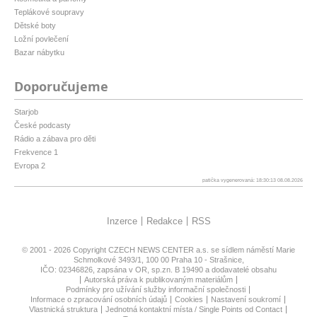
Teplákové soupravy
Dětské boty
Ložní povlečení
Bazar nábytku
Doporučujeme
Starjob
České podcasty
Rádio a zábava pro děti
Frekvence 1
Evropa 2
patička vygenerovaná: 18:30:13 08.08.2026
Inzerce
Redakce
RSS
© 2001 - 2026 Copyright
CZECH NEWS CENTER a.s.
se sídlem náměstí Marie
Schmolkové 3493/1, 100 00 Praha 10 - Strašnice,
IČO: 02346826, zapsána v OR, sp.zn. B 19490 a dodavatelé obsahu
Autorská práva k publikovaným materiálům
Podmínky pro užívání služby informační společnosti
Informace o zpracování osobních údajů
Cookies
Nastavení soukromí
Vlastnická struktura
Jednotná kontaktní místa / Single Points od Contact