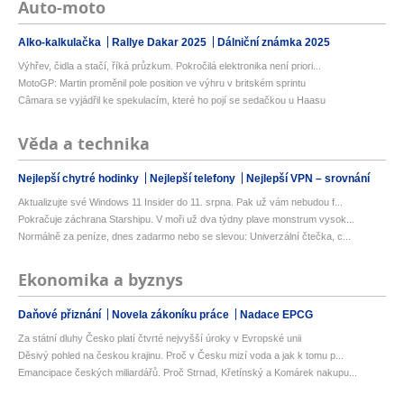
Auto-moto
Alko-kalkulačka
Rallye Dakar 2025
Dálniční známka 2025
Výhřev, čidla a stačí, říká průzkum. Pokročilá elektronika není priori...
MotoGP: Martin proměnil pole position ve výhru v britském sprintu
Câmara se vyjádřil ke spekulacím, které ho pojí se sedačkou u Haasu
Věda a technika
Nejlepší chytré hodinky
Nejlepší telefony
Nejlepší VPN – srovnání
Aktualizujte své Windows 11 Insider do 11. srpna. Pak už vám nebudou f...
Pokračuje záchrana Starshipu. V moři už dva týdny plave monstrum vysok...
Normálně za peníze, dnes zadarmo nebo se slevou: Univerzální čtečka, c...
Ekonomika a byznys
Daňové přiznání
Novela zákoníku práce
Nadace EPCG
Za státní dluhy Česko platí čtvrté nejvyšší úroky v Evropské unii
Děsivý pohled na českou krajinu. Proč v Česku mizí voda a jak k tomu p...
Emancipace českých miliardářů. Proč Strnad, Křetínský a Komárek nakupu...