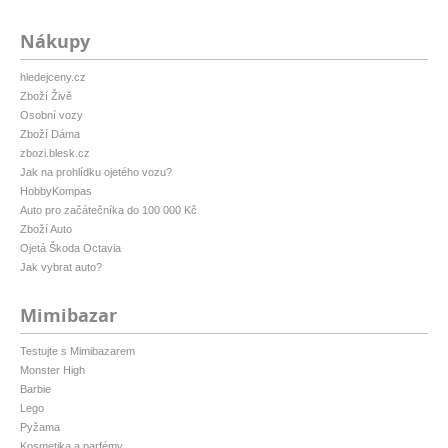
Nákupy
hledejceny.cz
Zboží Živě
Osobní vozy
Zboží Dáma
zbozi.blesk.cz
Jak na prohlídku ojetého vozu?
HobbyKompas
Auto pro začátečníka do 100 000 Kč
Zboží Auto
Ojetá Škoda Octavia
Jak vybrat auto?
Mimibazar
Testujte s Mimibazarem
Monster High
Barbie
Lego
Pyžama
Kosmetika a parfémy