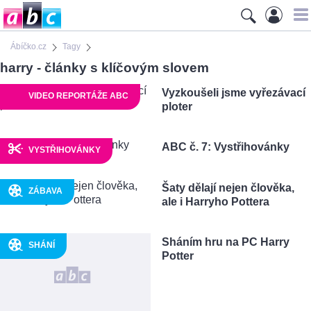
Ábíčko.cz
Tagy
harry - články s klíčovým slovem
Vyzkoušeli jsme vyřezávací
VIDEO REPORTÁŽE ABC
ploter
ABC č. 7: Vystřihovánky
VYSTŘIHOVÁNKY
Šaty dělají nejen člověka,
ZÁBAVA
ale i Harryho Pottera
Sháním hru na PC Harry
SHÁNÍ
Potter