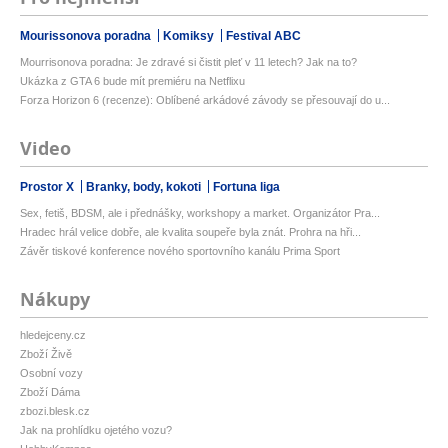
Mourissonova poradna
Komiksy
Festival ABC
Mourrisonova poradna: Je zdravé si čistit pleť v 11 letech? Jak na to?
Ukázka z GTA 6 bude mít premiéru na Netflixu
Forza Horizon 6 (recenze): Oblíbené arkádové závody se přesouvají do u...
Video
Prostor X
Branky, body, kokoti
Fortuna liga
Sex, fetiš, BDSM, ale i přednášky, workshopy a market. Organizátor Pra...
Hradec hrál velice dobře, ale kvalita soupeře byla znát. Prohra na hři...
Závěr tiskové konference nového sportovního kanálu Prima Sport
Nákupy
hledejceny.cz
Zboží Živě
Osobní vozy
Zboží Dáma
zbozi.blesk.cz
Jak na prohlídku ojetého vozu?