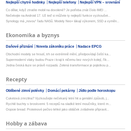
Nejlepší chytré hodinky
Nejlepší telefony
Nejlepší VPN – srovnání
Co dělat, když ztratíte mobil na dovolené? Je potřeba znát číslo IMEI ...
Nečekejte na Android 17. Už teď si můžete ty nejlepší funkce vyzkoušet...
Synology má „novou“ řadu NASů. Modely Neo+ lákají výkonem, SSD a vyměn...
Ekonomika a byznys
Daňové přiznání
Novela zákoníku práce
Nadace EPCG
Obchodní modely se hroutí, trh se extrémně mění, předpovídají čeští ka...
Supermoderní vlaky budou Praze i kraji k ničemu bez nových kolejí, řík...
Jedna česká iluze se právě rozpadá. Zelená transformace je pojistkou p...
Recepty
Oblíbené zimní polévky
Domácí pekárny
Jídlo podle horoskopu
Cuketová zmrzlina? Vyzkoušejte nečekaný letní hit a geniální způsob, j...
Rychlé buchty s broskvemi: 5 receptů na sladké letní moučníky, které m...
Oopsie bread: Proteinové pečivo lehké jako obláček zvládnete připravit...
Hobby a zábava