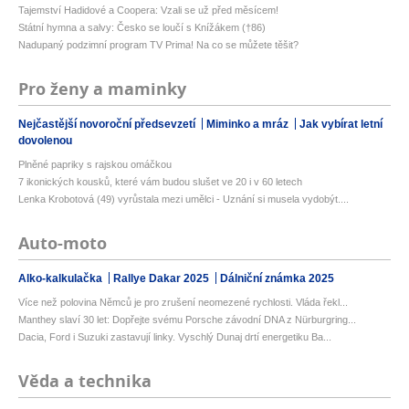
Tajemství Hadidové a Coopera: Vzali se už před měsícem!
Státní hymna a salvy: Česko se loučí s Knížákem (†86)
Nadupaný podzimní program TV Prima! Na co se můžete těšit?
Pro ženy a maminky
Nejčastější novoroční předsevzetí
Miminko a mráz
Jak vybírat letní
dovolenou
Plněné papriky s rajskou omáčkou
7 ikonických kousků, které vám budou slušet ve 20 i v 60 letech
Lenka Krobotová (49) vyrůstala mezi umělci - Uznání si musela vydobýt....
Auto-moto
Alko-kalkulačka
Rallye Dakar 2025
Dálniční známka 2025
Více než polovina Němců je pro zrušení neomezené rychlosti. Vláda řekl...
Manthey slaví 30 let: Dopřejte svému Porsche závodní DNA z Nürburgring...
Dacia, Ford i Suzuki zastavují linky. Vyschlý Dunaj drtí energetiku Ba...
Věda a technika