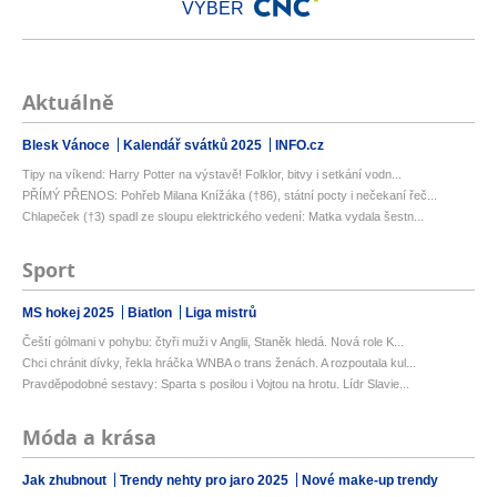
VÝBĚR
Aktuálně
Blesk Vánoce
Kalendář svátků 2025
INFO.cz
Tipy na víkend: Harry Potter na výstavě! Folklor, bitvy i setkání vodn...
PŘÍMÝ PŘENOS: Pohřeb Milana Knížáka (†86), státní pocty i nečekaní řeč...
Chlapeček (†3) spadl ze sloupu elektrického vedení: Matka vydala šestn...
Sport
MS hokej 2025
Biatlon
Liga mistrů
Čeští gólmani v pohybu: čtyři muži v Anglii, Staněk hledá. Nová role K...
Chci chránit dívky, řekla hráčka WNBA o trans ženách. A rozpoutala kul...
Pravděpodobné sestavy: Sparta s posilou i Vojtou na hrotu. Lídr Slavie...
Móda a krása
Jak zhubnout
Trendy nehty pro jaro 2025
Nové make-up trendy