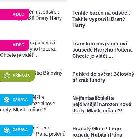
Tenhle bazén na odstřel:
VIDEO
Takhle vypouští Drsný
Harry
Transformers jsou noví
VIDEO
sousedé Harryho Pottera.
Chcete je vidět …
Pohled do světa: Bělostný
PŘÍRODA
přízrak tundry
Nejfantastičtější a
ZÁBAVA
nejdivnější narozeninové
dorty. Mlask, mňam?!
Hranatý Glum? Lego
ZÁBAVA
rozjede Hobita i Pána