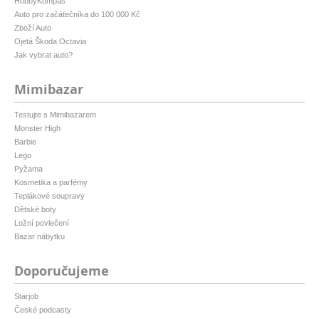
HobbyKompas
Auto pro začátečníka do 100 000 Kč
Zboží Auto
Ojetá Škoda Octavia
Jak vybrat auto?
Mimibazar
Testujte s Mimibazarem
Monster High
Barbie
Lego
Pyžama
Kosmetika a parfémy
Teplákové soupravy
Dětské boty
Ložní povlečení
Bazar nábytku
Doporučujeme
Starjob
České podcasty