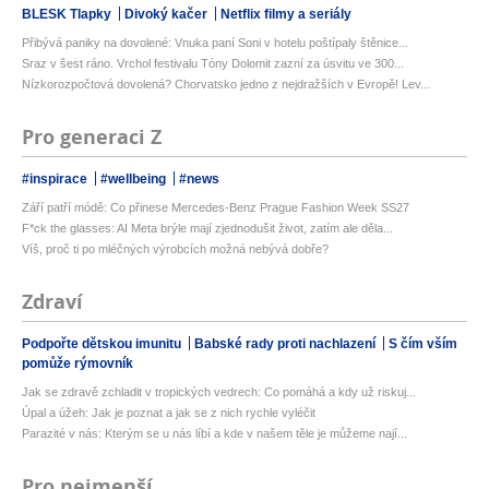
BLESK Tlapky
Divoký kačer
Netflix filmy a seriály
Přibývá paniky na dovolené: Vnuka paní Soni v hotelu poštípaly štěnice...
Sraz v šest ráno. Vrchol festivalu Tóny Dolomit zazní za úsvitu ve 300...
Nízkorozpočtová dovolená? Chorvatsko jedno z nejdražších v Evropě! Lev...
Pro generaci Z
#inspirace
#wellbeing
#news
Září patří módě: Co přinese Mercedes-Benz Prague Fashion Week SS27
F*ck the glasses: AI Meta brýle mají zjednodušit život, zatím ale děla...
Víš, proč ti po mléčných výrobcích možná nebývá dobře?
Zdraví
Podpořte dětskou imunitu
Babské rady proti nachlazení
S čím vším
pomůže rýmovník
Jak se zdravě zchladit v tropických vedrech: Co pomáhá a kdy už riskuj...
Úpal a úžeh: Jak je poznat a jak se z nich rychle vyléčit
Parazité v nás: Kterým se u nás líbí a kde v našem těle je můžeme nají...
Pro nejmenší