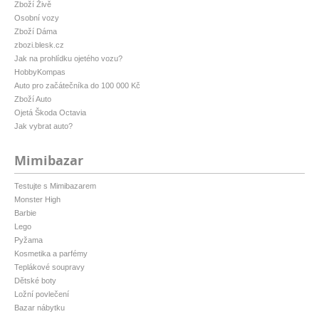
Zboží Živě
Osobní vozy
Zboží Dáma
zbozi.blesk.cz
Jak na prohlídku ojetého vozu?
HobbyKompas
Auto pro začátečníka do 100 000 Kč
Zboží Auto
Ojetá Škoda Octavia
Jak vybrat auto?
Mimibazar
Testujte s Mimibazarem
Monster High
Barbie
Lego
Pyžama
Kosmetika a parfémy
Teplákové soupravy
Dětské boty
Ložní povlečení
Bazar nábytku