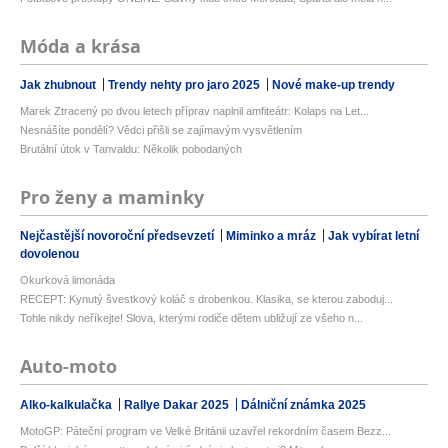
Móda a krása
Jak zhubnout
Trendy nehty pro jaro 2025
Nové make-up trendy
Marek Ztracený po dvou letech příprav naplnil amfiteátr: Kolaps na Let...
Nesnášíte pondělí? Vědci přišli se zajímavým vysvětlením
Brutální útok v Tanvaldu: Několik pobodaných
Pro ženy a maminky
Nejčastější novoroční předsevzetí
Miminko a mráz
Jak vybírat letní
dovolenou
Okurková limonáda
RECEPT: Kynutý švestkový koláč s drobenkou. Klasika, se kterou zaboduj...
Tohle nikdy neříkejte! Slova, kterými rodiče dětem ubližují ze všeho n...
Auto-moto
Alko-kalkulačka
Rallye Dakar 2025
Dálniční známka 2025
MotoGP: Páteční program ve Velké Británii uzavřel rekordním časem Bezz...