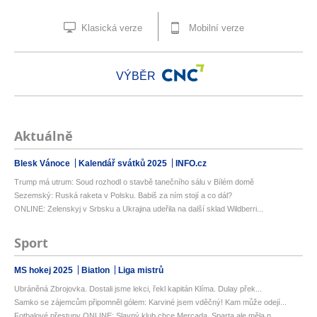
Klasická verze
Mobilní verze
VÝBĚR
Aktuálně
Blesk Vánoce
Kalendář svátků 2025
INFO.cz
Trump má utrum: Soud rozhodl o stavbě tanečního sálu v Bílém domě
Sezemský: Ruská raketa v Polsku. Babiš za ním stojí a co dál?
ONLINE: Zelenskyj v Srbsku a Ukrajina udeřila na další sklad Wildberri...
Sport
MS hokej 2025
Biatlon
Liga mistrů
Ubráněná Zbrojovka. Dostali jsme lekci, řekl kapitán Klíma. Dulay přek...
Samko se zájemcům připomněl gólem: Karviné jsem vděčný! Kam může odejí...
Fotbalové přestupy ONLINE: Slavný klub chce Mercada, Sparta ale měla n...