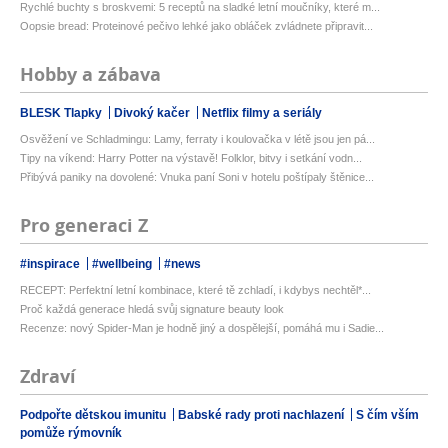
Rychlé buchty s broskvemi: 5 receptů na sladké letní moučníky, které m...
Oopsie bread: Proteinové pečivo lehké jako obláček zvládnete připravit...
Hobby a zábava
BLESK Tlapky
Divoký kačer
Netflix filmy a seriály
Osvěžení ve Schladmingu: Lamy, ferraty i koulovačka v létě jsou jen pá...
Tipy na víkend: Harry Potter na výstavě! Folklor, bitvy i setkání vodn...
Přibývá paniky na dovolené: Vnuka paní Soni v hotelu poštípaly štěnice...
Pro generaci Z
#inspirace
#wellbeing
#news
RECEPT: Perfektní letní kombinace, které tě zchladí, i kdybys nechtěl*...
Proč každá generace hledá svůj signature beauty look
Recenze: nový Spider-Man je hodně jiný a dospělejší, pomáhá mu i Sadie...
Zdraví
Podpořte dětskou imunitu
Babské rady proti nachlazení
S čím vším
pomůže rýmovník