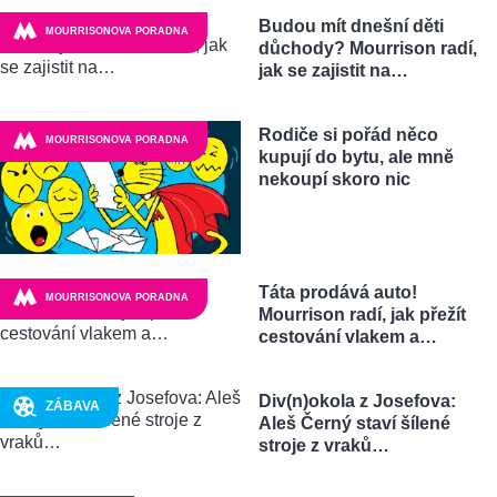
Budou mít dnešní děti
MOURRISONOVA PORADNA
důchody? Mourrison radí,
jak se zajistit na…
Rodiče si pořád něco
MOURRISONOVA PORADNA
kupují do bytu, ale mně
nekoupí skoro nic
Táta prodává auto!
MOURRISONOVA PORADNA
Mourrison radí, jak přežít
cestování vlakem a…
Div(n)okola z Josefova:
ZÁBAVA
Aleš Černý staví šílené
stroje z vraků…