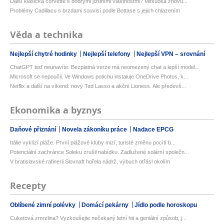
Další klasická corvette s dobrými jízdními vlastnostmi? Mitsuoka znovu...
Problémy Cadillacu s brzdami souvisí podle Bottase s jejich chlazením
Věda a technika
Nejlepší chytré hodinky
Nejlepší telefony
Nejlepší VPN – srovnání
ChatGPT teď neunavíte. Bezplatná verze má neomezený chat a lepší model...
Microsoft se nepoučil. Ve Windows potichu instaluje OneDrive Photos, k...
Netflix a další na víkend: nový Ted Lasso a akční Lioness. Ale předevš...
Ekonomika a byznys
Daňové přiznání
Novela zákoníku práce
Nadace EPCG
Itálie vyklízí pláže. První plážové kluby mizí, turisté změnu pocítí b...
Potenciální zachránce Soleku zrušil nabídku. Zadlužené solární společn...
V bratislavské rafinerii Slovnaft hořela nádrž, výbuch otřásl okolím
Recepty
Oblíbené zimní polévky
Domácí pekárny
Jídlo podle horoskopu
Cuketová zmrzlina? Vyzkoušejte nečekaný letní hit a geniální způsob, j...