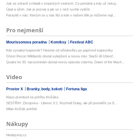
Jak se zdravě zchladit v tropických vedrech: Co pomáhá a kdy už riskuj...
Úpal a úžeh: Jak je poznat a jak se z nich rychle vyléčit
Parazité v nás: Kterým se u nás líbí a kde v našem těle je můžeme nají...
Pro nejmenší
Mourissonova poradna
Komiksy
Festival ABC
Kdo vynalezl kapesník? Historie od středověku po papírové kapesníky
Ghost Recon Wildlands dostal vylepšení a novou misi. Starší díl Ubisof...
Quake ke 30. narozeninám dostal novou epizodu zdarma. Dawn of the Mach...
Video
Prostor X
Branky, body, kokoti
Fortuna liga
Klaus promluvil na pohřbu Knížáka
SESTŘIH: Zbrojovka - Liberec 0:1. Rozhodl Dulay, ale při premiéře za S...
Milan Knížák pohřeb
Nákupy
hledejceny.cz