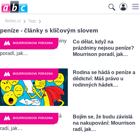
Ábíčko.cz
Tagy
peníze - články s klíčovým slovem
Co dělat, když na
MOURRISONOVA PORADNA
prázdniny nejsou peníze?
Mourrison poradí, jak…
Rodina se hádá o peníze a
MOURRISONOVA PORADNA
dědictví: Máš právo u
rodinných hádek…
Bojím se, že budu závislá
MOURRISONOVA PORADNA
na nakupování: Mourrison
radí, jak…