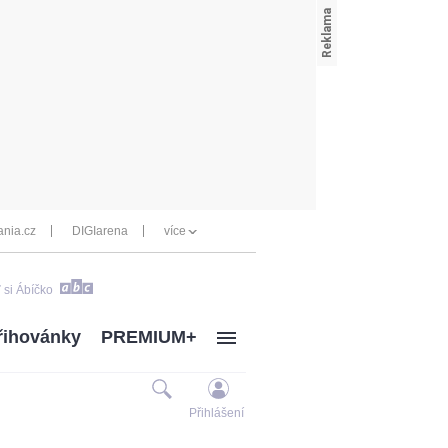
nia.cz
DIGIarena
více
 si Ábíčko
řihovánky
PREMIUM+
Přihlášení