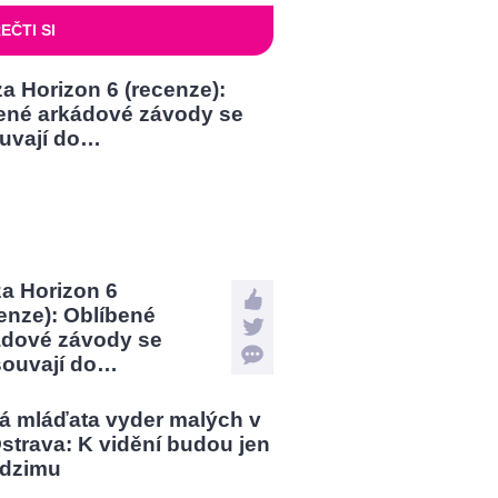
EČTI SI
a Horizon 6
enze): Oblíbené
ádové závody se
souvají do…