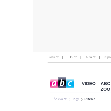
Blesk.cz
E15.cz
Auto.cz
iSpo
VIDEO
ABC
ZOO
Ábíčko.cz
Tagy
Risen 2