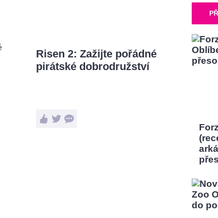
PŘ
Risen 2: Zažijte pořádné
pirátské dobrodružství
Forz
(rec
ark
pře