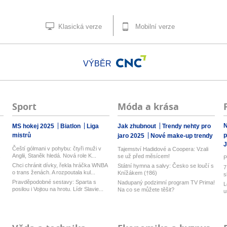
Klasická verze
Mobilní verze
VÝBĚR
Sport
Móda a krása
N
MS hokej 2025
Biatlon
Liga
Jak zhubnout
Trendy nehty pro
mistrů
p
jaro 2025
Nové make-up trendy
J
Čeští gólmani v pohybu: čtyři muži v
Tajemství Hadidové a Coopera: Vzali
Anglii, Staněk hledá. Nová role K...
.
se už před měsícem!
P
Chci chránit dívky, řekla hráčka WNBA
Státní hymna a salvy: Česko se loučí s
7
o trans ženách. A rozpoutala kul...
Knížákem (†86)
s
Pravděpodobné sestavy: Sparta s
Nadupaný podzimní program TV Prima!
L
posilou i Vojtou na hrotu. Lídr Slavie...
Na co se můžete těšit?
u