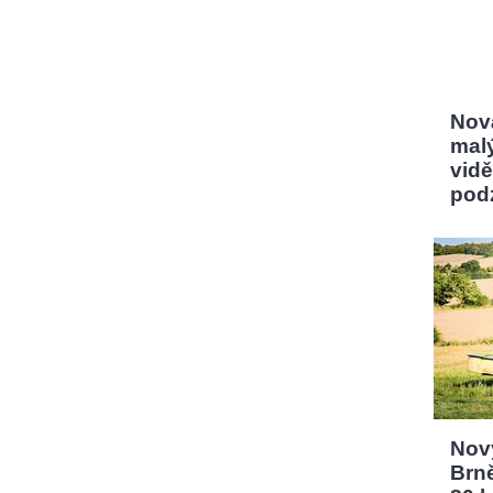
Nov
mal
vidě
pod
Nový
Brn