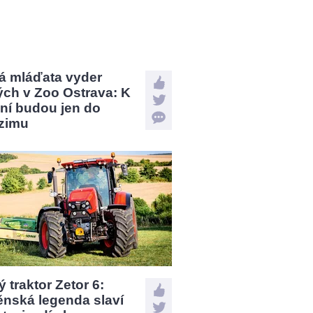
á mláďata vyder
ých v Zoo Ostrava: K
ní budou jen do
zimu
 traktor Zetor 6:
ěnská legenda slaví