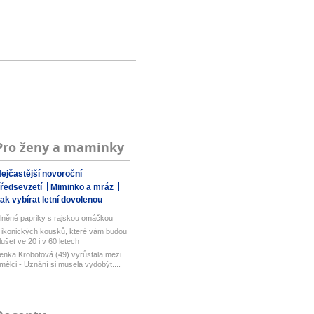
Pro ženy a maminky
ejčastější novoroční
ředsevzetí
Miminko a mráz
ak vybírat letní dovolenou
lněné papriky s rajskou omáčkou
 ikonických kousků, které vám budou
lušet ve 20 i v 60 letech
enka Krobotová (49) vyrůstala mezi
mělci - Uznání si musela vydobýt....