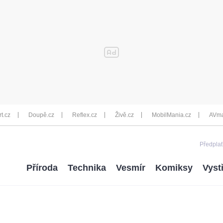
rt.cz
Doupě.cz
Reflex.cz
Živě.cz
MobilMania.cz
AVma
Předplať
Příroda
Technika
Vesmír
Komiksy
Vyst