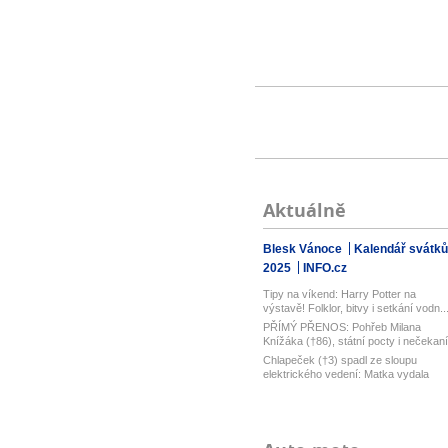
Aktuálně
Blesk Vánoce
Kalendář svátků
2025
INFO.cz
Tipy na víkend: Harry Potter na
výstavě! Folklor, bitvy i setkání vodn..
PŘÍMÝ PŘENOS: Pohřeb Milana
Knížáka (†86), státní pocty i nečekaní
řeč...
Chlapeček (†3) spadl ze sloupu
elektrického vedení: Matka vydala
šestn...