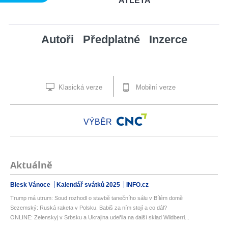
ATLETA
Autoři
Předplatné
Inzerce
Klasická verze
Mobilní verze
VÝBĚR
Aktuálně
Blesk Vánoce
Kalendář svátků 2025
INFO.cz
Trump má utrum: Soud rozhodl o stavbě tanečního sálu v Bílém domě
Sezemský: Ruská raketa v Polsku. Babiš za ním stojí a co dál?
ONLINE: Zelenskyj v Srbsku a Ukrajina udeřila na další sklad Wildberri...