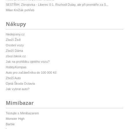
SESTŘIH: Zbrojovka - Liberec 0:1. Rozhodl Dulay, ale při premiéře za S...
Milan Knížák pohřeb
Nákupy
hledejceny.cz
Zboží Živě
Osobní vozy
Zboží Dáma
zbozi.blesk.cz
Jak na prohlídku ojetého vozu?
HobbyKompas
Auto pro začátečníka do 100 000 Kč
Zboží Auto
Ojetá Škoda Octavia
Jak vybrat auto?
Mimibazar
Testujte s Mimibazarem
Monster High
Barbie