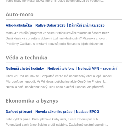
Tohle nikdy neříkejte! Slova, kterými rodiče dětem ubližují ze všeho n...
Auto-moto
Alko-kalkulačka
Rallye Dakar 2025
Dálniční známka 2025
MotoGP: Páteční program ve Velké Británii uzavřel rekordním časem Bezz...
Další klasická corvette s dobrými jízdními vlastnostmi? Mitsuoka znovu...
Problémy Cadillacu s brzdami souvisí podle Bottase s jejich chlazením
Věda a technika
Nejlepší chytré hodinky
Nejlepší telefony
Nejlepší VPN – srovnání
ChatGPT teď neunavíte. Bezplatná verze má neomezený chat a lepší model...
Microsoft se nepoučil. Ve Windows potichu instaluje OneDrive Photos, k...
Netflix a další na víkend: nový Ted Lasso a akční Lioness. Ale předevš...
Ekonomika a byznys
Daňové přiznání
Novela zákoníku práce
Nadace EPCG
Itálie vyklízí pláže. První plážové kluby mizí, turisté změnu pocítí b...
Potenciální zachránce Soleku zrušil nabídku. Zadlužené solární společn...