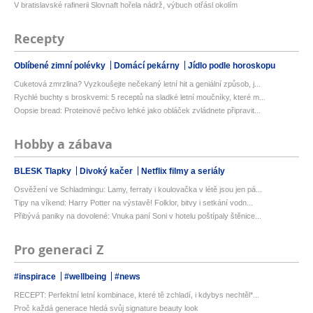
V bratislavské rafinerii Slovnaft hořela nádrž, výbuch otřásl okolím
Recepty
Oblíbené zimní polévky
Domácí pekárny
Jídlo podle horoskopu
Cuketová zmrzlina? Vyzkoušejte nečekaný letní hit a geniální způsob, j...
Rychlé buchty s broskvemi: 5 receptů na sladké letní moučníky, které m...
Oopsie bread: Proteinové pečivo lehké jako obláček zvládnete připravit...
Hobby a zábava
BLESK Tlapky
Divoký kačer
Netflix filmy a seriály
Osvěžení ve Schladmingu: Lamy, ferraty i koulovačka v létě jsou jen pá...
Tipy na víkend: Harry Potter na výstavě! Folklor, bitvy i setkání vodn...
Přibývá paniky na dovolené: Vnuka paní Soni v hotelu poštípaly štěnice...
Pro generaci Z
#inspirace
#wellbeing
#news
RECEPT: Perfektní letní kombinace, které tě zchladí, i kdybys nechtěl*...
Proč každá generace hledá svůj signature beauty look