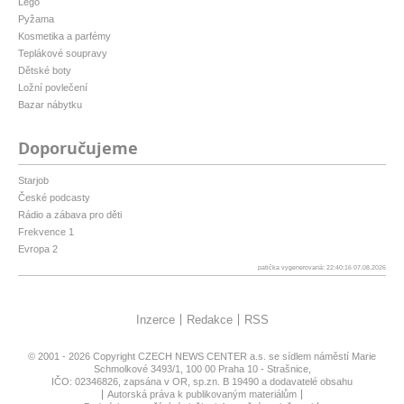
Lego
Pyžama
Kosmetika a parfémy
Teplákové soupravy
Dětské boty
Ložní povlečení
Bazar nábytku
Doporučujeme
Starjob
České podcasty
Rádio a zábava pro děti
Frekvence 1
Evropa 2
patička vygenerovaná: 22:40:16 07.08.2026
Inzerce
Redakce
RSS
© 2001 - 2026 Copyright
CZECH NEWS CENTER a.s.
se sídlem náměstí Marie
Schmolkové 3493/1, 100 00 Praha 10 - Strašnice,
IČO: 02346826, zapsána v OR, sp.zn. B 19490 a dodavatelé obsahu
Autorská práva k publikovaným materiálům