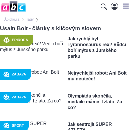
Ábíčko.cz
Tagy
Usain Bolt - články s klíčovým slovem
Jak rychlý byl
PŘÍRODA
Tyrannosaurus rex? Vědci
boří mýtus z Jurského
parku
Nejrychlejší robot: Ani Bolt
ZÁBAVA
mu neuteče!
Olympiáda skončila,
ZÁBAVA
medaile máme. I zlato. Za
co?
Jak sestrojit SUPER
SPORT