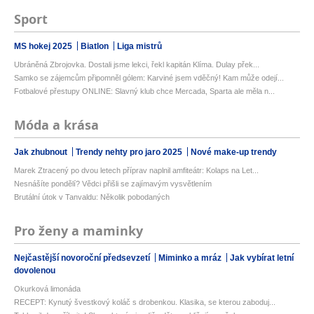
Sport
MS hokej 2025
Biatlon
Liga mistrů
Ubráněná Zbrojovka. Dostali jsme lekci, řekl kapitán Klíma. Dulay přek...
Samko se zájemcům připomněl gólem: Karviné jsem vděčný! Kam může odejí...
Fotbalové přestupy ONLINE: Slavný klub chce Mercada, Sparta ale měla n...
Móda a krása
Jak zhubnout
Trendy nehty pro jaro 2025
Nové make-up trendy
Marek Ztracený po dvou letech příprav naplnil amfiteátr: Kolaps na Let...
Nesnášíte pondělí? Vědci přišli se zajímavým vysvětlením
Brutální útok v Tanvaldu: Několik pobodaných
Pro ženy a maminky
Nejčastější novoroční předsevzetí
Miminko a mráz
Jak vybírat letní
dovolenou
Okurková limonáda
RECEPT: Kynutý švestkový koláč s drobenkou. Klasika, se kterou zaboduj...