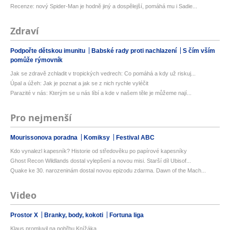
Recenze: nový Spider-Man je hodně jiný a dospělejší, pomáhá mu i Sadie...
Zdraví
Podpořte dětskou imunitu
Babské rady proti nachlazení
S čím vším
pomůže rýmovník
Jak se zdravě zchladit v tropických vedrech: Co pomáhá a kdy už riskuj...
Úpal a úžeh: Jak je poznat a jak se z nich rychle vyléčit
Parazité v nás: Kterým se u nás líbí a kde v našem těle je můžeme nají...
Pro nejmenší
Mourissonova poradna
Komiksy
Festival ABC
Kdo vynalezl kapesník? Historie od středověku po papírové kapesníky
Ghost Recon Wildlands dostal vylepšení a novou misi. Starší díl Ubisof...
Quake ke 30. narozeninám dostal novou epizodu zdarma. Dawn of the Mach...
Video
Prostor X
Branky, body, kokoti
Fortuna liga
Klaus promluvil na pohřbu Knížáka