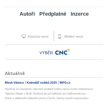
Autoři
Předplatné
Inzerce
Klasická verze
Mobilní verze
VÝBĚR
Aktuálně
Blesk Vánoce
Kalendář svátků 2025
INFO.cz
Havlíček se stavebním zákonem protlačil změnu názvu svého ministerstva...
Tajemný žlábek v Brně: Švédové jím při obléhání asi chtěli proniknout ...
Požár u oblíbeného italského jezera Čechů: Stovky turistů evakuovány!