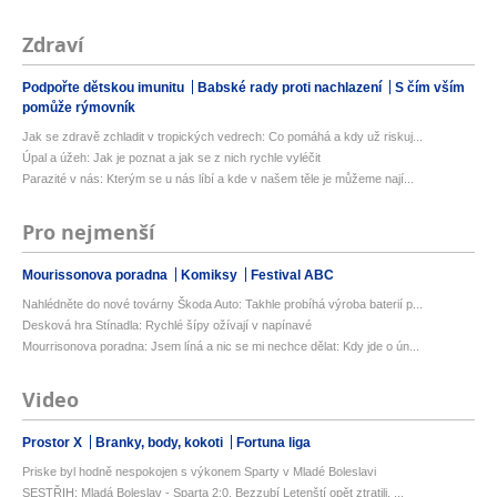
Zdraví
Podpořte dětskou imunitu
Babské rady proti nachlazení
S čím vším
pomůže rýmovník
Jak se zdravě zchladit v tropických vedrech: Co pomáhá a kdy už riskuj...
Úpal a úžeh: Jak je poznat a jak se z nich rychle vyléčit
Parazité v nás: Kterým se u nás líbí a kde v našem těle je můžeme nají...
Pro nejmenší
Mourissonova poradna
Komiksy
Festival ABC
Nahlédněte do nové továrny Škoda Auto: Takhle probíhá výroba baterií p...
Desková hra Stínadla: Rychlé šípy ožívají v napínavé
Mourrisonova poradna: Jsem líná a nic se mi nechce dělat: Kdy jde o ún...
Video
Prostor X
Branky, body, kokoti
Fortuna liga
Priske byl hodně nespokojen s výkonem Sparty v Mladé Boleslavi
SESTŘIH: Mladá Boleslav - Sparta 2:0. Bezzubí Letenští opět ztratili. ...