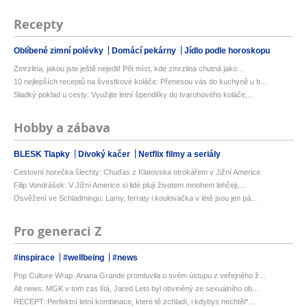
Recepty
Oblíbené zimní polévky
Domácí pekárny
Jídlo podle horoskopu
Zmrzlina, jakou jste ještě nejedli! Pět míst, kde zmrzlina chutná jako...
10 nejlepších receptů na švestkové koláče: Přenesou vás do kuchyně u b...
Sladký poklad u cesty: Využijte letní špendlíky do tvarohového koláče,...
Hobby a zábava
BLESK Tlapky
Divoký kačer
Netflix filmy a seriály
Cestovní horečka šlechty: Chuďas z Klatovska otrokářem v Jižní Americe
Filip Vondrášek: V Jižní Americe si lidé plují životem mnohem lehčeji,...
Osvěžení ve Schladmingu: Lamy, ferraty i koulovačka v létě jsou jen pá...
Pro generaci Z
#inspirace
#wellbeing
#news
Pop Culture Wrap: Ariana Grande promluvila o svém ústupu z veřejného ž...
Alt news: MGK v tom zas lítá, Jared Leto byl obviněný ze sexuálního ob...
RECEPT: Perfektní letní kombinace, které tě zchladí, i kdybys nechtěl*...