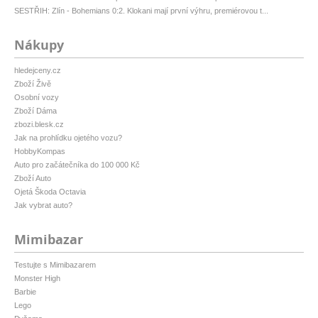
SESTŘIH: Zlín - Bohemians 0:2. Klokani mají první výhru, premiérovou t...
Nákupy
hledejceny.cz
Zboží Živě
Osobní vozy
Zboží Dáma
zbozi.blesk.cz
Jak na prohlídku ojetého vozu?
HobbyKompas
Auto pro začátečníka do 100 000 Kč
Zboží Auto
Ojetá Škoda Octavia
Jak vybrat auto?
Mimibazar
Testujte s Mimibazarem
Monster High
Barbie
Lego