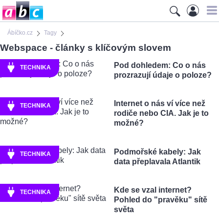
Ábíčko.cz
Tagy
Webspace - články s klíčovým slovem
Pod dohledem: Co o nás
TECHNIKA
prozrazují údaje o poloze?
Internet o nás ví více než
TECHNIKA
rodiče nebo CIA. Jak je to
možné?
Podmořské kabely: Jak
TECHNIKA
data přeplavala Atlantik
Kde se vzal internet?
TECHNIKA
Pohled do "pravěku" sítě
světa