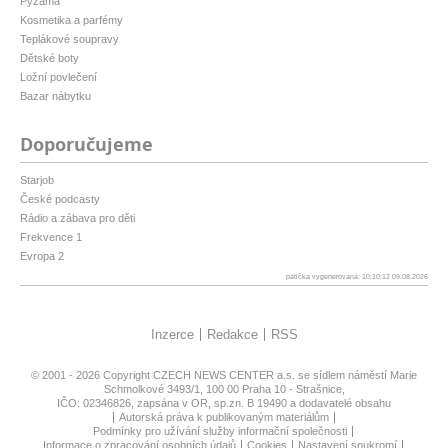
Pyžama
Kosmetika a parfémy
Teplákové soupravy
Dětské boty
Ložní povlečení
Bazar nábytku
Doporučujeme
Starjob
České podcasty
Rádio a zábava pro děti
Frekvence 1
Evropa 2
patička vygenerovaná: 10:10:12 09.08.2026
Inzerce
Redakce
RSS
© 2001 - 2026 Copyright
CZECH NEWS CENTER a.s.
se sídlem náměstí Marie
Schmolkové 3493/1, 100 00 Praha 10 - Strašnice,
IČO: 02346826, zapsána v OR, sp.zn. B 19490 a dodavatelé obsahu
Autorská práva k publikovaným materiálům
Podmínky pro užívání služby informační společnosti
Informace o zpracování osobních údajů
Cookies
Nastavení soukromí