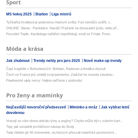
Sport
MS hokej 2025
Biatlon
Liga mistrů
Tyčkařka Krutilová je juniorskou mistryní světa: Furt nemůžu uvěřit, c...
ONLINE: Slavia - Pardubice. Naváží Pražané na dosavadní jízdu, nebo př...
Povstání Teplic: Kardiologa naštěstí nepotřebuji, smál se Frťala. Prom...
Móda a krása
Jak zhubnout
Trendy nehty pro jaro 2025
Nové make-up trendy
Čapí tragédie v Bohuslavicích: Bohdan, Radovan a Amálka uhynuli
Čech ve Francii prý umlátil svoji partnerku: Zadržet ho musela zásahov...
Pawlowské ujely nervy: Halina nařčena z podvodu!
Pro ženy a maminky
Nejčastější novoroční předsevzetí
Miminko a mráz
Jak vybírat letní
dovolenou
Vracejí se vám doma dokola rýmy a angíny? Chyba může být v zubním kart...
Tipy, jak usnadnit prvňáčkovi nástup do školy
Tady hlídám já! 40 momentek, na kterých převzali mateřské povinnosti k...