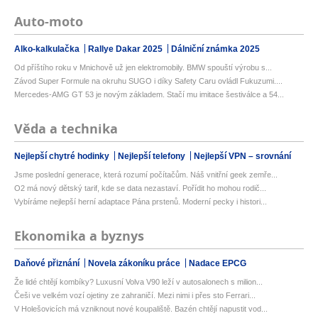
Auto-moto
Alko-kalkulačka
Rallye Dakar 2025
Dálniční známka 2025
Od příštího roku v Mnichově už jen elektromobily. BMW spouští výrobu s...
Závod Super Formule na okruhu SUGO i díky Safety Caru ovládl Fukuzumi....
Mercedes-AMG GT 53 je novým základem. Stačí mu imitace šestiválce a 54...
Věda a technika
Nejlepší chytré hodinky
Nejlepší telefony
Nejlepší VPN – srovnání
Jsme poslední generace, která rozumí počítačům. Náš vnitřní geek zemře...
O2 má nový dětský tarif, kde se data nezastaví. Pořídit ho mohou rodič...
Vybíráme nejlepší herní adaptace Pána prstenů. Moderní pecky i histori...
Ekonomika a byznys
Daňové přiznání
Novela zákoníku práce
Nadace EPCG
Že lidé chtějí kombíky? Luxusní Volva V90 leží v autosalonech s milion...
Češi ve velkém vozí ojetiny ze zahraničí. Mezi nimi i přes sto Ferrari...
V Holešovicích má vzniknout nové koupaliště. Bazén chtějí napustit vod...