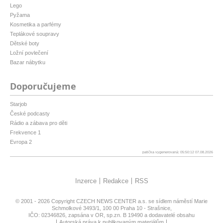
Lego
Pyžama
Kosmetika a parfémy
Teplákové soupravy
Dětské boty
Ložní povlečení
Bazar nábytku
Doporučujeme
Starjob
České podcasty
Rádio a zábava pro děti
Frekvence 1
Evropa 2
patička vygenerovaná: 05:50:12 07.08.2026
Inzerce
Redakce
RSS
© 2001 - 2026 Copyright
CZECH NEWS CENTER a.s.
se sídlem náměstí Marie
Schmolkové 3493/1, 100 00 Praha 10 - Strašnice,
IČO: 02346826, zapsána v OR, sp.zn. B 19490 a dodavatelé obsahu
Autorská práva k publikovaným materiálům