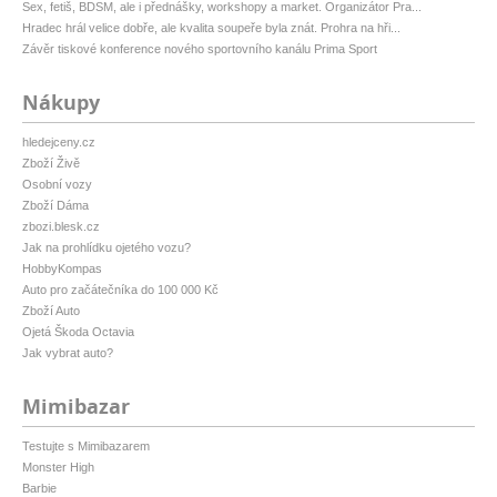
Sex, fetiš, BDSM, ale i přednášky, workshopy a market. Organizátor Pra...
Hradec hrál velice dobře, ale kvalita soupeře byla znát. Prohra na hři...
Závěr tiskové konference nového sportovního kanálu Prima Sport
Nákupy
hledejceny.cz
Zboží Živě
Osobní vozy
Zboží Dáma
zbozi.blesk.cz
Jak na prohlídku ojetého vozu?
HobbyKompas
Auto pro začátečníka do 100 000 Kč
Zboží Auto
Ojetá Škoda Octavia
Jak vybrat auto?
Mimibazar
Testujte s Mimibazarem
Monster High
Barbie