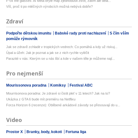
F*ck the glasses: AI Meta brýle mají zjednodušit život, zatím ale děla...
Víš, proč ti po mléčných výrobcích možná nebývá dobře?
Zdraví
Podpořte dětskou imunitu
Babské rady proti nachlazení
S čím vším
pomůže rýmovník
Jak se zdravě zchladit v tropických vedrech: Co pomáhá a kdy už riskuj...
Úpal a úžeh: Jak je poznat a jak se z nich rychle vyléčit
Parazité v nás: Kterým se u nás líbí a kde v našem těle je můžeme nají...
Pro nejmenší
Mourissonova poradna
Komiksy
Festival ABC
Mourrisonova poradna: Je zdravé si čistit pleť v 11 letech? Jak na to?
Ukázka z GTA 6 bude mít premiéru na Netflixu
Forza Horizon 6 (recenze): Oblíbené arkádové závody se přesouvají do u...
Video
Prostor X
Branky, body, kokoti
Fortuna liga