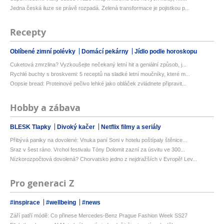
Jedna česká iluze se právě rozpadá. Zelená transformace je pojistkou p...
Recepty
Oblíbené zimní polévky
Domácí pekárny
Jídlo podle horoskopu
Cuketová zmrzlina? Vyzkoušejte nečekaný letní hit a geniální způsob, j...
Rychlé buchty s broskvemi: 5 receptů na sladké letní moučníky, které m...
Oopsie bread: Proteinové pečivo lehké jako obláček zvládnete připravit...
Hobby a zábava
BLESK Tlapky
Divoký kačer
Netflix filmy a seriály
Přibývá paniky na dovolené: Vnuka paní Soni v hotelu poštípaly štěnice...
Sraz v šest ráno. Vrchol festivalu Tóny Dolomit zazní za úsvitu ve 300...
Nízkorozpočtová dovolená? Chorvatsko jedno z nejdražších v Evropě! Lev...
Pro generaci Z
#inspirace
#wellbeing
#news
Září patří módě: Co přinese Mercedes-Benz Prague Fashion Week SS27