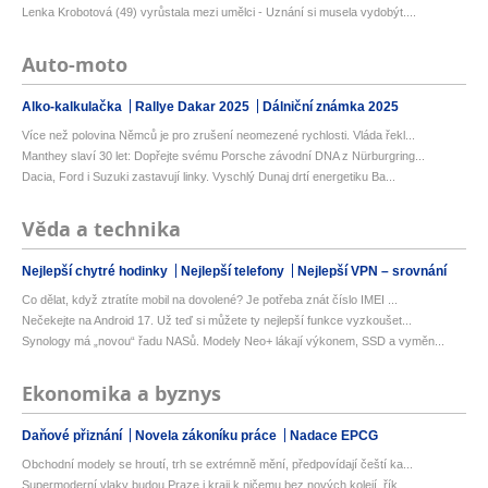
Lenka Krobotová (49) vyrůstala mezi umělci - Uznání si musela vydobýt....
Auto-moto
Alko-kalkulačka
Rallye Dakar 2025
Dálniční známka 2025
Více než polovina Němců je pro zrušení neomezené rychlosti. Vláda řekl...
Manthey slaví 30 let: Dopřejte svému Porsche závodní DNA z Nürburgring...
Dacia, Ford i Suzuki zastavují linky. Vyschlý Dunaj drtí energetiku Ba...
Věda a technika
Nejlepší chytré hodinky
Nejlepší telefony
Nejlepší VPN – srovnání
Co dělat, když ztratíte mobil na dovolené? Je potřeba znát číslo IMEI ...
Nečekejte na Android 17. Už teď si můžete ty nejlepší funkce vyzkoušet...
Synology má „novou“ řadu NASů. Modely Neo+ lákají výkonem, SSD a vyměn...
Ekonomika a byznys
Daňové přiznání
Novela zákoníku práce
Nadace EPCG
Obchodní modely se hroutí, trh se extrémně mění, předpovídají čeští ka...
Supermoderní vlaky budou Praze i kraji k ničemu bez nových kolejí, řík...