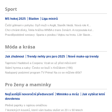
Sport
MS hokej 2025
Biatlon
Liga mistrů
Čeští gólmani v pohybu: čtyři muži v Anglii, Staněk hledá. Nová role K...
Chci chránit dívky, řekla hráčka WNBA o trans ženách. A rozpoutala kul...
Pravděpodobné sestavy: Sparta s posilou i Vojtou na hrotu. Lídr Slavie...
Móda a krása
Jak zhubnout
Trendy nehty pro jaro 2025
Nové make-up trendy
Tajemství Hadidové a Coopera: Vzali se už před měsícem!
Státní hymna a salvy: Česko se loučí s Knížákem (†86)
Nadupaný podzimní program TV Prima! Na co se můžete těšit?
Pro ženy a maminky
Nejčastější novoroční předsevzetí
Miminko a mráz
Jak vybírat letní
dovolenou
Plněné papriky s rajskou omáčkou
7 ikonických kousků, které vám budou slušet ve 20 i v 60 letech