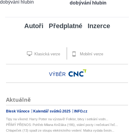
dobývání hlubin
Autoři
Předplatné
Inzerce
Klasická verze
Mobilní verze
VÝBĚR
Aktuálně
Blesk Vánoce
Kalendář svátků 2025
INFO.cz
Tipy na víkend: Harry Potter na výstavě! Folklor, bitvy i setkání vodn...
PŘÍMÝ PŘENOS: Pohřeb Milana Knížáka (†86), státní pocty i nečekaní řeč...
Chlapeček (†3) spadl ze sloupu elektrického vedení: Matka vydala šestn...