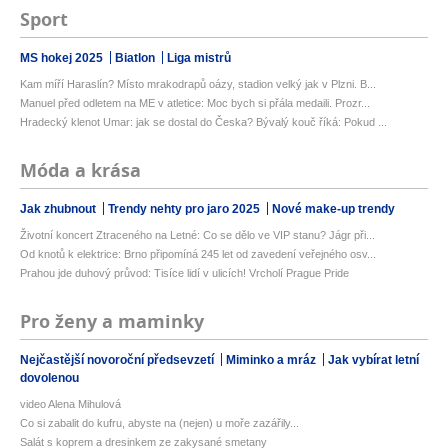
Sport
MS hokej 2025
Biatlon
Liga mistrů
Kam míří Haraslín? Místo mrakodrapů oázy, stadion velký jak v Plzni. B...
Manuel před odletem na ME v atletice: Moc bych si přála medaili. Prozr...
Hradecký klenot Umar: jak se dostal do Česka? Bývalý kouč říká: Pokud ...
Móda a krása
Jak zhubnout
Trendy nehty pro jaro 2025
Nové make-up trendy
Životní koncert Ztraceného na Letné: Co se dělo ve VIP stanu? Jágr při...
Od knotů k elektrice: Brno připomíná 245 let od zavedení veřejného osv...
Prahou jde duhový průvod: Tisíce lidí v ulicích! Vrcholí Prague Pride
Pro ženy a maminky
Nejčastější novoroční předsevzetí
Miminko a mráz
Jak vybírat letní
dovolenou
video Alena Mihulová
Co si zabalit do kufru, abyste na (nejen) u moře zazářily...
Salát s koprem a dresinkem ze zakysané smetany