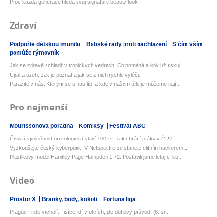
Proč každá generace hledá svůj signature beauty look
Zdraví
Podpořte dětskou imunitu
Babské rady proti nachlazení
S čím vším
pomůže rýmovník
Jak se zdravě zchladit v tropických vedrech: Co pomáhá a kdy už riskuj...
Úpal a úžeh: Jak je poznat a jak se z nich rychle vyléčit
Parazité v nás: Kterým se u nás líbí a kde v našem těle je můžeme nají...
Pro nejmenší
Mourissonova poradna
Komiksy
Festival ABC
Česká společnost ornitologická slaví 100 let: Jak chrání ptáky v ČR?
Vyzkoušejte český kyberpunk. V Netspectre se stanete elitním hackerem ...
Plastikový model Handley Page Hampden 1:72: Postavili jsme létající ku...
Video
Prostor X
Branky, body, kokoti
Fortuna liga
Prague Pride vrcholí: Tisíce lidí v ulicích, jde duhový průvod! (8. sr...