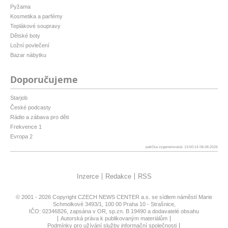
Pyžama
Kosmetika a parfémy
Teplákové soupravy
Dětské boty
Ložní povlečení
Bazar nábytku
Doporučujeme
Starjob
České podcasty
Rádio a zábava pro děti
Frekvence 1
Evropa 2
patička vygenerovaná: 13:50:14 08.08.2026
Inzerce
Redakce
RSS
© 2001 - 2026 Copyright
CZECH NEWS CENTER a.s.
se sídlem náměstí Marie
Schmolkové 3493/1, 100 00 Praha 10 - Strašnice,
IČO: 02346826, zapsána v OR, sp.zn. B 19490 a dodavatelé obsahu
Autorská práva k publikovaným materiálům
Podmínky pro užívání služby informační společnosti