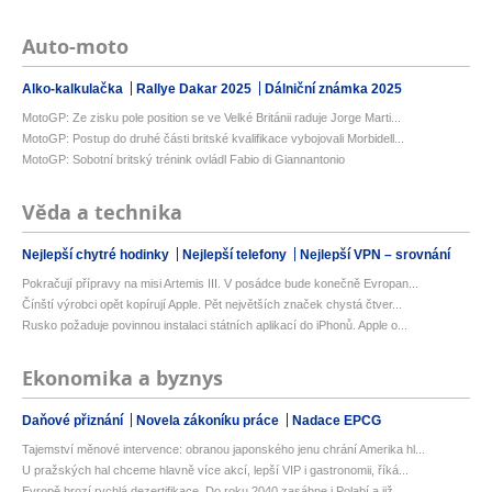
Auto-moto
Alko-kalkulačka
Rallye Dakar 2025
Dálniční známka 2025
MotoGP: Ze zisku pole position se ve Velké Británii raduje Jorge Marti...
MotoGP: Postup do druhé části britské kvalifikace vybojovali Morbidell...
MotoGP: Sobotní britský trénink ovládl Fabio di Giannantonio
Věda a technika
Nejlepší chytré hodinky
Nejlepší telefony
Nejlepší VPN – srovnání
Pokračují přípravy na misi Artemis III. V posádce bude konečně Evropan...
Čínští výrobci opět kopírují Apple. Pět největších značek chystá čtver...
Rusko požaduje povinnou instalaci státních aplikací do iPhonů. Apple o...
Ekonomika a byznys
Daňové přiznání
Novela zákoníku práce
Nadace EPCG
Tajemství měnové intervence: obranou japonského jenu chrání Amerika hl...
U pražských hal chceme hlavně více akcí, lepší VIP i gastronomii, říká...
Evropě hrozí rychlá dezertifikace. Do roku 2040 zasáhne i Polabí a již...