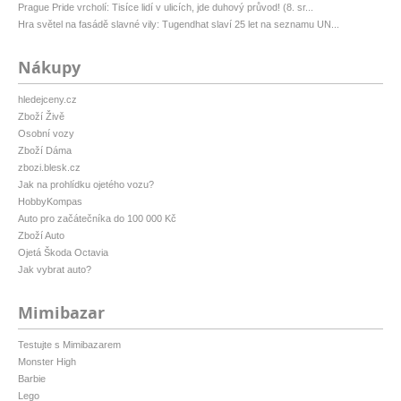
Prague Pride vrcholí: Tisíce lidí v ulicích, jde duhový průvod! (8. sr...
Hra světel na fasádě slavné vily: Tugendhat slaví 25 let na seznamu UN...
Nákupy
hledejceny.cz
Zboží Živě
Osobní vozy
Zboží Dáma
zbozi.blesk.cz
Jak na prohlídku ojetého vozu?
HobbyKompas
Auto pro začátečníka do 100 000 Kč
Zboží Auto
Ojetá Škoda Octavia
Jak vybrat auto?
Mimibazar
Testujte s Mimibazarem
Monster High
Barbie
Lego