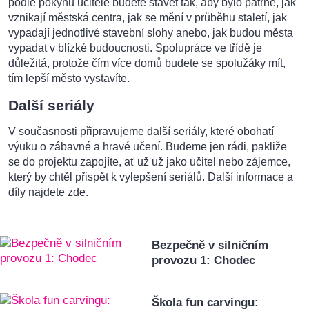
podle pokynů učitele budete stavět tak, aby bylo patrné, jak
vznikají městská centra, jak se mění v průběhu staletí, jak
vypadají jednotlivé stavební slohy anebo, jak budou města
vypadat v blízké budoucnosti. Spolupráce ve třídě je
důležitá, protože čím více domů budete se spolužáky mít,
tím lepší město vystavíte.
Další seriály
V současnosti připravujeme další seriály, které obohatí
výuku o zábavné a hravé učení. Budeme jen rádi, pakliže
se do projektu zapojíte, ať už už jako učitel nebo zájemce,
který by chtěl přispět k vylepšení seriálů. Další informace a
díly najdete zde.
Bezpečně v silničním
provozu 1: Chodec
Škola fun carvingu: