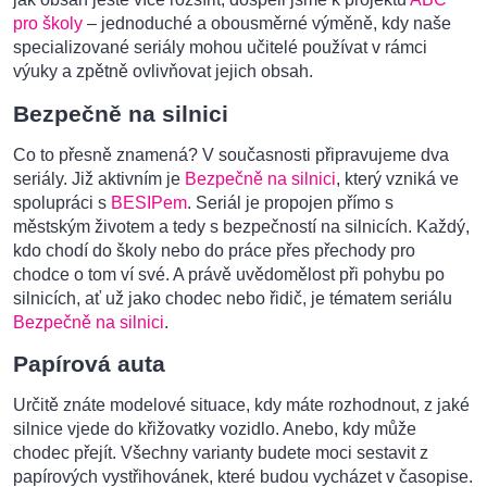
pro školy
– jednoduché a obousměrné výměně, kdy naše
specializované seriály mohou učitelé používat v rámci
výuky a zpětně ovlivňovat jejich obsah.
Bezpečně na silnici
Co to přesně znamená? V současnosti připravujeme dva
seriály. Již aktivním je
Bezpečně na silnici
, který vzniká ve
spolupráci s
BESIPem
. Seriál je propojen přímo s
městským životem a tedy s bezpečností na silnicích. Každý,
kdo chodí do školy nebo do práce přes přechody pro
chodce o tom ví své. A právě uvědomělost při pohybu po
silnicích, ať už jako chodec nebo řidič, je tématem seriálu
Bezpečně na silnici
.
Papírová auta
Určitě znáte modelové situace, kdy máte rozhodnout, z jaké
silnice vjede do křižovatky vozidlo. Anebo, kdy může
chodec přejít. Všechny varianty budete moci sestavit z
papírových vystřihovánek, které budou vycházet v časopise.