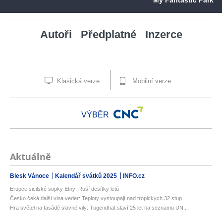
Autoři
Předplatné
Inzerce
Klasická verze
Mobilní verze
VÝBĚR
Aktuálně
Blesk Vánoce
Kalendář svátků 2025
INFO.cz
Erupce sicilské sopky Etny: Ruší desítky letů
Česko čeká další vlna veder: Teploty vystoupají nad tropických 32 stup...
Hra světel na fasádě slavné vily: Tugendhat slaví 25 let na seznamu UN...