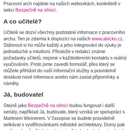
Pracovní arch najdete na našich webovkách, konkrétně v
sekci
Bezpečně na silnici
.
A co učitelé?
Učitelé se dozví všechny podstatné informace z pracovního
archu. Ten je zdarma k dispozici na našich
www.abicko.cz
.
Stáhnout si ho může každý a jeho integrování do výuky je
jednoduché a intuitivní. Přestože v redakci známe
požadavky učitelů, nejsme v každodenním kontaktu s reálný
vyučováním. Proto jsme zavedli formulář, přes který se
můžete přihlásit do naší informační služby a pravidelně
dostávat nové informace anebo nám zaslat připomínky a
náměty.
Já, budovatel
Stejně jako
Bezpečně na silnici
budou fungovat i další
seriály, například Já, budovate, který vzniká ve spolupráci s
Martinem Weinerem. V časopise se budete pravidelně
setkávat s vystřihovánkami městské architektury. Domy pak