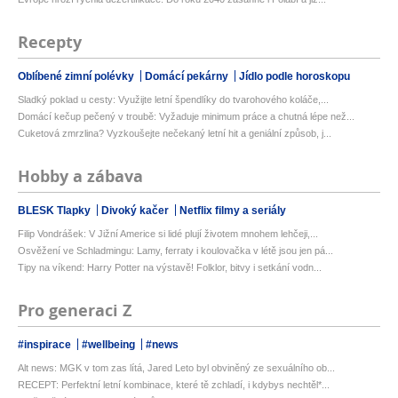
Recepty
Oblíbené zimní polévky
Domácí pekárny
Jídlo podle horoskopu
Sladký poklad u cesty: Využijte letní špendlíky do tvarohového koláče,...
Domácí kečup pečený v troubě: Vyžaduje minimum práce a chutná lépe než...
Cuketová zmrzlina? Vyzkoušejte nečekaný letní hit a geniální způsob, j...
Hobby a zábava
BLESK Tlapky
Divoký kačer
Netflix filmy a seriály
Filip Vondrášek: V Jižní Americe si lidé plují životem mnohem lehčeji,...
Osvěžení ve Schladmingu: Lamy, ferraty i koulovačka v létě jsou jen pá...
Tipy na víkend: Harry Potter na výstavě! Folklor, bitvy i setkání vodn...
Pro generaci Z
#inspirace
#wellbeing
#news
Alt news: MGK v tom zas lítá, Jared Leto byl obviněný ze sexuálního ob...
RECEPT: Perfektní letní kombinace, které tě zchladí, i kdybys nechtěl*...