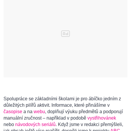
Spolupráce se základními školami je pro ábíčko jedním z
důležitých pilířů aktivit. Informace, které přinášíme v
časopise
a na
webu
, doplňují výuku předmětů a podporují
manuální zručnost – například v podobě
vystřihovánek
nebo
návodových seriálů
. Když jsme v redakci přemýšleli,
jak obsah ještě více rozšířit, dospěli jsme k projektu
ABC