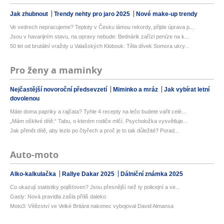
Jak zhubnout
Trendy nehty pro jaro 2025
Nové make-up trendy
Ve vedrech nepracujeme? Teploty v Česku lámou rekordy, přijde úprava p...
Jsou v havarijním stavu, na opravy nebude: Bednárik zařízl peníze na k...
50 let od brutální vraždy u Valašských Klobouk: Těla dívek Somora ukry...
Pro ženy a maminky
Nejčastější novoroční předsevzetí
Miminko a mráz
Jak vybírat letní
dovolenou
Máte doma papriky a rajčata? Tyhle 4 recepty na lečo budete vařit celé...
„Mám ošklivé dítě.“ Tabu, o kterém rodiče mlčí. Psycholožka vysvětluje...
Jak přimět dítě, aby lezlo po čtyřech a proč je to tak důležité? Porad...
Auto-moto
Alko-kalkulačka
Rallye Dakar 2025
Dálniční známka 2025
Co ukazují statistiky pojišťoven? Jsou přesnější než ty policejní a ve...
Gasly: Nová pravidla zašla příliš daleko
Moto3: Vítězství ve Velké Británii nakonec vybojoval David Almansa