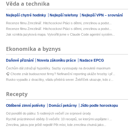
Věda a technika
Nejlepší chytré hodinky
Nejlepší telefony
Nejlepší VPN – srovnání
Recenze filmu Zmrzlinář. Hitchcockovi Ptáci s dětmi, zmrzlinou a podst...
Recenze filmu Zmrzlinář. Hitchcockovi Ptáci s dětmi, zmrzlinou a podst...
Jak vznikla jazyková mapa. Vytvořili jsme v Claude Code agentní systém...
Ekonomika a byznys
Daňové přiznání
Novela zákoníku práce
Nadace EPCG
Čechům dál zdražují hypotéky. Sazby vystoupaly na dvouleté maximum
🎧 Chcete znát budoucnost firmy? Nefinanční reporting ukáže hrozby i př...
Rusko vypadlo z dvacítky, vládu přebírá sever. Žebříček ukazuje, kdo z...
Recepty
Oblíbené zimní polévky
Domácí pekárny
Jídlo podle horoskopu
Od pondělí do pátku: 5 rodinných večeří ze srpnové úrody
Rychlé prázdninové obědy či večeře: 10 receptů, se kterými uspějete i ...
Zmrzlina, jakou jste ještě nejedli! Pět míst, kde zmrzlina chutná jako...