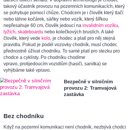
takový účastník provozu na pozemních komunikacích, který
se pohybuje pomocí chůze. Chodcem je i člověk který tlačí
nebo táhne kočárek, sáňky nebo vozík, který šířkou
nepřesahuje 60 cm, člověk jedoucí na
invalidním vozíku
,
lyžích
,
skateboardu
nebo kolečkových bruslích. A také
člověk, který vede
kolo
, je chodec a platí pro něj stejná
pravidla. Pokud je podél vozovky chodník, musí chodec
přednostně úžívat chodníku. To samé platí pro stezku pro
chodce a cyklisty. Po chodníku chodíme
vpravo, protijedoucím vozidlům (hasiči, sanitka) se
vyhýbáme také vpravo.
Bezpečně v silničním
provozu 2: Tramvajová
zastávka
Bez chodníku
Když na pozemní komunikaci není chodník, nezbývá chodci