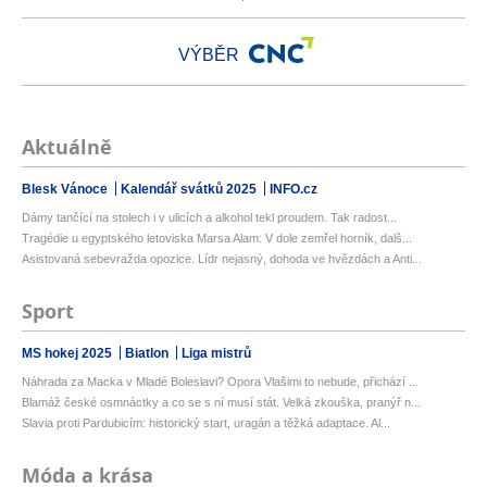
VÝBĚR
Aktuálně
Blesk Vánoce
Kalendář svátků 2025
INFO.cz
Dámy tančící na stolech i v ulicích a alkohol tekl proudem. Tak radost...
Tragédie u egyptského letoviska Marsa Alam: V dole zemřel horník, dalš...
Asistovaná sebevražda opozice. Lídr nejasný, dohoda ve hvězdách a Anti...
Sport
MS hokej 2025
Biatlon
Liga mistrů
Náhrada za Macka v Mladé Boleslavi? Opora Vlašimi to nebude, přichází ...
Blamáž české osmnáctky a co se s ní musí stát. Velká zkouška, pranýř n...
Slavia proti Pardubicím: historický start, uragán a těžká adaptace. Al...
Móda a krása