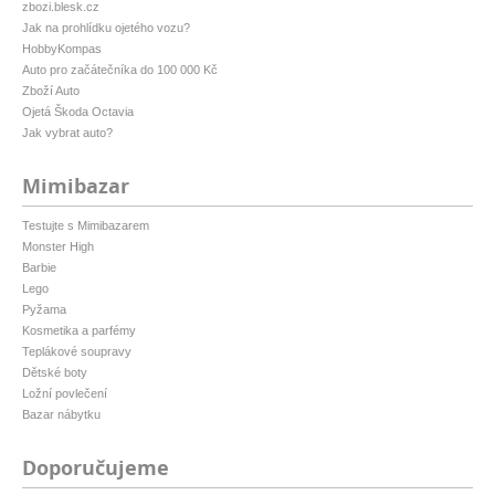
zbozi.blesk.cz
Jak na prohlídku ojetého vozu?
HobbyKompas
Auto pro začátečníka do 100 000 Kč
Zboží Auto
Ojetá Škoda Octavia
Jak vybrat auto?
Mimibazar
Testujte s Mimibazarem
Monster High
Barbie
Lego
Pyžama
Kosmetika a parfémy
Teplákové soupravy
Dětské boty
Ložní povlečení
Bazar nábytku
Doporučujeme