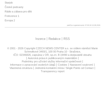
Starjob
České podcasty
Rádio a zábava pro děti
Frekvence 1
Evropa 2
patička vygenerovaná: 07:00:18 10.08.2026
Inzerce
Redakce
RSS
© 2001 - 2026 Copyright
CZECH NEWS CENTER a.s.
se sídlem náměstí Marie
Schmolkové 3493/1, 100 00 Praha 10 - Strašnice,
IČO: 02346826, zapsána v OR, sp.zn. B 19490 a dodavatelé obsahu
Autorská práva k publikovaným materiálům
Podmínky pro užívání služby informační společnosti
Informace o zpracování osobních údajů
Cookies
Nastavení soukromí
Vlastnická struktura
Jednotná kontaktní místa / Single Points od Contact
Transparency report