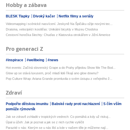
Hobby a zábava
BLESK Tlapky
Divoký kačer
Netflix filmy a seriály
Videomapping i scénické nasvícení. Jeskyně Na Špičáku ožije novými tec...
Draisina, velocipéd i kostitřas: Unikátní bicykly v Muzeu Chodska
Cestovní horečka šlechty: Chuďas z Klatovska otrokářem v Jižní Americe
Pro generaci Z
#inspirace
#wellbeing
#news
Hot events: Začíná slovenský Grape a do Prahy přijedou Show Me The Bod...
Glow up se stává luxusem, proč mladí lidé říkají ano glow downu?
Pop Culture Wrap: Ariana Grande promluvila o svém ústupu z veřejného ž...
Zdraví
Podpořte dětskou imunitu
Babské rady proti nachlazení
S čím vším
pomůže rýmovník
Jak se zdravě zchladit v tropických vedrech: Co pomáhá a kdy už riskuj...
Úpal a úžeh: Jak je poznat a jak se z nich rychle vyléčit
Parazité v nás: Kterým se u nás líbí a kde v našem těle je můžeme nají...