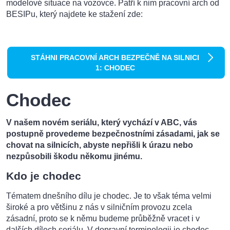
modelové situace na vozovce. Patří k nim pracovní arch od
BESIPu, který najdete ke stažení zde:
STÁHNI PRACOVNÍ ARCH BEZPEČNĚ NA SILNICI
1: CHODEC
Chodec
V našem novém seriálu, který vychází v ABC, vás
postupně provedeme bezpečnostními zásadami, jak se
chovat na silnicích, abyste nepřišli k úrazu nebo
nezpůsobili škodu někomu jinému.
Kdo je chodec
Tématem dnešního dílu je chodec. Je to však téma velmi
široké a pro většinu z nás v silničním provozu zcela
zásadní, proto se k němu budeme průběžně vracet i v
dalších dílech seriálu. V dopravní terminologii je chodec