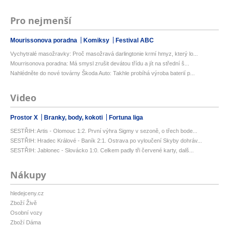
Pro nejmenší
Mourissonova poradna
Komiksy
Festival ABC
Vychytralé masožravky: Proč masožravá darlingtonie krmí hmyz, který lo...
Mourrisonova poradna: Má smysl zrušit devátou třídu a jít na střední š...
Nahlédněte do nové továrny Škoda Auto: Takhle probíhá výroba baterií p...
Video
Prostor X
Branky, body, kokoti
Fortuna liga
SESTŘIH: Artis - Olomouc 1:2. První výhra Sigmy v sezoně, o třech bode...
SESTŘIH: Hradec Králové - Baník 2:1. Ostrava po vyloučení Skyby dohráv...
SESTŘIH: Jablonec - Slovácko 1:0. Celkem padly tři červené karty, dalš...
Nákupy
hledejceny.cz
Zboží Živě
Osobní vozy
Zboží Dáma