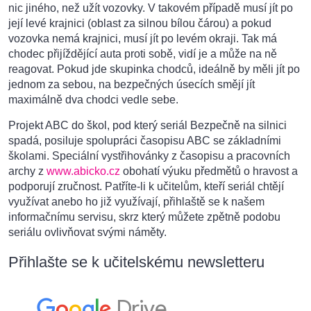
nic jiného, než užít vozovky. V takovém případě musí jít po
její levé krajnici (oblast za silnou bílou čárou) a pokud
vozovka nemá krajnici, musí jít po levém okraji. Tak má
chodec přijíždějící auta proti sobě, vidí je a může na ně
reagovat. Pokud jde skupinka chodců, ideálně by měli jít po
jednom za sebou, na bezpečných úsecích smějí jít
maximálně dva chodci vedle sebe.
Projekt ABC do škol, pod který seriál Bezpečně na silnici
spadá, posiluje spolupráci časopisu ABC se základními
školami. Speciální vystřihovánky z časopisu a pracovních
archy z
www.abicko.cz
obohatí výuku předmětů o hravost a
podporují zručnost. Patříte-li k učitelům, kteří seriál chtějí
využívat anebo ho již využívají, přihlaště se k našem
informačnímu servisu, skrz který můžete zpětně podobu
seriálu ovlivňovat svými náměty.
Přihlašte se k učitelskému newsletteru