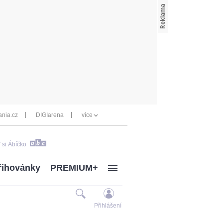
nia.cz
DIGIarena
více
 si Ábíčko
řihovánky
PREMIUM+
Přihlášení