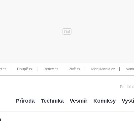
rt.cz
Doupě.cz
Reflex.cz
Živě.cz
MobilMania.cz
AVma
Předplať
Příroda
Technika
Vesmír
Komiksy
Vyst
i