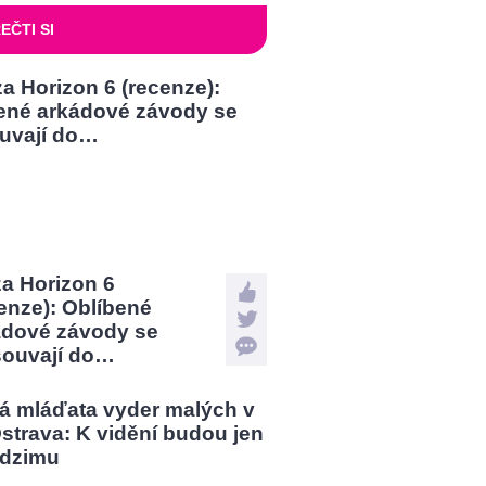
EČTI SI
a Horizon 6
enze): Oblíbené
ádové závody se
souvají do…