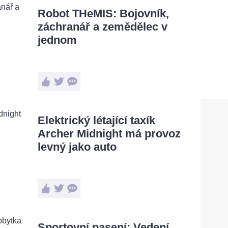
Robot THeMIS: Bojovník,
záchranář a zemědělec v
jednom
Elektrický létající taxík
Archer Midnight má provoz
levný jako auto
Sportovní pasení: Vedení