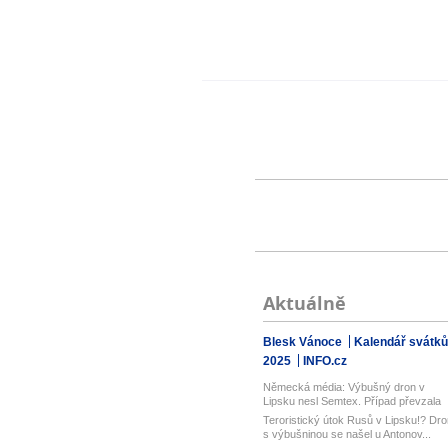
Aktuálně
Blesk Vánoce
Kalendář svátků
2025
INFO.cz
Německá média: Výbušný dron v
Lipsku nesl Semtex. Případ převzala
spol...
Teroristický útok Rusů v Lipsku!? Dro
s výbušninou se našel u Antonov...