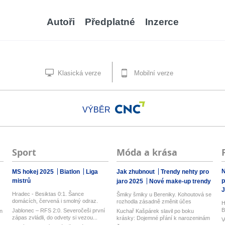
Autoři
Předplatné
Inzerce
Klasická verze
Mobilní verze
VÝBĚR
Sport
Móda a krása
N
MS hokej 2025
Biatlon
Liga
Jak zhubnout
Trendy nehty pro
mistrů
p
jaro 2025
Nové make-up trendy
J
Hradec - Besiktas 0:1. Šance
Šmiky šmiky u Bereniky. Kohoutová se
domácích, červená i smolný odraz.
rozhodla zásadně změnit účes
H
Votroci...
B
Jablonec – RFS 2:0. Severočeši první
n
Kuchař Kašpárek slavil po boku
zápas zvládli, do odvety si vezou...
krásky: Dojemné přání k narozeninám
V