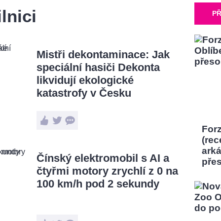
lnici
PŘ
Mistři dekontaminace: Jak
speciální hasiči Dekonta
likvidují ekologické
katastrofy v Česku
Forz
(rec
ark
Čínský elektromobil s AI a
pře
čtyřmi motory zrychlí z 0 na
100 km/h pod 2 sekundy