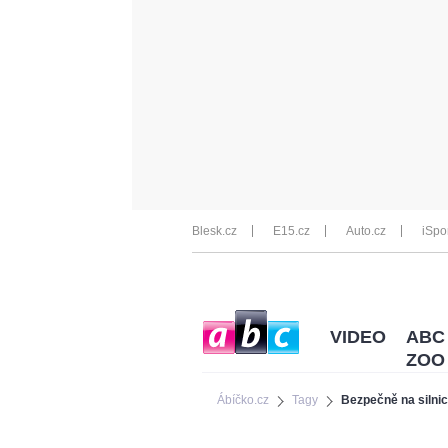
Blesk.cz
E15.cz
Auto.cz
iSpo
VIDEO
ABC
ZOO
Ábíčko.cz
Tagy
Bezpečně na silnic