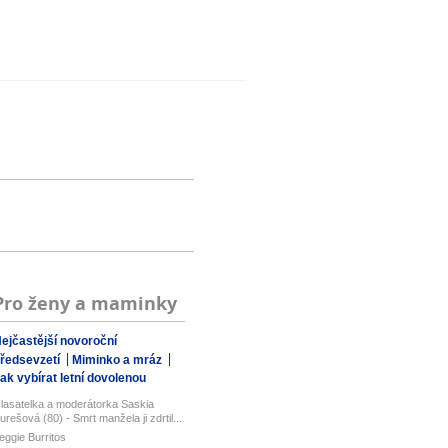
Pro ženy a maminky
ejčastější novoroční
ředsevzetí
Miminko a mráz
ak vybírat letní dovolenou
lasatelka a moderátorka Saskia
urešová (80) - Smrt manžela ji zdrtil...
eggie Burritos