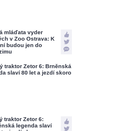
á mláďata vyder
ých v Zoo Ostrava: K
ní budou jen do
zimu
 traktor Zetor 6:
ěnská legenda slaví