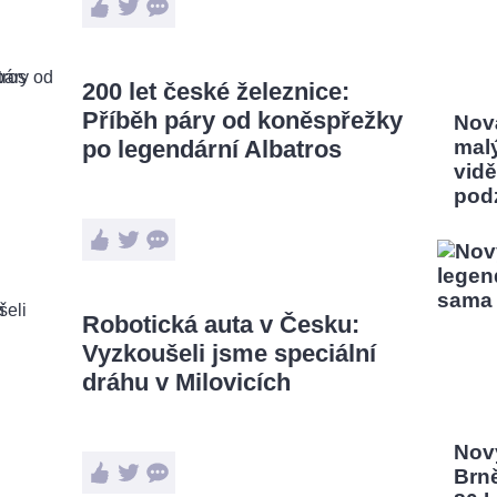
200 let české železnice:
Příběh páry od koněspřežky
Nov
po legendární Albatros
mal
vidě
pod
Robotická auta v Česku:
Vyzkoušeli jsme speciální
dráhu v Milovicích
Nový
Brn