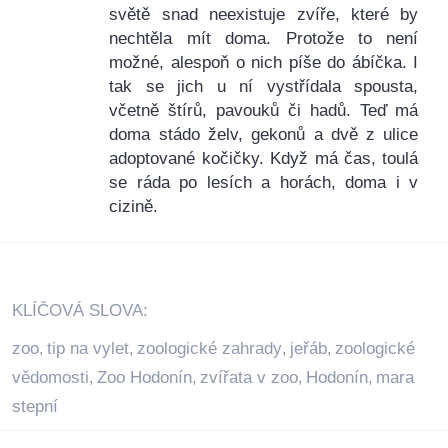
světě snad neexistuje zvíře, které by
nechtěla mít doma. Protože to není
možné, alespoň o nich píše do ábíčka. I
tak se jich u ní vystřídala spousta,
včetně štírů, pavouků či hadů. Teď má
doma stádo želv, gekonů a dvě z ulice
adoptované kočičky. Když má čas, toulá
se ráda po lesích a horách, doma i v
cizině.
KLÍČOVÁ SLOVA:
zoo
tip na vylet
zoologické zahrady
jeřáb
zoologické
,
,
,
,
vědomosti
Zoo Hodonín
zvířata v zoo
Hodonín
mara
,
,
,
,
stepní