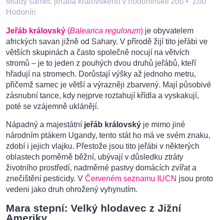
Mladý samec jeřába královského v hodonínské zoo
•
Zoo
Hodonín
Jeřáb královský
(
Balearica regulorum
)
je obyvatelem
afrických savan jižně od Sahary. V přírodě žijí tito jeřábi ve
větších skupinách a často společně nocují na větvích
stromů – je to jeden z pouhých dvou druhů jeřábů, kteří
hřadují na stromech. Dorůstají výšky až jednoho metru,
přičemž samec je větší a výrazněji zbarvený. Mají působivé
zásnubní tance, kdy nejprve roztahují křídla a vyskakují,
poté se vzájemně uklánějí.
Nápadný a majestátní
jeřáb královský
je mimo jiné
národním ptákem Ugandy, tento stát ho má ve svém znaku,
zdobí i jejich vlajku. Přestože jsou tito jeřábi v některých
oblastech poměrně běžní, ubývají v důsledku ztráty
životního prostředí, nadměrné pastvy domácích zvířat a
znečištění pesticidy. V
Červeném seznamu IUCN
jsou proto
vedeni jako druh ohrožený vyhynutím.
Mara stepní: Velký hlodavec z Jižní
Ameriky