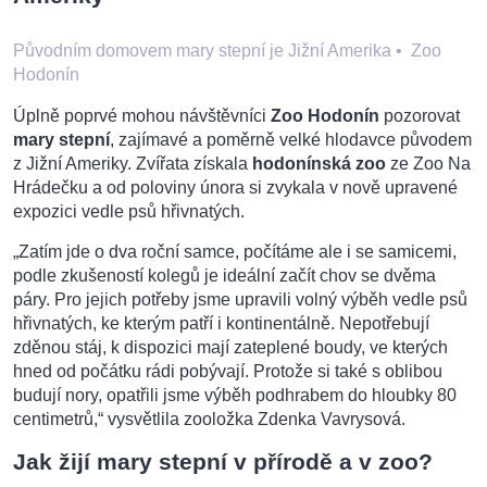
Původním domovem mary stepní je Jižní Amerika
•
Zoo
Hodonín
Úplně poprvé mohou návštěvníci
Zoo Hodonín
pozorovat
mary stepní
, zajímavé a poměrně velké hlodavce původem
z Jižní Ameriky. Zvířata získala
hodonínská zoo
ze Zoo Na
Hrádečku a od poloviny února si zvykala v nově upravené
expozici vedle psů hřivnatých.
„Zatím jde o dva roční samce, počítáme ale i se samicemi,
podle zkušeností kolegů je ideální začít chov se dvěma
páry. Pro jejich potřeby jsme upravili volný výběh vedle psů
hřivnatých, ke kterým patří i kontinentálně. Nepotřebují
zděnou stáj, k dispozici mají zateplené boudy, ve kterých
hned od počátku rádi pobývají. Protože si také s oblibou
budují nory, opatřili jsme výběh podhrabem do hloubky 80
centimetrů,“ vysvětlila zooložka Zdenka Vavrysová.
Jak žijí mary stepní v přírodě a v zoo?