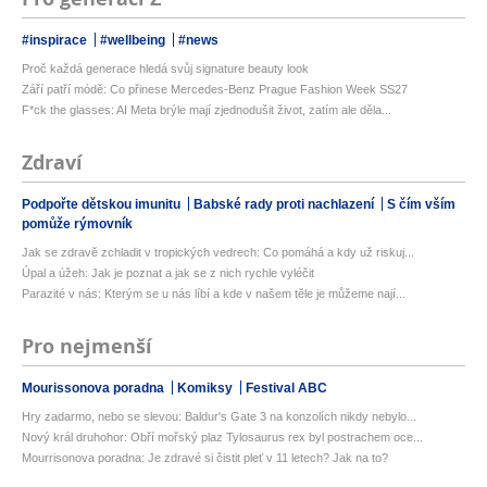
#inspirace
#wellbeing
#news
Proč každá generace hledá svůj signature beauty look
Září patří módě: Co přinese Mercedes-Benz Prague Fashion Week SS27
F*ck the glasses: AI Meta brýle mají zjednodušit život, zatím ale děla...
Zdraví
Podpořte dětskou imunitu
Babské rady proti nachlazení
S čím vším
pomůže rýmovník
Jak se zdravě zchladit v tropických vedrech: Co pomáhá a kdy už riskuj...
Úpal a úžeh: Jak je poznat a jak se z nich rychle vyléčit
Parazité v nás: Kterým se u nás líbí a kde v našem těle je můžeme nají...
Pro nejmenší
Mourissonova poradna
Komiksy
Festival ABC
Hry zadarmo, nebo se slevou: Baldur's Gate 3 na konzolích nikdy nebylo...
Nový král druhohor: Obří mořský plaz Tylosaurus rex byl postrachem oce...
Mourrisonova poradna: Je zdravé si čistit pleť v 11 letech? Jak na to?