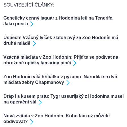
SOUVISEJÍCÍ ČLÁNKY:
Geneticky cenný jaguár z Hodonína letí na Tenerife.
Jako posila
Úspěch! Vzácný lvíček zlatohlavý ze Zoo Hodonín má
druhé mládě
Vzácná mláďata v Zoo Hodonín: Přijďte se podívat na
ohrožené opičky tamaríny pinčí
Zoo Hodonín vítá hříbátka v pyžamu: Narodila se dvě
mláďata zebry Chapmanovy
Dráp i s kusem prstu: Tygr ussurijský z Hodonína musel
na operační sál
Nová zvířata v Zoo Hodonín: Koho tam už můžete
obdivovat?