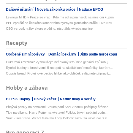
Daňové přiznání
Novela zákoníku práce
Nadace EPCG
Levnější MHD v Praze se vrací. Kdo má od srpna nárok na měsíční kupón ...
PPF vpouští do českého koncertního byznysu globálního hráče. Live Nati...
CSG vzrostly tržby skoro o pětinu, růst táhla výroba munice
Recepty
Oblíbené zimní polévky
Domácí pekárny
Jídlo podle horoskopu
Cuketová zmrzlina? Vyzkoušejte nečekaný letní hit a geniální způsob, j...
Rychlé buchty s broskvemi: 5 receptů na sladké letní moučníky, které m...
Oopsie bread: Proteinové pečivo lehké jako obláček zvládnete připravit...
Hobby a zábava
BLESK Tlapky
Divoký kačer
Netflix filmy a seriály
Přibývá paniky na dovolené: Vnuka paní Soni v hotelu poštípaly štěnice...
Tipy na víkend: Harry Potter na výstavě! Folklor, bitvy i setkání vodn...
Sraz v šest ráno. Vrchol festivalu Tóny Dolomit zazní za úsvitu ve 300...
Pro generaci Z