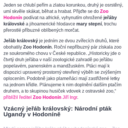
Jeden se chlubí peřím a zlatou korunkou, druhý je osrstěný,
umí skvěle skákat, běhat a hrabat. Přijďte se do
Zoo
Hodonín
podívat na africké, vyhynutím ohrožené
jeřáby
královské
a jihoamerické hlodavce
mary stepní
, trochu
přerostlé příbuzné oblíbených morčat.
Jeřáb královský
je jedním ze dvou zvířecích druhů, které
obohatily
Zoo Hodonín
. Roční nepříbuzný pár získala zoo
ze soukromého chovu v České republice. „Historicky jde o
čtvrtý druh jeřába v naší zoologické zahradě po jeřábu
popelavém, panenském a mandžuském. Ptáci mají k
dispozici upravený prostorný otevřený výběh se zvýšeným
oplocením. Podobně jako plameňáci mají zastřižené letky
na jednom křídle. Plánujeme k nim doplnění dalším ptačím
druhem, a to skupinou husiček vdovek z ostravské zoo,“
přiblížil ředitel
Zoo Hodonín
Jiří Ingr
.
Vzácný jeřáb královský: Národní pták
Ugandy v Hodoníně