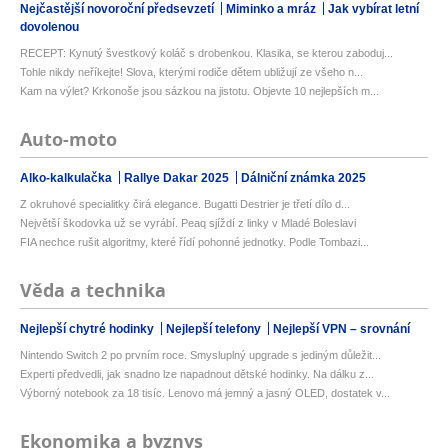
Nejčastější novoroční předsevzetí
Miminko a mráz
Jak vybírat letní
dovolenou
RECEPT: Kynutý švestkový koláč s drobenkou. Klasika, se kterou zaboduj...
Tohle nikdy neříkejte! Slova, kterými rodiče dětem ubližují ze všeho n...
Kam na výlet? Krkonoše jsou sázkou na jistotu. Objevte 10 nejlepších m...
Auto-moto
Alko-kalkulačka
Rallye Dakar 2025
Dálniční známka 2025
Z okruhové specialitky čirá elegance. Bugatti Destrier je třetí dílo d...
Největší škodovka už se vyrábí. Peaq sjíždí z linky v Mladé Boleslavi
FIA nechce rušit algoritmy, které řídí pohonné jednotky. Podle Tombazi...
Věda a technika
Nejlepší chytré hodinky
Nejlepší telefony
Nejlepší VPN – srovnání
Nintendo Switch 2 po prvním roce. Smysluplný upgrade s jediným důležit...
Experti předvedli, jak snadno lze napadnout dětské hodinky. Na dálku z...
Výborný notebook za 18 tisíc. Lenovo má jemný a jasný OLED, dostatek v...
Ekonomika a byznys