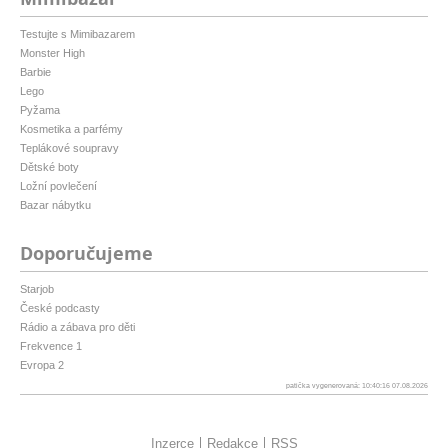
Testujte s Mimibazarem
Monster High
Barbie
Lego
Pyžama
Kosmetika a parfémy
Teplákové soupravy
Dětské boty
Ložní povlečení
Bazar nábytku
Doporučujeme
Starjob
České podcasty
Rádio a zábava pro děti
Frekvence 1
Evropa 2
patička vygenerovaná: 10:40:16 07.08.2026
Inzerce
Redakce
RSS