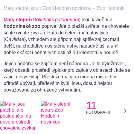
Mary stepní jsou v Zoo Hodonín novinkou
•
Zoo Hodonín
Mary stepní
(
Dolichotis patagonum
)
jsou k vidění v
hodonínské zoo
poprvé. Jde o plašší zvířata, na chovatele
si ale rychle zvykají. Patří do čeledi morčatovitých
(
Caviidae
), vzhledem ale připomínají spíše zajíce: mají
delší, na chodidlech osrstěné nohy, nápadné uši a umí
dobře skákat i běhat rychlostí až 50 kilometrů v hodině.
Jejich podoba se zajícem není náhodná. Je to býložravec,
který obsadil prostředí typické pro zajíce v oblastech, kde se
zajíci nevyskytují. Přestože mary na mnoha místech v
přírodě ubývají, především kvůli lovu, dosud nejsou
považované za ohrožené vyhynutím.
11
FOTOGRAFIÍ