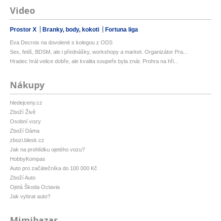
Video
Prostor X
Branky, body, kokoti
Fortuna liga
Eva Decroix na dovolené s kolegou z ODS
Sex, fetiš, BDSM, ale i přednášky, workshopy a market. Organizátor Pra...
Hradec hrál velice dobře, ale kvalita soupeře byla znát. Prohra na hři...
Nákupy
hledejceny.cz
Zboží Živě
Osobní vozy
Zboží Dáma
zbozi.blesk.cz
Jak na prohlídku ojetého vozu?
HobbyKompas
Auto pro začátečníka do 100 000 Kč
Zboží Auto
Ojetá Škoda Octavia
Jak vybrat auto?
Mimibazar