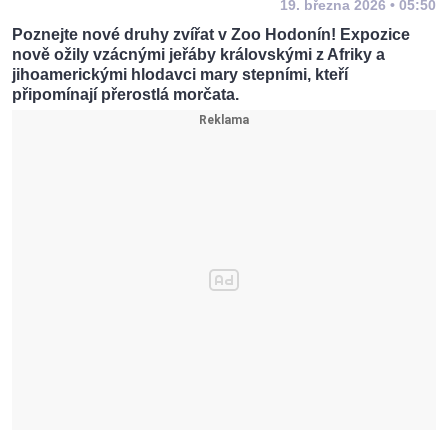
19. března 2026 • 05:50
Poznejte nové druhy zvířat v Zoo Hodonín! Expozice
nově ožily vzácnými jeřáby královskými z Afriky a
jihoamerickými hlodavci mary stepními, kteří
připomínají přerostlá morčata.