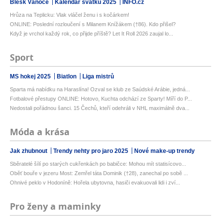
Blesk Vánoce
Kalendář svátků 2025
INFO.cz
Hrůza na Teplicku: Vlak vláčel ženu i s kočárkem!
ONLINE: Poslední rozloučení s Milanem Knížákem (†86). Kdo přišel?
Když je vrchol každý rok, co přijde příště? Let It Roll 2026 zaujal lo...
Sport
MS hokej 2025
Biatlon
Liga mistrů
Sparta má nabídku na Haraslína! Ozval se klub ze Saúdské Arábie, jedná...
Fotbalové přestupy ONLINE: Hotovo, Kuchta odchází ze Sparty! Míří do P...
Nedostali pořádnou šanci. 15 Čechů, kteří odehráli v NHL maximálně dva...
Móda a krása
Jak zhubnout
Trendy nehty pro jaro 2025
Nové make-up trendy
Sběratelé šílí po starých cukřenkách po babičce: Mohou mít statisícovo...
Oběť bouře v jezeru Most: Zemřel táta Dominik (†28), zanechal po sobě ...
Ohnivé peklo v Hodoníně: Hořela ubytovna, hasiči evakuovali lidi i zví...
Pro ženy a maminky