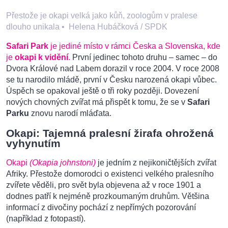
Přestože je okapi velká jako kůň, zoologům v pralese
dlouho unikala
•
Helena Hubáčková / SPDK
Safari Park
je jediné místo v rámci Česka a Slovenska, kde
je
okapi k vidění
.
První jedinec tohoto druhu – samec – do
Dvora Králové nad Labem dorazil v roce 2004. V roce 2008
se tu narodilo mládě, první v Česku narozená okapi vůbec.
Úspěch se opakoval ještě o tři roky později. Dovezení
nových chovných zvířat má přispět k tomu, že se v
Safari
Parku
znovu narodí mláďata.
Okapi: Tajemná pralesní žirafa ohrožená
vyhynutím
Okapi
(Okapia johnstoni)
je jedním z nejikoničtějších zvířat
Afriky. Přestože domorodci o existenci velkého pralesního
zvířete věděli, pro svět byla objevena až v roce 1901 a
dodnes patří k nejméně prozkoumaným druhům. Většina
informací z divočiny pochází z nepřímých pozorování
(například z fotopastí).