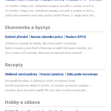
Co nového v Mapy.com. Vylepšená navigace pro pěší a cyklisty se drží p...
Co nového v Mapy.com. Vylepšená navigace pro pěší a cyklisty se drží p...
Ještě před uvedením nové řady možná zdraží iPhone 17. Apple navíc škrt...
Ekonomika a byznys
Daňové přiznání
Novela zákoníku práce
Nadace EPCG
Jeff Bezos vstupuje do fotbalu. Má získat podíl v Liverpoolu
Šetření inspekce proti Rideře Bohemia na haldě Heřmanice skončilo, byl...
Zero Carbon míří na koleje. Biomasa má nahradit tisíce kamionů
Recepty
Oblíbené zimní polévky
Domácí pekárny
Jídlo podle horoskopu
Od pondělí do pátku: 5 rodinných večeří ze srpnové úrody
Rychlé prázdninové obědy či večeře: 10 receptů, se kterými uspějete i ...
Zmrzlina, jakou jste ještě nejedli! Pět míst, kde zmrzlina chutná jako...
Hobby a zábava