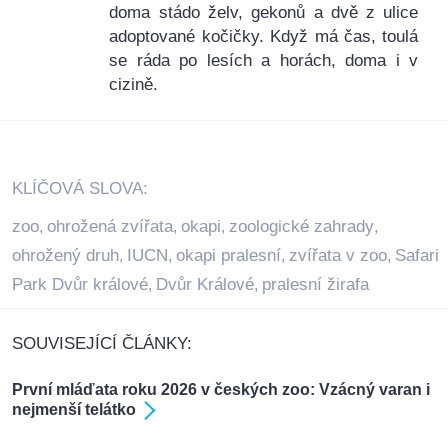
doma stádo želv, gekonů a dvě z ulice
adoptované kočičky. Když má čas, toulá
se ráda po lesích a horách, doma i v
cizině.
KLÍČOVÁ SLOVA:
zoo
ohrožená zvířata
okapi
zoologické zahrady
,
,
,
,
ohrožený druh
IUCN
okapi pralesní
zvířata v zoo
Safari
,
,
,
,
Park Dvůr králové
Dvůr Králové
pralesní žirafa
,
,
SOUVISEJÍCÍ ČLÁNKY:
První mláďata roku 2026 v českých zoo: Vzácný varan i
nejmenší telátko