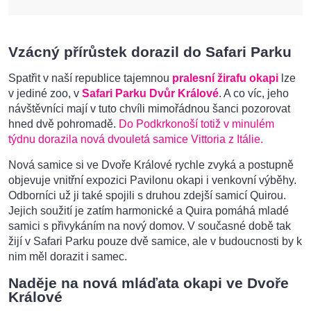
Vzácný přírůstek dorazil do Safari Parku
Spatřit v naší republice tajemnou
pralesní žirafu okapi
lze
v jediné zoo, v
Safari Parku Dvůr Králové
. A co víc, jeho
návštěvníci mají v tuto chvíli mimořádnou šanci pozorovat
hned dvě pohromadě.
Do Podkrkonoší totiž v minulém
týdnu dorazila nová dvouletá samice Vittoria z Itálie.
Nová samice si ve Dvoře Králové rychle zvyká a postupně
objevuje vnitřní expozici Pavilonu okapi i venkovní výběhy.
Odborníci už ji také spojili s druhou zdejší samicí Quirou.
Jejich soužití je zatím harmonické a Quira pomáhá mladé
samici s přivykáním na nový domov. V současné době tak
žijí v Safari Parku pouze dvě samice, ale v budoucnosti by k
nim měl dorazit i samec.
Naděje na nová mláďata okapi ve Dvoře
Králové