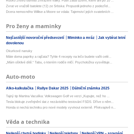
Rusko znovu odmítlo zmrazení války. Putin žádá území, které ani po 10 ...
Zvrat ve vraždě batolete (†2) ze Srbska: Propustili jednoho z podezřel...
Dcera nemocného Willise a Moore se vdala: Tajemství jejích svatebních ...
Pro ženy a maminky
Nejčastější novoroční předsevzetí
Miminko a mráz
Jak vybírat letní
dovolenou
Okurkové nanuky
Máte doma papriky a rajčata? Tyhle 4 recepty na lečo budete vařit celé...
„Mám ošklivé dítě.“ Tabu, o kterém rodiče mlčí. Psycholožka vysvětluje...
Auto-moto
Alko-kalkulačka
Rallye Dakar 2025
Dálniční známka 2025
Tajný tip Martina Vaculíka: Volkswagen Golf ve verzi „Kupujte, než ho ...
Tesla blokuje zveřejnění dat z nezávislého testování FSDS. Dříve o něm...
Honda si nechá techniku pro nové modely vyvinout externě. Překvapivě n...
Věda a technika
Nejlepší chytré hodinky
Nejlepší telefony
Nejlepší VPN – srovnání