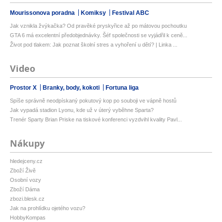
Mourissonova poradna
Komiksy
Festival ABC
Jak vznikla žvýkačka? Od pravěké pryskyřice až po mátovou pochoutku
GTA 6 má excelentní předobjednávky. Šéf společnosti se vyjádřil k ceně...
Život pod tlakem: Jak poznat školní stres a vyhoření u dětí? | Linka ...
Video
Prostor X
Branky, body, kokoti
Fortuna liga
Spíše správně neodpískaný pokutový kop po souboji ve vápně hostů
Jak vypadá stadion Lyonu, kde už v úterý vyběhne Sparta?
Trenér Sparty Brian Priske na tiskové konferenci vyzdvihl kvality Pavl...
Nákupy
hledejceny.cz
Zboží Živě
Osobní vozy
Zboží Dáma
zbozi.blesk.cz
Jak na prohlídku ojetého vozu?
HobbyKompas