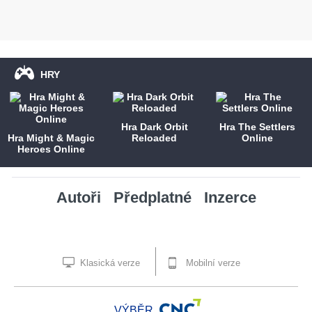
HRY
Hra Dark Orbit
Hra The Settlers
Hra Might & Magic
Reloaded
Online
Heroes Online
Autoři
Předplatné
Inzerce
Klasická verze
Mobilní verze
VÝBĚR