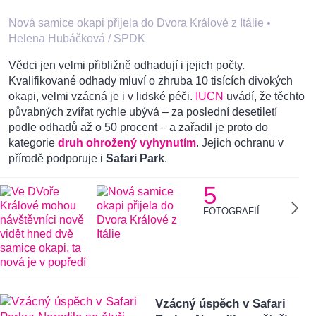
Nová samice okapi přijela do Dvora Králové z Itálie
•
Helena Hubáčková / SPDK
Vědci jen velmi přibližně odhadují i jejich počty.
Kvalifikované odhady mluví o zhruba 10 tisících divokých
okapi, velmi vzácná je i v lidské péči.
IUCN
uvádí, že těchto
půvabných zvířat rychle ubývá – za poslední desetiletí
podle odhadů až o 50 procent – a zařadil je proto do
kategorie
druh ohrožený vyhynutím
. Jejich ochranu v
přírodě podporuje i
Safari Park
.
5
FOTOGRAFIÍ
Vzácný úspěch v Safari