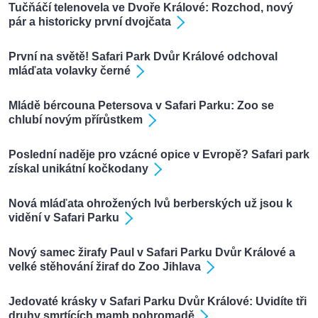
Tučňáčí telenovela ve Dvoře Králové: Rozchod, nový
pár a historicky první dvojčata
První na světě! Safari Park Dvůr Králové odchoval
mláďata volavky černé
Mládě bércouna Petersova v Safari Parku: Zoo se
chlubí novým přírůstkem
Poslední naděje pro vzácné opice v Evropě? Safari park
získal unikátní kočkodany
Nová mláďata ohrožených lvů berberských už jsou k
vidění v Safari Parku
Nový samec žirafy Paul v Safari Parku Dvůr Králové a
velké stěhování žiraf do Zoo Jihlava
Jedovaté krásky v Safari Parku Dvůr Králové: Uvidíte tři
druhy smrtících mamb pohromadě