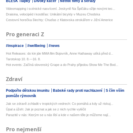
BLESK Tlapky
Divoký kačer
Netflix filmy a seriály
Videomapping i scénické nasvícení. Jeskyně Na Špičáku ožije novými tec...
Draisina, velocipéd i kostitřas: Unikátní bicykly v Muzeu Chodska
Cestovní horečka šlechty: Chuďas z Klatovska otrokářem v Jižní Americe
Pro generaci Z
#inspirace
#wellbeing
#news
Hot Releases: do kin jde MMA film Bojovník, Anne Hathaway utíká před d...
Tarotskop 10. 8.—16. 8.
Hot events: Začíná slovenský Grape a do Prahy přijedou Show Me The Bod...
Zdraví
Podpořte dětskou imunitu
Babské rady proti nachlazení
S čím vším
pomůže rýmovník
Jak se zdravě zchladit v tropických vedrech: Co pomáhá a kdy už riskuj...
Úpal a úžeh: Jak je poznat a jak se z nich rychle vyléčit
Parazité v nás: Kterým se u nás líbí a kde v našem těle je můžeme nají...
Pro nejmenší