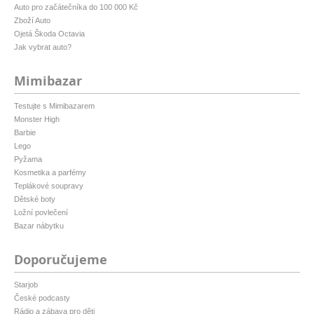
Auto pro začátečníka do 100 000 Kč
Zboží Auto
Ojetá Škoda Octavia
Jak vybrat auto?
Mimibazar
Testujte s Mimibazarem
Monster High
Barbie
Lego
Pyžama
Kosmetika a parfémy
Teplákové soupravy
Dětské boty
Ložní povlečení
Bazar nábytku
Doporučujeme
Starjob
České podcasty
Rádio a zábava pro děti