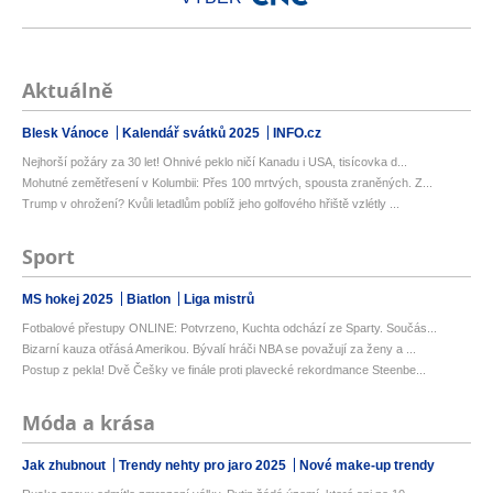
Aktuálně
Blesk Vánoce
Kalendář svátků 2025
INFO.cz
Nejhorší požáry za 30 let! Ohnivé peklo ničí Kanadu i USA, tisícovka d...
Mohutné zemětřesení v Kolumbii: Přes 100 mrtvých, spousta zraněných. Z...
Trump v ohrožení? Kvůli letadlům poblíž jeho golfového hřiště vzlétly ...
Sport
MS hokej 2025
Biatlon
Liga mistrů
Fotbalové přestupy ONLINE: Potvrzeno, Kuchta odchází ze Sparty. Součás...
Bizarní kauza otřásá Amerikou. Bývalí hráči NBA se považují za ženy a ...
Postup z pekla! Dvě Češky ve finále proti plavecké rekordmance Steenbe...
Móda a krása
Jak zhubnout
Trendy nehty pro jaro 2025
Nové make-up trendy