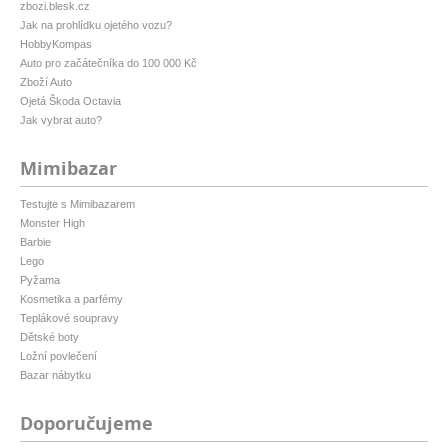
zbozi.blesk.cz
Jak na prohlídku ojetého vozu?
HobbyKompas
Auto pro začátečníka do 100 000 Kč
Zboží Auto
Ojetá Škoda Octavia
Jak vybrat auto?
Mimibazar
Testujte s Mimibazarem
Monster High
Barbie
Lego
Pyžama
Kosmetika a parfémy
Teplákové soupravy
Dětské boty
Ložní povlečení
Bazar nábytku
Doporučujeme