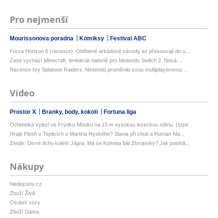
Pro nejmenší
Mourissonova poradna
Komiksy
Festival ABC
Forza Horizon 6 (recenze): Oblíbené arkádové závody se přesouvají do u...
Zase vychází Minecraft, tentokrát nativně pro Nintendo Switch 2. Nová ...
Recenze hry Splatoon Raiders. Nintendo proměnilo svou multiplayerovou ...
Video
Prostor X
Branky, body, kokoti
Fortuna liga
Ochmelka vylezl ve Frýdku-Místku na 15 m vysokou lezeckou stěnu. (srpe...
Hraje Plzeň v Teplicích o Martina Hyského? Slavia při chuti a Roman Ma...
Zimák: Divné ticho kolem Jágra. Má se Kometa bát Zbrojovky? Jak posklá...
Nákupy
hledejceny.cz
Zboží Živě
Osobní vozy
Zboží Dáma