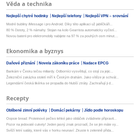
Věda a technika
Nejlepší chytré hodinky
Nejlepší telefony
Nejlepší VPN – srovnání
Modré bubliny iMessage i pro Android. Díky této aplikaci už jablíčkáři...
80 % čistoty, 2 % námahy. Stojan na kolo Gearrista automaticky vyčistí...
Novou baterii pro elektromobily nabijete na 97 % za pouhých osm minut....
Ekonomika a byznys
Daňové přiznání
Novela zákoníku práce
Nadace EPCG
Bankám v Česku tečou miliardy. Odborníci vysvětlují, co stojí za jejic...
Železniční zakázka století míří k Českým drahám. Jako vítěze je schvál...
Legendární česká likérka se propadla do hlubší ztráty. Zachraňují ji d...
Recepty
Oblíbené zimní polévky
Domácí pekárny
Jídlo podle horoskopu
Oopsie bread: Proteinové pečivo lehké jako obláček zvládnete připravit...
Pozor na jedovaté cukety! Jeden jasný znak prozradí, že se jim máte vy...
Svěží letní saláty, které vás v horku neunaví: Zkuste k zelenině přida...