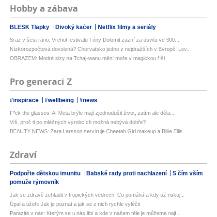
Hobby a zábava
BLESK Tlapky
Divoký kačer
Netflix filmy a seriály
Sraz v šest ráno. Vrchol festivalu Tóny Dolomit zazní za úsvitu ve 300...
Nízkorozpočtová dovolená? Chorvatsko jedno z nejdražších v Evropě! Lev...
OBRAZEM: Modré slzy na Tchaj-wanu mění moře v magickou říši
Pro generaci Z
#inspirace
#wellbeing
#news
F*ck the glasses: AI Meta brýle mají zjednodušit život, zatím ale děla...
Víš, proč ti po mléčných výrobcích možná nebývá dobře?
BEAUTY NEWS: Zara Larsson servíruje Cheetah Girl makeup a Billie Eilis...
Zdraví
Podpořte dětskou imunitu
Babské rady proti nachlazení
S čím vším
pomůže rýmovník
Jak se zdravě zchladit v tropických vedrech: Co pomáhá a kdy už riskuj...
Úpal a úžeh: Jak je poznat a jak se z nich rychle vyléčit
Parazité v nás: Kterým se u nás líbí a kde v našem těle je můžeme nají...