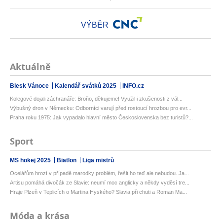
VÝBĚR
Aktuálně
Blesk Vánoce
Kalendář svátků 2025
INFO.cz
Kolegové dojali záchranáře: Broňo, děkujeme! Využil i zkušenosti z vál...
Výbušný dron v Německu: Odborníci varují před rostoucí hrozbou pro evr...
Praha roku 1975: Jak vypadalo hlavní město Československa bez turistů?...
Sport
MS hokej 2025
Biatlon
Liga mistrů
Ocelářům hrozí v případě marodky problém, řešit ho teď ale nebudou. Ja...
Artisu pomáhá divočák ze Slavie: neumí moc anglicky a někdy vyděsí tre...
Hraje Plzeň v Teplicích o Martina Hyského? Slavia při chuti a Roman Ma...
Móda a krása