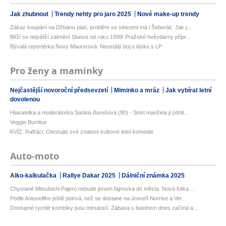
Jak zhubnout
Trendy nehty pro jaro 2025
Nové make-up trendy
Zákaz koupání na Džbánu platí, problém se sinicemi má i Šeberák: Jak j...
Blíží se největší zatmění Slunce od roku 1999! Pražské hvězdárny připr...
Bývalá reportérka Novy Maurerová: Neustálý boj o lásku s LP
Pro ženy a maminky
Nejčastější novoroční předsevzetí
Miminko a mráz
Jak vybírat letní
dovolenou
Hlasatelka a moderátorka Saskia Burešová (80) - Smrt manžela ji zdrtil...
Veggie Burritos
KVÍZ: Rafťáci. Otestujte své znalosti kultovní letní komedie
Auto-moto
Alko-kalkulačka
Rallye Dakar 2025
Dálniční známka 2025
Chystané Mitsubishi Pajero nebude jenom fajnovka do města. Nová fotka ...
Podle Antonelliho ještě potrvá, než se dostane na úroveň Norrise a Ver...
Dostupné rychlé kombíky jsou minulostí. Zábava s batohem dnes začíná a...