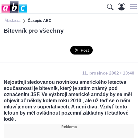
Ábíčko.cz
Časopis ABC
Bitevník pro všechny
11. prosince 2002 • 13:40
Nejostřeji sledovanou novinkou amerického letectva
současnosti je bitevník, který je zatím známý pod
označením JSF. Ve výzbroji americké armády by se měl
objevit až někdy kolem roku 2010 , ale už teď se o něm
mluví jenom v superlativech. A není divu. Vždyť tento
letoun by měl ovládnout pozemní základny i letadlové
lodě .