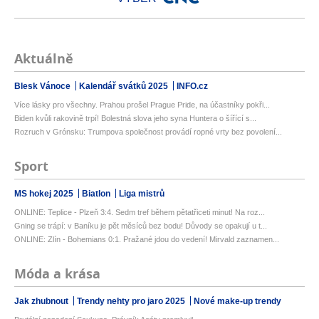
Aktuálně
Blesk Vánoce
Kalendář svátků 2025
INFO.cz
Více lásky pro všechny. Prahou prošel Prague Pride, na účastníky pokři...
Biden kvůli rakovině trpí! Bolestná slova jeho syna Huntera o šířící s...
Rozruch v Grónsku: Trumpova společnost provádí ropné vrty bez povolení...
Sport
MS hokej 2025
Biatlon
Liga mistrů
ONLINE: Teplice - Plzeň 3:4. Sedm tref během pětatřiceti minut! Na roz...
Gning se trápí: v Baníku je pět měsíců bez bodu! Důvody se opakují u t...
ONLINE: Zlín - Bohemians 0:1. Pražané jdou do vedení! Mirvald zaznamen...
Móda a krása
Jak zhubnout
Trendy nehty pro jaro 2025
Nové make-up trendy