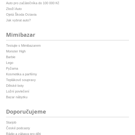
Auto pro začátečníka do 100 000 Kč
Zboží Auto
Ojetá Škoda Octavia
Jak vybrat auto?
Mimibazar
Testujte s Mimibazarem
Monster High
Barbie
Lego
Pyžama
Kosmetika a parfémy
Teplákové soupravy
Dětské boty
Ložní povlečení
Bazar nábytku
Doporučujeme
Starjob
České podcasty
Rádio a zábava pro děti