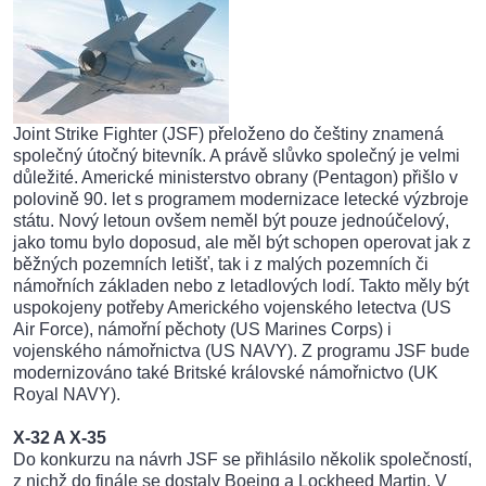
Joint Strike Fighter (JSF) přeloženo do češtiny znamená
společný útočný bitevník. A právě slůvko společný je velmi
důležité. Americké ministerstvo obrany (Pentagon) přišlo v
polovině 90. let s programem modernizace letecké výzbroje
státu. Nový letoun ovšem neměl být pouze jednoúčelový,
jako tomu bylo doposud, ale měl být schopen operovat jak z
běžných pozemních letišť, tak i z malých pozemních či
námořních základen nebo z letadlových lodí. Takto měly být
uspokojeny potřeby Amerického vojenského letectva (US
Air Force), námořní pěchoty (US Marines Corps) i
vojenského námořnictva (US NAVY). Z programu JSF bude
modernizováno také Britské královské námořnictvo (UK
Royal NAVY).
X-32 A X-35
Do konkurzu na návrh JSF se přihlásilo několik společností,
z nichž do finále se dostaly Boeing a Lockheed Martin. V