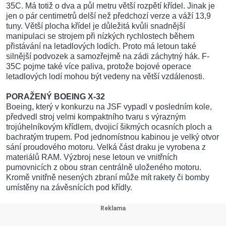
35C. Má totiž o dva a půl metru větší rozpětí křídel. Jinak je
jen o pár centimetrů delší než předchozí verze a váží 13,9
tuny. Větší plocha křídel je důležitá kvůli snadnější
manipulaci se strojem při nízkých rychlostech během
přistávání na letadlových lodích. Proto má letoun také
silnější podvozek a samozřejmě na zádi záchytný hák. F-
35C pojme také více paliva, protože bojové operace
letadlových lodí mohou být vedeny na větší vzdálenosti.
PORAŽENÝ BOEING X-32
Boeing, který v konkurzu na JSF vypadl v posledním kole,
předvedl stroj velmi kompaktního tvaru s výrazným
trojúhelníkovým křídlem, dvojicí šikmých ocasních ploch a
bachratým trupem. Pod jednomístnou kabinou je velký otvor
sání proudového motoru. Velká část draku je vyrobena z
materiálů RAM. Výzbroj nese letoun ve vnitřních
pumovnicích z obou stran centrálně uloženého motoru.
Kromě vnitřně nesených zbraní může mít rakety či bomby
umístěny na závěsnících pod křídly.