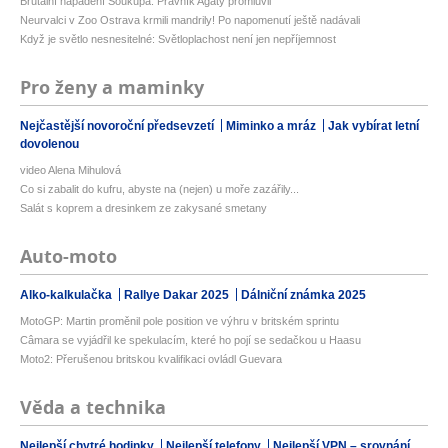
Brutální napadení Soukupa. Právník Agáty promluvil
Neurvalci v Zoo Ostrava krmili mandrily! Po napomenutí ještě nadávali
Když je světlo nesnesitelné: Světloplachost není jen nepříjemnost
Pro ženy a maminky
Nejčastější novoroční předsevzetí
Miminko a mráz
Jak vybírat letní
dovolenou
video Alena Mihulová
Co si zabalit do kufru, abyste na (nejen) u moře zazářily...
Salát s koprem a dresinkem ze zakysané smetany
Auto-moto
Alko-kalkulačka
Rallye Dakar 2025
Dálniční známka 2025
MotoGP: Martin proměnil pole position ve výhru v britském sprintu
Câmara se vyjádřil ke spekulacím, které ho pojí se sedačkou u Haasu
Moto2: Přerušenou britskou kvalifikaci ovládl Guevara
Věda a technika
Nejlepší chytré hodinky
Nejlepší telefony
Nejlepší VPN – srovnání