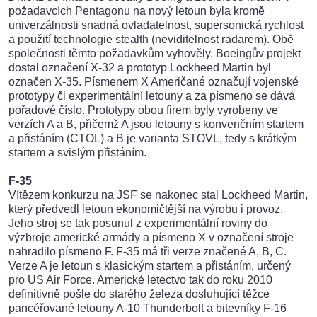
požadavcích Pentagonu na nový letoun byla kromě
univerzálnosti snadná ovladatelnost, supersonická rychlost
a použití technologie stealth (neviditelnost radarem). Obě
společnosti těmto požadavkům vyhověly. Boeingův projekt
dostal označení X-32 a prototyp Lockheed Martin byl
označen X-35. Písmenem X Američané označují vojenské
prototypy či experimentální letouny a za písmeno se dává
pořadové číslo. Prototypy obou firem byly vyrobeny ve
verzích A a B, přičemž A jsou letouny s konvenčním startem
a přistáním (CTOL) a B je varianta STOVL, tedy s krátkým
startem a svislým přistáním.
F-35
Vítězem konkurzu na JSF se nakonec stal Lockheed Martin,
který předvedl letoun ekonomičtější na výrobu i provoz.
Jeho stroj se tak posunul z experimentální roviny do
výzbroje americké armády a písmeno X v označení stroje
nahradilo písmeno F. F-35 má tři verze značené A, B, C.
Verze A je letoun s klasickým startem a přistáním, určený
pro US Air Force. Americké letectvo tak do roku 2010
definitivně pošle do starého železa dosluhující těžce
pancéřované letouny A-10 Thunderbolt a bitevníky F-16