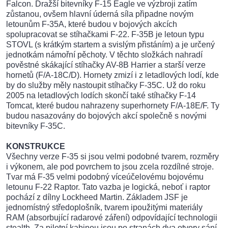
Falcon. Dražší bitevníky F-15 Eagle ve výzbroji zatím
zůstanou, ovšem hlavní úderná síla připadne novým
letounům F-35A, které budou v bojových akcích
spolupracovat se stíhačkami F-22. F-35B je letoun typu
STOVL (s krátkým startem a svislým přistáním) a je určený
jednotkám námořní pěchoty. V těchto složkách nahradí
pověstné skákající stíhačky AV-8B Harrier a starší verze
hornetů (F/A-18C/D). Hornety zmizí i z letadlových lodí, kde
by do služby měly nastoupit stíhačky F-35C. Už do roku
2005 na letadlových lodích skončí také stíhačky F-14
Tomcat, které budou nahrazeny superhornety F/A-18E/F. Ty
budou nasazovány do bojových akcí společně s novými
bitevníky F-35C.
KONSTRUKCE
Všechny verze F-35 si jsou velmi podobné tvarem, rozměry
i výkonem, ale pod povrchem to jsou zcela rozdílné stroje.
Tvar má F-35 velmi podobný víceúčelovému bojovému
letounu F-22 Raptor. Tato vazba je logická, neboť i raptor
pochází z dílny Lockheed Martin. Základem JSF je
jednomístný středoplošník, tvarem ipoužitými materiály
RAM (absorbující radarové záření) odpovídající technologii
stealth. Za pilotní kabinou jsou po stranách dva otvory sání