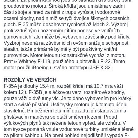
proudového motoru. Široká křídla jsou umístěna v zadní
části stroje a hned za nimi z trupu vyrůstají vodorovné
ocasní plochy, nad nimiž se tyčí dvojice šikmých ocasních
ploch. F-35 může dosahovat rychlosti až Mach 2. Výzbroj
proti vzdušným i pozemním cílům ponese ve vnitřních
pumovnicích, ale může být vybaven i závěsníky pod křídly.
Výzbroj nesená na závěsnících ovšem snižuje schopnost
stealth, takže primárně by měly být používány vnitřní
pumovnice. Motor letounu konstrukčně vychází z motoru
Prat & Whitney F-119, použitého u bitevníku F-22. Tento
motor použil iBoeing u svého prototypu JSF X-32.
ROZDÍLY VE VERZÍCH
F-35A je dlouhý 15,4 m, rozpětí křídel má 10,7 m a váží
kolem 12 t. F-35B je s áčkovou verzí rozměrově shodný,
pouze váží o dvě tuny víc. Je to dáno vybavením pro krátký
start a svislé přistání. Ústí trysky motoru je k tomuto účelu
stavitelné. Při běžném letu míří dozadu, při startovacím a
přistávacím manévru se otáčí směrem k zemi. Proud
výfukových plynů tak nežene letoun vpřed, ale vzhůru. V
tom trysce pomáhá vrtule vzduchové turbíny umístěná těsně
za pilotní kabinou. Na první pohled nejodlišněji vypadá F-