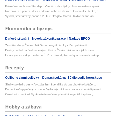
Pokračuje záchrana Starshipu. V moři už dva týdny plave monstrum vysok...
Normálně za peníze, dnes zadarmo nebo se slevou: Univerzální čtečka, c...
Vytiskli jsme vítězný pohár z PETG Ultraglow Green. Takhle nezáří ani ...
Ekonomika a byznys
Daňové přiznání
Novela zákoníku práce
Nadace EPCG
Za státní dluhy Česko platí čtvrté nejvyšší úroky v Evropské unii
Děsivý pohled na českou krajinu. Proč v Česku mizí voda a jak k tomu p...
Emancipace českých miliardářů. Proč Strnad, Křetínský a Komárek nakupu...
Recepty
Oblíbené zimní polévky
Domácí pekárny
Jídlo podle horoskopu
Sladký poklad u cesty: Využijte letní špendlíky do tvarohového koláče,...
Domácí kečup pečený v troubě: Vyžaduje minimum práce a chutná lépe než...
Cuketová zmrzlina? Vyzkoušejte nečekaný letní hit a geniální způsob, j...
Hobby a zábava