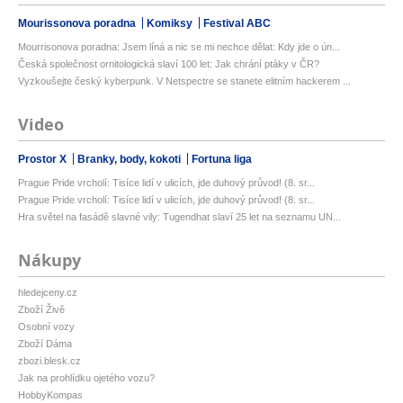
Mourissonova poradna
Komiksy
Festival ABC
Mourrisonova poradna: Jsem líná a nic se mi nechce dělat: Kdy jde o ún...
Česká společnost ornitologická slaví 100 let: Jak chrání ptáky v ČR?
Vyzkoušejte český kyberpunk. V Netspectre se stanete elitním hackerem ...
Video
Prostor X
Branky, body, kokoti
Fortuna liga
Prague Pride vrcholí: Tisíce lidí v ulicích, jde duhový průvod! (8. sr...
Prague Pride vrcholí: Tisíce lidí v ulicích, jde duhový průvod! (8. sr...
Hra světel na fasádě slavné vily: Tugendhat slaví 25 let na seznamu UN...
Nákupy
hledejceny.cz
Zboží Živě
Osobní vozy
Zboží Dáma
zbozi.blesk.cz
Jak na prohlídku ojetého vozu?
HobbyKompas