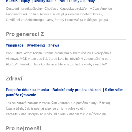
BLESK Tlapky
Divoký kačer
Netflix filmy a seriály
Cestovní horečka šlechty: Chuďas z Klatovska otrokářem v Jižní Americe
Filip Vondrášek: V Jižní Americe si lidé plují životem mnohem lehčeji,...
Osvěžení ve Schladmingu: Lamy, ferraty i koulovačka v létě jsou jen pá...
Pro generaci Z
#inspirace
#wellbeing
#news
Pop Culture Wrap: Ariana Grande promluvila o svém ústupu z veřejného ž...
Alt news: MGK v tom zas lítá, Jared Leto byl obviněný ze sexuálního ob...
RECEPT: Perfektní letní kombinace, které tě zchladí, i kdybys nechtěl*...
Zdraví
Podpořte dětskou imunitu
Babské rady proti nachlazení
S čím vším
pomůže rýmovník
Jak se zdravě zchladit v tropických vedrech: Co pomáhá a kdy už riskuj...
Úpal a úžeh: Jak je poznat a jak se z nich rychle vyléčit
Parazité v nás: Kterým se u nás líbí a kde v našem těle je můžeme nají...
Pro nejmenší