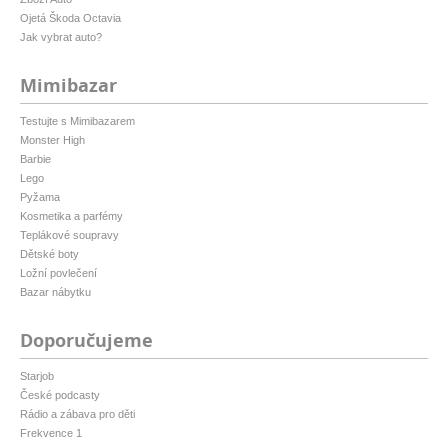
Ojetá Škoda Octavia
Jak vybrat auto?
Mimibazar
Testujte s Mimibazarem
Monster High
Barbie
Lego
Pyžama
Kosmetika a parfémy
Teplákové soupravy
Dětské boty
Ložní povlečení
Bazar nábytku
Doporučujeme
Starjob
České podcasty
Rádio a zábava pro děti
Frekvence 1