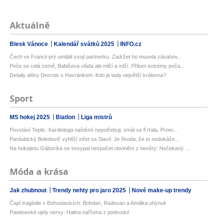
Aktuálně
Blesk Vánoce
Kalendář svátků 2025
INFO.cz
Čech ve Francii prý umlátil svojí partnerku: Zadržet ho musela zásahov...
Peče se celá země, Babišova vláda ale mlčí a mlží. Přitom extrémy poča...
Detaily aféry Decroix s Havránkem: Kdo je tady největší královna?
Sport
MS hokej 2025
Biatlon
Liga mistrů
Povstání Teplic: Kardiologa naštěstí nepotřebuji, smál se Frťala. Prom...
Pardubický Boledovič vyhlíží střet se Slavií: Je škoda, že to nedokáže...
Na hokejistu Gáboríka se sesypal nespočet obvinění z nevěry: Nečekaný ...
Móda a krása
Jak zhubnout
Trendy nehty pro jaro 2025
Nové make-up trendy
Čapí tragédie v Bohuslavicích: Bohdan, Radovan a Amálka uhynuli
Pawlowské ujely nervy: Halina nařčena z podvodu!