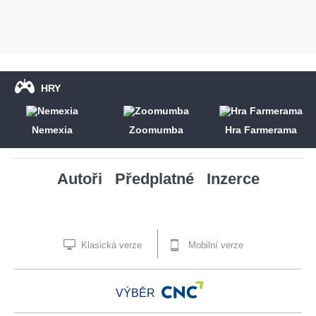
HRY
Nemexia
Zoomumba
Hra Farmerama
Autoři
Předplatné
Inzerce
Klasická verze
Mobilní verze
VÝBĚR