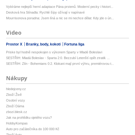
Vybíráme nejlepší herní adaptace Pána prstenů. Moderní pecky i histori...
Desková hra Stínadla: Rychlé šípy ožívají v napínavé
Mourrisonova poradna: Jsem líná a nic se mi nechce dělat: Kdy jde o ún...
Video
Prostor X
Branky, body, kokoti
Fortuna liga
Priske byl hodně nespokojen s výkonem Sparty v Mladé Boleslavi
SESTŘIH: Mladá Boleslav - Sparta 2:0. Bezzubí Letenští opět ztratili. ...
SESTŘIH: Zlín - Bohemians 0:2. Klokani mají první výhru, premiérovou t...
Nákupy
hledejceny.cz
Zboží Živě
Osobní vozy
Zboží Dáma
zbozi.blesk.cz
Jak na prohlídku ojetého vozu?
HobbyKompas
Auto pro začátečníka do 100 000 Kč
Zboží Auto