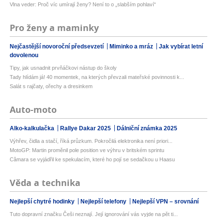
Vlna veder: Proč víc umírají ženy? Není to o „slabším pohlaví“
Pro ženy a maminky
Nejčastější novoroční předsevzetí
Miminko a mráz
Jak vybírat letní
dovolenou
Tipy, jak usnadnit prvňáčkovi nástup do školy
Tady hlídám já! 40 momentek, na kterých převzali mateřské povinnosti k...
Salát s rajčaty, ořechy a dresinkem
Auto-moto
Alko-kalkulačka
Rallye Dakar 2025
Dálniční známka 2025
Výhřev, čidla a stačí, říká průzkum. Pokročilá elektronika není priori...
MotoGP: Martin proměnil pole position ve výhru v britském sprintu
Câmara se vyjádřil ke spekulacím, které ho pojí se sedačkou u Haasu
Věda a technika
Nejlepší chytré hodinky
Nejlepší telefony
Nejlepší VPN – srovnání
Tuto dopravní značku Češi neznají. Její ignorování vás vyjde na pět ti...