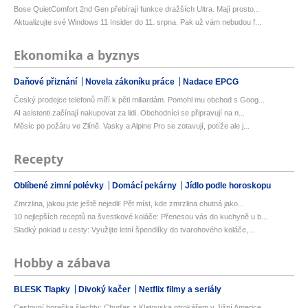
Bose QuietComfort 2nd Gen přebírají funkce dražších Ultra. Mají prosto...
Aktualizujte své Windows 11 Insider do 11. srpna. Pak už vám nebudou f...
Ekonomika a byznys
Daňové přiznání
Novela zákoníku práce
Nadace EPCG
Český prodejce telefonů míří k pěti miliardám. Pomohl mu obchod s Goog...
AI asistenti začínají nakupovat za lidi. Obchodníci se připravují na n...
Měsíc po požáru ve Zlíně. Vasky a Alpine Pro se zotavují, potíže ale j...
Recepty
Oblíbené zimní polévky
Domácí pekárny
Jídlo podle horoskopu
Zmrzlina, jakou jste ještě nejedli! Pět míst, kde zmrzlina chutná jako...
10 nejlepších receptů na švestkové koláče: Přenesou vás do kuchyně u b...
Sladký poklad u cesty: Využijte letní špendlíky do tvarohového koláče,...
Hobby a zábava
BLESK Tlapky
Divoký kačer
Netflix filmy a seriály
Cestovní horečka šlechty: Chuďas z Klatovska otrokářem v Jižní Americe