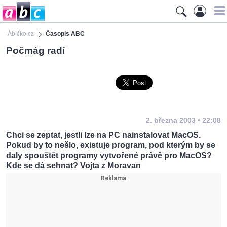
Ábíčko.cz
Časopis ABC
Počmág radí
2. března 2003 • 22:08
Chci se zeptat, jestli lze na PC nainstalovat MacOS.
Pokud by to nešlo, existuje program, pod kterým by se
daly spouštět programy vytvořené právě pro MacOS?
Kde se dá sehnat? Vojta z Moravan