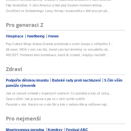
Filip Vondrášek: V Jižní Americe si lidé plují životem mnohem lehčeji,...
Osvěžení ve Schladmingu: Lamy, ferraty i koulovačka v létě jsou jen pá...
Pro generaci Z
#inspirace
#wellbeing
#news
Pop Culture Wrap: Ariana Grande promluvila o svém ústupu z veřejného ž...
Alt news: MGK v tom zas lítá, Jared Leto byl obviněný ze sexuálního ob...
RECEPT: Perfektní letní kombinace, které tě zchladí, i kdybys nechtěl*...
Zdraví
Podpořte dětskou imunitu
Babské rady proti nachlazení
S čím vším
pomůže rýmovník
Jak se zdravě zchladit v tropických vedrech: Co pomáhá a kdy už riskuj...
Úpal a úžeh: Jak je poznat a jak se z nich rychle vyléčit
Parazité v nás: Kterým se u nás líbí a kde v našem těle je můžeme nají...
Pro nejmenší
Mourissonova poradna
Komiksy
Festival ABC