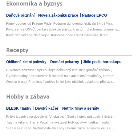
Ekonomika a byznys
Daňové přiznání
Novela zákoníku práce
Nadace EPCG
Firmy couvají od Prague Pride. Podporu duhovému festivalu škrtl i Micr...
Když zemře OSVČ, banka zablokuje přístup k účtům. Záchrana rodinné fir...
Když daň vyžene zlatá vejce. Kalifornie chce zdanit miliardáře, ti rad...
Recepty
Oblíbené zimní polévky
Domácí pekárny
Jídlo podle horoskopu
Cuketová zmrzlina? Vyzkoušejte nečekaný letní hit a geniální způsob, j...
Rychlé buchty s broskvemi: 5 receptů na sladké letní moučníky, které m...
Oopsie bread: Proteinové pečivo lehké jako obláček zvládnete připravit...
Hobby a zábava
BLESK Tlapky
Divoký kačer
Netflix filmy a seriály
Přibývá paniky na dovolené: Vnuka paní Soni v hotelu poštípaly štěnice...
Tipy na víkend: Harry Potter na výstavě! Folklor, bitvy i setkání vodn...
Sraz v šest ráno. Vrchol festivalu Tóny Dolomit zazní za úsvitu ve 300...