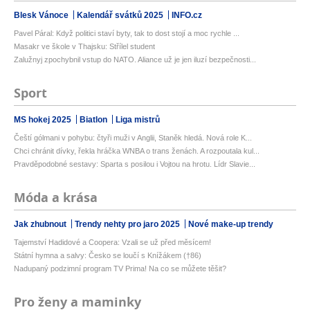
Blesk Vánoce
Kalendář svátků 2025
INFO.cz
Pavel Páral: Když politici staví byty, tak to dost stojí a moc rychle ...
Masakr ve škole v Thajsku: Střílel student
Zalužnyj zpochybnil vstup do NATO. Aliance už je jen iluzí bezpečnosti...
Sport
MS hokej 2025
Biatlon
Liga mistrů
Čeští gólmani v pohybu: čtyři muži v Anglii, Staněk hledá. Nová role K...
Chci chránit dívky, řekla hráčka WNBA o trans ženách. A rozpoutala kul...
Pravděpodobné sestavy: Sparta s posilou i Vojtou na hrotu. Lídr Slavie...
Móda a krása
Jak zhubnout
Trendy nehty pro jaro 2025
Nové make-up trendy
Tajemství Hadidové a Coopera: Vzali se už před měsícem!
Státní hymna a salvy: Česko se loučí s Knížákem (†86)
Nadupaný podzimní program TV Prima! Na co se můžete těšit?
Pro ženy a maminky