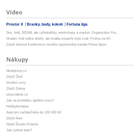
Video
Prostor X
Branky, body, kokoti
Fortuna liga
Sex, fetiš, BDSM, ale i přednášky, workshopy a market. Organizátor Pra...
Hradec hrál velice dobře, ale kvalita soupeře byla znát. Prohra na hři...
Závěr tiskové konference nového sportovního kanálu Prima Sport
Nákupy
hledejceny.cz
Zboží Živě
Osobní vozy
Zboží Dáma
zbozi.blesk.cz
Jak na prohlídku ojetého vozu?
HobbyKompas
Auto pro začátečníka do 100 000 Kč
Zboží Auto
Ojetá Škoda Octavia
Jak vybrat auto?