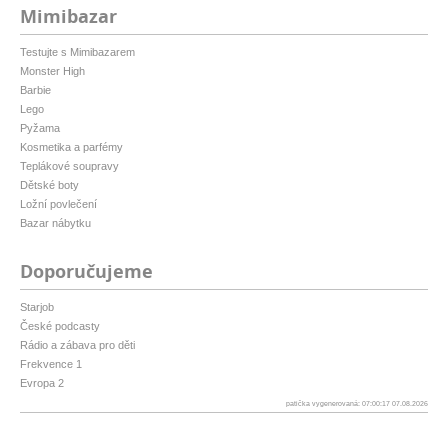
Mimibazar
Testujte s Mimibazarem
Monster High
Barbie
Lego
Pyžama
Kosmetika a parfémy
Teplákové soupravy
Dětské boty
Ložní povlečení
Bazar nábytku
Doporučujeme
Starjob
České podcasty
Rádio a zábava pro děti
Frekvence 1
Evropa 2
patička vygenerovaná: 07:00:17 07.08.2026