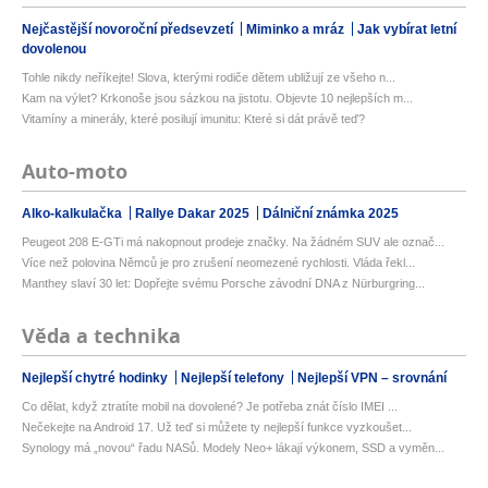
Nejčastější novoroční předsevzetí
Miminko a mráz
Jak vybírat letní
dovolenou
Tohle nikdy neříkejte! Slova, kterými rodiče dětem ubližují ze všeho n...
Kam na výlet? Krkonoše jsou sázkou na jistotu. Objevte 10 nejlepších m...
Vitamíny a minerály, které posilují imunitu: Které si dát právě teď?
Auto-moto
Alko-kalkulačka
Rallye Dakar 2025
Dálniční známka 2025
Peugeot 208 E-GTi má nakopnout prodeje značky. Na žádném SUV ale označ...
Více než polovina Němců je pro zrušení neomezené rychlosti. Vláda řekl...
Manthey slaví 30 let: Dopřejte svému Porsche závodní DNA z Nürburgring...
Věda a technika
Nejlepší chytré hodinky
Nejlepší telefony
Nejlepší VPN – srovnání
Co dělat, když ztratíte mobil na dovolené? Je potřeba znát číslo IMEI ...
Nečekejte na Android 17. Už teď si můžete ty nejlepší funkce vyzkoušet...
Synology má „novou“ řadu NASů. Modely Neo+ lákají výkonem, SSD a vyměn...