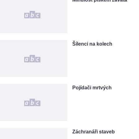
Šílenci na kolech
Pojídači mrtvých
Záchranáři staveb