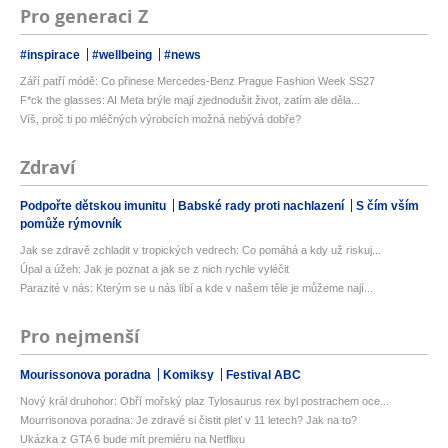
Pro generaci Z
#inspirace
#wellbeing
#news
Září patří módě: Co přinese Mercedes-Benz Prague Fashion Week SS27
F*ck the glasses: AI Meta brýle mají zjednodušit život, zatím ale děla...
Víš, proč ti po mléčných výrobcích možná nebývá dobře?
Zdraví
Podpořte dětskou imunitu
Babské rady proti nachlazení
S čím vším
pomůže rýmovník
Jak se zdravě zchladit v tropických vedrech: Co pomáhá a kdy už riskuj...
Úpal a úžeh: Jak je poznat a jak se z nich rychle vyléčit
Parazité v nás: Kterým se u nás líbí a kde v našem těle je můžeme nají...
Pro nejmenší
Mourissonova poradna
Komiksy
Festival ABC
Nový král druhohor: Obří mořský plaz Tylosaurus rex byl postrachem oce...
Mourrisonova poradna: Je zdravé si čistit pleť v 11 letech? Jak na to?
Ukázka z GTA 6 bude mít premiéru na Netflixu